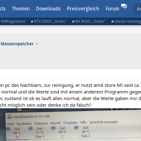
sts
Themen
Downloads
Preisvergleich
Forum
A
RAMageddon
RTX 5000 „Deals“
RX 9000 „Deals“
Ideale Gamin
Massenspeicher
n pc des Nachbarn, zur reinigung, er nutzt amd store MI seid ca 3
es normal und die Werte sind mit einem anderem Programm gegen
r, zustand ist ok es läuft alles normal, aber die Werte gaben mir 
icht möglich sein oder denke ich da falsch?