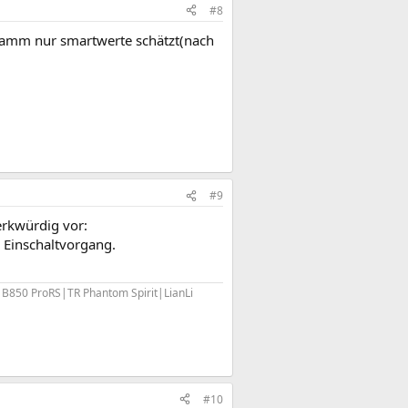
#8
ogramm nur smartwerte schätzt(nach
#9
rkwürdig vor:
 Einschaltvorgang.
0 ProRS|TR Phantom Spirit|LianLi
#10