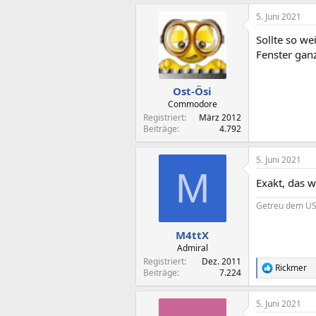
a
5. Juni 2021
k
t
Sollte so we
i
o
Fenster gan
n
e
n
Ost-Ösi
:
Commodore
Registriert
März 2012
Beiträge
4.792
5. Juni 2021
M
Exakt, das w
Getreu dem USB
M4ttX
Admiral
Registriert
Dez. 2011
Rickmer
R
Beiträge
7.224
e
a
5. Juni 2021
k