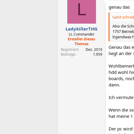
L
genau das
Sahit schrie
Also die Sc
LadykillerTHG
1757 Betrie
Lt. Commander
Irgendwas h
Ersteller dieses
Themas
Genau das er
Registriert
Dez. 2010
liegt an der
Beiträge
1.959
Wohlbemerkt 
hdd wohl hin
boards, noch
dann.
Ich vermute 
Wenn die ssd
hat meine 1 
Der pc wird 