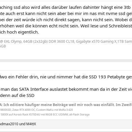
caching ssd also wird alles darüber laufen dahinter hängt eine 3tb
hte auch erst kann nicht sein aber bei mir im nas mit nvme ssd g
ei der zeit würde ich nicht direkt sagen, kann nicht sein. Wobei d
rhöhen weil die können echt nicht sein. Weil lese und Schreiblei
ch hoch eigentlich.
 EKL Olymp, 64GB (2x32gb) DDR 3600 CL18, Gigabyte x570 Gaming X,1TB Sams
16GB
ndwo ein Fehler drin, nie und nimmer hat die SSD 193 Petabyte g
man das SATA Interface auslastet bekommt man da in der Zeit vie
denn auf die SSD
A: Ich editiere häufiger meine Beiträge weil mir noch was einfällt. Im Zweif
 9800X3D, Zotac RTX 4090 OC, Custom WaKü mit MoRa 3 420
 5800X auf Asrock Rack X570D4U mit 96GB ECC UDIMM, all-Flash Storage
admax2010
und
M4ttX