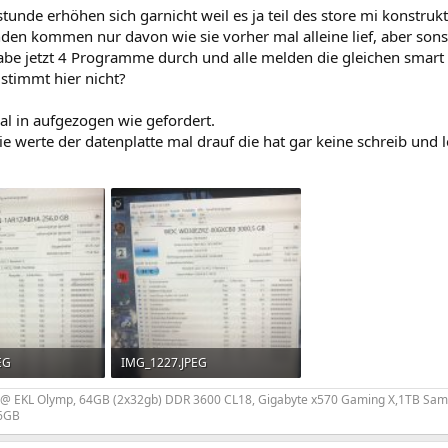
stunde erhöhen sich garnicht weil es ja teil des store mi konstrukt
den kommen nur davon wie sie vorher mal alleine lief, aber sonst
 habe jetzt 4 Programme durch und alle melden die gleichen smart
 stimmt hier nicht?
al in aufgezogen wie gefordert.
e werte der datenplatte mal drauf die hat gar keine schreib und 
EG
IMG_1227.JPEG
ufe: 346
2,7 MB · Aufrufe: 352
 EKL Olymp, 64GB (2x32gb) DDR 3600 CL18, Gigabyte x570 Gaming X,1TB Sams
16GB