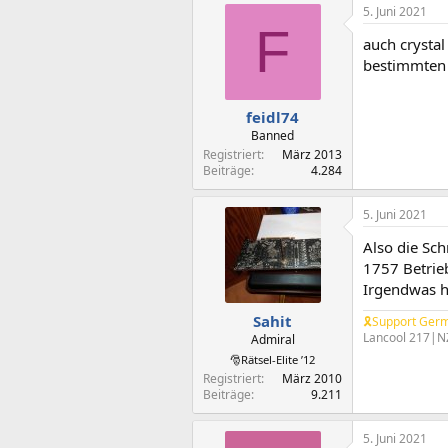
5. Juni 2021
F
auch crystal
bestimmten p
feidl74
Banned
Registriert
März 2013
Beiträge
4.284
5. Juni 2021
Also die Sc
1757 Betrie
Irgendwas h
Sahit
🎗Support Germ
Lancool 217|N
Admiral
🎅Rätsel-Elite ’12
Registriert
März 2010
Beiträge
9.211
5. Juni 2021