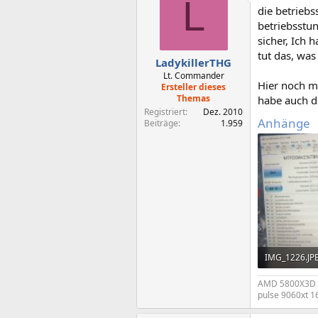
L
t
die betriebs
i
o
betriebsstun
n
sicher, Ich
e
tut das, was
n
LadykillerTHG
:
Lt. Commander
Hier noch m
Ersteller dieses
Themas
habe auch di
Registriert
Dez. 2010
Anhänge
Beiträge
1.959
IMG_1226.JP
3,6 MB · Aufr
AMD 5800X3D @
pulse 9060xt 