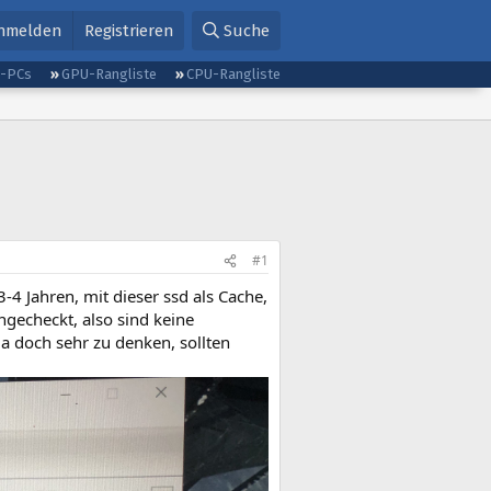
nmelden
Registrieren
Suche
g-PCs
GPU-Rangliste
CPU-Rangliste
#1
-4 Jahren, mit dieser ssd als Cache,
gecheckt, also sind keine
da doch sehr zu denken, sollten