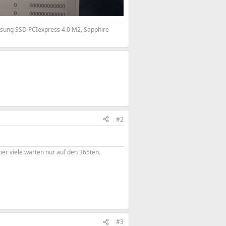
ung SSD PCIexpress 4.0 M2, Sapphire
#2
er viele warten nur auf den 365ten.
#3