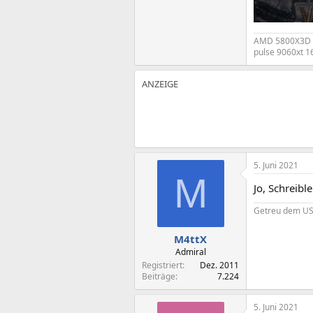
AMD 5800X3D @
pulse 9060xt 
5. Juni 2021
M
Jo, Schreibl
Getreu dem USB
M4ttX
Admiral
Registriert
Dez. 2011
Beiträge
7.224
5. Juni 2021