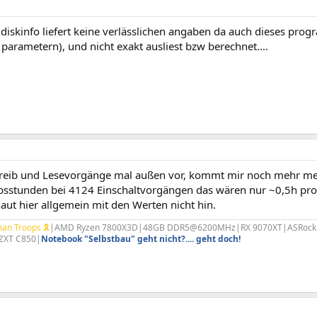
 diskinfo liefert keine verlässlichen angaben da auch dieses pr
arametern), und nicht exakt ausliest bzw berechnet....
hreib und Lesevorgänge mal außen vor, kommt mir noch mehr me
bsstunden bei 4124 Einschaltvorgängen das wären nur ~0,5h pro
aut hier allgemein mit den Werten nicht hin.
an Troops 🎗
|AMD Ryzen 7800X3D|48GB DDR5@6200MHz|RX 9070XT|ASRock B85
ZXT C850|
Notebook "Selbstbau" geht nicht?.... geht doch!