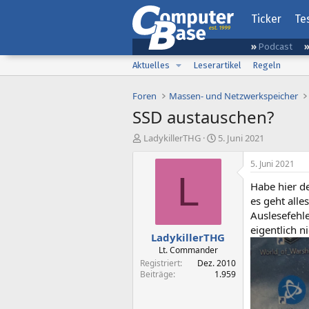
Ticker
Te
Podcast
Aktuelles
Leserartikel
Regeln
Foren
Massen- und Netzwerkspeicher
SSD austauschen?
E
E
LadykillerTHG
5. Juni 2021
r
r
s
s
5. Juni 2021
t
t
L
Habe hier de
e
e
l
l
es geht all
l
l
Auslesefehle
e
t
eigentlich n
LadykillerTHG
r
a
m
Lt. Commander
Registriert
Dez. 2010
Beiträge
1.959