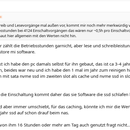
b:
hreib und Lesevorgänge mal außen vor, kommt mir noch mehr merkwürdig v
bsstunden bei 4124 Einschaltvorgängen das wären nur ~0,5h pro Einschaltv
aut hier allgemein mit den Werten nicht hin.
 zählt die Betriebsstunden garnicht, aber lese und schreibleist
 store mi software.
ich habe den pc damals selbst für ihn gebaut, das ist ca 3-4 ja
, beides war neu und ich habe den 1 mal im Jahr zum reinigen hie
 mit sata nvme ssd im zweiten slot als cache und nvme ssd in slo
die Einschaltung kommt daher das sie Software die ssd schlafen 
 aber immer umschiebt, für das caching, könnte ich mir die Wert
Jahr ssd auf schon drauf beim nas.
von ihm 16 Stunden oder mehr am Tag auch genutzt fragt nicht... 