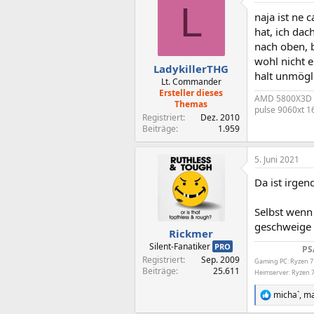
L
naja ist ne 
hat, ich dac
nach oben, b
wohl nicht e
LadykillerTHG
halt unmögli
Lt. Commander
Ersteller dieses
AMD 5800X3D @
Themas
pulse 9060xt 
Registriert
Dez. 2010
Beiträge
1.959
5. Juni 2021
Da ist irge
Selbst wenn 
geschweige 
Rickmer
Silent-Fanatiker
PRO
PS
Registriert
Sep. 2009
Gaming PC: Ryzen 7
Beiträge
25.611
Heimserver: Ryzen 7
micha`
,
m
R
e