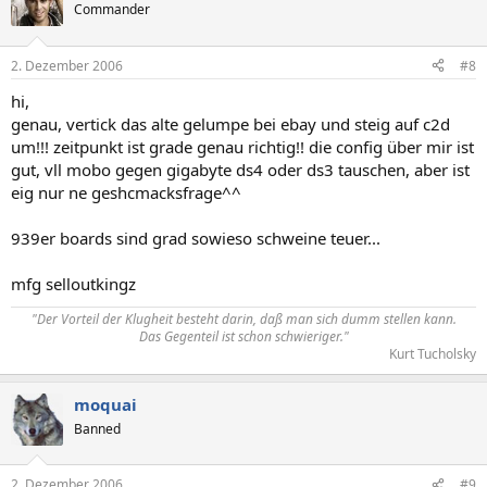
Commander
2. Dezember 2006
#8
hi,
genau, vertick das alte gelumpe bei ebay und steig auf c2d
um!!! zeitpunkt ist grade genau richtig!! die config über mir ist
gut, vll mobo gegen gigabyte ds4 oder ds3 tauschen, aber ist
eig nur ne geshcmacksfrage^^
939er boards sind grad sowieso schweine teuer...
mfg selloutkingz
"Der Vorteil der Klugheit besteht darin, daß man sich dumm stellen kann.
Das Gegenteil ist schon schwieriger."
Kurt Tucholsky​
moquai
Banned
2. Dezember 2006
#9