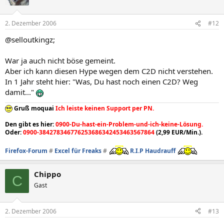
2. Dezember 2006
#12
@selloutkingz;
War ja auch nicht böse gemeint.
Aber ich kann diesen Hype wegen dem C2D nicht verstehen.
In 1 Jahr steht hier: "Was, Du hast noch einen C2D? Weg
damit..."
Gruß moquai
Ich leiste keinen Support per PN.
Den gibt es hier:
0900-Du-hast-ein-Problem-und-ich-keine-Lösung.
Oder:
0900-384278346776253686342453463567864
(2,99 EUR/Min.).
Firefox-Forum
#
Excel für Freaks
#
R.I.P Haudrauff
Chippo
C
Gast
2. Dezember 2006
#13