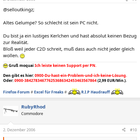
@selloutkingz;
Altes Gelumpe? So schlecht ist sein PC nicht.
Du bist ja ein lustiges Kerlchen und hast absolut keinen Bezug
zur Realität.
Bloß weil jeder C2D schreit, muß dass auch nicht jeder gleich
wollen.
Gruß moquai
Ich leiste keinen Support per PN.
Den gibt es hier:
0900-Du-hast-ein-Problem-und-ich-keine-Lösung.
Oder:
0900-384278346776253686342453463567864
(2,99 EUR/Min.).
Firefox-Forum
#
Excel für Freaks
#
R.I.P Haudrauff
RubyRhod
Commodore
2. Dezember 2006
#10