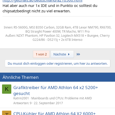
http://geizhals.at/deutschland/a210500.html
Hat aber auch nur 1x IDE und in Punkto oc solltest du
chipsatzbedingt nicht zu viel erwarten.
Innen: R5-5600G, MSI B350 Carbon, 32GB Ram, 4TB Lexar NM790, RX6700,
BQ Straight Power 400W, TR Macho, W11 Pro
Außen: NZXT Phantom, HP Pavilion 32, Logitech MX518 + Bungee, Cherry
G224/86 - DS215j + 2x 6TB Intenso
Letzte
1 von 2
Nächste
Du musst dich einloggen oder registrieren, um hier zu antworten.
Ähnliche Themen
Grafiktreiber für AMD Athlon 64 x2 5200+
K
gesucht
Katrin2001
Mainboards und CPUs: Probleme mit AMD
Antworten
9
22. September 2017
CPU-Kühler für AMD Athlon 64 X2 6000+