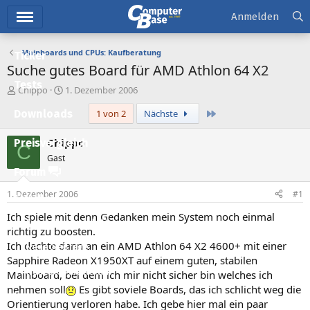
Hauptmenü
Anmelden
Mainboards und CPUs: Kaufberatung
Ticker
Suche gutes Board für AMD Athlon 64 X2
Tests
E
E
Chippo
1. Dezember 2006
r
r
Letzte
Downloads
1 von 2
Nächste
s
s
t
t
e
e
Chippo
Preisvergleich
C
l
l
Gast
l
l
Forum
e
t
r
a
1. Dezember 2006
#1
Aktuelles
m
Ich spiele mit denn Gedanken mein System noch einmal
Empfohlene Inhalte
richtig zu boosten.
Ich dachte dann an ein AMD Athlon 64 X2 4600+ mit einer
Neue Beiträge
Sapphire Radeon X1950XT auf einem guten, stabilen
Neueste Aktivitäten
Mainboard, bei dem ich mir nicht sicher bin welches ich
nehmen soll
Es gibt soviele Boards, das ich schlicht weg die
Leserartikel
Orientierung verloren habe. Ich gebe hier mal ein paar