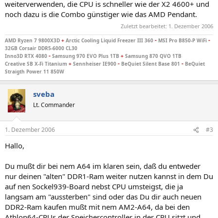
weiterverwenden, die CPU is schneller wie der X2 4600+ und
noch dazu is die Combo günstiger wie das AMD Pendant.
Zuletzt bearbeitet:
1. Dezember 2006
-
-
AMD Ryzen 7 9800X3D
+
Arctic Cooling Liquid Freezer III 360
MSI Pro B850-P WiFi
32GB Corsair DDR5-6000 CL30
-
Inno3D RTX 4080
Samsung 970 EVO Plus 1TB
+
Samsung 870 QVO 1TB
-
-
Creative SB X-Fi Titanium
+
Sennheiser IE900
BeQuiet Silent Base 801
BeQuiet
Straigth Power 11 850W
sveba
Lt. Commander
1. Dezember 2006
#3
Hallo,
Du mußt dir bei nem A64 im klaren sein, daß du entweder
nur deinen "alten" DDR1-Ram weiter nutzen kannst in dem Du
auf nen Sockel939-Board nebst CPU umsteigst, die ja
langsam am "aussterben" sind oder das Du dir auch neuen
DDR2-Ram kaufen mußt mit nem AM2-A64, da bei den
Athlon64-CPUs der Speichercontroller in der CPU sitzt und