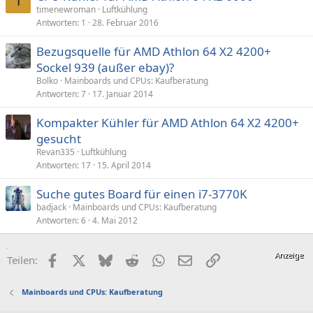
T
timenewroman
Luftkühlung
Antworten
1
28. Februar 2016
Bezugsquelle für AMD Athlon 64 X2 4200+
Sockel 939 (außer ebay)?
Bolko
Mainboards und CPUs: Kaufberatung
Antworten
7
17. Januar 2014
Kompakter Kühler für AMD Athlon 64 X2 4200+
gesucht
Revan335
Luftkühlung
Antworten
17
15. April 2014
Suche gutes Board für einen i7-3770K
badjack
Mainboards und CPUs: Kaufberatung
Antworten
6
4. Mai 2012
Facebook
X (Twitter)
Bluesky
Reddit
WhatsApp
E-Mail
Link
Teilen:
Mainboards und CPUs: Kaufberatung