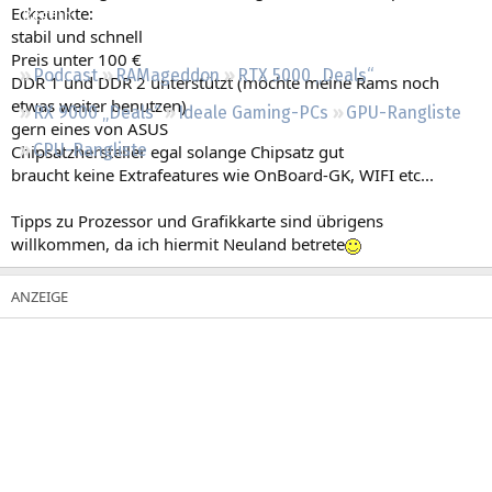
Eckpunkte:
Regeln
stabil und schnell
Preis unter 100 €
Podcast
RAMageddon
RTX 5000 „Deals“
DDR 1 und DDR 2 unterstützt (möchte meine Rams noch
etwas weiter benutzen)
RX 9000 „Deals“
Ideale Gaming-PCs
GPU-Rangliste
gern eines von ASUS
CPU-Rangliste
Chipsatzhersteller egal solange Chipsatz gut
braucht keine Extrafeatures wie OnBoard-GK, WIFI etc...
Tipps zu Prozessor und Grafikkarte sind übrigens
willkommen, da ich hiermit Neuland betrete