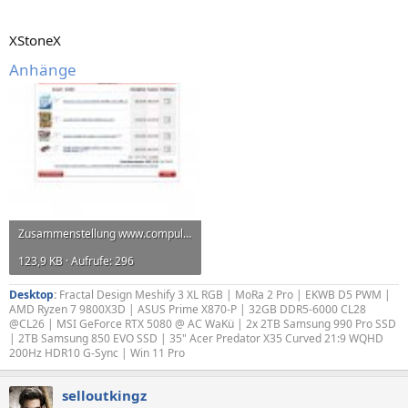
XStoneX
Anhänge
Zusammenstellung www.compuland.de.jpg
123,9 KB · Aufrufe: 296
Desktop
:
Fractal Design Meshify 3 XL RGB | MoRa 2 Pro | EKWB D5 PWM |
AMD Ryzen 7 9800X3D | ASUS Prime X870-P | 32GB DDR5-6000 CL28
@CL26 | MSI GeForce RTX 5080 @ AC WaKü | 2x 2TB Samsung 990 Pro SSD
| 2TB Samsung 850 EVO SSD | 35" Acer Predator X35 Curved 21:9 WQHD
200Hz HDR10 G-Sync | Win 11 Pro
selloutkingz