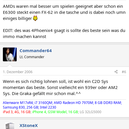
AMDs waren mal besser um spielen geeignet aber schon ein
E6300 steckt einen FX-62 in die tasche und is dabei noch umn
einiges billiger
EDIT: des was 4Phoenix4 gsagt is sollte des beste sein was du
immo machen kannst
Commander64
Lt. Commander
1. Dezember 2006
#6
Wenn es sich richtig lohnen soll, ist wohl ein C2D Sys
momentan das beste. Sonst vielleicht ein 939er oder AM2
Sys. Die Graka gefällt mir schon mal.^^
Alienware M17xR4; i7 3160QM; AMD Radeon HD 7970M; 8 GB DDR3 RAM;
Samsung 830, 256 GB; Intel 2230
iPad 3, 4G, 16 GB
;
iPhone 4, GSM Model, 16 GB
; LG 32LG5000
XStoneX