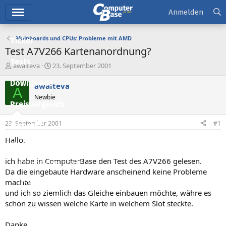
Hauptmenü
Anmelden
Mainboards und CPUs: Probleme mit AMD
Ticker
Test A7V266 Kartenanordnung?
Tests
E
E
awalteva
23. September 2001
r
r
Downloads
s
s
awalteva
A
t
t
Newbie
e
e
Preisvergleich
l
l
l
l
23. September 2001
#1
Forum
e
t
r
a
Hallo,
Aktuelles
m
ich habe in ComputerBase den Test des A7V266 gelesen.
Empfohlene Inhalte
Da die eingebaute Hardware anscheinend keine Probleme
Neue Beiträge
machte
und ich so ziemlich das Gleiche einbauen möchte, währe es
Neueste Aktivitäten
schön zu wissen welche Karte in welchem Slot steckte.
Leserartikel
Danke.