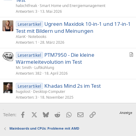
habichtfreak
Smart Home und Energiemanagement
Antworten
3
13. Mai 2026
Ugreen Maxidok 10-in-1 und 17-in-1
Leserartikel
Test mit Bildern und Meinungen
AlanK
Notebooks
Antworten
1
28. März 2026
PTM7950 - Die kleine
Leserartikel
r
Wärmeleitevolution im Test
t
Mr. Smith
Luftkühlung
i
Antworten
382
18. April 2026
k
Khadas Mind 2s im Test
e
Leserartikel
hugolost
Desktop-Computer
l
Antworten
3
18. November 2025
Facebook
X (Twitter)
Bluesky
Reddit
WhatsApp
E-Mail
Link
Teilen:
Mainboards und CPUs: Probleme mit AMD