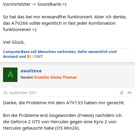
Vor.Vorletzter -> Soundkarte =)
So hat das bei mir einwandfrei funktioniert. Aber ich denke,
das A7V266 sollte eigentlich in fast jeder Kombination
funktionieren =)
Viel Glück,
ComputerBase soll Menschen verbinden, dafür wesentlich sind
Anstand und
R
E
S
P
E
K
T
awalteva
A
Newbie
Ersteller dieses Themas
24. September 2001
#6
Danke, die Probleme mit dem A7V133 haben mir gereicht.
Bin die Probleme erst losgeworden (Freeze) nachdem ich
die Geforce 2 GTS von Hercules gegen eine Kyro 2 von
Hercules getauscht habe (OS Win2k).