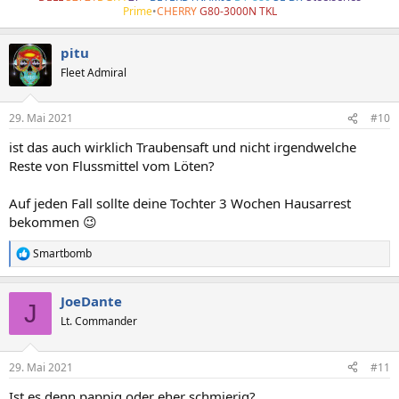
Prime
•
CHERRY
G80-3000N TKL
pitu
Fleet Admiral
29. Mai 2021
#10
ist das auch wirklich Traubensaft und nicht irgendwelche
Reste von Flussmittel vom Löten?
Auf jeden Fall sollte deine Tochter 3 Wochen Hausarrest
bekommen 😉
Smartbomb
R
e
a
JoeDante
k
J
t
Lt. Commander
i
o
n
29. Mai 2021
#11
e
n
Ist es denn pappig oder eher schmierig?