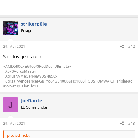
strikerp0le
Ensign
29. Mai 2021
#12
Spiritus geht auch
~AMD5900x&6900XtRedDevilUltimate~
~X570AorusMaster~
~AorusNVMeGen4&WDSN850x~
~CorsairVengeanceRGBPro64GB4000&HX1000i~CUSTOMWAKÜ~TripleRadi
atorSetup~LianLio11~
JoeDante
J
Lt. Commander
29. Mai 2021
#13
pitu schrieb: