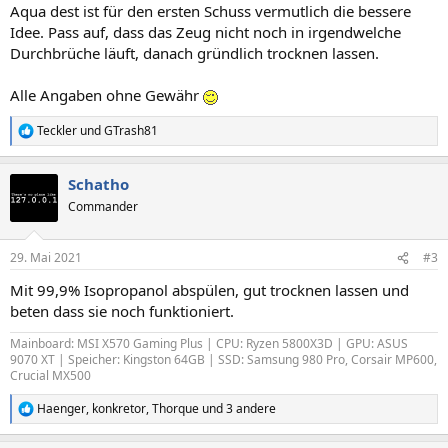
Aqua dest ist für den ersten Schuss vermutlich die bessere
Idee. Pass auf, dass das Zeug nicht noch in irgendwelche
Durchbrüche läuft, danach gründlich trocknen lassen.
Alle Angaben ohne Gewähr
Teckler
und
GTrash81
R
e
a
Schatho
k
t
Commander
i
o
n
29. Mai 2021
#3
e
n
Mit 99,9% Isopropanol abspülen, gut trocknen lassen und
:
beten dass sie noch funktioniert.
Mainboard: MSI X570 Gaming Plus | CPU: Ryzen 5800X3D | GPU: ASUS
9070 XT | Speicher: Kingston 64GB | SSD: Samsung 980 Pro, Corsair MP600,
Crucial MX500
Haenger
,
konkretor
,
Thorque
und 3 andere
R
e
a