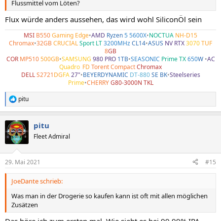
Flussmittel vom Löten?
Flux würde anders aussehen, das wird wohl SiliconÖl sein
MSI
B550
Gaming Edge
•
AMD
Ryzen
5 5600X
•
NOCTUA
NH-D15
Chromax
•
32GB
CRUCIAL
Sport LT
3200MHz
CL14
•
ASUS
NV RTX
3070
TUF
8
GB
COR
MP510
500GB
•
SAMSUNG
980 PRO
1TB
•
SEASONIC
Prime TX
650
W
•
AC
Quadro
•
FD
Torent Compact
Chromax
DELL
S2721
DG
FA
27"
•
BEYERDYNAMIC
DT-880
SE BK
•
Steelseries
Prime
•
CHERRY
G80-3000N TKL
pitu
R
e
a
pitu
k
t
Fleet Admiral
i
o
n
29. Mai 2021
#15
e
n
JoeDante schrieb:
:
Was man in der Drogerie so kaufen kann ist oft mit allen möglichen
Zusätzen