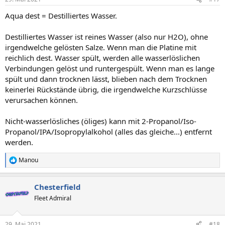
Aqua dest = Destilliertes Wasser.
Destilliertes Wasser ist reines Wasser (also nur H2O), ohne
irgendwelche gelösten Salze. Wenn man die Platine mit
reichlich dest. Wasser spült, werden alle wasserlöslichen
Verbindungen gelöst und runtergespült. Wenn man es lange
spült und dann trocknen lässt, blieben nach dem Trocknen
keinerlei Rückstände übrig, die irgendwelche Kurzschlüsse
verursachen können.
Nicht-wasserlösliches (öliges) kann mit 2-Propanol/Iso-
Propanol/IPA/Isopropylalkohol (alles das gleiche...) entfernt
werden.
Manou
R
e
a
Chesterfield
k
t
Fleet Admiral
i
o
n
29. Mai 2021
#18