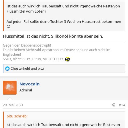
ist das auch wirklich Traubensaft und nicht irgendwelche Reste von
Flussmittel vom Löten?
Auf jeden Fall sollte deine Tochter 3 Wochen Hausarrest bekommen
😉
Flussmittel ist das nicht. Silikonöl könnte aber sein.
Gegen den Deppenapostroph!
Es gibt keinen Mehrzahl-Apostroph im Deutschen und auch nicht im
Englischen!
SSDs, nicht SSD's! CPUs, NICHT CPU's!
Chesterfield
und
pitu
R
e
a
Novocain
k
t
Admiral
i
o
n
29. Mai 2021
#14
e
n
pitu schrieb:
:
ist das auch wirklich Traubensaft und nicht irgendwelche Reste von