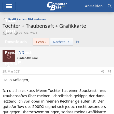
Hauptmenü
Anmelden
Grafikkarten: Diskussionen
Ticker
Tochter + Traubensaft + Grafikkarte
Tests
E
E
sbK
29. Mai 2021
r
r
Letzte
Downloads
1 von 2
Nächste
s
s
t
t
e
e
sbK
Preisvergleich
S
l
l
Cadet 4th Year
l
l
Forum
e
t
r
a
29. Mai 2021
#1
Aktuelles
m
Hallo Kollegen,
Empfohlene Inhalte
Ich mache es kurz: Meine Tochter hat einen Spuckrest ihres
Neue Beiträge
Traubensaftes über meinen Schreibtisch gekippt, der dann
Neueste Aktivitäten
letztendlich von oben in meinen Rechner gelaufen ist. Der
gute Airflow des 500DX eignet sich jedoch nicht besonders
Leserartikel
gut gegen Überschwemmungen, sodass meine Grafikkarte