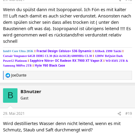
e
n
Wenn du spülst dann mit Isopropanol. Ich Fön es mit kalter
:
!!!! Luft nach damit es auch sicher verdunstet. Ansonsten nach
dem spülen sicher sein dass alles trocken ist ( unter den
Bausteinen oft was da). Isopropanol ist übrigens leitend !!!! Es
wird genommen weil es rückstandsfrei verdunstet relativ
schnell
Fractal Design Celsius+ S36 Dynamic
Intel® Core Ultra 285K
I
I
ASRock Z890 Taichi
I
Corsair Vengeance 64GB DDR5 CL30 (Kit 4x16GB) 6000MHz CL30
I
1200W BeQuiet Dark
Sapphire Nitro+ OC Radeon RX 7900 XT Vapor-X
Power12 Platinum
I
I
WD 850X 2TB &
Hyte Y60 Black Case
Samsung 980Pro 2TB
I
JoeDante
R
e
a
B3nutzer
k
B
t
Gast
i
o
n
29. Mai 2021
#19
e
n
Wird destilliertes Wasser denn nicht leitend, wenn es mit
:
Schmutz, Staub und Saft durchmengt wird?