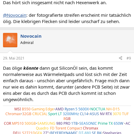
Das hört sich insgesamt nicht nach Hexenwerk an.
@Novocain
: der fotografierte streifen erscheint mir tatsächlich
ölig. Die klebrigen Flecken sind leider unscharf zu sehen.
Novocain
Admiral
29. Mai 2021
#9
Das ölige
könnte
dann gut SiliconÖl sein, das kommt
normalerweise aus Wärmeleitpads und löst sich mit der Zeit
einfach daraus - unschön aber ungefährlich. Frage mich dann
nur wie es dahin kommt, darunter (andere PCB Seite) ist zwar
eins aber das es durch das PCB durch kommt ist schon
ungewöhnlich.
MSI
B550
Gaming Edge
•
AMD
Ryzen
5 5600X
•
NOCTUA
NH-D15
Chromax
•
32GB
CRUCIAL
Sport LT
3200MHz
CL14
•
ASUS
NV RTX
3070
TUF
8
GB
COR
MP510
500GB
•
SAMSUNG
980 PRO
1TB
•
SEASONIC
Prime TX
650
W
•
AC
Quadro
•
FD
Torent Compact
Chromax
DELL
S2721
DG
FA
27"
•
BEYERDYNAMIC
DT-880
SE BK
•
Steelseries