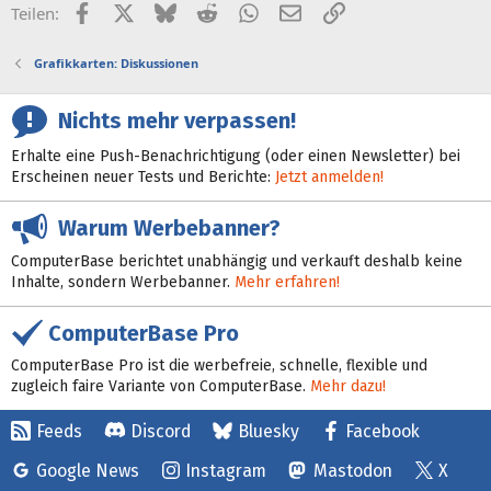
Facebook
X (Twitter)
Bluesky
Reddit
WhatsApp
E-Mail
Link
Teilen:
Grafikkarten: Diskussionen
Nichts mehr verpassen!
Erhalte eine Push-Benachrichtigung (oder einen Newsletter) bei
Erscheinen neuer Tests und Berichte:
Jetzt anmelden!
Warum Werbebanner?
ComputerBase berichtet unabhängig und verkauft deshalb keine
Inhalte, sondern Werbebanner.
Mehr erfahren!
ComputerBase Pro
ComputerBase Pro ist die werbefreie, schnelle, flexible und
zugleich faire Variante von ComputerBase.
Mehr dazu!
Feeds
Discord
Bluesky
Facebook
Google News
Instagram
Mastodon
X