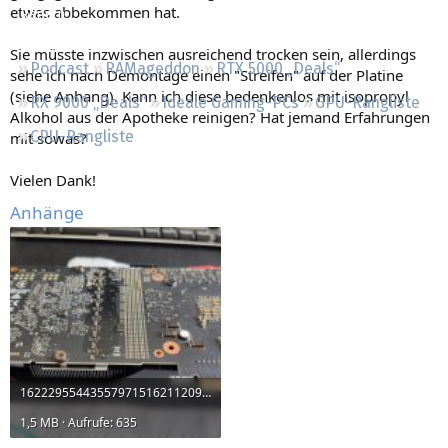
etwas abbekommen hat.
Regeln
Sie müsste inzwischen ausreichend trocken sein, allerdings
Podcast
RAMageddon
RTX 5000 „Deals“
sehe ich nach Demontage einen "Streifen" auf der Platine
(siehe Anhang). Kann ich diese bedenkenlos mit isopropyl
RX 9000 „Deals“
Ideale Gaming-PCs
GPU-Rangliste
Alkohol aus der Apotheke reinigen? Hat jemand Erfahrungen
CPU-Rangliste
mit sowas?
Vielen Dank!
Anhänge
1622295544355797151621120971342.jpg
1,5 MB · Aufrufe: 635