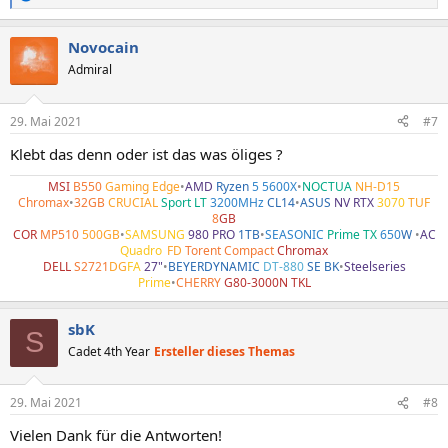
R
e
a
Novocain
k
t
Admiral
i
o
n
29. Mai 2021
#7
e
n
Klebt das denn oder ist das was öliges ?
:
MSI
B550
Gaming Edge
•
AMD
Ryzen
5 5600X
•
NOCTUA
NH-D15
Chromax
•
32GB
CRUCIAL
Sport LT
3200MHz
CL14
•
ASUS
NV RTX
3070
TUF
8
GB
COR
MP510
500GB
•
SAMSUNG
980 PRO
1TB
•
SEASONIC
Prime TX
650
W
•
AC
Quadro
•
FD
Torent Compact
Chromax
DELL
S2721
DG
FA
27"
•
BEYERDYNAMIC
DT-880
SE BK
•
Steelseries
Prime
•
CHERRY
G80-3000N TKL
sbK
S
Cadet 4th Year
Ersteller dieses Themas
29. Mai 2021
#8
Vielen Dank für die Antworten!