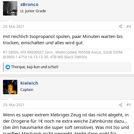
sBronco
k
t
Lt. Junior Grade
i
o
n
29. Mai 2021
#4
e
n
mit reichlich Isopropanol spülen, paar Minuten warten bis
:
trocken, einschalten und alles wird gut
R7-5800x, XFX RX6900XT Zero , Watercooled, M550B Aorus, 32GB DDR4
@3800 1.475V 14-13-13-30, 4TB WD Black SN850x
Thorque
,
kaji-kun
und
schiz0
R
e
a
kieleich
k
t
Captain
i
o
n
29. Mai 2021
#5
e
n
Wenn es super extrem klebriges Zeug ist das nicht abgeht, in
:
der Drogerie für 1€ noch ne extra weiche Zahnbürste dazu...
(bei dm hausmarke die super soft sensitive). Was mit Iso und
(sanfter) Mechanik nicht weggeht, bleibt dann wohl für