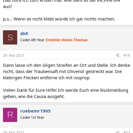
Das höre ich zum ersten mal. Wie sieht es bei 99,99% IPA
aus?
p.s..: Wenn es nicht klebt würde ich gar nichts machen.
sbK
S
Cadet 4th Year
Ersteller dieses Themas
29. Mai 2021
#16
Dann lasse ich den öligen Streifen an Ort und Stelle. Ich denke
nicht, dass der Traubensaft mit Olivenöl gestreckt war. Die
klebrigen Flecken entferne ich mit isoprop.
Vielen Dank für Eure Hilfe! Ich werde Euch eine Rückmeldung
geben, wie die Causa ausgeht.
ruebemr1965
R
Cadet 1st Year
29. Mai 2021
#17