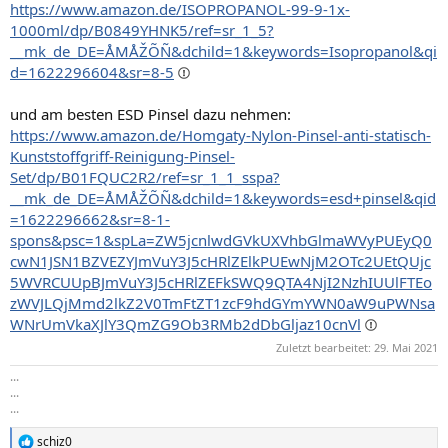
https://www.amazon.de/ISOPROPANOL-99-9-1x-
1000ml/dp/B0849YHNK5/ref=sr_1_5?
__mk_de_DE=ÅMÅŽÕÑ&dchild=1&keywords=Isopropanol&qi
d=1622296604&sr=8-5
und am besten ESD Pinsel dazu nehmen:
https://www.amazon.de/Homgaty-Nylon-Pinsel-anti-statisch-
Kunststoffgriff-Reinigung-Pinsel-
Set/dp/B01FQUC2R2/ref=sr_1_1_sspa?
__mk_de_DE=ÅMÅŽÕÑ&dchild=1&keywords=esd+pinsel&qid
=1622296662&sr=8-1-
spons&psc=1&spLa=ZW5jcnlwdGVkUXVhbGlmaWVyPUEyQ0
cwN1JSN1BZVEZYJmVuY3J5cHRlZElkPUEwNjM2OTc2UEtQUjc
5WVRCUUpBJmVuY3J5cHRlZEFkSWQ9QTA4NjI2NzhIUUlFTEo
zWVJLQjMmd2lkZ2V0TmFtZT1zcF9hdGYmYWN0aW9uPWNsa
WNrUmVkaXJlY3QmZG9Ob3RMb2dDbGljaz10cnVl
Zuletzt bearbeitet:
29. Mai 2021
...
...
...
schiz0