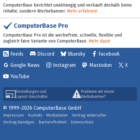
ComputerBase berichtet unabhängig und verkauft deshalb keine
Inhalte, sondern Werbebanner.
Mehr erfahren!
ComputerBase Pro
ComputerBase Pro ist die werbefreie, schnelle, flexible und
zugleich faire Variante von ComputerBase.
Mehr dazu!
Feeds
Discord
Bluesky
Facebook
Google News
Instagram
Mastodon
X
YouTube
Einstellungen und
Probleme mit einem
Layout-Umschalter
Werbebanner?
© 1999–2026 ComputerBase GmbH
Impressum
Kontakt
Mediadaten
Vertrag widerrufen
Vertrag kündigen
Barrierefreiheit
Datenschutz