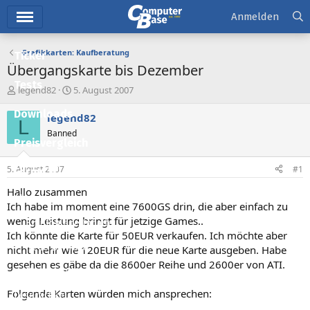
Hauptmenü
Anmelden
Grafikkarten: Kaufberatung
Ticker
Übergangskarte bis Dezember
Tests
E
E
legend82
5. August 2007
r
r
Downloads
s
s
legend82
L
t
t
Banned
e
e
Preisvergleich
l
l
l
l
5. August 2007
#1
Forum
e
t
r
a
Hallo zusammen
Aktuelles
m
Ich habe im moment eine 7600GS drin, die aber einfach zu
wenig Leistung bringt für jetzige Games..
Empfohlene Inhalte
Ich könnte die Karte für 50EUR verkaufen. Ich möchte aber
Neue Beiträge
nicht mehr wie 120EUR für die neue Karte ausgeben. Habe
gesehen es gäbe da die 8600er Reihe und 2600er von ATI.
Neueste Aktivitäten
Folgende Karten würden mich ansprechen:
Leserartikel