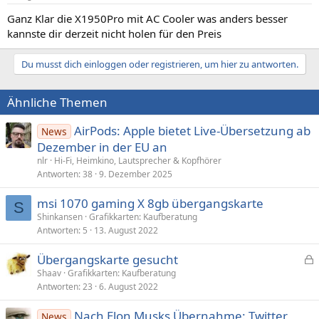
Ganz Klar die X1950Pro mit AC Cooler was anders besser
kannste dir derzeit nicht holen für den Preis
Du musst dich einloggen oder registrieren, um hier zu antworten.
Ähnliche Themen
AirPods: Apple bietet Live-Übersetzung ab
News
Dezember in der EU an
nlr
Hi-Fi, Heimkino, Lautsprecher & Kopfhörer
Antworten
38
9. Dezember 2025
msi 1070 gaming X 8gb übergangskarte
S
Shinkansen
Grafikkarten: Kaufberatung
Antworten
5
13. August 2022
Übergangskarte gesucht
e
Shaav
Grafikkarten: Kaufberatung
Antworten
23
6. August 2022
s
p
Nach Elon Musks Übernahme: Twitter
News
e