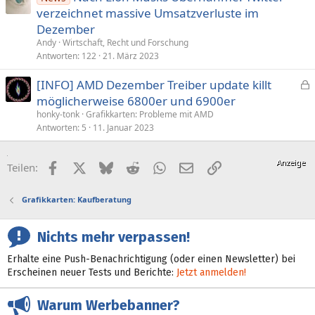
verzeichnet massive Umsatzverluste im
r
Dezember
r
t
Andy
Wirtschaft, Recht und Forschung
Antworten
122
21. März 2023
[INFO] AMD Dezember Treiber update killt
e
möglicherweise 6800er und 6900er
s
honky-tonk
Grafikkarten: Probleme mit AMD
p
Antworten
5
11. Januar 2023
e
r
Facebook
X (Twitter)
Bluesky
Reddit
WhatsApp
E-Mail
Link
Teilen:
r
t
Grafikkarten: Kaufberatung
Nichts mehr verpassen!
Erhalte eine Push-Benachrichtigung (oder einen Newsletter) bei
Erscheinen neuer Tests und Berichte:
Jetzt anmelden!
Warum Werbebanner?