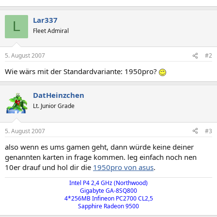
Lar337
L
Fleet Admiral
5. August 2007
#2
Wie wärs mit der Standardvariante: 1950pro?
DatHeinzchen
Lt. Junior Grade
5. August 2007
#3
also wenn es ums gamen geht, dann würde keine deiner
genannten karten in frage kommen. leg einfach noch nen
10er drauf und hol dir die
1950pro von asus
.
Intel P4 2,4 GHz (Northwood)​
Gigabyte GA-8SQ800​
4*256MB Infineon PC2700 CL2,5​
Sapphire Radeon 9500​