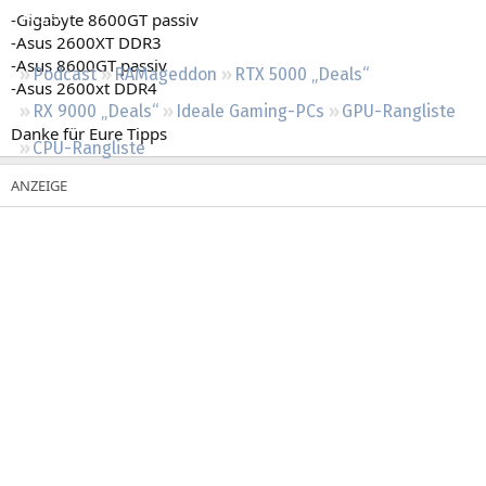
Regeln
-Gigabyte 8600GT passiv
-Asus 2600XT DDR3
-Asus 8600GT passiv
Podcast
RAMageddon
RTX 5000 „Deals“
-Asus 2600xt DDR4
RX 9000 „Deals“
Ideale Gaming-PCs
GPU-Rangliste
Danke für Eure Tipps
CPU-Rangliste