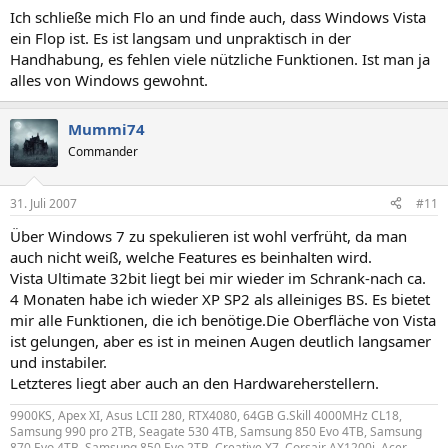
Ich schließe mich Flo an und finde auch, dass Windows Vista
ein Flop ist. Es ist langsam und unpraktisch in der
Handhabung, es fehlen viele nützliche Funktionen. Ist man ja
alles von Windows gewohnt.
Mummi74
Commander
31. Juli 2007
#11
Über Windows 7 zu spekulieren ist wohl verfrüht, da man
auch nicht weiß, welche Features es beinhalten wird.
Vista Ultimate 32bit liegt bei mir wieder im Schrank-nach ca.
4 Monaten habe ich wieder XP SP2 als alleiniges BS. Es bietet
mir alle Funktionen, die ich benötige.Die Oberfläche von Vista
ist gelungen, aber es ist in meinen Augen deutlich langsamer
und instabiler.
Letzteres liegt aber auch an den Hardwareherstellern.
9900KS, Apex XI, Asus LCII 280, RTX4080, 64GB G.Skill 4000MHz CL18,
Samsung 990 pro 2TB, Seagate 530 4TB, Samsung 850 Evo 4TB, Samsung
870 Evo 4TB, Samsung 850 Evo 2TB, Creative X7, Corsair AX1200i, Acer