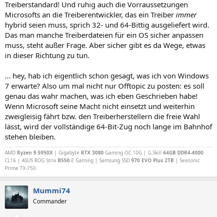
Treiberstandard! Und ruhig auch die Vorraussetzungen
Microsofts an die Treiberentwickler, das ein Treiber
immer
hybrid seien muss, sprich 32- und 64-Bittig ausgeliefert wird.
Das man manche Treiberdateien für ein OS sicher anpassen
muss, steht außer Frage. Aber sicher gibt es da Wege, etwas
in dieser Richtung zu tun.
... hey, hab ich eigentlich schon gesagt, was ich von Windows
7 erwarte? Also um mal nicht nur Offtopic zu posten: es soll
genau das wahr machen, was ich eben Geschrieben habe!
Wenn Microsoft seine Macht nicht einsetzt und weiterhin
zweigleisig fährt bzw. den Treiberherstellern die freie Wahl
lässt, wird der vollständige 64-Bit-Zug noch lange im Bahnhof
stehen bleiben.
AMD
Ryzen 9 5950X
| Gigabyte
RTX 3080
Gaming OC 10G | G.Skill
64GB DDR4-4000
CL16 | ASUS ROG Strix
B550
-E Gaming | Samsung SSD
970 EVO Plus 2TB
| Seasonic
Prime TX-750
Mummi74
Commander