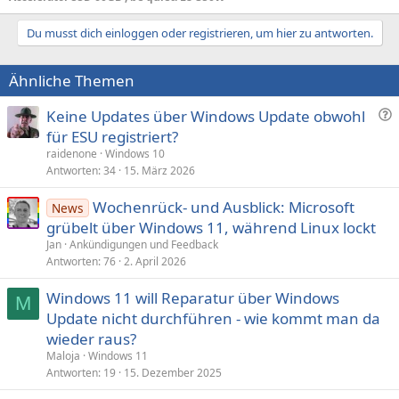
Du musst dich einloggen oder registrieren, um hier zu antworten.
Ähnliche Themen
F
Keine Updates über Windows Update obwohl
r
für ESU registriert?
a
raidenone
Windows 10
g
Antworten
34
15. März 2026
e
Wochenrück- und Ausblick: Microsoft
News
grübelt über Windows 11, während Linux lockt
Jan
Ankündigungen und Feedback
Antworten
76
2. April 2026
Windows 11 will Reparatur über Windows
M
Update nicht durchführen - wie kommt man da
wieder raus?
Maloja
Windows 11
Antworten
19
15. Dezember 2025