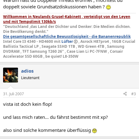
Warum hast du Doppelte Threats eröffnet , möchtest du
doppelt soviele Grundsatzdiskussionen haben ?
Willkommen in Neulands Grusel-Kabinett , verteidigt von den Leyen
und mit Tempolimit 130kb/s
"Deutschland ,das Land der Dichter und Denker: Die Medien dichten.
Die Bevölkerung denkt."
Die gesamtgesellschaftliche Bewusstlosigkeit - die Bananenrepublik
Intel Core I3 4340 - HD4600 mit
Lüfter
, Asrock H87pro4 , 16GB Crucial
Ballistix Tactical LP , Seagate SSHD 1TB , WD Green 4TB , Samsung
DVDRAM , TFT Samsung T260 26" , Case Lian Li PC-7FNW , Corsair
Accelerator SSD 60GB , be quiet! L8-350W
adios
Lieutenant
31. Juli 2007
#3
vista ist doch kein flop!
und lass mich raten... du fährst bestimmt mit xp?
also sind solche kommentare überflüssig