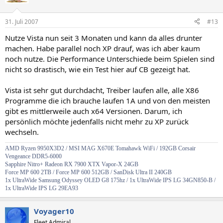
31. Juli 2007
#13
Nutze Vista nun seit 3 Monaten und kann da alles drunter
machen. Habe parallel noch XP drauf, was ich aber kaum
noch nutze. Die Performance Unterschiede beim Spielen sind
nicht so drastisch, wie ein Test hier auf CB gezeigt hat.
Vista ist sehr gut durchdacht, Treiber laufen alle, alle X86
Programme die ich brauche laufen 1A und von den meisten
gibt es mittlerweile auch x64 Versionen. Darum, ich
persönlich möchte jedenfalls nicht mehr zu XP zurück
wechseln.
AMD Ryzen 9950X3D2 / MSI MAG X670E Tomahawk WiFi / 192GB Corsair
Vengeance DDR5-6000
Sapphire Nitro+ Radeon RX 7900 XTX Vapor-X 24GB
Force MP 600 2TB /
Force MP 600 512GB / SanDisk Ultra II 240GB
1x
UltraWide
Samsung Odyssey OLED G8 175hz / 1x UltraWide IPS LG 34GN850-B /
1x UltraWide IPS LG 29EA93
Voyager10
Fleet Admiral