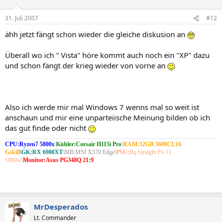
31. Juli 2007
#12
ähh jetzt fängt schon wieder die gleiche diskusion an
Überall wo ich " Vista" höre kommt auch noch ein "XP" dazu
und schon fängt der krieg wieder von vorne an
Also ich werde mir mal Windows 7 wenns mal so weit ist
anschaun und mir eine unparteiische Meinung bilden ob ich
das gut finde oder nicht
CPU:Ryzen7 5800x
\
Kühler:Corsair H115i Pro
\
RAM:32GB 3600CL16
Gskill
\
GK:RX 6900XT
\MB:MSI X570 Edge\
PSU:
Bq Straight Po 11
1000w
\
Monitor:Asus PG348Q 21:9
MrDesperados
Lt. Commander