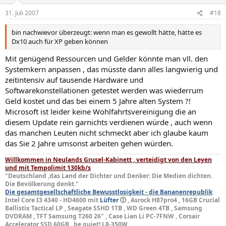
31. Juli 2007
#18
bin nachwievor überzeugt: wenn man es gewollt hätte, hätte es
Dx10 auch für XP geben können
Mit genügend Ressourcen und Gelder könnte man vll. den
Systemkern anpassen , das müsste dann alles langwierig und
zeitintensiv auf tausende Hardware und
Softwarekonstellationen getestet werden was wiederrum
Geld kostet und das bei einem 5 Jahre alten System ?!
Microsoft ist leider keine Wohlfahrtsvereinigung die an
diesem Update rein garnichts verdienen würde , auch wenn
das manchen Leuten nicht schmeckt aber ich glaube kaum
das Sie 2 Jahre umsonst arbeiten gehen würden.
Willkommen in Neulands Grusel-Kabinett , verteidigt von den Leyen
und mit Tempolimit 130kb/s
"Deutschland ,das Land der Dichter und Denker: Die Medien dichten.
Die Bevölkerung denkt."
Die gesamtgesellschaftliche Bewusstlosigkeit - die Bananenrepublik
Intel Core I3 4340 - HD4600 mit
Lüfter
, Asrock H87pro4 , 16GB Crucial
Ballistix Tactical LP , Seagate SSHD 1TB , WD Green 4TB , Samsung
DVDRAM , TFT Samsung T260 26" , Case Lian Li PC-7FNW , Corsair
Accelerator SSD 60GB , be quiet! L8-350W