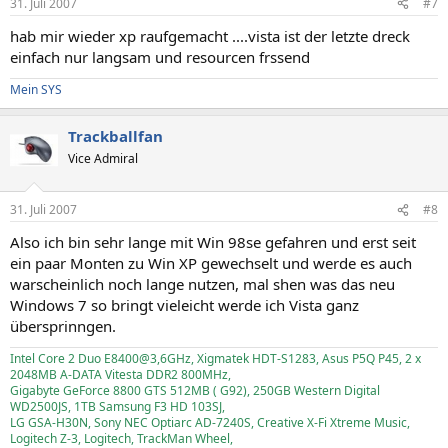
31. Juli 2007
#7
hab mir wieder xp raufgemacht ....vista ist der letzte dreck
einfach nur langsam und resourcen frssend
Mein SYS
Trackballfan
Vice Admiral
31. Juli 2007
#8
Also ich bin sehr lange mit Win 98se gefahren und erst seit
ein paar Monten zu Win XP gewechselt und werde es auch
warscheinlich noch lange nutzen, mal shen was das neu
Windows 7 so bringt vieleicht werde ich Vista ganz
übersprinngen.
Intel Core 2 Duo E8400@3,6GHz, Xigmatek HDT-S1283, Asus P5Q P45, 2 x
2048MB A-DATA Vitesta DDR2 800MHz,
Gigabyte GeForce 8800 GTS 512MB ( G92), 250GB Western Digital
WD2500JS, 1TB Samsung F3 HD 103SJ,
LG GSA-H30N, Sony NEC Optiarc AD-7240S, Creative X-Fi Xtreme Music,
Logitech Z-3, Logitech, TrackMan Wheel,