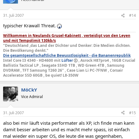
31. Juli 2007
#14
typischer Krawall Threat.
Willkommen in Neulands Grusel-Kabinett , verteidigt von den Leyen
und mit Tempolimit 130kb/s
"Deutschland ,das Land der Dichter und Denker: Die Medien dichten.
Die Bevölkerung denkt."
Die gesamtgesellschaftliche Bewusstlosigkeit - die Bananenrepublik
Intel Core I3 4340 - HD4600 mit
Lüfter
, Asrock H87pro4 , 16GB Crucial
Ballistix Tactical LP , Seagate SSHD 1TB , WD Green 4TB , Samsung
DVDRAM , TFT Samsung T260 26" , Case Lian Li PC-7FNW , Corsair
Accelerator SSD 60GB , be quiet! L8-350W
MöCkY
Vice Admiral
31. Juli 2007
#15
also bei mir läuft vista performater als XP, ich finde man kann
damit besser arbeiten und es macht mehr spass, ist einfach
mal wieder ein super OS, die leute die was gegenhaben,