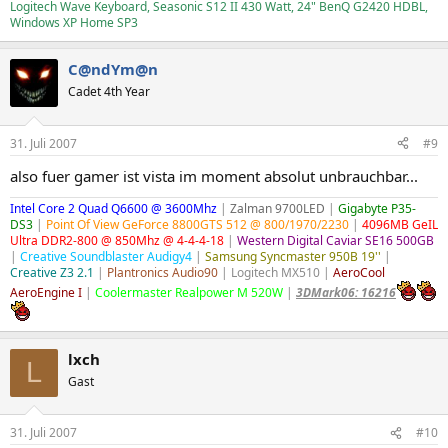
Logitech Wave Keyboard, Seasonic S12 II 430 Watt, 24" BenQ G2420 HDBL,
Windows XP Home SP3
C@ndYm@n
Cadet 4th Year
31. Juli 2007
#9
also fuer gamer ist vista im moment absolut unbrauchbar...
Intel Core 2 Quad Q6600 @ 3600Mhz
|
Zalman 9700LED
|
Gigabyte P35-
DS3
|
Point Of View GeForce 8800GTS 512 @ 800/1970/2230
|
4096MB GeIL
Ultra DDR2-800 @ 850Mhz @ 4-4-4-18
|
Western Digital Caviar SE16 500GB
|
Creative Soundblaster Audigy4
|
Samsung Syncmaster 950B 19''
|
Creative Z3 2.1
|
Plantronics Audio90
| Logitech MX510 |
AeroCool
AeroEngine I
|
Coolermaster Realpower M 520W
|
3DMark06: 16216
lxch
L
Gast
31. Juli 2007
#10