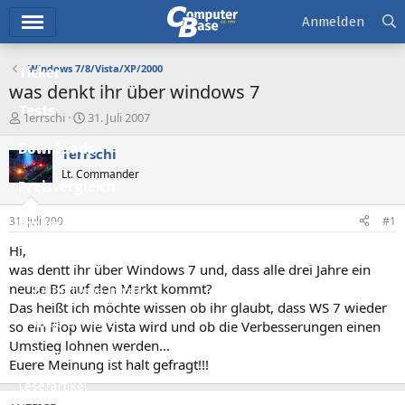
Hauptmenü
Anmelden
Windows 7/8/Vista/XP/2000
Ticker
was denkt ihr über windows 7
Tests
E
E
Terrschi
31. Juli 2007
r
r
Downloads
s
s
Terrschi
t
t
Lt. Commander
e
e
Preisvergleich
l
l
l
l
31. Juli 2007
#1
Forum
e
t
r
a
Hi,
Aktuelles
m
was dentt ihr über Windows 7 und, dass alle drei Jahre ein
neuse BS auf den Markt kommt?
Empfohlene Inhalte
Das heißt ich möchte wissen ob ihr glaubt, dass WS 7 wieder
Neue Beiträge
so ein Flop wie Vista wird und ob die Verbesserungen einen
Umstieg lohnen werden...
Neueste Aktivitäten
Euere Meinung ist halt gefragt!!!
Leserartikel