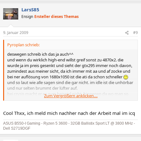
LarsS85
Ensign
Ersteller dieses Themas
9. Januar 2009
#9
Pyroplan schrieb:
deswegen schreib ich das ja auch^^
und wenn du wirklich high-end willst greif sonst zu 4870x2. die
wurde ja im preis gesenkt und sieht der gtx295 immer noch davon,
zumindest aus meiner sicht, da ich immer mit aa und af zocke und
bei ner auflösung von 1680x1050 ist die ati da schon schneller
und so laut wie alle sagen sind die gar nicht. im idle ist die unhörbar
und nur selten brummt der lüfter auf.
bei crysis macht er es zum beispiel nicht. hingegen da wo man so
Zum Vergrößern anklicken....
über 100fps hat schon^^ aber selbst dann ist es nicht allzu laut.
wenn du sonst noch fragen hast icq: 194750439
Cool Thxx, ich meld mich nachher nach der Arbeit mal im icq
ASUS B550-I Gaming - Ryzen 5 3600 - 32GB Ballistix Sport LT @ 3800 MHz -
Dell S2719DGF