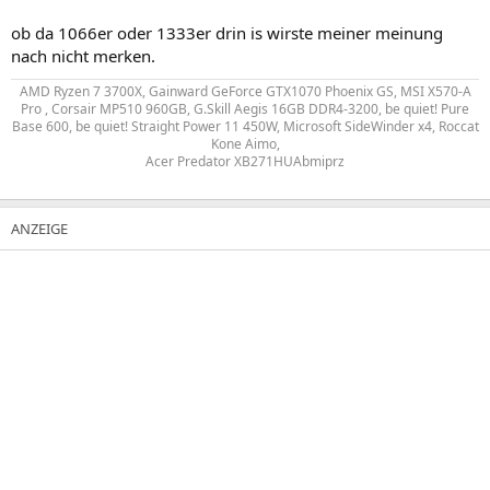
ob da 1066er oder 1333er drin is wirste meiner meinung
nach nicht merken.
AMD Ryzen 7 3700X, Gainward GeForce GTX1070 Phoenix GS, MSI X570-A
Pro , Corsair MP510 960GB, G.Skill Aegis 16GB DDR4-3200, be quiet! Pure
Base 600, be quiet! Straight Power 11 450W, Microsoft SideWinder x4, Roccat
Kone Aimo,
Acer Predator XB271HUAbmiprz