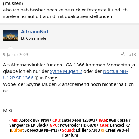
(müssen)
also ich hab bissher noch keine ruckler festgestellt und ich
spiele alles auf ultra und mit qualitätseinstellungen
AdrianoNo1
Lt. Commander
9. Januar 2009
#13
Als Alternativkühler für den LGA 1366 kommen Momentan ja
glaube ich eh nur der
Sythe Mugen 2
oder der
Noctua NH-
U12P SE 1366
in Frage.
Wobei der Scythe Mugen 2 anscheinend noch nicht erhältlich
ist.
MfG
•
MB
: ASrock H87 Pro4 •
CPU
: Intel Xeon 1230v3 •
RAM
: 8GB Corsair
Vengeance LP Black •
GPU
: Powercolor HD 6870 •
Case
: Lancool K7
(
Lüfter
: 3x Noctua NF-P12) •
Sound
: Edifier S730D
@
Creative X-Fi
Titanium