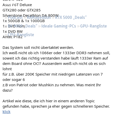
Regeln
Asus P6T Deluxe
GTX280 oder GTX285
Silverstone Decathlon DA 800W
Podcast
RAMageddon
RTX 5000 „Deals“
1x 500GB & 1x 1000GB
1x DVD Rom
RX 9000 „Deals“
Ideale Gaming-PCs
GPU-Rangliste
1x DVD RW
CPU-Rangliste
Antec P182
Das System soll nicht übertaktet werden.
Ich weiß nicht ob ich 1066er oder 1333er DDR3 nehmen soll,
soweit ich das richtig verstanden habe läuft 1333er Ram auf
dem Board ohne OC!? Ausserdem weiß ich nicht ob es sich
lohnt
für z.B. über 200€ Speicher mit niedrigen Latenzen von 7
oder sogar 6
z.B von Patriot oder Mushkin zu nehmen. Was meint Ihr
dazu?
Artikel wie diese, die ich hier in einem anderen Topic
gefunden habe, sprechen ja eher gegen schnelleren Speicher.
klick