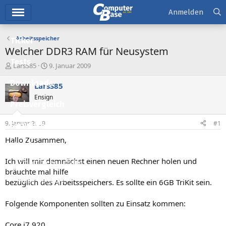
Hauptmenü
Anmelden
Arbeitsspeicher
Ticker
Welcher DDR3 RAM für Neusystem
Tests
E
E
LarsS85
9. Januar 2009
r
r
Downloads
s
s
LarsS85
t
t
Ensign
e
e
Preisvergleich
l
l
l
l
9. Januar 2009
#1
Forum
e
t
r
a
Hallo Zusammen,
Aktuelles
m
Ich will mir demnächst einen neuen Rechner holen und
Empfohlene Inhalte
bräuchte mal hilfe
Neue Beiträge
bezüglich des Arbeitsspeichers. Es sollte ein 6GB TriKit sein.
Neueste Aktivitäten
Folgende Komponenten sollten zu Einsatz kommen:
Leserartikel
Core i7 920