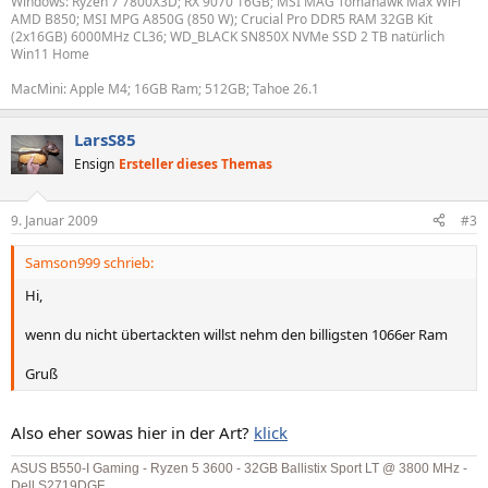
Windows: Ryzen 7 7800X3D; RX 9070 16GB; MSI MAG Tomahawk Max WiFi
AMD B850; MSI MPG A850G (850 W); Crucial Pro DDR5 RAM 32GB Kit
(2x16GB) 6000MHz CL36; WD_BLACK SN850X NVMe SSD 2 TB natürlich
Win11 Home
MacMini: Apple M4; 16GB Ram; 512GB; Tahoe 26.1
LarsS85
Ensign
Ersteller dieses Themas
9. Januar 2009
#3
Samson999 schrieb:
Hi,
wenn du nicht übertackten willst nehm den billigsten 1066er Ram
Gruß
Also eher sowas hier in der Art?
klick
ASUS B550-I Gaming - Ryzen 5 3600 - 32GB Ballistix Sport LT @ 3800 MHz -
Dell S2719DGF