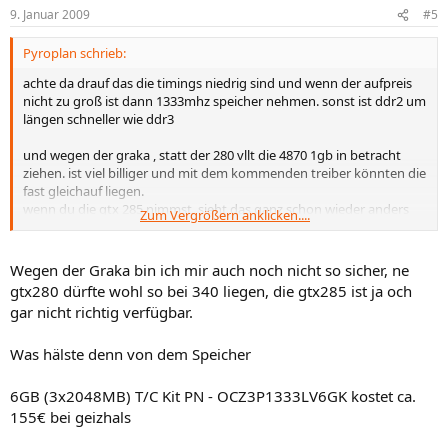
9. Januar 2009
#5
Pyroplan schrieb:
achte da drauf das die timings niedrig sind und wenn der aufpreis
nicht zu groß ist dann 1333mhz speicher nehmen. sonst ist ddr2 um
längen schneller wie ddr3
und wegen der graka , statt der 280 vllt die 4870 1gb in betracht
ziehen. ist viel billiger und mit dem kommenden treiber könnten die
fast gleichauf liegen.
wenn du die gtx 285 nimmst, sieht das ganz schon wieder anders
Zum Vergrößern anklicken....
aus. da musst du denn gucken ob für dich sinn macht das doppelte
auszugeben für 10-15%?! mehr leistung
Wegen der Graka bin ich mir auch noch nicht so sicher, ne
gtx280 dürfte wohl so bei 340 liegen, die gtx285 ist ja och
gar nicht richtig verfügbar.
Was hälste denn von dem Speicher
6GB (3x2048MB) T/C Kit PN - OCZ3P1333LV6GK kostet ca.
155€ bei geizhals