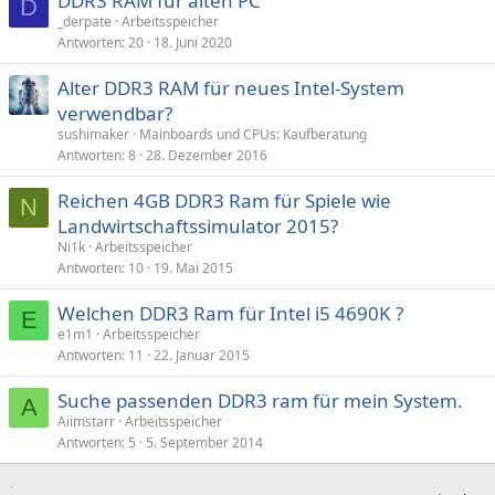
DDR3 RAM für alten PC
D
_derpate
Arbeitsspeicher
Antworten
20
18. Juni 2020
Alter DDR3 RAM für neues Intel-System
verwendbar?
sushimaker
Mainboards und CPUs: Kaufberatung
Antworten
8
28. Dezember 2016
Reichen 4GB DDR3 Ram für Spiele wie
N
Landwirtschaftssimulator 2015?
Ni1k
Arbeitsspeicher
Antworten
10
19. Mai 2015
Welchen DDR3 Ram für Intel i5 4690K ?
E
e1m1
Arbeitsspeicher
Antworten
11
22. Januar 2015
Suche passenden DDR3 ram für mein System.
A
Aiimstarr
Arbeitsspeicher
Antworten
5
5. September 2014