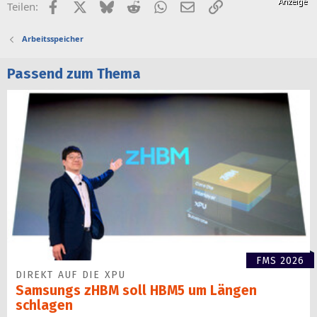
Facebook
X (Twitter)
Bluesky
Reddit
WhatsApp
E-Mail
Link
Teilen:
Arbeitsspeicher
Passend zum Thema
FMS 2026
DIREKT AUF DIE XPU
Samsungs zHBM soll HBM5 um Längen
schlagen