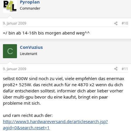
Pyroplan
Commander
9. Januar 2009
#10
=/ bin ab 14-16h bis morgen abend weg^^
ConVuzius
C
Lieutenant
9. Januar 2009
#11
selbst 600W sind noch zu viel, viele empfehlen das enermax
pro82+ 525W. das reicht auch für ne 4870 x2 wenn du dich
dafür entscheiden solltest. informier dich aber lieber vorher
über multi-gpu bevor du eine kaufst, bringt ein paar
probleme mit sich.
und ram reicht auch der:
http://www3.hardwareversand.de/articlesearch.jsp?
agid=0&search.reset=1