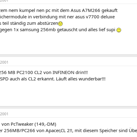
 2001
rzem nem kumpel nen pc mit dem Asus A7M266 gekauft
chermodule in verbindung mit ner asus v7700 deluxe
 teil ständig zum abstürzen
 gegen 1x samsung 256mb getauscht und alles lief supi
 2001
256 MB PC2100 CL2 von INFINEON drin!!!
PD auch als CL2 erkannt. Läuft alles wunderbar!!!
 2001
 von PcTweaker (149,-DM)
r 256MB/PC266 von Apacer,CL 2!!, mit diesem Speicher sind Üb