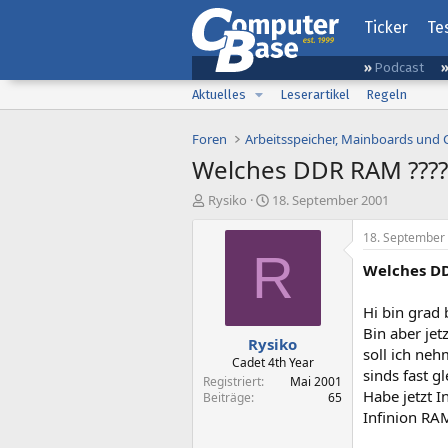
Ticker
Te
Podcast
Aktuelles
Leserartikel
Regeln
Foren
Arbeitsspeicher, Mainboards und
Welches DDR RAM ????
E
E
Rysiko
18. September 2001
r
r
s
s
18. September
t
t
R
Welches DD
e
e
l
l
l
l
Hi bin grad
e
t
Bin aber je
Rysiko
r
a
soll ich ne
m
Cadet 4th Year
sinds fast g
Registriert
Mai 2001
Habe jetzt I
Beiträge
65
Infinion RA