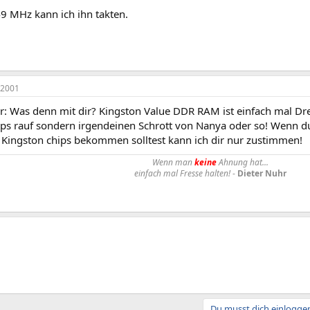
49 MHz kann ich ihn takten.
 2001
r: Was denn mit dir? Kingston Value DDR RAM ist einfach mal Dre
ips rauf sondern irgendeinen Schrott von Nanya oder so! Wenn du
l Kingston chips bekommen solltest kann ich dir nur zustimmen!
Wenn man
keine
Ahnung hat...
einfach mal Fresse halten!
-
Dieter Nuhr
Du musst dich einloggen