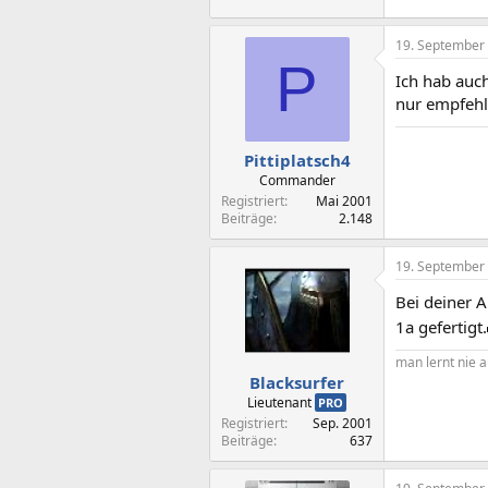
19. September
P
Ich hab auc
nur empfehl
Pittiplatsch4
Commander
Registriert
Mai 2001
Beiträge
2.148
19. September
Bei deiner A
1a gefertigt.
man lernt nie aus
Blacksurfer
Lieutenant
PRO
Registriert
Sep. 2001
Beiträge
637