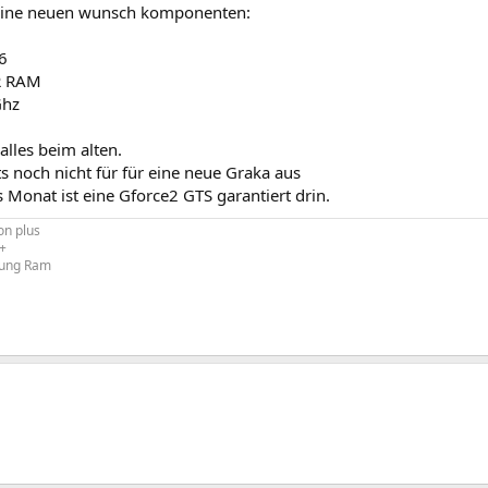
eine neuen wunsch komponenten:
6
R RAM
Ghz
 alles beim alten.
ts noch nicht für für eine neue Graka aus
 Monat ist eine Gforce2 GTS garantiert drin.
on plus
+
ung Ram