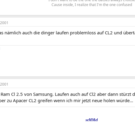
Cause inside, I realize that I'm the one confused
 2001
das nämlich auch die dinger laufen problemloss auf CL2 und übe
l
 2001
am Cl 2.5 von Samsung. Laufen auch auf Cl2 aber dann stürzt der
er zu Apacer CL2 greifen wenn ich mir jetzt neue holen würde...
seMMel