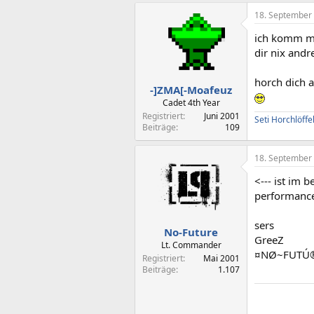
18. September
ich komm mit
dir nix andr
horch dich 
-]ZMA[-Moafeuz
Cadet 4th Year
Registriert
Juni 2001
Seti Horchlöffe
Beiträge
109
18. September
<--- ist im 
performance 
sers
No-Future
GreeZ
Lt. Commander
¤NØ~FUTÚ
Registriert
Mai 2001
Beiträge
1.107