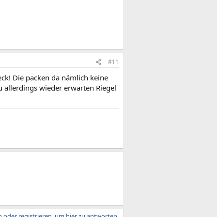
#11
ck! Die packen da nämlich keine
 allerdings wieder erwarten Riegel
 oder registrieren, um hier zu antworten.