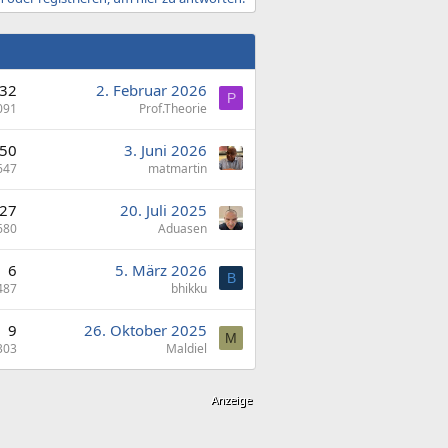
32
2. Februar 2026
P
091
Prof.Theorie
50
3. Juni 2026
647
matmartin
27
20. Juli 2025
680
Aduasen
6
5. März 2026
B
487
bhikku
9
26. Oktober 2025
M
303
Maldiel