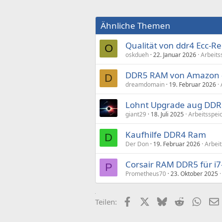
Ähnliche Themen
Qualität von ddr4 Ecc-R
O
oskdueh
22. Januar 2026
Arbeits
DDR5 RAM von Amazon -
D
dreamdomain
19. Februar 2026
Lohnt Upgrade aug DD
giant29
18. Juli 2025
Arbeitsspei
Kaufhilfe DDR4 Ram
D
Der Don
19. Februar 2026
Arbei
Corsair RAM DDR5 für i
P
Prometheus70
23. Oktober 2025
Facebook
X (Twitter)
Bluesky
Reddit
What
Teilen: