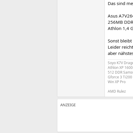
Das sind m
Asus A7V26
256MB DD
Athlon 1,4 
Sonst bleibt
Leider reich
aber nähstes
Soyo K7V Drag
Athlon XP 1600
512 DDR Sams
Gforce 3 Ti200
Win XP Pro
AMD Rulez