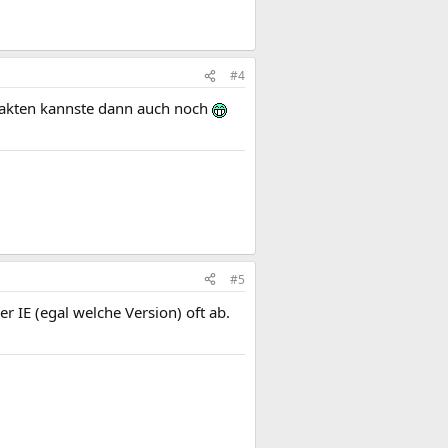
#4
rtakten kannste dann auch noch
#5
 IE (egal welche Version) oft ab.