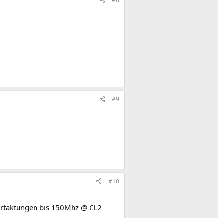
#8
#9
#10
ertaktungen bis 150Mhz @ CL2