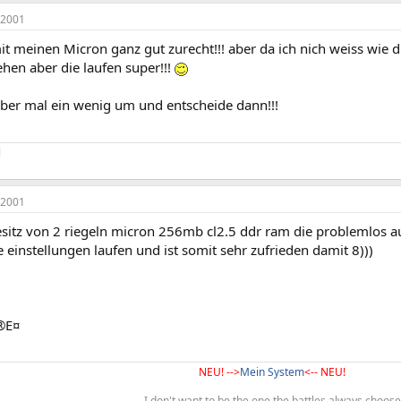
 2001
 meinen Micron ganz gut zurecht!!! aber da ich nich weiss wie di
ehen aber die laufen super!!!
aber mal ein wenig um und entscheide dann!!!
l
 2001
besitz von 2 riegeln micron 256mb cl2.5 ddr ram die problemlos a
einstellungen laufen und ist somit sehr zufrieden damit 8)))
®E¤
NEU! -->
Mein System
<-- NEU!
I don't want to be the one the battles always choose