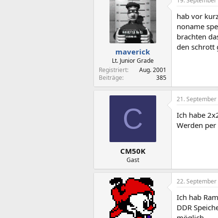
19. September
hab vor ku
noname spei
brachten das
den schrott
maverick
Lt. Junior Grade
Registriert
Aug. 2001
Beiträge
385
21. September
C
Ich habe 2x
Werden per S
CM50K
Gast
22. September
Ich hab Ram
DDR Speiche
möglich