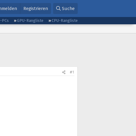
nmelden
Registrieren
Suche
g-PCs
GPU-Rangliste
CPU-Rangliste
#1