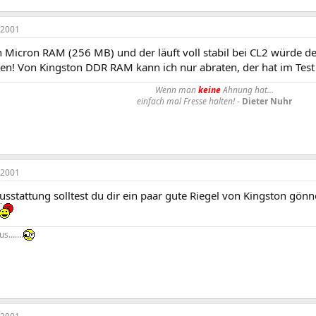
 2001
h Micron RAM (256 MB) und der läuft voll stabil bei CL2 würde d
en! Von Kingston DDR RAM kann ich nur abraten, der hat im Test i
Wenn man
keine
Ahnung hat...
einfach mal Fresse halten!
-
Dieter Nuhr
 2001
usstattung solltest du dir ein paar gute Riegel von Kingston gönn
.......