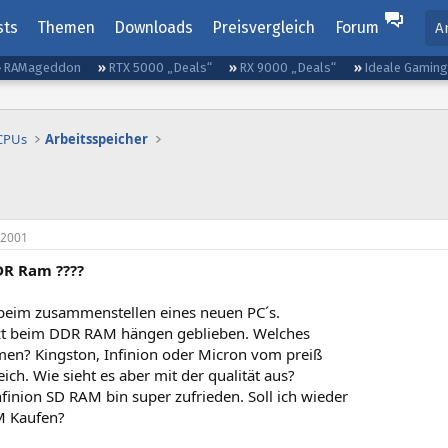
sts
Themen
Downloads
Preisvergleich
Forum
A
RAMageddon
RTX 5000 „Deals“
RX 9000 „Deals“
Ideale Gamin
 CPUs
Arbeitsspeicher
 2001
R Ram ????
 beim zusammenstellen eines neuen PC´s.
tzt beim DDR RAM hängen geblieben. Welches
hmen? Kingston, Infinion oder Micron vom preiß
leich. Wie sieht es aber mit der qualität aus?
nfinion SD RAM bin super zufrieden. Soll ich wieder
M Kaufen?