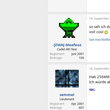
18. September
so seh ich 
voll cool
Seti Horchlöffe
-]ZMA[-Moafeuz
Cadet 4th Year
Registriert
Juni 2001
Beiträge
109
18. September
Hab 256MB R
Ich würde ab
MfG
semmel
Lieutenant
Registriert
Apr. 2001
Beiträge
607