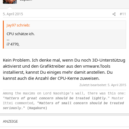
5. April 2015
#11
Jay97 schrieb:
CPU schätze ich.
...
i7 4770,
Kein Problem. Ich denke mal, wenn Du noch 3D-Unterstützug
aktivierst und den Grafiktreiber aus den vmware.Tools
installierst, kannst Du einiges mehr damit anstellen. Du
kannst auch die Anzahl der CPU-Kerne zuweisen.
Zuletzt bearbeitet:
5. April 2015
Among the maxims on Lord Naoshige's wall, there was this one:
"
M
atters of great concern should be treated lightly
." Master
Ittei commented
, "
Matters of small concern should be treated
seriously
." (Hagakure)