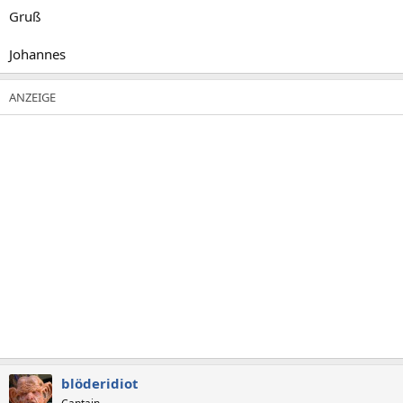
Gruß
Johannes
blöderidiot