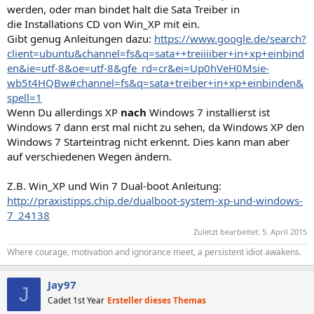
werden, oder man bindet halt die Sata Treiber in
die Installations CD von Win_XP mit ein.
Gibt genug Anleitungen dazu:
https://www.google.de/search?
client=ubuntu&channel=fs&q=sata++treiiiiber+in+xp+einbind
en&ie=utf-8&oe=utf-8&gfe_rd=cr&ei=Up0hVeH0Msie-
wb5t4HQBw#channel=fs&q=sata+treiber+in+xp+einbinden&
spell=1
Wenn Du allerdings XP
nach
Windows 7 installierst ist
Windows 7 dann erst mal nicht zu sehen, da Windows XP den
Windows 7 Starteintrag nicht erkennt. Dies kann man aber
auf verschiedenen Wegen ändern.
Z.B. Win_XP und Win 7 Dual-boot Anleitung:
http://praxistipps.chip.de/dualboot-system-xp-und-windows-
7_24138
Zuletzt bearbeitet:
5. April 2015
Where courage, motivation and ignorance meet, a persistent idiot awakens.
Jay97
J
Cadet 1st Year
Ersteller dieses Themas