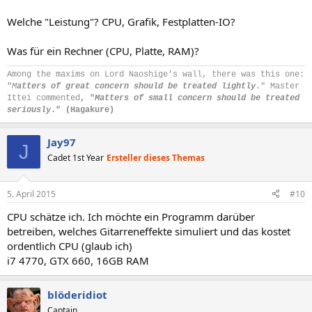
Welche "Leistung"? CPU, Grafik, Festplatten-IO?
Was für ein Rechner (CPU, Platte, RAM)?
Among the maxims on Lord Naoshige's wall, there was this one:
"
M
atters of great concern should be treated lightly
." Master
Ittei commented
, "
Matters of small concern should be treated
seriously
." (Hagakure)
Jay97
J
Cadet 1st Year
Ersteller dieses Themas
5. April 2015
#10
CPU schätze ich. Ich möchte ein Programm darüber
betreiben, welches Gitarreneffekte simuliert und das kostet
ordentlich CPU (glaub ich)
i7 4770, GTX 660, 16GB RAM
blöderidiot
Captain