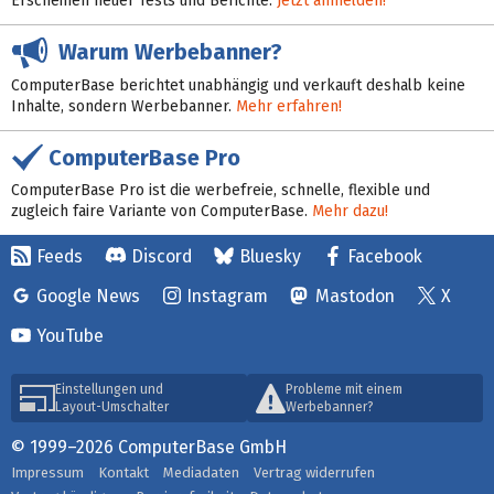
Erscheinen neuer Tests und Berichte:
Jetzt anmelden!
Warum Werbebanner?
ComputerBase berichtet unabhängig und verkauft deshalb keine
Inhalte, sondern Werbebanner.
Mehr erfahren!
ComputerBase Pro
ComputerBase Pro ist die werbefreie, schnelle, flexible und
zugleich faire Variante von ComputerBase.
Mehr dazu!
Feeds
Discord
Bluesky
Facebook
Google News
Instagram
Mastodon
X
YouTube
Einstellungen und
Probleme mit einem
Layout-Umschalter
Werbebanner?
© 1999–2026 ComputerBase GmbH
Impressum
Kontakt
Mediadaten
Vertrag widerrufen