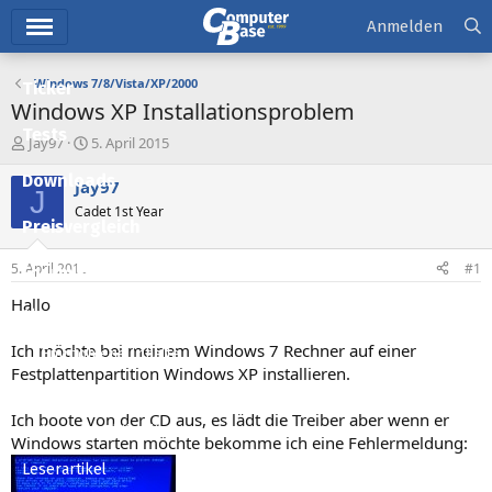
Hauptmenü
Anmelden
Windows 7/8/Vista/XP/2000
Ticker
Windows XP Installationsproblem
Tests
E
E
Jay97
5. April 2015
r
r
Downloads
s
s
Jay97
J
t
t
Cadet 1st Year
e
e
Preisvergleich
l
l
l
l
5. April 2015
#1
Forum
e
t
r
a
Hallo
Aktuelles
m
Ich möchte bei meinem Windows 7 Rechner auf einer
Empfohlene Inhalte
Festplattenpartition Windows XP installieren.
Neue Beiträge
Ich boote von der CD aus, es lädt die Treiber aber wenn er
Neueste Aktivitäten
Windows starten möchte bekomme ich eine Fehlermeldung:
Leserartikel