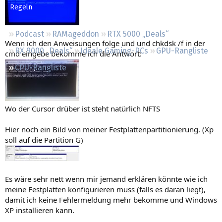
Regeln
Podcast
RAMageddon
RTX 5000 „Deals“
Wenn ich den Anweisungen folge und und chkdsk /f in der
RX 9000 „Deals“
Ideale Gaming-PCs
GPU-Rangliste
cmd eingebe bekomme ich die Antwort:
CPU-Rangliste
Wo der Cursor drüber ist steht natürlich NFTS
Hier noch ein Bild von meiner Festplattenpartitionierung. (Xp
soll auf die Partition G)
Es wäre sehr nett wenn mir jemand erklären könnte wie ich
meine Festplatten konfigurieren muss (falls es daran liegt),
damit ich keine Fehlermeldung mehr bekomme und Windows
XP installieren kann.