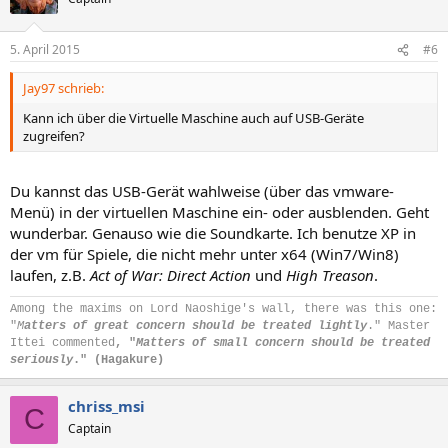
5. April 2015
#6
Jay97 schrieb:
Kann ich über die Virtuelle Maschine auch auf USB-Geräte
zugreifen?
Du kannst das USB-Gerät wahlweise (über das vmware-
Menü) in der virtuellen Maschine ein- oder ausblenden. Geht
wunderbar. Genauso wie die Soundkarte. Ich benutze XP in
der vm für Spiele, die nicht mehr unter x64 (Win7/Win8)
laufen, z.B.
Act of War: Direct Action
und
High Treason
.
Among the maxims on Lord Naoshige's wall, there was this one:
"
M
atters of great concern should be treated lightly
." Master
Ittei commented
, "
Matters of small concern should be treated
seriously
." (Hagakure)
chriss_msi
C
Captain