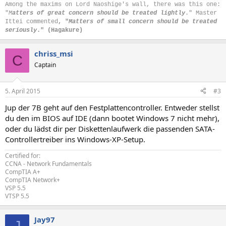
Among the maxims on Lord Naoshige's wall, there was this one:
"
M
atters of great concern should be treated lightly
." Master
Ittei commented
, "
Matters of small concern should be treated
seriously
." (Hagakure)
chriss_msi
C
Captain
5. April 2015
#3
Jup der 7B geht auf den Festplattencontroller. Entweder stellst
du den im BIOS auf IDE (dann bootet Windows 7 nicht mehr),
oder du lädst dir per Diskettenlaufwerk die passenden SATA-
Controllertreiber ins Windows-XP-Setup.
Certified for:
CCNA - Network Fundamentals
CompTIA A+
CompTIA Network+
VSP 5.5
VTSP 5.5
Jay97