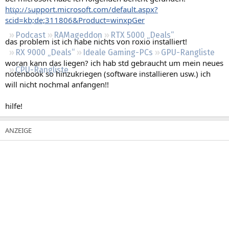
Regeln
http://support.microsoft.com/default.aspx?
scid=kb;de;311806&Product=winxpGer
Podcast
RAMageddon
RTX 5000 „Deals“
das problem ist ich habe nichts von roxio installiert!
RX 9000 „Deals“
Ideale Gaming-PCs
GPU-Rangliste
woran kann das liegen? ich hab std gebraucht um mein neues
CPU-Rangliste
notenbook so hinzukriegen (software installieren usw.) ich
will nicht nochmal anfangen!!
hilfe!