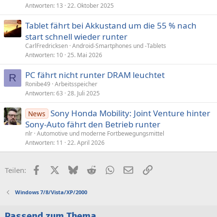
Antworten
13
22. Oktober 2025
a
g
Tablet fährt bei Akkustand um die 55 % nach
e
start schnell wieder runter
CarlFredricksen
Android-Smartphones und -Tablets
Antworten
10
25. Mai 2026
PC fährt nicht runter DRAM leuchtet
R
Ronibe49
Arbeitsspeicher
Antworten
63
28. Juli 2025
Sony Honda Mobility: Joint Venture hinter
News
Sony-Auto fährt den Betrieb runter
nlr
Automotive und moderne Fortbewegungsmittel
Antworten
11
22. April 2026
Facebook
X (Twitter)
Bluesky
Reddit
WhatsApp
E-Mail
Link
Teilen:
Windows 7/8/Vista/XP/2000
Passend zum Thema