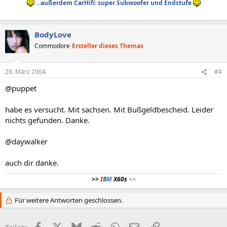
...außerdem CarHifi: super Subwoofer und Endstufe
BodyLove
Commodore
Ersteller dieses Themas
28. März 2004
#4
@puppet
habe es versucht. Mit sachsen. Mit Bußgeldbescheid. Leider
nichts gefunden. Danke.
@daywalker
auch dir danke.
>>
I
B
M
X60s
<<
Für weitere Antworten geschlossen.
Facebook
X (Twitter)
Bluesky
Reddit
WhatsApp
E-Mail
Link