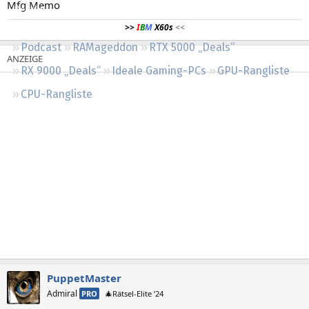
Mfg Memo
Regeln
>>
I
B
M
X60s
<<
Podcast
RAMageddon
RTX 5000 „Deals“
RX 9000 „Deals“
Ideale Gaming-PCs
GPU-Rangliste
CPU-Rangliste
PuppetMaster
Admiral
PRO
🎄Rätsel-Elite ’24