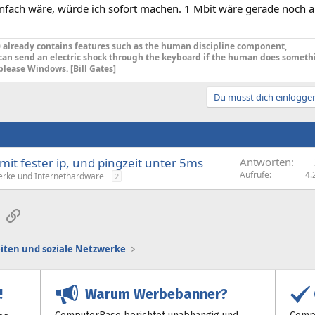
nfach wäre, würde ich sofort machen. 1 Mbit wäre gerade noch ak
already contains features such as the human discipline component,
can send an electric shock through the keyboard if the human does someth
please Windows. [Bill Gates]
Du musst dich einloggen
mit fester ip, und pingzeit unter 5ms
Antworten
Aufrufe
4.
rke und Internethardware
2
sApp
E-Mail
Link
iten und soziale Netzwerke
Warum Werbebanner?
!