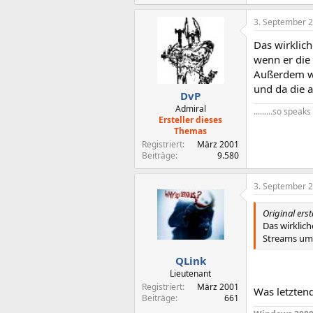
3. September 
Das wirklich
wenn er die
Außerdem wi
und da die a
DvP
Admiral
.........so spea
Ersteller dieses
Themas
Registriert
März 2001
Beiträge
9.580
3. September 
Original erst
Das wirklich
Streams ums
QLink
Lieutenant
Registriert
März 2001
Was letztend
Beiträge
661