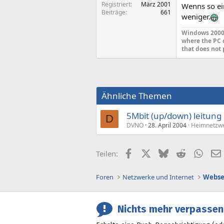
Registriert
März 2001
Wenns so ei
Beiträge
661
weniger.
Windows 2000 
where the PC 
that does not 
Ähnliche Themen
5Mbit (up/down) leitung 
D
DVNO
28. April 2004
Heimnetzwe
Facebook
X (Twitter)
Bluesky
Reddit
What
Teilen:
Foren
Netzwerke und Internet
Webse
Nichts mehr verpassen