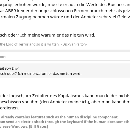
gangs erhöhen würde, müsste er auch die Werte des Buisnessansc
lar ABER keiner der angeschlossenen Firmen brauch mehr als jetz
rmalen Zugang nehmen würde und der Anbieter sehr viel Geld ve
isch oder? Ich meine warum er das nie tun wird.
ks the Lord of Terror and so it is written!! -DickVanPaiton-
2001
ellt von DvP
isch oder? Ich meine warum er das nie tun wird.
eider logisch, im Zeitalter des Kapitalismus kann man leider nich
 beschissen von ihm (den Anbieter meine ich), aber man kann ihm
verdienen.
already contains features such as the human discipline component,
can send an electric shock through the keyboard if the human does someth
please Windows. [Bill Gates]