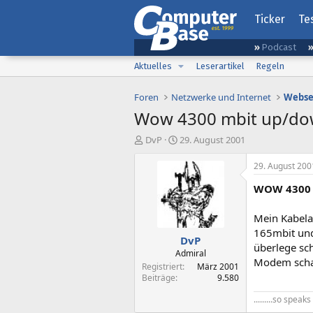
Ticker
Te
Podcast
Aktuelles
Leserartikel
Regeln
Foren
Netzwerke und Internet
Webse
Wow 4300 mbit up/do
E
E
DvP
29. August 2001
r
r
s
s
29. August 200
t
t
WOW 4300 
e
e
l
l
l
l
Mein Kabela
e
t
165mbit und 
DvP
r
a
überlege sch
m
Admiral
Modem schaf
Registriert
März 2001
Beiträge
9.580
.........so spea