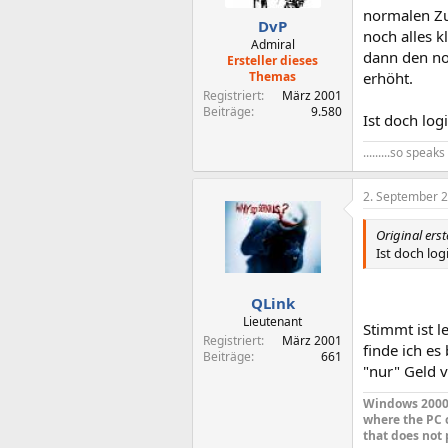
normalen Zu
DvP
noch alles k
Admiral
dann den no
Ersteller dieses
Themas
erhöht.
Registriert
März 2001
Beiträge
9.580
Ist doch log
.........so spea
2. September 
Original erst
Ist doch log
QLink
Lieutenant
Stimmt ist l
Registriert
März 2001
finde ich es
Beiträge
661
"nur" Geld 
Windows 2000 
where the PC 
that does not 