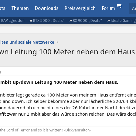
sts
Themen
Downloads
Preisvergleich
Forum
A
RAMageddon
RTX 5000 „Deals“
RX 9000 „Deals“
Ideale Gamin
iten und soziale Netzwerke
wn Leitung 100 Meter neben dem Haus
1
mbit up/down Leitung 100 Meter neben dem Haus.
nbieter legt gerade ca 100 Meter von meinem Haus entfernt eine 
and down. Ich selber bekomme aber nur lächerliche 320/64 kbit. 
on dauernd ob ich nicht eines der 26 Kabel in der Nacht direkt 
ft zwar nur 2 mbit aber das würde schon reichen. Das wärs doc
ks the Lord of Terror and so it is written!! -DickVanPaiton-