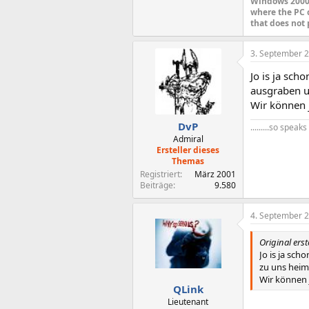
Windows 2000 
where the PC 
that does not 
3. September 
Jo is ja sch
ausgraben u
Wir können 
DvP
.........so spea
Admiral
Ersteller dieses
Themas
Registriert
März 2001
Beiträge
9.580
4. September 
Original erst
Jo is ja sch
zu uns heim
Wir können 
QLink
Lieutenant