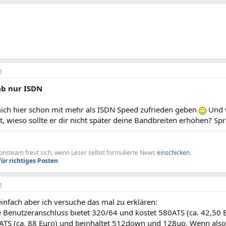
1
ab nur ISDN
ich hier schon mit mehr als ISDN Speed zufrieden geben
Und w
t, wieso sollte er dir nicht später deine Bandbreiten erhöhen? Spr
nsteam freut sich, wenn Leser selbst formulierte News
einschicken
.
für richtiges Posten
1
 einfach aber ich versuche das mal zu erklären:
 Benutzeranschluss bietet 320/64 und kostet 580ATS (ca. 42,50 E
ATS (ca. 88 Euro) und beinhaltet 512down und 128up. Wenn also 