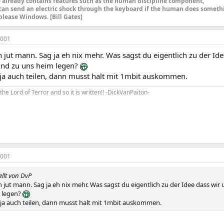
already contains features such as the human discipline component,
can send an electric shock through the keyboard if the human does someth
please Windows. [Bill Gates]
2001
on jut mann. Sag ja eh nix mehr. Was sagst du eigentlich zu der Id
nd zu uns heim legen?
ja auch teilen, dann musst halt mit 1mbit auskommen.
ks the Lord of Terror and so it is written!! -DickVanPaiton-
2001
ellt von DvP
on jut mann. Sag ja eh nix mehr. Was sagst du eigentlich zu der Idee dass wi
 legen?
ja auch teilen, dann musst halt mit 1mbit auskommen.