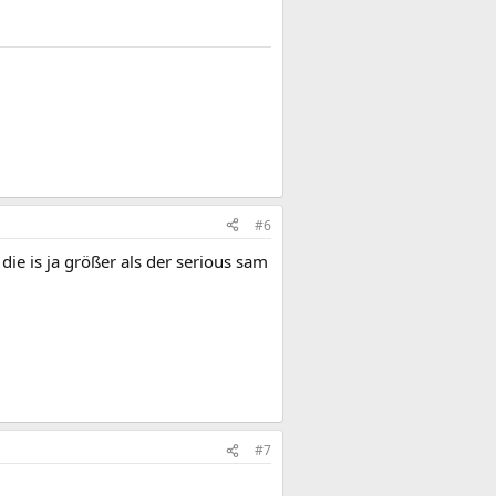
#6
die is ja größer als der serious sam
#7