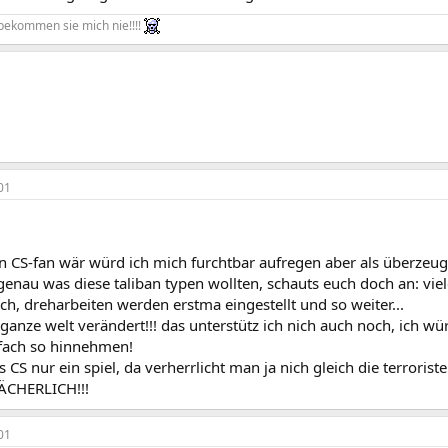
 bekommen sie mich nie!!!!
01
 CS-fan wär würd ich mich furchtbar aufregen aber als überzeugte
genau was diese taliban typen wollten, schauts euch doch an: vie
ch, dreharbeiten werden erstma eingestellt und so weiter...
ganze welt verändert!!! das unterstütz ich nich auch noch, ich wü
nfach so hinnehmen!
 CS nur ein spiel, da verherrlicht man ja nich gleich die terroris
LÄCHERLICH!!!
01