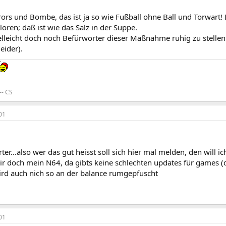
rors und Bombe, das ist ja so wie Fußball ohne Ball und Torwart
loren; daß ist wie das Salz in der Suppe.
lleicht doch noch Befürworter dieser Maßnahme ruhig zu stellen:
eider).
-- CS
01
ter...also wer das gut heisst soll sich hier mal melden, den will ic
ir doch mein N64, da gibts keine schlechten updates für games (di
ird auch nich so an der balance rumgepfuscht
01