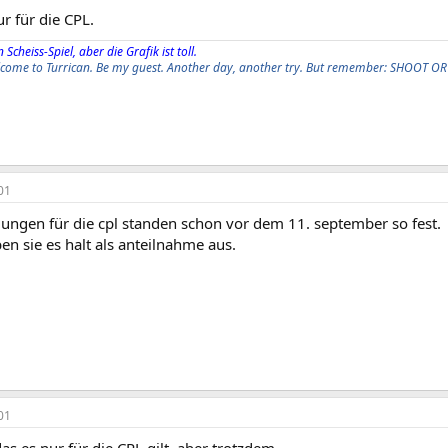
ur für die CPL.
 Scheiss-Spiel, aber die Grafik ist toll.
elcome to Turrican. Be my guest. Another day, another try. But remember: SHOOT OR
01
ungen für die cpl standen schon vor dem 11. september so fest.
ben sie es halt als anteilnahme aus.
01