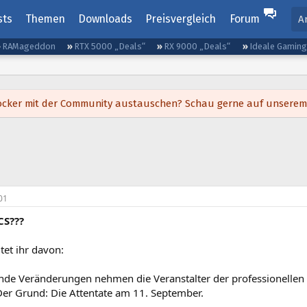
sts
Themen
Downloads
Preisvergleich
Forum
A
RAMageddon
RTX 5000 „Deals“
RX 9000 „Deals“
Ideale Gamin
h locker mit der Community austauschen? Schau gerne auf unsere
01
CS???
tet ihr davon:
nde Veränderungen nehmen die Veranstalter der professionellen 
 Der Grund: Die Attentate am 11. September.