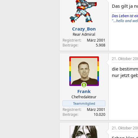
Das gilt ja n
Das Leben ist ein
"...hello and w
Crazy_Bon
Rear Admiral
Registriert
März 2001
Beiträge
5.908
21. Oktober 20
die bestimm
nur jetzt ge
Frank
Chefredakteur
Teammitglied
Registriert
März 2001
Beiträge
10.020
21. Oktober 20