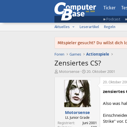
Ticker
Te
Podcast
Aktuelles
Leserartikel
Regeln
Mitspieler gesucht? Du willst dic
Foren
Games
Actionspiele
Zensiertes CS?
E
E
Motorsense
20. Oktober 2001
r
r
s
s
20. Oktober 20
t
t
zensiertes 
e
e
l
l
l
l
Also was hal
e
t
Motorsense
r
a
Einschneide
m
Lt. Junior Grade
Strike" vor.
Registriert
Juni 2001