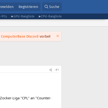
nmelden
Registrieren
Suche
g-PCs
GPU-Rangliste
CPU-Rangliste
m
ComputerBase Discord
vorbei!
#1
Zocker-Liga "CPL" an "Counter-