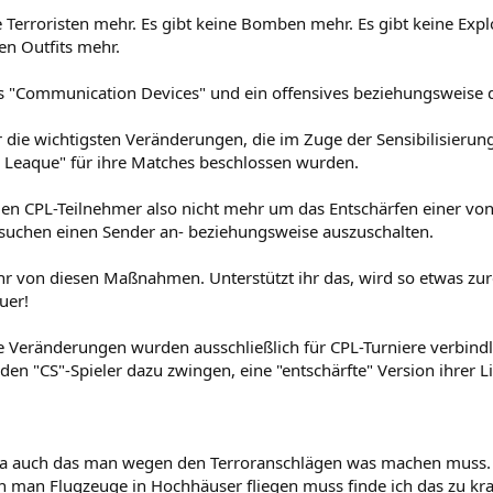
e Terroristen mehr. Es gibt keine Bomben mehr. Es gibt keine Expl
en Outfits mehr.
es "Communication Devices" und ein offensives beziehungsweise 
 die wichtigsten Veränderungen, die im Zuge der Sensibilisierun
l Leaque" für ihre Matches beschlossen wurden.
elen CPL-Teilnehmer also nicht mehr um das Entschärfen einer vo
suchen einen Sender an- beziehungsweise auszuschalten.
Ihr von diesen Maßnahmen. Unterstützt ihr das, wird so etwas z
uer!
e Veränderungen wurden ausschließlich für CPL-Turniere verbindli
den "CS"-Spieler dazu zwingen, eine "entschärfte" Version ihrer L
 ja auch das man wegen den Terroranschlägen was machen muss. 
n man Flugzeuge in Hochhäuser fliegen muss finde ich das zu kra