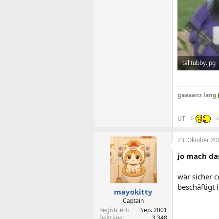
talitubby.jpg
35,9 KB · Auf
gaaaanz lang
UT -->
<
23. Oktober 20
jo mach das
wär sicher 
beschäftigt 
mayokitty
Captain
Registriert
Sep. 2001
Beiträge
3.348