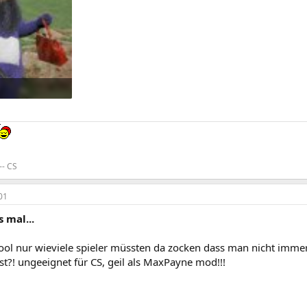
rufe: 697
-- CS
01
 mal...
cool nur wieviele spieler müssten da zocken dass man nicht imme
ist?! ungeeignet für CS, geil als MaxPayne mod!!!