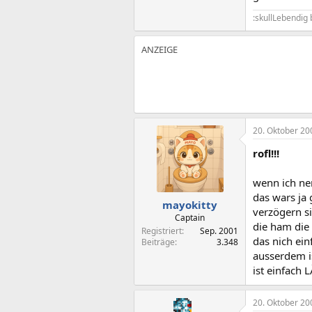
:skullLebendig
20. Oktober 20
rofl!!!
wenn ich nen
das wars ja 
mayokitty
verzögern si
Captain
die ham die 
Registriert
Sep. 2001
das nich ei
Beiträge
3.348
ausserdem is
ist einfach 
20. Oktober 20