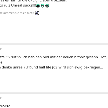
das es nur für die CPL gilt, aber trotzdem.
 rulz Unreal sucks!!!!
 bekommen sie mich nie!!!!
01
te CS rult??? ich hab nen bild mit der neuen hitbox gesehn...rofl, 
=)
h denke unreal (UT)und half life (CS)wird sich ewig bekriegen...
01
rrors?