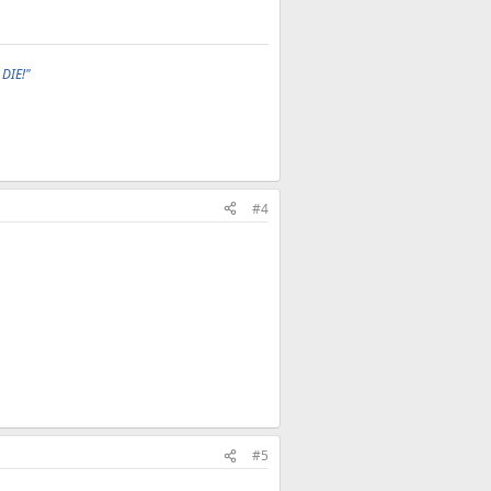
 DIE!"
#4
#5