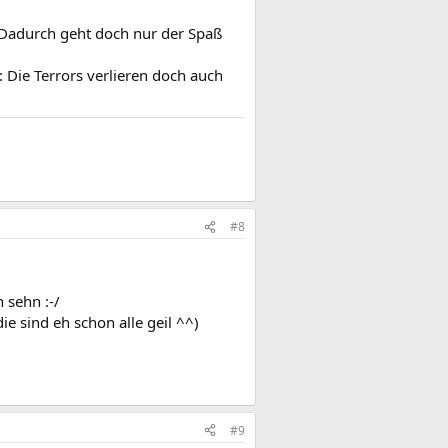
! Dadurch geht doch nur der Spaß
 Die Terrors verlieren doch auch
#8
h sehn :-/
e sind eh schon alle geil ^^)
#9