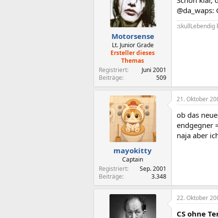
Schon klar, 
@da_waps: Cs
:skullLebendig
Motorsense
Lt. Junior Grade
Ersteller dieses
Themas
Registriert
Juni 2001
Beiträge
509
21. Oktober 20
ob das neues
endgegner 
naja aber ic
mayokitty
Captain
Registriert
Sep. 2001
Beiträge
3.348
22. Oktober 20
CS ohne Te