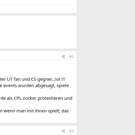
#2
r UT fan und CS gegner...lol !!!
le events wurden abgesagt, spiele
rde als CPL zocker protestieren und
ten wenn man mit ihnen spielt; das
#3