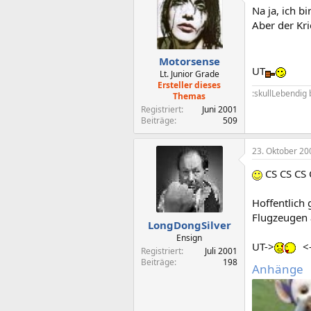
Na ja, ich bi
Aber der Kr
Motorsense
UT
Lt. Junior Grade
Ersteller dieses
:skullLebendig
Themas
Registriert
Juni 2001
Beiträge
509
23. Oktober 20
CS CS CS
Hoffentlich 
Flugzeugen
LongDongSilver
Ensign
UT->
<
Registriert
Juli 2001
Beiträge
198
Anhänge