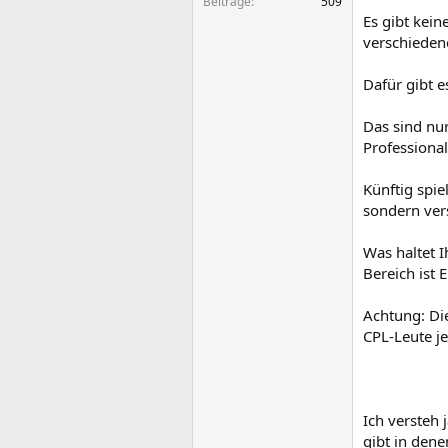
Beiträge
509
Es gibt kein
verschieden
Dafür gibt 
Das sind nur
Professiona
Künftig spi
sondern ver
Was haltet 
Bereich ist E
Achtung: Di
CPL-Leute je
Ich versteh
gibt in dene