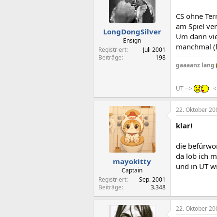
CS ohne Ter
am Spiel ver
LongDongSilver
Um dann vie
Ensign
manchmal (l
Registriert
Juli 2001
Beiträge
198
gaaaanz lang
UT -->
<
22. Oktober 20
klar!
die befürwor
da lob ich m
mayokitty
und in UT w
Captain
Registriert
Sep. 2001
Beiträge
3.348
22. Oktober 20