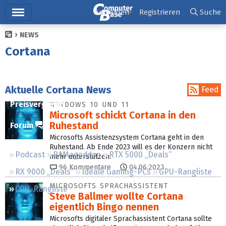
Hauptmenü
Anmelden
Registrieren
Suche
NEWS
Ticker
Cortana
Tests
Downloads
Aktuelle Cortana News
Feed
Preisvergleich
WINDOWS 10 UND 11
Microsoft schickt Cortana in den
Ruhestand
Forum
Microsofts Assistenzsystem Cortana geht in den
Ruhestand. Ab Ende 2023 will es der Konzern nicht
Podcast
RAMageddon
RTX 5000 „Deals“
mehr unterstützen.
96
Kommentare
04.06.2023
RX 9000 „Deals“
Ideale Gaming-PCs
GPU-Rangliste
MICROSOFTS SPRACHASSISTENT
CPU-Rangliste
Steve Ballmer wollte Cortana
eigentlich Bingo nennen
Microsofts digitaler Sprachassistent Cortana sollte