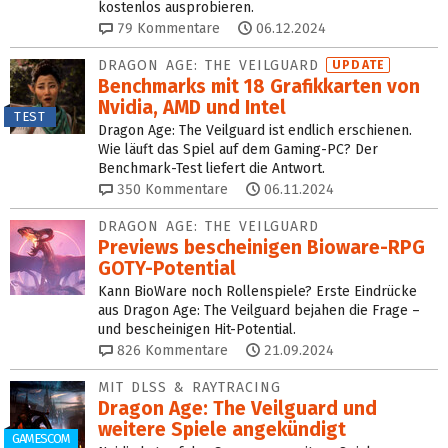
kostenlos ausprobieren.
79
Kommentare
06.12.2024
DRAGON AGE: THE VEILGUARD
UPDATE
Benchmarks mit 18 Grafik­kar­ten von
Nvidia, AMD und Intel
TEST
Dragon Age: The Veilguard ist endlich erschienen.
Wie läuft das Spiel auf dem Gaming-PC? Der
Benchmark-Test liefert die Antwort.
350
Kommentare
06.11.2024
DRAGON AGE: THE VEILGUARD
Previews bescheinigen Bioware-RPG
GOTY-Potential
Kann BioWare noch Rollenspiele? Erste Eindrücke
aus Dragon Age: The Veilguard bejahen die Frage –
und bescheinigen Hit-Potential.
826
Kommentare
21.09.2024
MIT DLSS & RAYTRACING
Dragon Age: The Veilguard und
weitere Spiele angekündigt
GAMESCOM