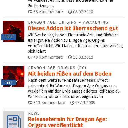
verwundert es nicht, dass BioWare und EA eine
Fortsetzung …
55
Kommentare
08.07.2010
DRAGON AGE: ORIGINS – AWAKENING
Dieses Addon ist überraschend gut
Mit Awakening haben Electronic Arts und BioWare
TEST
unlängst ein Addon zu Dragon Age: Origins
veröffentlicht. Wir klären, ob ein neuerlicher Ausflug
sich lohnt.
49
Kommentare
30.03.2010
DRAGON AGE ORIGINS (PC)
Mit beiden Füßen auf dem Boden
Nach dem Weltraum-Abenteuer Mass Effect
TEST
präsentiert BioWare mit Dragon Age Origins nun
wieder ein auf der Erde angesiedeltes Rollenspiel.
Wir klären, ob der Titel überzeugen kann.
513
Kommentare
24.11.2009
NEWS
Releasetermin für Dragon Age:
Origins veröffentlicht