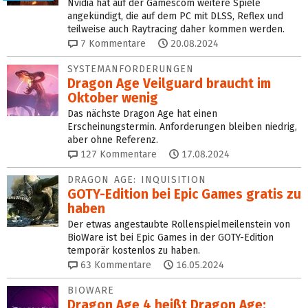
Nvidia hat auf der Gamescom weitere Spiele
angekündigt, die auf dem PC mit DLSS, Reflex und
teilweise auch Raytracing daher kommen werden.
7
Kommentare
20.08.2024
SYSTEMANFORDERUNGEN
Dragon Age Veilguard braucht im
Oktober wenig
Das nächste Dragon Age hat einen
Erscheinungstermin. Anforderungen bleiben niedrig,
aber ohne Referenz.
127
Kommentare
17.08.2024
DRAGON AGE: INQUISITION
GOTY-Edition bei Epic Games gratis zu
haben
Der etwas angestaubte Rollenspielmeilenstein von
BioWare ist bei Epic Games in der GOTY-Edition
temporär kostenlos zu haben.
63
Kommentare
16.05.2024
BIOWARE
Dragon Age 4 heißt Dragon Age: