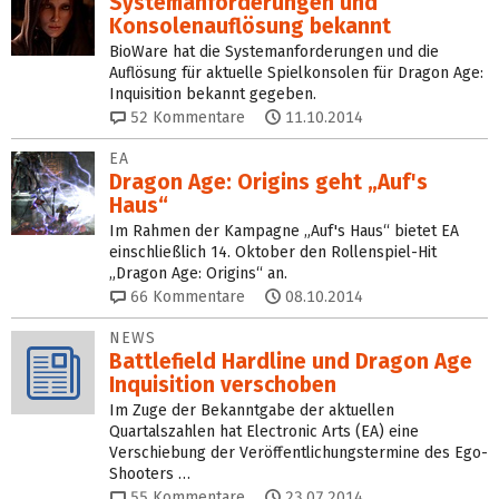
Systemanforderungen und
Konsolenauflösung bekannt
BioWare hat die Systemanforderungen und die
Auflösung für aktuelle Spielkonsolen für Dragon Age:
Inquisition bekannt gegeben.
52
Kommentare
11.10.2014
EA
Dragon Age: Origins geht „Auf's
Haus“
Im Rahmen der Kampagne „Auf's Haus“ bietet EA
einschließlich 14. Oktober den Rollenspiel-Hit
„Dragon Age: Origins“ an.
66
Kommentare
08.10.2014
NEWS
Battlefield Hardline und Dragon Age
Inquisition verschoben
Im Zuge der Bekanntgabe der aktuellen
Quartalszahlen hat Electronic Arts (EA) eine
Verschiebung der Veröffentlichungstermine des Ego-
Shooters …
55
Kommentare
23.07.2014