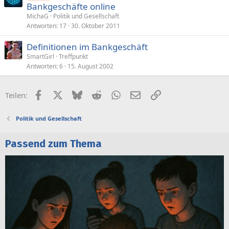
Bankgeschäfte online
MichaG
Politik und Gesellschaft
Antworten
17
30. Oktober 2011
Definitionen im Bankgeschäft
SmartGirl
Treffpunkt
Antworten
6
15. August 2002
Facebook
X (Twitter)
Bluesky
Reddit
WhatsApp
E-Mail
Link
Teilen:
Politik und Gesellschaft
Passend zum Thema