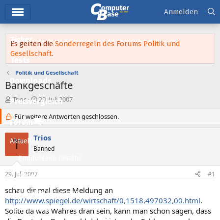
Hauptmenü
Anmelden
Ticker
Es gelten die
Sonderregeln des Forums Politik und
Gesellschaft
.
Tests
Politik und Gesellschaft
Downloads
Bankgeschäfte
E
E
Trios
29. Juli 2007
Preisvergleich
r
r
s
Für weitere Antworten geschlossen.
s
Forum
t
t
e
e
Trios
T
Aktuelles
l
l
Banned
l
l
Empfohlene Inhalte
e
t
r
a
29. Juli 2007
#1
Neue Beiträge
m
schau dir mal diese Meldung an
Neueste Aktivitäten
http://www.spiegel.de/wirtschaft/0,1518,497032,00.html
.
Sollte da was Wahres dran sein, kann man schon sagen, dass
Leserartikel