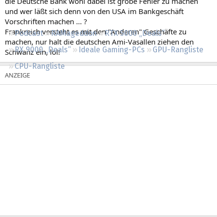
die Deutsche Bank wohl dabei ist grobe Fehler zu machen
Regeln
und wer läßt sich denn von den USA im Bankgeschäft
Vorschriften machen ... ?
Frankreich versteht es mit den "Anderen" Geschäfte zu
Podcast
RAMageddon
RTX 5000 „Deals“
machen, nur halt die deutschen Ami-Vasallen ziehen den
RX 9000 „Deals“
Ideale Gaming-PCs
GPU-Rangliste
Schwanz ein, lol!
CPU-Rangliste