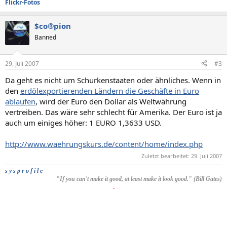
Flickr-Fotos
$co®pion
Banned
29. Juli 2007
#3
Da geht es nicht um Schurkenstaaten oder ähnliches. Wenn in
den
erdölexportierenden Ländern die Geschäfte in Euro
ablaufen
, wird der Euro den Dollar als Weltwährung
vertreiben. Das wäre sehr schlecht für Amerika. Der Euro ist ja
auch um einiges höher: 1 EURO 1,3633 USD.
http://www.waehrungskurs.de/content/home/index.php
Zuletzt bearbeitet:
29. Juli 2007
s y s p r o f i l e
"If you can't make it good, at least make it look good." (Bill Gates)
.