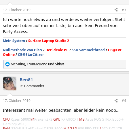
17. Oktober 2019
#3
Ich warte noch etwas ab und werde es weiter verfolgen. Steht
sehr weit oben auf meiner Liste, bin aber kein Freund von
Early Access.
Mein System
/
Surface Laptop Studio 2
Nullmethode von HisN
/
Der ideale PC
/
SSD Sammelthread
/
CB@EVE
Online
/
CB@StarCitizen
Mcr-King
,
LronMcBong
und
Sithys
R
e
a
Ben81
k
t
Lt. Commander
i
o
n
17. Oktober 2019
#4
e
n
Interessant mal weiter beabachten, aber leider kein Koop...
:
CPU
Ryzen 5900X
@
Kraken Z73
GPU
RX 6900XT
MB
Asus ROG STRIX B550-F
Gaming (Wi-Fi)
RAM
32GiB G.SkillTrident Z RGB 3600
M.2/SSD
980 PRO 1TB
/
970 EVO 1TB