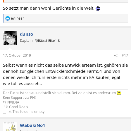
So setzt man dann wohl Gerüchte in die Welt.
evilnear
R
e
a
d3nso
k
t
Captain
🎅Rätsel-Elite ’18
i
o
n
17. Oktober 2019
#17
e
n
Selbst wenn es nicht das selbe Entwicklerteam ist, gehören sie
:
dennoh zur gleichen Entwicklerschmiede Farm51 und von
denen werde ich fürs erste nichts mehr im EA kaufen, egal
wie toll es aussieht.
Der Fuchs ist schlau und stellt sich dumm. Bei vielen ist es andersrum
Kein Support via PN!
📂 NVIDIA
└📁Good Deals
__└⚠ This folder is empty
WabakiNo1