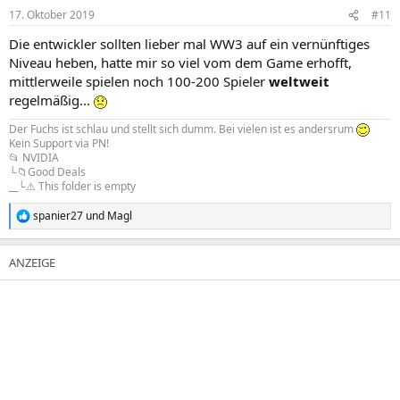
n
17. Oktober 2019
#11
e
n
Die entwickler sollten lieber mal WW3 auf ein vernünftiges
:
Niveau heben, hatte mir so viel vom dem Game erhofft,
mittlerweile spielen noch 100-200 Spieler
weltweit
regelmäßig...
Der Fuchs ist schlau und stellt sich dumm. Bei vielen ist es andersrum
Kein Support via PN!
📂 NVIDIA
└📁Good Deals
__└⚠ This folder is empty
spanier27
und
Magl
R
e
a
k
t
i
o
n
e
n
: