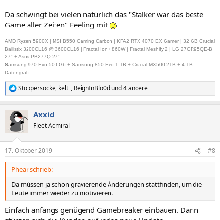
Da schwingt bei vielen natürlich das "Stalker war das beste
Game aller Zeiten" Feeling mit
AMD Ryzen 5900X | MSI B550 Gaming Carbon | KFA2 RTX 4070 EX Gamer | 32 GB Crucial
Ballistix 3200CL16 @ 3600CL16 | Fractal Ion+ 860W | Fractal Meshify 2 | LG 27GR95QE-B
27" + Asus PB277Q 27"
S
amsung 970 Evo 500 Gb + Samsung 850 Evo 1 TB + Crucial MX500 2TB + 4 TB
Datengrab
Stoppersocke
,
kelt_
,
ReignInBlo0d
und 4 andere
R
e
a
Axxid
k
t
Fleet Admiral
i
o
n
17. Oktober 2019
#8
e
n
Phear schrieb:
:
Da müssen ja schon gravierende Änderungen stattfinden, um die
Leute immer wieder zu motivieren.
Einfach anfangs genügend Gamebreaker einbauen. Dann
stürzen sich die Kunden auf jedes neue Update.