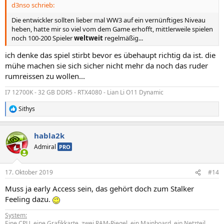
d3nso schrieb:
:
Die entwickler sollten lieber mal WW3 auf ein vernünftiges Niveau
heben, hatte mir so viel vom dem Game erhofft, mittlerweile spielen
noch 100-200 Spieler
weltweit
regelmäßig...
ich denke das spiel stirbt bevor es übehaupt richtig da ist. die
mühe machen sie sich sicher nicht mehr da noch das ruder
rumreissen zu wollen...
I7 12700K - 32 GB DDR5 - RTX4080 - Lian Li O11 Dynamic
Sithys
R
e
a
habla2k
k
t
Admiral
PRO
i
o
n
17. Oktober 2019
#14
e
n
Muss ja early Access sein, das gehört doch zum Stalker
:
Feeling dazu.
System:
Eine CPU, eine Grafikkarte, zwei RAM-Riegel, ein Mainboard, ein Netzteil,