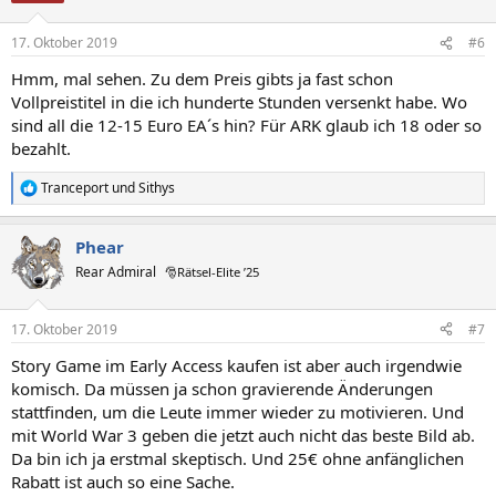
o
n
17. Oktober 2019
#6
e
n
Hmm, mal sehen. Zu dem Preis gibts ja fast schon
:
Vollpreistitel in die ich hunderte Stunden versenkt habe. Wo
sind all die 12-15 Euro EA´s hin? Für ARK glaub ich 18 oder so
bezahlt.
Tranceport
und
Sithys
R
e
a
Phear
k
t
Rear Admiral
🎅Rätsel-Elite ’25
i
o
n
17. Oktober 2019
#7
e
n
Story Game im Early Access kaufen ist aber auch irgendwie
:
komisch. Da müssen ja schon gravierende Änderungen
stattfinden, um die Leute immer wieder zu motivieren. Und
mit World War 3 geben die jetzt auch nicht das beste Bild ab.
Da bin ich ja erstmal skeptisch. Und 25€ ohne anfänglichen
Rabatt ist auch so eine Sache.