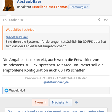
AbstaubBaer
Redakteur
Ersteller dieses Themas
Teammitglied
17. Oktober 2019
#20
WabakiNo1 schrieb:
@AbstaubBaer
Sind denn die Systemanforderungen tatsächlich für 30 FPS oder hat
sich das der Fehlerteufel eingeschlichen?
Die Angabe ist so korrekt, auch wenn die Entwickler von
"mindestens 30 FPS" sprechen. Mit Medium-Preset soll die
empfohlene Konfiguration auch 60 FPS schaffen.
Previews - Hot Takes - Arbeitstitel - Fellbilder
@abstaubbaer_de
WabakiNo1
R
e
a
Letzte
1 von 4
Nächste
k
t
Du musst dich einloggen oder registrieren, um hier zu antworten.