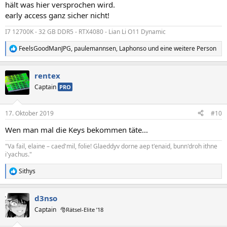
hält was hier versprochen wird.
early access ganz sicher nicht!
I7 12700K - 32 GB DDR5 - RTX4080 - Lian Li O11 Dynamic
FeelsGoodManJPG
,
paulemannsen
,
Laphonso
und eine weitere Person
R
e
a
rentex
k
t
Captain
PRO
i
o
n
17. Oktober 2019
#10
e
n
Wen man mal die Keys bekommen täte...
:
"Va fail, elaine – caed'mil, folie! Glaeddyv dorne aep t'enaid, bunn'droh ithne
i'yachus."
Sithys
R
e
a
d3nso
k
t
Captain
🎅Rätsel-Elite ’18
i
o