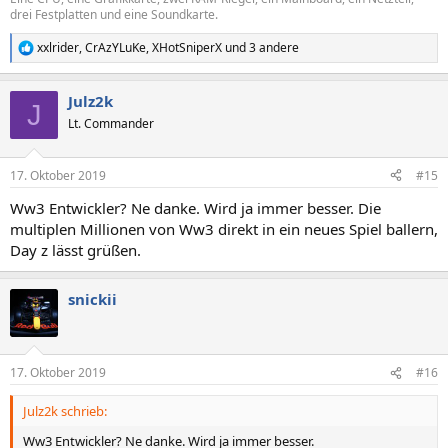
drei Festplatten und eine Soundkarte.
xxlrider
,
CrAzYLuKe
,
XHotSniperX
und 3 andere
R
e
a
Julz2k
k
J
t
Lt. Commander
i
o
n
17. Oktober 2019
#15
e
n
Ww3 Entwickler? Ne danke. Wird ja immer besser. Die
:
multiplen Millionen von Ww3 direkt in ein neues Spiel ballern,
Day z lässt grüßen.
snickii
17. Oktober 2019
#16
Julz2k schrieb:
Ww3 Entwickler? Ne danke. Wird ja immer besser.