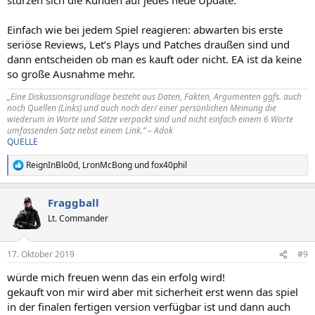
Einfach wie bei jedem Spiel reagieren: abwarten bis erste
seriöse Reviews, Let’s Plays und Patches draußen sind und
dann entscheiden ob man es kauft oder nicht. EA ist da keine
so große Ausnahme mehr.
„Eine Diskussionsgrundlage besteht aus Daten, Fakten, Argumenten ggfs. auch
noch Quellen (Links) und auch noch der/ einer persönlichen Meinung die
wiederum in Worte und Sätze verpackt sind und nicht einfach einem 6 Worte
umfassenden Satz nebst einem Link.“ – Adok
QUELLE
ReignInBlo0d
,
LronMcBong
und
fox40phil
R
e
a
Fraggball
k
t
Lt. Commander
i
o
n
17. Oktober 2019
#9
e
n
würde mich freuen wenn das ein erfolg wird!
:
gekauft von mir wird aber mit sicherheit erst wenn das spiel
in der finalen fertigen version verfügbar ist und dann auch