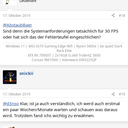
Lieutenant
17. Oktober 2019
#18
@AbstaubBaer
Sind denn die Systemanforderungen tatsächlich für 30 FPS
oder hat sich das der Fehlerteufel eingeschlichen?
Windows 11 | MSI x570 Gaming Edge Wifi | Ryzen 5800x | be quiet! Dark
Rock Elite
XFX RX 7900XT | 2x16GB G.skill TridentZ 3600
Corsair RM1000i | Alienware AW3225QF​
snickii
17. Oktober 2019
#19
@d3nso
Klar, ist ja auch verständlich, ich werd auch erstmal
ein paar Wochen/Monate warten und schauen was daraus
wird. Trotzdem fand ichs wichtig zu erwähnen.