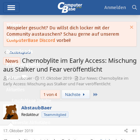
Hauptmenü
Anmelden
Ticker
Mitspieler gesucht? Du willst dich locker mit der
Community austauschen? Schau gerne auf unserem
Tests
ComputerBase Discord
vorbei!
Downloads
Actionspiele
Chernobylite im Early Access: Mischung
News
Preisvergleich
aus Stalker und Fear veröffentlicht
Forum
E
E
AbstaubBaer
17. Oktober 2019
Zur News: Chernobylite im
r
r
Early Access: Mischung aus Stalker und Fear veröffentlicht
s
s
Aktuelles
Letzte
1 von 4
Nächste
t
t
e
e
Empfohlene Inhalte
l
l
AbstaubBaer
l
l
Neue Beiträge
Redakteur
Teammitglied
e
t
Neueste Aktivitäten
r
a
m
17. Oktober 2019
#1
Leserartikel