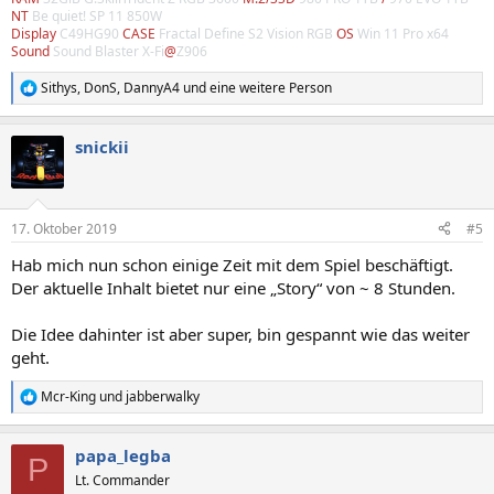
NT
Be quiet! SP 11 850W
Display
C49HG90
CASE
Fractal Define S2 Vision RGB
OS
Win 11 Pro x64
Sound
Sound Blaster X-Fi
@
Z906
Sithys
,
DonS
,
DannyA4
und eine weitere Person
R
e
a
snickii
k
t
i
o
n
17. Oktober 2019
#5
e
n
Hab mich nun schon einige Zeit mit dem Spiel beschäftigt.
:
Der aktuelle Inhalt bietet nur eine „Story“ von ~ 8 Stunden.
Die Idee dahinter ist aber super, bin gespannt wie das weiter
geht.
Mcr-King
und
jabberwalky
R
e
a
papa_legba
k
P
t
Lt. Commander
i