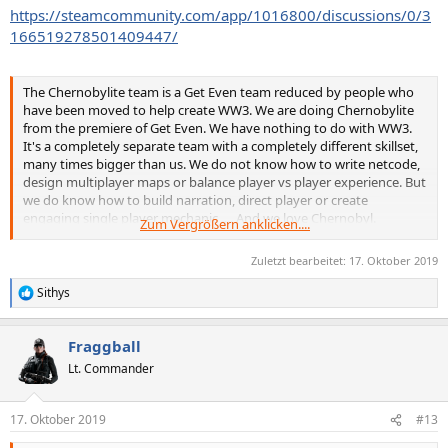
https://steamcommunity.com/app/1016800/discussions/0/3
166519278501409447/
The Chernobylite team is a Get Even team reduced by people who
have been moved to help create WW3. We are doing Chernobylite
from the premiere of Get Even. We have nothing to do with WW3.
It's a completely separate team with a completely different skillset,
many times bigger than us. We do not know how to write netcode,
design multiplayer maps or balance player vs player experience. But
we do know how to build narration, direct player or create
engaging single player mechanic .... And we love Chernobyl.
Zum Vergrößern anklicken....
Despite the fact that we are the same company, the claim that we
Zuletzt bearbeitet:
17. Oktober 2019
are the creators of WW3 is almost as incorrect as the claim that the
creators of WW3 did Get Even.
Sithys
R
e
a
Fraggball
k
t
Lt. Commander
i
o
n
17. Oktober 2019
#13
e
n