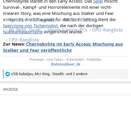
Chernobylite startet in den Early Access. Das
Spiel
mischt
Regeln
Survival-, Kampf- und Horrorelemente mit einer nicht-
linearen Story, was eine Mischung aus Stalker und Fear
verspricht. Als Schauplatz für das Sci-Fi-Setting dient die
Podcast
RAMageddon
RTX 5000 „Deals“
Sperrzone von Tschernobyl
, die nach der dortigen
RX 9000 „Deals“
Ideale Gaming-PCs
GPU-Rangliste
Nuklearkatastrophe
eingerichtet wurde.
CPU-Rangliste
Zur News:
Chernobylite im Early Access: Mischung aus
Stalker und Fear veröffentlicht
Previews - Hot Takes - Arbeitstitel - Fellbilder
@abstaubbaer_de
USB-Kabeljau
,
Mcr-King
,
-Stealth-
und 2 andere
R
e
a
k
t
i
o
n
e
n
: