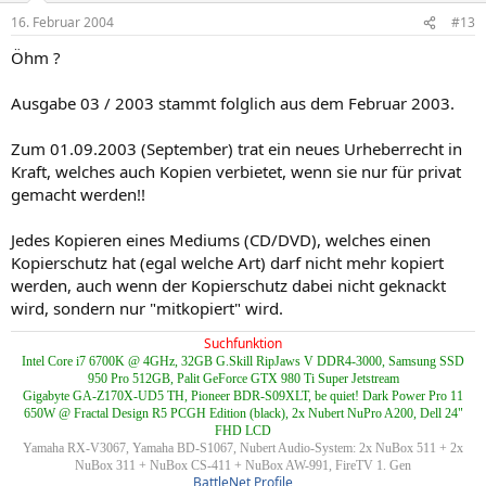
16. Februar 2004
#13
Öhm ?
Ausgabe 03 / 2003 stammt folglich aus dem Februar 2003.
Zum 01.09.2003 (September) trat ein neues Urheberrecht in
Kraft, welches auch Kopien verbietet, wenn sie nur für privat
gemacht werden!!
Jedes Kopieren eines Mediums (CD/DVD), welches einen
Kopierschutz hat (egal welche Art) darf nicht mehr kopiert
werden, auch wenn der Kopierschutz dabei nicht geknackt
wird, sondern nur "mitkopiert" wird.
Suchfunktion
Intel Core i7 6700K @ 4GHz, 32GB G.Skill RipJaws V DDR4-3000, Samsung SSD
950 Pro 512GB, Palit GeForce GTX 980 Ti Super Jetstream
Gigabyte GA-Z170X-UD5 TH, Pioneer BDR-S09XLT, be quiet! Dark Power Pro 11
650W @ Fractal Design R5 PCGH Edition (black), 2x Nubert NuPro A200, Dell 24"
FHD LCD
Yamaha RX-V3067, Yamaha BD-S1067, Nubert Audio-System: 2x NuBox 511 + 2x
NuBox 311 + NuBox CS-411 + NuBox AW-991, FireTV 1. Gen
BattleNet Profile