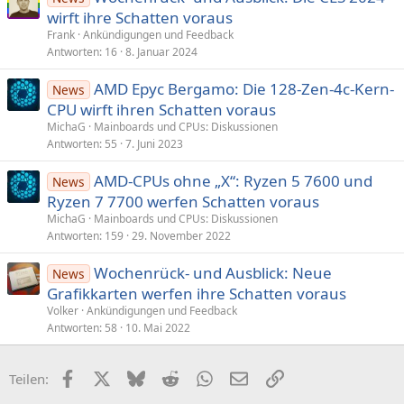
wirft ihre Schatten voraus
Frank
Ankündigungen und Feedback
Antworten
16
8. Januar 2024
AMD Epyc Bergamo: Die 128-Zen-4c-Kern-
News
CPU wirft ihren Schatten voraus
MichaG
Mainboards und CPUs: Diskussionen
Antworten
55
7. Juni 2023
AMD-CPUs ohne „X“: Ryzen 5 7600 und
News
Ryzen 7 7700 werfen Schatten voraus
MichaG
Mainboards und CPUs: Diskussionen
Antworten
159
29. November 2022
Wochenrück- und Ausblick: Neue
News
Grafikkarten werfen ihre Schatten voraus
Volker
Ankündigungen und Feedback
Antworten
58
10. Mai 2022
Facebook
X (Twitter)
Bluesky
Reddit
WhatsApp
E-Mail
Link
Teilen: