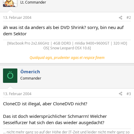
Lt. Commander
13. Februar 2004
#2
äh was ist da anders als bei DVD Shrink? sorry, bin neu auf
dem Sektor
[Macbook Pro 2x2.66GHz | 4GB DDR3 | nVidia 9400+9600GT | 320 HD]
OS[ Snow Leopard OSX 10.6]​
Quidquid agis, prudenter agas et respice finem
Ömerich
Ö
Commander
13. Februar 2004
#3
CloneCD ist illegal, aber CloneDVD nicht?
Das ist doch widersprüchlicher Schmarrn! Welcher
Sesselfurzer hat sich den das wieder ausgedacht?
... nicht mehr ganz so auf der Höhe der IT-Zeit und leider nicht mehr ganz so