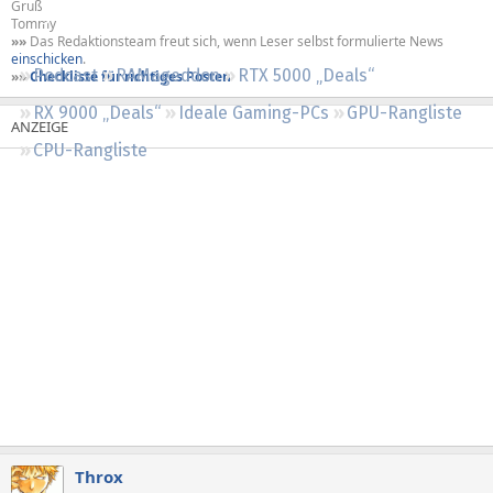
Gruß
Regeln
Tommy
»»
Das Redaktionsteam freut sich, wenn Leser selbst formulierte News
einschicken
.
Podcast
RAMageddon
RTX 5000 „Deals“
»»
Checkliste für richtiges Posten
RX 9000 „Deals“
Ideale Gaming-PCs
GPU-Rangliste
CPU-Rangliste
Throx