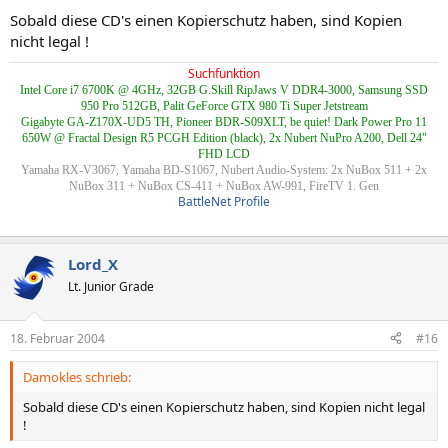
Sobald diese CD's einen Kopierschutz haben, sind Kopien
nicht legal !
Suchfunktion
Intel Core i7 6700K @ 4GHz, 32GB G.Skill RipJaws V DDR4-3000, Samsung SSD
950 Pro 512GB, Palit GeForce GTX 980 Ti Super Jetstream
Gigabyte GA-Z170X-UD5 TH, Pioneer BDR-S09XLT, be quiet! Dark Power Pro 11
650W @ Fractal Design R5 PCGH Edition (black), 2x Nubert NuPro A200, Dell 24"
FHD LCD
Yamaha RX-V3067, Yamaha BD-S1067, Nubert Audio-System: 2x NuBox 511 + 2x
NuBox 311 + NuBox CS-411 + NuBox AW-991, FireTV 1. Gen
BattleNet Profile
Lord_X
Lt. Junior Grade
18. Februar 2004
#16
Damokles schrieb:
Sobald diese CD's einen Kopierschutz haben, sind Kopien nicht legal
!