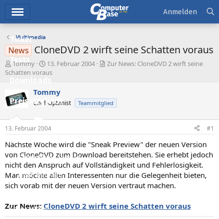
Hauptmenü
Anmelden
Multimedia
Ticker
CloneDVD 2 wirft seine Schatten voraus
News
Tests
E
E
Tommy
13. Februar 2004
Zur News: CloneDVD 2 wirft seine
r
r
Schatten voraus
Downloads
s
s
t
t
Tommy
e
e
Preisvergleich
Chef-Optimist
Teammitglied
l
l
l
l
Forum
e
t
13. Februar 2004
#1
r
a
Aktuelles
m
Nächste Woche wird die "Sneak Preview" der neuen Version
von CloneDVD zum Download bereitstehen. Sie erhebt jedoch
Empfohlene Inhalte
nicht den Anspruch auf Vollständigkeit und Fehlerlosigkeit.
Man möchte allen Interessenten nur die Gelegenheit bieten,
Neue Beiträge
sich vorab mit der neuen Version vertraut machen.
Neueste Aktivitäten
Zur News:
CloneDVD 2 wirft seine Schatten voraus
Leserartikel