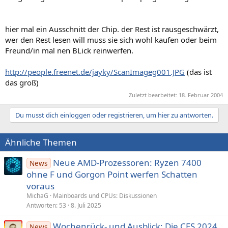
hier mal ein Ausschnitt der Chip. der Rest ist rausgeschwärzt,
wer den Rest lesen will muss sie sich wohl kaufen oder beim
Freund/in mal nen BLick reinwerfen.
http://people.freenet.de/jayky/ScanImageg001.JPG
(das ist
das groß)
Zuletzt bearbeitet:
18. Februar 2004
Du musst dich einloggen oder registrieren, um hier zu antworten.
Ähnliche Themen
Neue AMD-Prozessoren: Ryzen 7400
News
ohne F und Gorgon Point werfen Schatten
voraus
MichaG
Mainboards und CPUs: Diskussionen
Antworten
53
8. Juli 2025
Wochenrück- und Ausblick: Die CES 2024
News