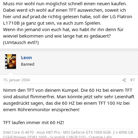
Muss mir wohl nun möglichst schnell einen neuen kaufen.
Dabei werd ich wohl auf einen TFT ausweichen, soweit ich
hier und auf prad.de richtig gelesen habe, soll der LG Flatron
L1710B ja ganz gut sein, va auch zum Spielen.
Wenn ihn jemand von euch hat, wo habt ihr ihn denn für
wieviel bekommen und wie lange hat es gedauert?
(Umtausch evtl?)
Leon
Banned
15. Januar 2004
#7
Nimm den TFT von deinem Kumpel. Die 60 Hz bei einem TFT
sind absolut flimmerfrei. Man könnte jetzt sehr sehr Leienhaft
ausgedrückt sagen, das die 60 HZ bei einem TFT 100 Hz bei
einem Röhrenmonitor enzsprechen!
TFT laufen immer mit 60 HZ!
Intel Core i5 4670 - Asus H87-Pro - MSI Geforce GTX 1060 6GB- 2 x 4096 GB
GSkill RipJaws DDR3 1600 - Scandisk 128GB SSD - Creative Labs