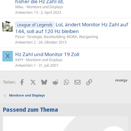
höher die Hz Zahl ist.
Mika.
Monitore und Displays
Antworten
13
2. April 2023
LoL ändert Monitor Hz Zahl auf
League of Legends
144, soll auf 120 Hz bleiben
Pizza!
Strategie, Basebuilding, MOBA, Wargaming
Antworten
2
26. Oktober 2015
Hz Zahl und Monitor 19 Zoll
X
XXYY
Monitore und Displays
Antworten
1
31. Juli 2007
Facebook
X (Twitter)
Bluesky
Reddit
WhatsApp
E-Mail
Link
Teilen:
Monitore und Displays
Passend zum Thema