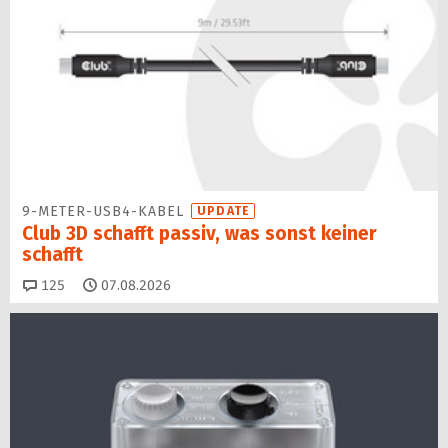
9-METER-USB4-KABEL
UPDATE
Club 3D schafft passiv, was sonst keiner
schafft
Kommentare
125
07.08.2026