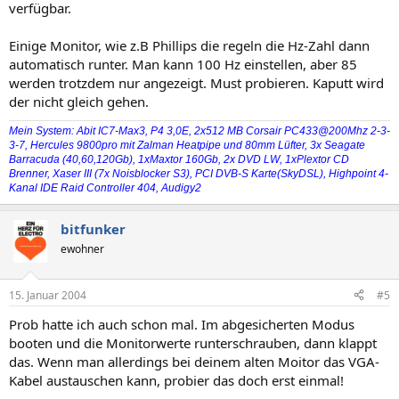
verfügbar.
Einige Monitor, wie z.B Phillips die regeln die Hz-Zahl dann
automatisch runter. Man kann 100 Hz einstellen, aber 85
werden trotzdem nur angezeigt. Must probieren. Kaputt wird
der nicht gleich gehen.
Mein System: Abit IC7-Max3, P4 3,0E, 2x512 MB Corsair PC433@200Mhz 2-3-
3-7, Hercules 9800pro mit Zalman Heatpipe und 80mm Lüfter, 3x Seagate
Barracuda (40,60,120Gb), 1xMaxtor 160Gb, 2x DVD LW, 1xPlextor CD
Brenner, Xaser III (7x Noisblocker S3), PCI DVB-S Karte(SkyDSL), Highpoint 4-
Kanal IDE Raid Controller 404, Audigy2
bitfunker
ewohner
15. Januar 2004
#5
Prob hatte ich auch schon mal. Im abgesicherten Modus
booten und die Monitorwerte runterschrauben, dann klappt
das. Wenn man allerdings bei deinem alten Moitor das VGA-
Kabel austauschen kann, probier das doch erst einmal!