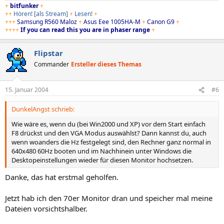
+
bitfunker
+
++
Hören!
[als Stream]
+
Lesen!
+
+++
Samsung R560 Maloz
+
Asus Eee 1005HA-M
+
Canon G9
+
++++
If you can read this you are in phaser range
+
Flipstar
Commander
Ersteller dieses Themas
15. Januar 2004
#6
DunkelAngst schrieb:
Wie wäre es, wenn du (bei Win2000 und XP) vor dem Start einfach
F8 drückst und den VGA Modus auswählst? Dann kannst du, auch
wenn woanders die Hz festgelegt sind, den Rechner ganz normal in
640x480 60Hz booten und im Nachhinein unter Windows die
Desktopeinstellungen wieder für diesen Monitor hochsetzen.
Danke, das hat erstmal geholfen.
Jetzt hab ich den 70er Monitor dran und speicher mal meine
Dateien vorsichtshalber.