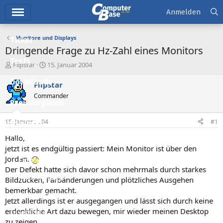
Hauptmenü
Anmelden
Monitore und Displays
Ticker
Dringende Frage zu Hz-Zahl eines Monitors
Tests
E
E
Flipstar
15. Januar 2004
r
r
Downloads
s
s
Flipstar
t
t
Commander
e
e
Preisvergleich
l
l
l
l
15. Januar 2004
#1
Forum
e
t
r
a
Hallo,
Aktuelles
m
jetzt ist es endgültig passiert: Mein Monitor ist über den
Jordan.
Empfohlene Inhalte
Der Defekt hatte sich davor schon mehrmals durch starkes
Neue Beiträge
Bildzucken, Farbänderungen und plötzliches Ausgehen
bemerkbar gemacht.
Neueste Aktivitäten
Jetzt allerdings ist er ausgegangen und lässt sich durch keine
erdenkliche Art dazu bewegen, mir wieder meinen Desktop
Leserartikel
zu zeigen.