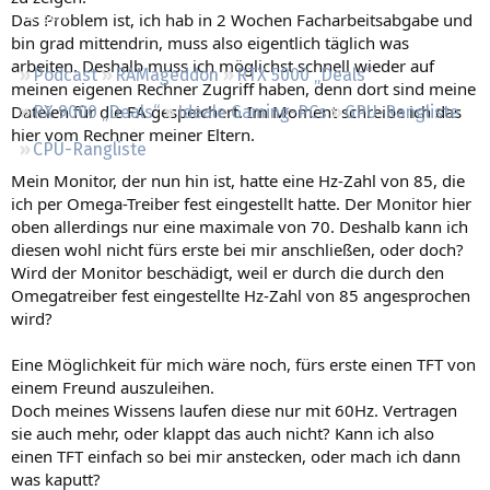
Regeln
Das Problem ist, ich hab in 2 Wochen Facharbeitsabgabe und
bin grad mittendrin, muss also eigentlich täglich was
arbeiten. Deshalb muss ich möglichst schnell wieder auf
Podcast
RAMageddon
RTX 5000 „Deals“
meinen eigenen Rechner Zugriff haben, denn dort sind meine
Dateien für die FA gespeichert. Im Moment schreibe ich das
RX 9000 „Deals“
Ideale Gaming-PCs
GPU-Rangliste
hier vom Rechner meiner Eltern.
CPU-Rangliste
Mein Monitor, der nun hin ist, hatte eine Hz-Zahl von 85, die
ich per Omega-Treiber fest eingestellt hatte. Der Monitor hier
oben allerdings nur eine maximale von 70. Deshalb kann ich
diesen wohl nicht fürs erste bei mir anschließen, oder doch?
Wird der Monitor beschädigt, weil er durch die durch den
Omegatreiber fest eingestellte Hz-Zahl von 85 angesprochen
wird?
Eine Möglichkeit für mich wäre noch, fürs erste einen TFT von
einem Freund auszuleihen.
Doch meines Wissens laufen diese nur mit 60Hz. Vertragen
sie auch mehr, oder klappt das auch nicht? Kann ich also
einen TFT einfach so bei mir anstecken, oder mach ich dann
was kaputt?