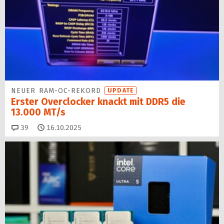
NEUER RAM-OC-REKORD
UPDATE
Erster Overclocker knackt mit DDR5 die
13.000 MT/s
Kommentare
39
16.10.2025