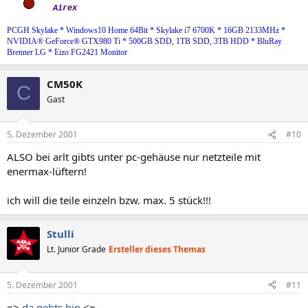
Airex
PCGH Skylake * Windows10 Home 64Bit * Skylake i7 6700K * 16GB 2133MHz *
NVIDIA® GeForce® GTX980 Ti * 500GB SDD, 1TB SDD, 3TB HDD * BluRay
Brenner LG * Eizo FG2421 Monitor
CM50K
C
Gast
5. Dezember 2001
#10
ALSO bei arlt gibts unter pc-gehäuse nur netzteile mit
enermax-lüftern!
ich will die teile einzeln bzw. max. 5 stück!!!
Stulli
Lt. Junior Grade
Ersteller dieses Themas
5. Dezember 2001
#11
=>
da gehts hin
<=