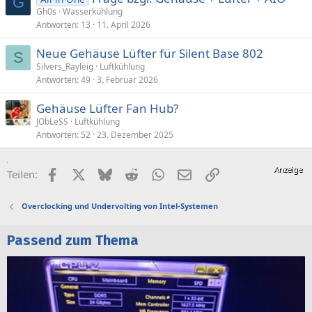
G
Gh0s
Wasserkühlung
Antworten
13
11. April 2026
Neue Gehäuse Lüfter für Silent Base 802
S
Silvers_Rayleig
Luftkühlung
Antworten
49
3. Februar 2026
Gehäuse Lüfter Fan Hub?
JObLeSS
Luftkühlung
Antworten
52
23. Dezember 2025
Facebook
X (Twitter)
Bluesky
Reddit
WhatsApp
E-Mail
Link
Teilen:
Overclocking und Undervolting von Intel-Systemen
Passend zum Thema