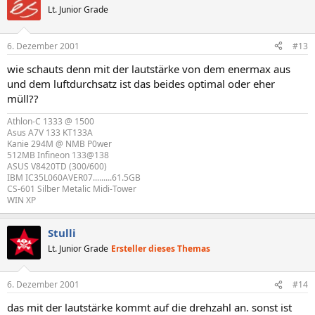
Lt. Junior Grade
6. Dezember 2001
#13
wie schauts denn mit der lautstärke von dem enermax aus
und dem luftdurchsatz ist das beides optimal oder eher
müll??
Athlon-C 1333 @ 1500
Asus A7V 133 KT133A
Kanie 294M @ NMB P0wer
512MB Infineon 133@138
ASUS V8420TD (300/600)
IBM IC35L060AVER07.........61.5GB
CS-601 Silber Metalic Midi-Tower
WIN XP
Stulli
Lt. Junior Grade
Ersteller dieses Themas
6. Dezember 2001
#14
das mit der lautstärke kommt auf die drehzahl an. sonst ist