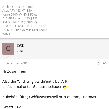
Athlon-C 1333 @ 1500
Asus A7V 133 KT133A
Kanie 294M @ NMB P0wer
512MB Infineon 133@138
ASUS V8420TD (300/600)
IBM IC35L060AVER07.........61.5GB
CS-601 Silber Metalic Midi-Tower
WIN XP
CAZ
C
Gast
5. Dezember 2001
#6
Hi Zusammen
Also die Teilchen gibts definitiv bei Arlt
einfach mal unter Gehäuse schauen
Zubehör Lüfter, Gehäuse/Netzteil 80 x 80 mm, Enermax
Greetz CAZ