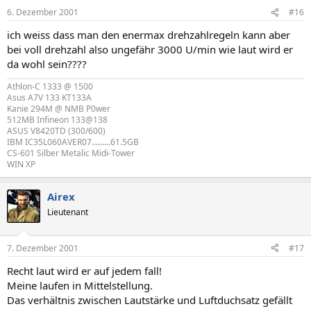
6. Dezember 2001
#16
ich weiss dass man den enermax drehzahlregeln kann aber
bei voll drehzahl also ungefähr 3000 U/min wie laut wird er
da wohl sein????
Athlon-C 1333 @ 1500
Asus A7V 133 KT133A
Kanie 294M @ NMB P0wer
512MB Infineon 133@138
ASUS V8420TD (300/600)
IBM IC35L060AVER07.........61.5GB
CS-601 Silber Metalic Midi-Tower
WIN XP
Airex
Lieutenant
7. Dezember 2001
#17
Recht laut wird er auf jedem fall!
Meine laufen in Mittelstellung.
Das verhältnis zwischen Lautstärke und Luftduchsatz gefällt