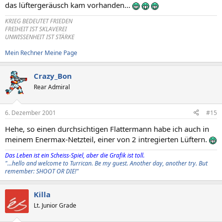
das lüftergeräusch kam vorhanden...
KRIEG BEDEUTET FRIEDEN
FREIHEIT IST SKLAVEREI
UNWISSENHEIT IST STÄRKE
Mein Rechner
Meine Page
Crazy_Bon
Rear Admiral
6. Dezember 2001
#15
Hehe, so einen durchsichtigen Flattermann habe ich auch in
meinem Enermax-Netzteil, einer von 2 intregierten Lüftern.
Das Leben ist ein Scheiss-Spiel, aber die Grafik ist toll.
"...hello and welcome to Turrican. Be my guest. Another day, another try. But
remember: SHOOT OR DIE!"
Killa
Lt. Junior Grade