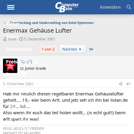
Hauptmenü
Anmelden
Overclocking und Undervolting von Intel-Systemen
Ticker
Enermax Gehäuse Lufter
Tests
E
E
Stulli
5. Dezember 2001
r
r
Letzte
Downloads
1 von 2
Nächste
s
s
t
t
e
e
Stulli
Preisvergleich
l
l
Lt. Junior Grade
l
l
Forum
e
t
r
a
5. Dezember 2001
#1
Aktuelles
m
Hab mir neulich diesen regelbaren Enermax Gehäuselüfter
Empfohlene Inhalte
geholt.... 19,- eier beim Arlt. und jetz seh ich ihn bei listan.de
für 34... lol....
Neue Beiträge
Also wenn ihr euch das teil holen wollt... (is echt gut!!) beim
Neueste Aktivitäten
arlt spart ihr was!
Leserartikel
KRIEG BEDEUTET FRIEDEN
FREIHEIT IST SKLAVEREI