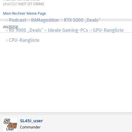
UNWISSENHEIT IST STÄRKE
Regeln
Mein Rechner
Meine Page
Podcast
RAMageddon
RTX 5000 „Deals“
RX 9000 „Deals“
Ideale Gaming-PCs
GPU-Rangliste
CPU-Rangliste
SL45i_user
Commander