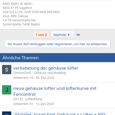
AMD 3000+ @ 4800+
X850 XT PE Sapphire
2GB G.E.I.L PC-5200 DDR-RAM 600 MHz
Asus A8N- Deluxe
1,4 TB Gesamtspeicher
Systemplatte 74GB Raptor
Letzte
1 von 2
Nächste
Du musst dich einloggen oder registrieren, um hier zu antworten.
Ähnliche Themen
verkabelung der gehäuse lüfter
SimonADHD
Gehäuse und Modding
Antworten
16
30. Mai 2026
neue gehäuse lüfter und lüfterkurve mit
J
Fancontrol
jim132
Luftkühlung
Antworten
81
13. Juni 2026
Frage bzgl. Gehäuse + Lüfter + AIO
All-in-One