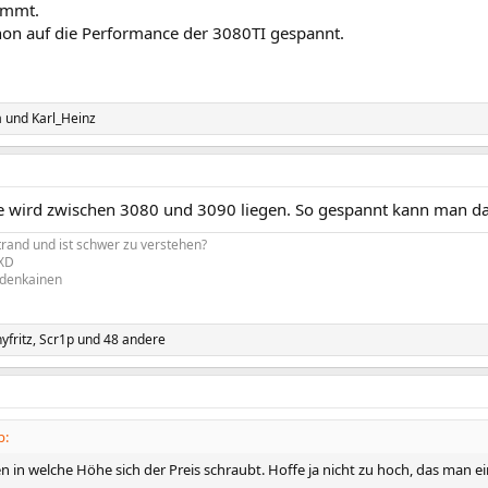
ommt.
hon auf die Performance der 3080TI gespannt.
a
und
Karl_Heinz
 wird zwischen 3080 und 3090 liegen. So gespannt kann man da j
trand und ist schwer zu verstehen?
 XD
rdenkainen
yfritz
,
Scr1p
und 48 andere
b:
 in welche Höhe sich der Preis schraubt. Hoffe ja nicht zu hoch, das man ei