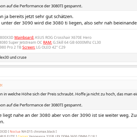
hon auf die Performance der 3080TI gespannt.
 ja bereits jetzt sehr gut schätzen.
nter der 3090 wird die 3080 ti liegen, also sehr nah beieinande
7800X3D
Mainboard:
ASUS ROG Crosshair X670E Hero
 4080 Super Jetstream OC
RAM:
G.Skill 64 GB 6000Mhz CL30
980 Pro 2 TB
Screen:
LG OLED 42" C29
lex30
und
cruse
b:
 in welche Höhe sich der Preis schraubt. Hoffe ja nicht zu hoch, das man ei
hon auf die Performance der 3080TI gespannt.
e liegt nahe an der 3080 aber von der 3090 ist sie weiter weg. Z
n.
0X3D I
Noctua
NH-D15 chromax.black I
RUS ELITE I
Corsair
Vengeance 32GB LPX DDR4-3600 DIMM CL18 I