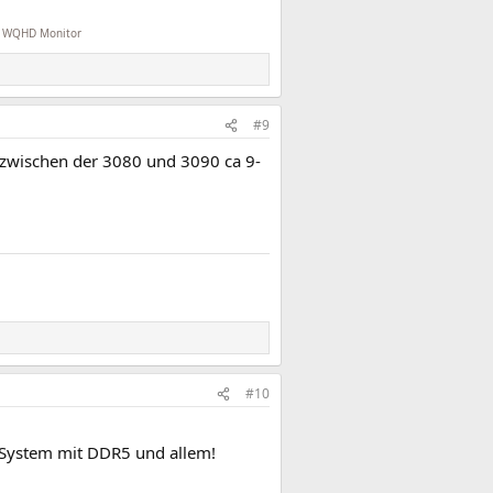
l WQHD Monitor
#9
n zwischen der 3080 und 3090 ca 9-
#10
s System mit DDR5 und allem!