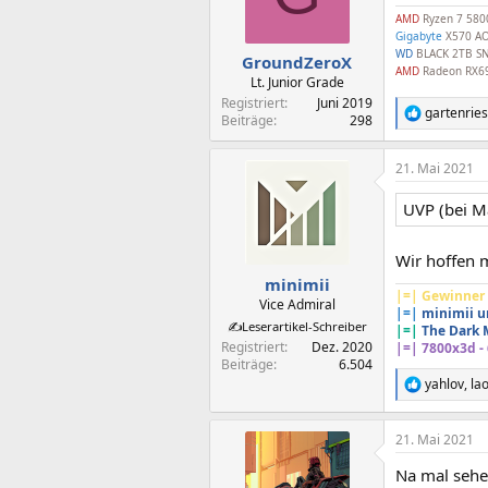
o
AMD
Ryzen 7 580
n
Gigabyte
X570 AO
e
WD
BLACK 2TB SN
n
GroundZeroX
AMD
Radeon RX6
:
Lt. Junior Grade
Registriert
Juni 2019
gartenrie
R
Beiträge
298
e
a
21. Mai 2021
k
t
i
UVP (bei Ma
o
n
Wir hoffen 
e
n
minimii
:
|=| Gewinner 
Vice Admiral
|=|
minimii u
✍️Leserartikel-Schreiber
|=|
The Dark M
Registriert
Dez. 2020
|=|
7800x3d - 
Beiträge
6.504
yahlov
,
la
R
e
a
21. Mai 2021
k
t
Na mal sehen
i