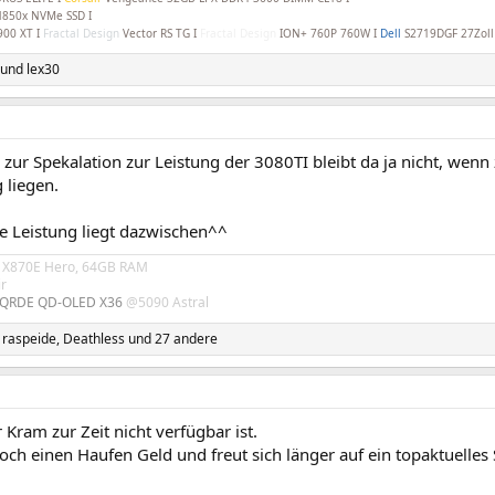
850x NVMe SSD I
900 XT I
Fractal Design
Vector RS TG I
Fractal Design
ION+ 760P 760W I
Dell
S2719DGF 27Zol
und
lex30
zur Spekalation zur Leistung der 3080TI bleibt da ja nicht, wen
 liegen.
ie Leistung liegt dazwischen^^
 X870E Hero, 64GB RAM
ir
QRDE QD-OLED X36
@5090 Astral
,
raspeide
,
Deathless
und 27 andere
 Kram zur Zeit nicht verfügbar ist.
och einen Haufen Geld und freut sich länger auf ein topaktuelle