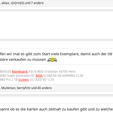
,
aklaa
,
c[A]rm[A]
und 7 andere
fen wir mal es gibt zum Start viele Exemplare, damit auch der
Niere verkaufen zu müssen
7800X3D
Mainboard:
ASUS ROG Crosshair X670E Hero
 4080 Super Jetstream OC
RAM:
G.Skill 64 GB 6000Mhz CL30
980 Pro 2 TB
Screen:
LG OLED 42" C29
,
Munkman
,
bernyfritz
und 40 andere
annt ob es die Karten auch zeitnah zu kaufen gibt und zu welchem