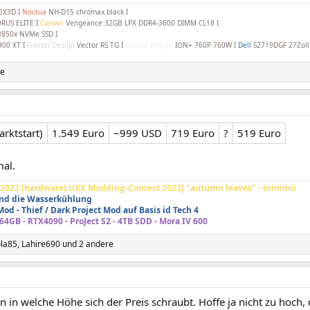
0X3D I
Noctua
NH-D15 chromax.black I
RUS ELITE I
Corsair
Vengeance 32GB LPX DDR4-3600 DIMM CL18 I
850x NVMe SSD I
900 XT I
Fractal Design
Vector RS TG I
Fractal Design
ION+ 760P 760W I
Dell
S2719DGF 27Zol
se
rktstart)
1.549 Euro
~999 USD
719 Euro
?
519 Euro
mal.
2022 [hardwareLUXX Modding-Contest 2022] "autumn leaves" - minimii
nd die Wasserkühlung
od - Thief / Dark Project Mod auf Basis id Tech 4
64GB - RTX4090 - ProJect S2 - 4TB SDD - Mora IV 600
ola85
,
Lahire690
und 2 andere
 in welche Höhe sich der Preis schraubt. Hoffe ja nicht zu hoch