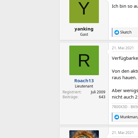
Y
Ich bin so a
yanking
Skatch
R
Gast
e
a
21. Mai 2021
k
R
t
Verfügbarkei
i
o
n
Von den akt
e
raus hauen.
n
Roach13
:
Lieutenant
Aber wenigs
Registriert
Juli 2009
nicht auch 2
Beiträge
643
7800X3D - B650
Munkman
R
e
a
21. Mai 2021
k