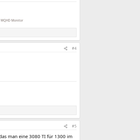
l WQHD Monitor
#4
#5
, das man eine 3080 TI für 1300 im