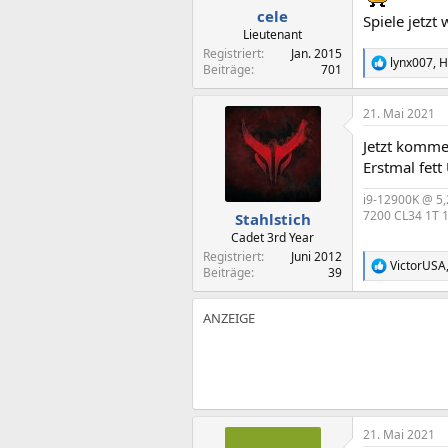
n
cele
Spiele jetzt
:
Lieutenant
Registriert
Jan. 2015
lynx007
,
H
R
Beiträge
701
e
a
21. Mai 2021
k
t
Jetzt komme
i
o
Erstmal fett
n
e
i9-12900K @ 5,
n
7200 CL34 1T 1
Stahlstich
:
Cadet 3rd Year
Registriert
Juni 2012
VictorUSA
R
Beiträge
39
e
a
k
t
i
o
n
e
n
:
21. Mai 2021