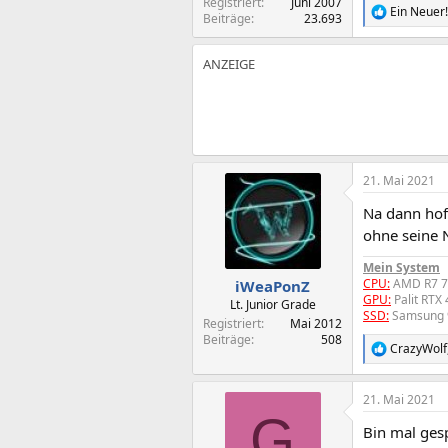
Registriert
Juni 2007
Ein Neuer!
R
Beiträge
23.693
e
a
k
t
i
o
n
e
n
:
21. Mai 2021
Na dann hof
ohne seine 
Mein System
CPU:
AMD R7 
iWeaPonZ
GPU:
Palit RTX
Lt. Junior Grade
SSD:
Samsung 
Registriert
Mai 2012
Beiträge
508
CrazyWolf
R
e
a
21. Mai 2021
k
G
t
Bin mal gesp
i