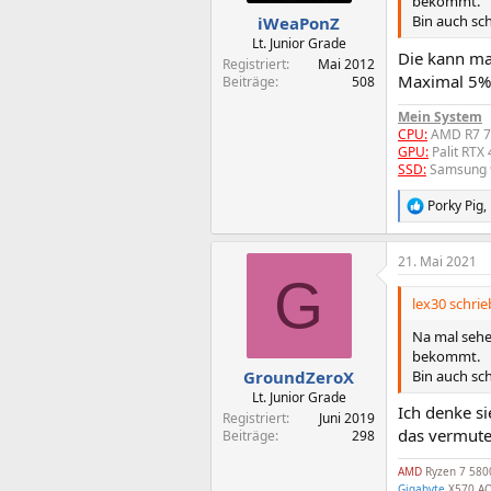
bekommt.
n
Bin auch sc
iWeaPonZ
:
Lt. Junior Grade
Die kann man
Registriert
Mai 2012
Maximal 5% u
Beiträge
508
Mein System
CPU:
AMD R7 
GPU:
Palit RTX
SSD:
Samsung 
Porky Pig
,
R
e
a
21. Mai 2021
k
G
t
i
lex30 schrie
o
n
Na mal sehen
e
bekommt.
n
Bin auch sc
GroundZeroX
:
Lt. Junior Grade
Ich denke si
Registriert
Juni 2019
das vermute
Beiträge
298
AMD
Ryzen 7 580
Gigabyte
X570 AO