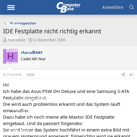
Hauptmenü
Anmelden
Massenspeicher
Ticker
IDE Festplatte nicht richtig erkannt
Tests
E
E
HansBaer
3. Dezember 2006
r
r
Downloads
s
s
HansBaer
H
t
t
Cadet 4th Year
e
e
Preisvergleich
l
l
l
l
3. Dezember 2006
#1
Forum
e
t
r
a
Hi!
Aktuelles
m
Ich habe das Asus P5W DH Deluxe und eine Samsung S-ATA
Festplatte eingebaut.
Empfohlene Inhalte
Die wird auch problemlos erkannt und das System läuft
Neue Beiträge
einwandfrei.
Dazu habe ich noch meine alte Maxtor IDE Festplatte
Neueste Aktivitäten
eingebaut. Und da passiert folgendes:
Sie wird bevor das System hochfährt in einem extra Bild mit
Leserartikel
grauem Hintergrund angezeigt, folgerichtig wird sie erkannt.