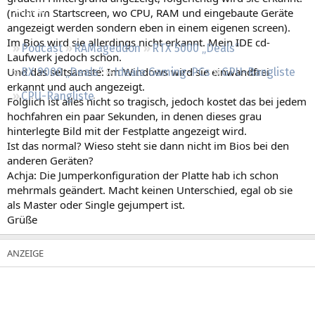
Regeln
(nicht im Startscreen, wo CPU, RAM und eingebaute Geräte
angezeigt werden sondern eben in einem eigenen screen).
Im Bios wird sie allerdings nicht erkannt. Mein IDE cd-
Podcast
RAMageddon
RTX 5000 „Deals“
Laufwerk jedoch schon.
Und das seltsamste: Im Windows wird sie einwandfrei
RX 9000 „Deals“
Ideale Gaming-PCs
GPU-Rangliste
erkannt und auch angezeigt.
CPU-Rangliste
Folglich ist alles nicht so tragisch, jedoch kostet das bei jedem
hochfahren ein paar Sekunden, in denen dieses grau
hinterlegte Bild mit der Festplatte angezeigt wird.
Ist das normal? Wieso steht sie dann nicht im Bios bei den
anderen Geräten?
Achja: Die Jumperkonfiguration der Platte hab ich schon
mehrmals geändert. Macht keinen Unterschied, egal ob sie
als Master oder Single gejumpert ist.
Grüße