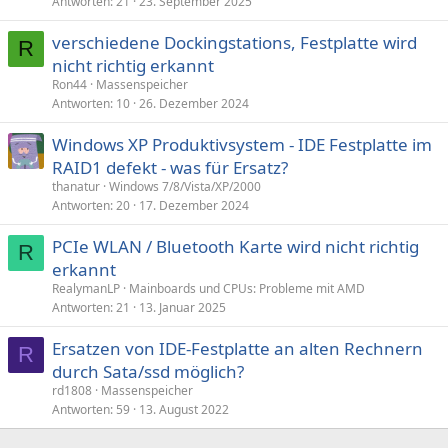
Antworten
21
23. September 2025
verschiedene Dockingstations, Festplatte wird
R
nicht richtig erkannt
Ron44
Massenspeicher
Antworten
10
26. Dezember 2024
Windows XP Produktivsystem - IDE Festplatte im
RAID1 defekt - was für Ersatz?
thanatur
Windows 7/8/Vista/XP/2000
Antworten
20
17. Dezember 2024
PCIe WLAN / Bluetooth Karte wird nicht richtig
R
erkannt
RealymanLP
Mainboards und CPUs: Probleme mit AMD
Antworten
21
13. Januar 2025
Ersatzen von IDE-Festplatte an alten Rechnern
R
durch Sata/ssd möglich?
rd1808
Massenspeicher
Antworten
59
13. August 2022