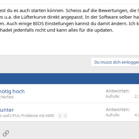
t du es auch starten können. Scheiss auf die Bewertungen, die S
es u.a. die Lüfterkurve direkt angepasst. In der Software selber h
n. Auch einige BIOS Einstellungen kannst du damit ändern. Ich ka
schadet jedenfalls nicht und kann alles für die updaten.
Du musst dich einloggen
nötig hoch
Antworten
Aufrufe
2.
cherheit
runter
Antworten
Aufrufe
4.
s und CPUs: Probleme mit AMD
2
3
sApp
E-Mail
Link