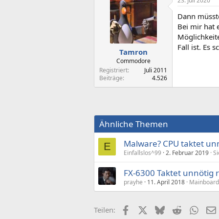
23. Juli 2020
Dann müsstes
Bei mir hat 
Möglichkeite
Fall ist. Es 
Tamron
Commodore
Registriert
Juli 2011
Beiträge
4.526
Ähnliche Themen
Malware? CPU taktet un
E
Einfallslos^99
2. Februar 2019
Si
FX-6300 Taktet unnötig 
prayhe
11. April 2018
Mainboard
Facebook
X (Twitter)
Bluesky
Reddit
What
Teilen: