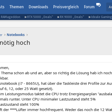
sts
Themen
Downloads
Preisvergleich
Forum
A
RAMageddon
RTX 5000 „Deals“
RX 9000 „Deals“
Ideale Gamin
er
Notebooks
nötig hoch
mmen,
 Thema schon ab und an, aber so richtig die Lösung hab ich noch
nkbar.
notebook (i7 - 8665U), hat über die Taskleiste drei Profile zur 
uf 6, 12, oder 25 Watt gesetzt).
im Leistungsmodus taktet die CPU trotz Energiesparplan "ausbalan
emals runter. Unter CPU minimaler Lastzustand steht 5%
astzustand steht 100%
ft der ***Lüfter immer hochfrequent. Weder das noch die 12 Wat