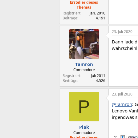
Ersteller dieses
Themas
Registriert
Jan. 2010
Beiträge
4.191
23. Juli 2020
Dann lade di
wahrscheinli
Tamron
Commodore
Registriert
Juli 2011
Beiträge
4.526
23. Juli 2020
P
@Tamron
: 
Lenovo Vant
irgendwas s
Piak
Commodore
Ersteller dieses