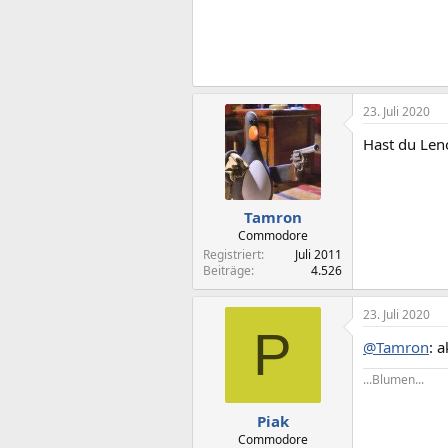
23. Juli 2020
Hast du Leno
Tamron
Commodore
Registriert
Juli 2011
Beiträge
4.526
23. Juli 2020
P
@Tamron
: a
...Blumen...
Piak
Commodore