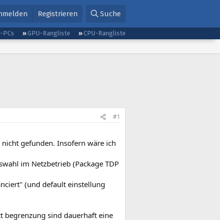
nmelden
Registrieren
Suche
g-PCs
GPU-Rangliste
CPU-Rangliste
#1
 nicht gefunden. Insofern wäre ich
Auswahl im Netzbetrieb (Package TDP
ciert" (und default einstellung
t begrenzung sind dauerhaft eine