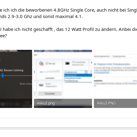
 ich ich die beworbenen 4.8GHz Single Core, auch nicht bei Singl
inds 2.9-3.0 Ghz und sonst maximal 4.1.
U habe ich nicht geschafft , das 12 Watt Profil zu ändern. Anbei d
dee?
Akku2.png
Akku3.PNG
frufe: 305
117,8 KB · Aufrufe: 286
42,4 KB · Aufrufe: 300