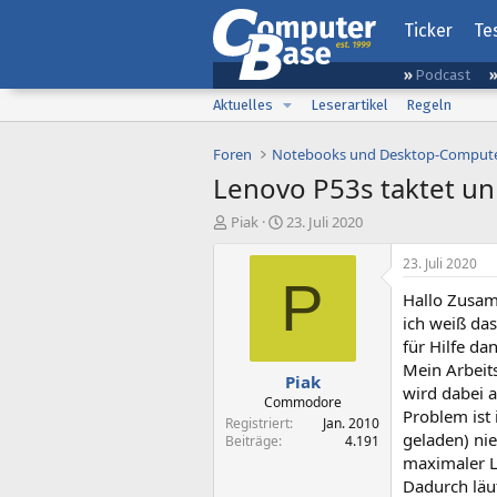
Ticker
Te
Podcast
Aktuelles
Leserartikel
Regeln
Foren
Notebooks und Desktop-Comput
Lenovo P53s taktet un
E
E
Piak
23. Juli 2020
r
r
s
s
23. Juli 2020
t
t
P
Hallo Zusa
e
e
l
l
ich weiß das
l
l
für Hilfe da
e
t
Mein Arbeits
Piak
r
a
wird dabei a
m
Commodore
Problem ist 
Registriert
Jan. 2010
geladen) ni
Beiträge
4.191
maximaler L
Dadurch läu