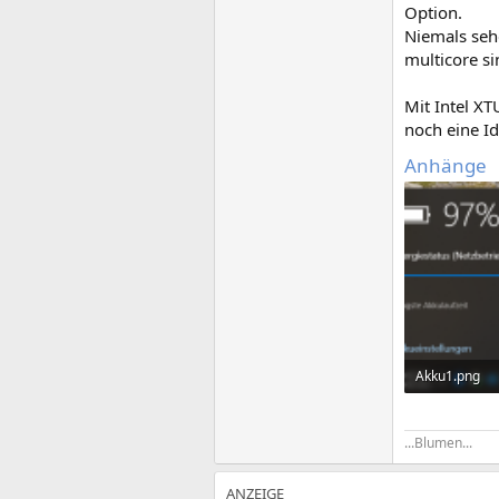
Option.
Niemals sehe
multicore s
Mit Intel XT
noch eine I
Anhänge
Akku1.png
205,1 KB · Au
...Blumen...