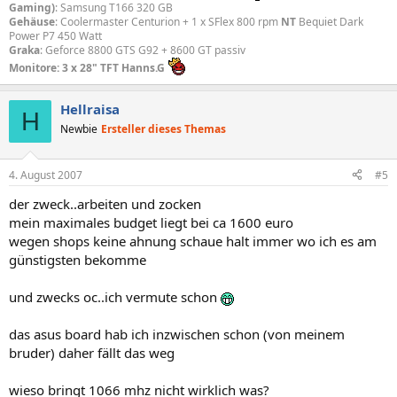
Gaming)
: Samsung T166 320 GB
Gehäuse
: Coolermaster Centurion + 1 x SFlex 800 rpm
NT
Bequiet Dark
Power P7 450 Watt
Graka
: Geforce 8800 GTS G92 + 8600 GT passiv
Monitore: 3 x 28" TFT Hanns.G
Hellraisa
H
Newbie
Ersteller dieses Themas
4. August 2007
#5
der zweck..arbeiten und zocken
mein maximales budget liegt bei ca 1600 euro
wegen shops keine ahnung schaue halt immer wo ich es am
günstigsten bekomme
und zwecks oc..ich vermute schon
das asus board hab ich inzwischen schon (von meinem
bruder) daher fällt das weg
wieso bringt 1066 mhz nicht wirklich was?