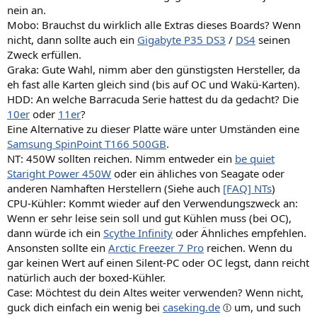
nein an.
Mobo: Brauchst du wirklich alle Extras dieses Boards? Wenn
nicht, dann sollte auch ein
Gigabyte P35 DS3
/
DS4
seinen
Zweck erfüllen.
Graka: Gute Wahl, nimm aber den günstigsten Hersteller, da
eh fast alle Karten gleich sind (bis auf OC und Wakü-Karten).
HDD: An welche Barracuda Serie hattest du da gedacht? Die
10er
oder
11er
?
Eine Alternative zu dieser Platte wäre unter Umständen eine
Samsung SpinPoint T166 500GB
.
NT: 450W sollten reichen. Nimm entweder ein
be quiet
Staright Power 450W
oder ein ähliches von Seagate oder
anderen Namhaften Herstellern (Siehe auch
[FAQ] NTs
)
CPU-Kühler: Kommt wieder auf den Verwendungszweck an:
Wenn er sehr leise sein soll und gut Kühlen muss (bei OC),
dann würde ich ein
Scythe Infinity
oder Ähnliches empfehlen.
Ansonsten sollte ein
Arctic Freezer 7 Pro
reichen. Wenn du
gar keinen Wert auf einen Silent-PC oder OC legst, dann reicht
natürlich auch der boxed-Kühler.
Case: Möchtest du dein Altes weiter verwenden? Wenn nicht,
guck dich einfach ein wenig bei
caseking.de
um, und such