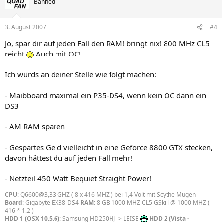
Banned
3. August 2007
#4
Jo, spar dir auf jeden Fall den RAM! bringt nix! 800 MHz CL5
reicht
Auch mit OC!
Ich würds an deiner Stelle wie folgt machen:
- Maibboard maximal ein P35-DS4, wenn kein OC dann ein
DS3
- AM RAM sparen
- Gespartes Geld vielleicht in eine Geforce 8800 GTX stecken,
davon hättest du auf jeden Fall mehr!
- Netzteil 450 Watt Bequiet Straight Power!
CPU
: Q6600@3,33 GHZ ( 8 x 416 MHZ ) bei 1,4 Volt mit Scythe Mugen
Board
: Gigabyte EX38-DS4
RAM
: 8 GB 1000 MHZ CL5 GSkill @ 1000 MHZ (
416 * 1.2 )
HDD 1 (OSX 10.5.6)
: Samsung HD250HJ -> LEISE
HDD 2 (Vista -