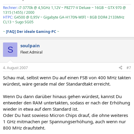
Rechner:
i7-3770k @ 4,5GHz 1,12V ~ P8Z77-V Deluxe ~ 16GB ~ GTX 970 @
1315 (1455) / 2000
HTPC:
G4500 @ 0,95V ~ Gigabyte GA-H170N-WIFI ~ 8GB DDR4 2133MHz
CL13 ~ Sugo SG05
~
[FAQ] Der ideale Gaming-PC
~
soulpain
S
Fleet Admiral
4. August 2007
#7
Schau mal, selbst wenn Du auf einen FSB von 400 MHz takten
würdest, wäre gerade mal der Standardtakt erreicht.
Wenn Du dann darüber hinaus gehen würdest, kannst Du
entweder den RAM untertakten, sodass er nach der Erhöhung
wieder in etwa auf dem Standard ist.
Oder Du hast sowieso Micron Chips drauf, die ohne weiteres
1 GHz mitmachen per Spannungserhöhung, auch wenn nur
800 MHz draufsteht.