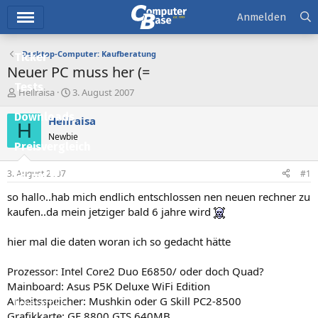
Hauptmenü
Anmelden
Desktop-Computer: Kaufberatung
Ticker
Neuer PC muss her (=
Tests
E
E
Hellraisa
3. August 2007
r
r
Downloads
s
s
Hellraisa
H
t
t
Newbie
e
e
Preisvergleich
l
l
l
l
3. August 2007
#1
Forum
e
t
r
a
so hallo..hab mich endlich entschlossen nen neuen rechner zu
Aktuelles
m
kaufen..da mein jetziger bald 6 jahre wird
Empfohlene Inhalte
hier mal die daten woran ich so gedacht hätte
Neue Beiträge
Prozessor: Intel Core2 Duo E6850/ oder doch Quad?
Neueste Aktivitäten
Mainboard: Asus P5K Deluxe WiFi Edition
Arbeitsspeicher: Mushkin oder G Skill PC2-8500
Leserartikel
Grafikkarte: GF 8800 GTS 640MB