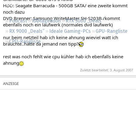
Regeln
HDD: Seagate Barracuda - 500GB SATA/ eine zweite kommt
noch dazu
DVD Brenner: Samsung WriteMaster SH-S203B /kommt
Podcast
RAMageddon
RTX 5000 „Deals“
ebenfalls noch ein laufwerk (normales dvd laufwerk)
RX 9000 „Deals“
Ideale Gaming-PCs
GPU-Rangliste
nur beim netzteil hab ich keine ahnung wieviel watt ich
CPU-Rangliste
bräuchte..hätte da jemand nen tipp?
rest was noch fehlt wie cpu kühler hab ich ebenfalls keine
ahnung
Zuletzt bearbeitet:
3. August 2007