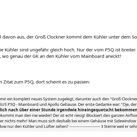
l davon aus, der Groß Clockner kommt dem Kühler unter dem Soc
ie Kühler sind ungefähr gleich hoch. Nur der vom P5Q ist breite
, wo genau der GK an den Kühler vom Mainboard aneckt?
n Zitat zum P5Q, dort scheint es zu passen:
e mir ein komplett neues System zugelegt, darunter auch den "Groß Clockner
SUS P5Q - Mainboard und Apollo Gehäuse. Der erste Gedanke war: "Oje, der p
lich nach über einer Stunde irgendwie hineingequetscht bekomme
ekommt man den nie wieder! Der ist echt riesig! Blockiert den ganzen Airflo
er nichts mehr! Man muss sich deshalb bei einem Gehäuse mit Sidewindow ei
 nur den Kühler und Lüfter sehen? ------------------------- 3 Sterne weil er seh