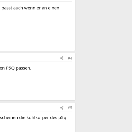
nd passt auch wenn er an einen
#4
len P5Q passen.
#5
rscheinen die kühlkörper des p5q