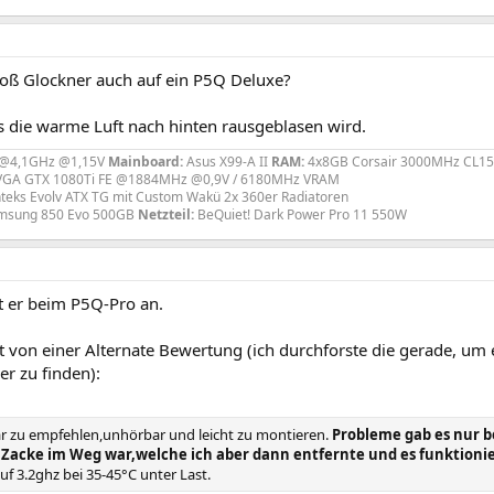
roß Glockner auch auf ein P5Q Deluxe?
s die warme Luft nach hinten rausgeblasen wird.
 @4,1GHz @1,15V
Mainboard:
Asus X99-A II
RAM:
4x8GB Corsair 3000MHz CL15
GA GTX 1080Ti FE @1884MHz @0,9V / 6180MHz VRAM
teks Evolv ATX TG mit Custom Wakü 2x 360er Radiatoren
sung 850 Evo 500GB
Netzteil:
BeQuiet! Dark Power Pro 11 550W
t er beim P5Q-Pro an.
at von einer Alternate Bewertung (ich durchforste die gerade, um
r zu finden):
klar zu empfehlen,unhörbar und leicht zu montieren.
Probleme gab es nur b
e Zacke im Weg war,welche ich aber dann entfernte und es funktioni
uf 3.2ghz bei 35-45°C unter Last.