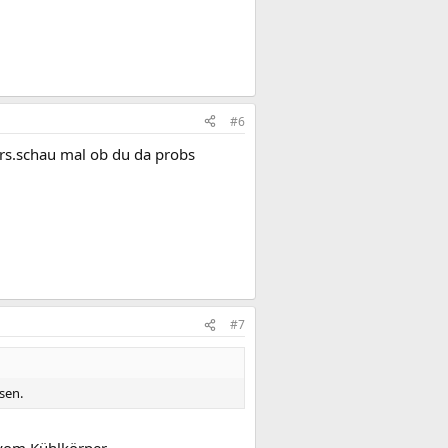
#6
rs.schau mal ob du da probs
#7
sen.
 vom Kühlkörper.