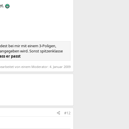
et.
dest bei mir mit einem 3-Poligen,
s angegeben wird. Sonst spitzenklasse
ss er passt
 bearbeitet von einem Moderator:
4. Januar 2009
#12