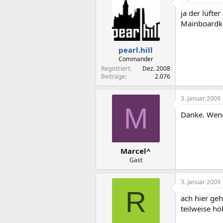
ja der lüfte
Mainboardkü
pearl.hill
Commander
Registriert
Dez. 2008
Beiträge
2.076
3. Januar 2009
M
Danke. Wenn
Marcel^
Gast
3. Januar 2009
R
ach hier ge
teilweise höh