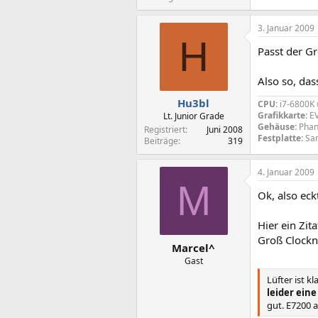
3. Januar 2009
H
Passt der G
Also so, das
Hu3bl
CPU:
i7-6800K
Grafikkarte:
EV
Lt. Junior Grade
Gehäuse:
Phan
Registriert
Juni 2008
Festplatte:
Sam
Beiträge
319
4. Januar 2009
M
Ok, also eck
Hier ein Zit
Groß Clockne
Marcel^
Gast
Lüfter ist 
leider ein
gut. E7200 a