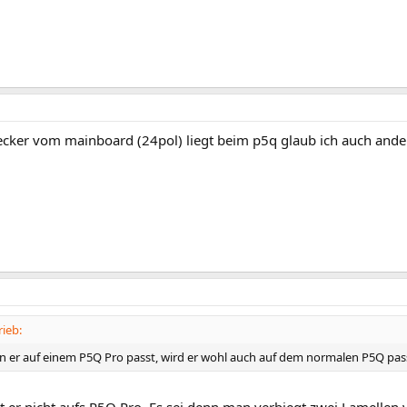
ecker vom mainboard (24pol) liegt beim p5q glaub ich auch ande
ieb:
 er auf einem P5Q Pro passt, wird er wohl auch auf dem normalen P5Q pas
t er nicht aufs P5Q Pro. Es sei denn man verbiegt zwei Lamellen