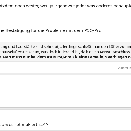
otzdem noch weiter, weil ja irgendwie jeder was anderes behaupt
ine Bestätigung für die Probleme mit dem P5Q-Pro:
tung und Lautstärke sind sehr gut, allerdings schließt man den Lüfter zumin
häuselüfterstecker an, was doch iritierend ist, da hier ein 4xPwn-Anschlus
s.
Man muss nur bei dem Asus P5Q-Pro 2 kleine Lamellejn verbiegen da
Zuletzt
da wos rot makiert ist^^)