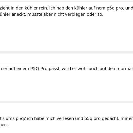
r zieht in den kühler rein. ich hab den kühler auf nem p5q pro, u
hler aneckt, musste aber nicht verbiegen oder so.
 er auf einem P5Q Pro passt, wird er wohl auch auf dem norma
ht's ums p5q? ich habe mich verlesen und p5q pro gedacht. mir e
er...