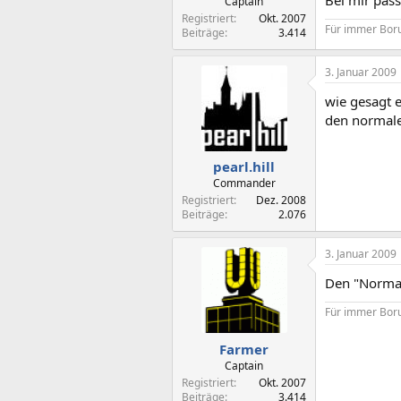
Captain
Registriert
Okt. 2007
Für immer Boru
Beiträge
3.414
3. Januar 2009
wie gesagt e
den normal
pearl.hill
Commander
Registriert
Dez. 2008
Beiträge
2.076
3. Januar 2009
Den "Norma
Für immer Boru
Farmer
Captain
Registriert
Okt. 2007
Beiträge
3.414