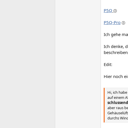
P5Q
P5Q-Pro
Ich gehe ma
Ich denke, d
beschreiben
Edit:
Hier noch ei
Hi, ich hab
auf einem A
schlussend
aber raus b
Gehäuselüft
durchs Window