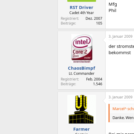
Mfg
RST Driver
Phil
Cadet 4th Year
Registriert
Dez. 2007
Beiträge
105
3. Januar 2009
der stromst
bekommst
ChaosBimpf
Lt. Commander
Registriert
Feb. 2004
Beiträge
1.546
3. Januar 2009
Marcel^ schr
Danke. Wenn
Farmer
Bei mir pass