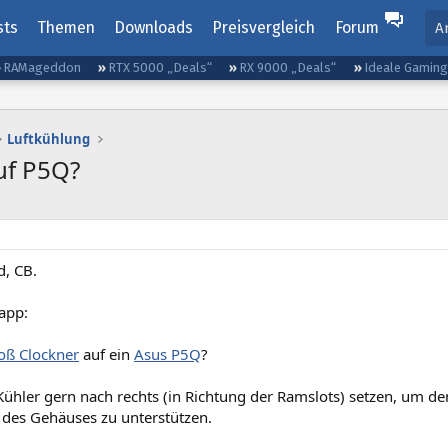
sts
Themen
Downloads
Preisvergleich
Forum
A
RAMageddon
RTX 5000 „Deals“
RX 9000 „Deals“
Ideale Gamin
Luftkühlung
uf P5Q?
, CB.
app:
oß Clockner
auf ein
Asus P5Q
?
ühler gern nach rechts (in Richtung der Ramslots) setzen, um de
 des Gehäuses zu unterstützen.