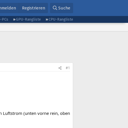
nmelden
Registrieren
Suche
g-PCs
GPU-Rangliste
CPU-Rangliste
#1
n Luftstrom (unten vorne rein, oben