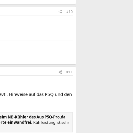
#10
#11
 evtl. Hinweise auf das P5Q und den
eim NB-Kühler des Aus P5Q-Pro,da
erte einwandfrei.
Kühlleistung ist sehr