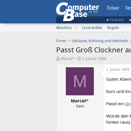
Ticker
Te
Podcast
Aktuelles
Leserartikel
Regeln
Foren
Gehäuse, Kühlung und Netzteile
Passt Groß Clockner a
E
E
Marcel^
2. Januar 2009
r
r
s
s
2. Januar 2009
t
t
M
Guten Abend
e
e
l
l
l
l
Kurz und kn
e
t
Marcel^
r
a
Passt ein
Gr
m
Gast
Würde den K
hinten raus)