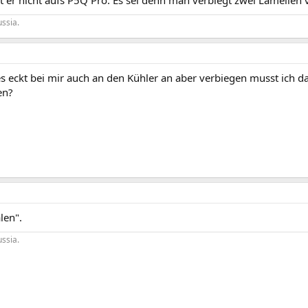
ssia.
s eckt bei mir auch an den Kühler an aber verbiegen musst ich da
en?
len".
ssia.