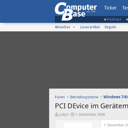
Ticker
Te
Podcast
Aktuelles
Leserartikel
Regeln
Foren
Betriebssysteme
Windows 7/8/
PCI DEvice im Geräte
E
E
p3p3
1. Dezember 2006
r
r
s
s
1. Dezember 2