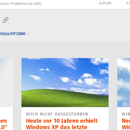
Aufrufe
3.
karten: Probleme mit AMD
sApp
E-Mail
Link
Vista/XP/2000
NOCH NICHT AUSGESTORBEN
WI
ien
Heute vor 10 Jahren erhielt
Ne
.0“
Windows XP das letzte
Wi