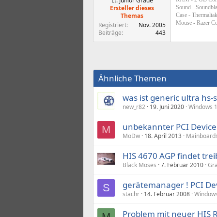
Lt. Junior Grade
Ersteller dieses
Sound - Soundbl
Themas
Case - Thermaltak
Mouse - Razer C
Registriert
Nov. 2005
Beiträge
443
Ähnliche Themen
was ist generic ultra h
new_r82
19. Juni 2020
Windows 
unbekannter PCI Device.
M
MoDw
18. April 2013
Mainboards
HIS 4670 AGP findet trei
Black Moses
7. Februar 2010
Gra
gerätemanager ! PCI De
S
stachr
14. Februar 2008
Windows
Problem mit neuer HIS 
M