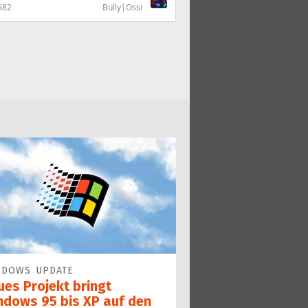
582
Bully|Ossi
NDOWS UPDATE
ues Projekt bringt
ndows 95 bis XP auf den