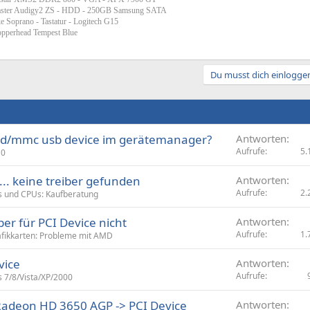
aster Audigy2 ZS - HDD - 250GB Samsung SATA
e Soprano - Tastatur - Logitech G15
opperhead Tempest Blue
Du musst dich einloggen
s-sd/mmc usb device im gerätemanager?
Antworten
Aufrufe
5.
10
.. keine treiber gefunden
Antworten
Aufrufe
2.
 und CPUs: Kaufberatung
ber für PCI Device nicht
Antworten
Aufrufe
1.
fikkarten: Probleme mit AMD
vice
Antworten
Aufrufe
 7/8/Vista/XP/2000
Radeon HD 3650 AGP -> PCI Device
Antworten