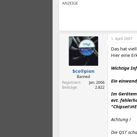
1. April 2007
Das hat viel
Hier eine E
Wichtige Inf
$co®pion
Banned
Ein einwand
Registriert
Jan. 2006
Beiträge
2.822
Im Gerätem
evt. fehlerh
"Chipset\HEC
Achtung !
Die QST scha