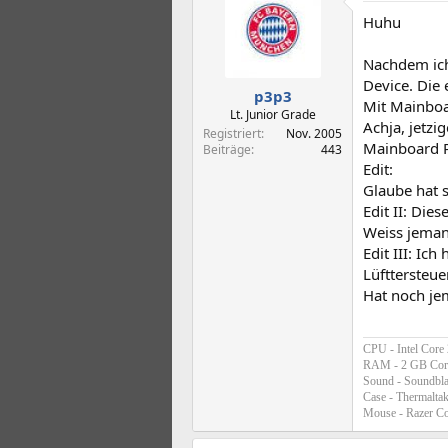
t
t
Huhu
e
e
l
l
l
l
Nachdem ich
e
t
Device. Die 
p3p3
r
a
Mit Mainboa
m
Lt. Junior Grade
Achja, jetzi
Registriert
Nov. 2005
Mainboard 
Beiträge
443
Edit:
Glaube hat s
Edit II: Dies
Weiss jemand
Edit III: I
Lüfttersteue
Hat noch je
CPU - Intel Core
RAM - 2 GB Cor
Sound - Soundbl
Case - Thermaltak
Mouse - Razer C