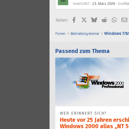
molch.007
23. März 2009
Grafik
Facebook
X (Twitter)
Bluesky
Reddit
What
Teilen:
Foren
Betriebssysteme
Windows 7/8/
Passend zum Thema
WER ERINNERT SICH?
Heute vor 25 Jahren ersch
Windows 2000 alias „NT 5