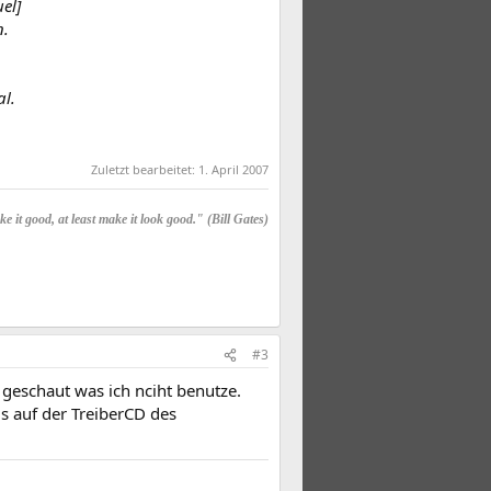
el]
n.
l.
Zuletzt bearbeitet:
1. April 2007
e it good, at least make it look good." (Bill Gates)
#3
geschaut was ich nciht benutze.
s auf der TreiberCD des