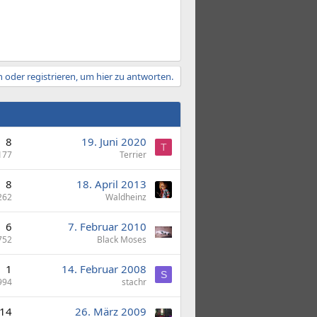
 oder registrieren, um hier zu antworten.
8
19. Juni 2020
T
177
Terrier
8
18. April 2013
262
Waldheinz
6
7. Februar 2010
752
Black Moses
1
14. Februar 2008
S
994
stachr
14
26. März 2009