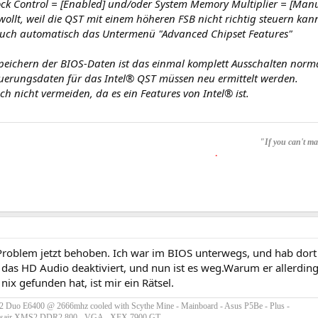
ck Control = [Enabled] und/oder System Memory Multiplier = [Manu
ewollt, weil die QST mit einem höheren FSB nicht richtig steuern kan
auch automatisch das Untermenü "Advanced Chipset Features"
eichern der BIOS-Daten ist das einmal komplett Ausschalten norma
euerungsdaten für das Intel® QST müssen neu ermittelt werden.
ich nicht vermeiden, da es ein Features von Intel® ist.
"If you can't mak
.
Problem jetzt behoben. Ich war im BIOS unterwegs, und hab dort 
das HD Audio deaktiviert, und nun ist es weg.Warum er allerding
ix gefunden hat, ist mir ein Rätsel.
 2 Duo E6400 @ 2666mhz cooled with Scythe Mine - Mainboard - Asus P5Be - Plus -
sair XMS2 DDR2 800 - VGA - XFX 7900 GT