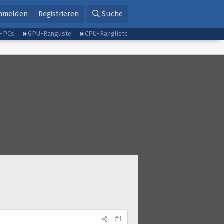
nmelden
Registrieren
Suche
g-PCs
GPU-Rangliste
CPU-Rangliste
#1