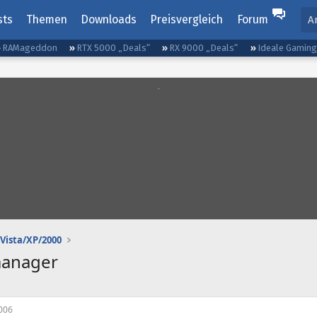
sts
Themen
Downloads
Preisvergleich
Forum
A
RAMageddon
RTX 5000 „Deals“
RX 9000 „Deals“
Ideale Gamin
Vista/XP/2000
manager
006