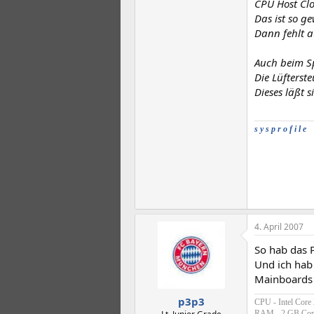
CPU Host Clo
Das ist so g
Dann fehlt 
Auch beim Sp
Die Lüfterst
Dieses läßt s
s y s p r o f i l e
4. April 2007
So hab das 
Und ich hab 
Mainboards n
p3p3
CPU - Intel Core
RAM - 2 GB Cor