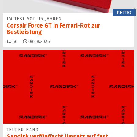
RETRO
IM TEST VOR 15 JAHREN
Corsair Force GT in Ferrari-Rot zur
Bestleistung
Kommentare
56
08.08.2026
TEURER NAND
Sandisk verfünffacht Umsatz auf fast