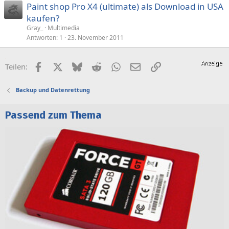
Paint shop Pro X4 (ultimate) als Download in USA
kaufen?
Gray_
Multimedia
Antworten
1
23. November 2011
Facebook
X (Twitter)
Bluesky
Reddit
WhatsApp
E-Mail
Link
Teilen:
Backup und Datenrettung
Passend zum Thema