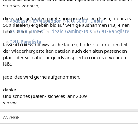
Regeln
stunden vor sich;
die wiedergefunden paint-shop-pro-dateien (*.psp, mehr als
Podcast
RAMageddon
RTX 5000 „Deals“
500 dateien) ergeben bis auf wenige ausnahmen (13) einen
fehler beim öffnen
RX 9000 „Deals“
Ideale Gaming-PCs
GPU-Rangliste
CPU-Rangliste
lasse ich die windows-suche laufen, findet sie für einen teil
der wiederhergestellten dateien auch den alten passenden
pfad - der sich aber nirgends ansprechen oder verwenden
läßt.
jede idee wird gerne aufgenommen.
danke
und schönes (daten-)sicheres jahr 2009
sinzov