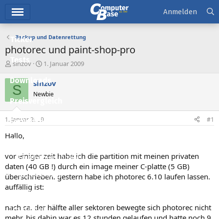
Hauptmenü
Anmelden
Backup und Datenrettung
Ticker
photorec und paint-shop-pro
Tests
E
E
sinzov
1. Januar 2009
r
r
Downloads
s
s
sinzov
S
t
t
Newbie
e
e
Preisvergleich
l
l
l
l
1. Januar 2009
#1
Forum
e
t
r
a
Hallo,
Aktuelles
m
vor einiger zeit habe ich die partition mit meinen privaten
Empfohlene Inhalte
daten (40 GB !) durch ein image meiner C-platte (5 GB)
Neue Beiträge
überschrieben. gestern habe ich photorec 6.10 laufen lassen.
auffällig ist:
Neueste Aktivitäten
nach ca. der hälfte aller sektoren bewegte sich photorec nicht
Leserartikel
mehr, bis dahin war es 12 stunden gelaufen und hatte noch 9