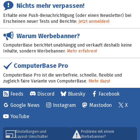
Nichts mehr verpassen!
Erhalte eine Push-Benachrichtigung (oder einen Newsletter) bei
Erscheinen neuer Tests und Berichte:
Jetzt anmelden!
Warum Werbebanner?
ComputerBase berichtet unabhängig und verkauft deshalb keine
Inhalte, sondern Werbebanner.
Mehr erfahren!
ComputerBase Pro
ComputerBase Pro ist die werbefreie, schnelle, flexible und
zugleich faire Variante von ComputerBase.
Mehr dazu!
Feeds
Discord
Bluesky
Facebook
Google News
Instagram
Mastodon
X
YouTube
Einstellungen und
Probleme mit einem
Layout-Umschalter
Werbebanner?