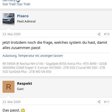
Germany
Star Trek? Star Trek!
Pisaro
Fleet Admiral
23. Mai 2009
#10
jetzt trotzdem noch die frage, welches system du hast, damit
alles zusammen passt
Aulastung, Temperatur etc anzeigen lassen
R9 5900X @ Noctua NH-U14S
-
Gigabyte B550 Aorus Pro
-
RTX 4090
-
32GB
3600Mhz GSkill Sniper X
-
Corsair HX1000i
-
2TB SSD Crucial MX 500
-
2TB
SSD SanDisk Plus - 2TB WD SN 850
Respekt
R
Gast
23. Mai 2009
#11
Das passt.