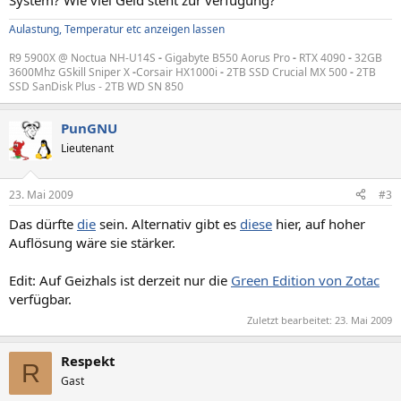
System? Wie viel Geld steht zur verfügung?
Aulastung, Temperatur etc anzeigen lassen
R9 5900X @ Noctua NH-U14S
-
Gigabyte B550 Aorus Pro
-
RTX 4090
-
32GB
3600Mhz GSkill Sniper X
-
Corsair HX1000i
-
2TB SSD Crucial MX 500
-
2TB
SSD SanDisk Plus - 2TB WD SN 850
PunGNU
Lieutenant
23. Mai 2009
#3
Das dürfte
die
sein. Alternativ gibt es
diese
hier, auf hoher
Auflösung wäre sie stärker.
Edit: Auf Geizhals ist derzeit nur die
Green Edition von Zotac
verfügbar.
Zuletzt bearbeitet:
23. Mai 2009
Respekt
R
Gast