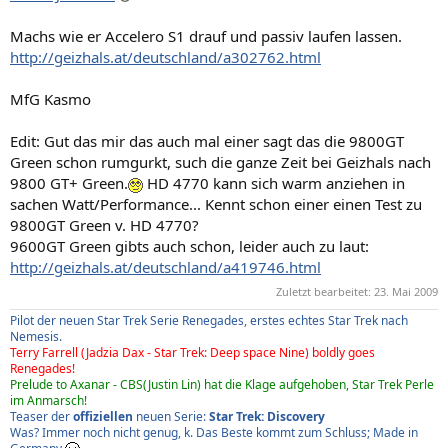
Machs wie er Accelero S1 drauf und passiv laufen lassen.
http://geizhals.at/deutschland/a302762.html
MfG Kasmo
Edit: Gut das mir das auch mal einer sagt das die 9800GT
Green schon rumgurkt, such die ganze Zeit bei Geizhals nach
9800 GT+ Green.
HD 4770 kann sich warm anziehen in
sachen Watt/Performance... Kennt schon einer einen Test zu
9800GT Green v. HD 4770?
9600GT Green gibts auch schon, leider auch zu laut:
http://geizhals.at/deutschland/a419746.html
Zuletzt bearbeitet:
23. Mai 2009
Pilot der neuen Star Trek Serie Renegades, erstes echtes Star Trek nach
Nemesis.
Terry Farrell (Jadzia Dax - Star Trek: Deep space Nine) boldly goes
Renegades!
Prelude to Axanar - CBS(Justin Lin) hat die Klage aufgehoben, Star Trek Perle
im Anmarsch!
Teaser der
offiziellen
neuen Serie:
Star Trek: Discovery
Was? Immer noch nicht genug, k. Das Beste kommt zum Schluss; Made in