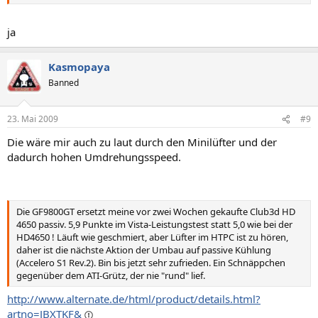
http://geizhals.at/deutschland/a417687.html
Edit#2:
ja
Achja, die Karte muss in einem PCIe x16 (1.1a) Slot laufen!
Sind die von 2.0 abwärtskompatibel?
Kasmopaya
Banned
23. Mai 2009
#9
Die wäre mir auch zu laut durch den Minilüfter und der
dadurch hohen Umdrehungsspeed.
Die GF9800GT ersetzt meine vor zwei Wochen gekaufte Club3d HD
4650 passiv. 5,9 Punkte im Vista-Leistungstest statt 5,0 wie bei der
HD4650 ! Läuft wie geschmiert, aber Lüfter im HTPC ist zu hören,
daher ist die nächste Aktion der Umbau auf passive Kühlung
(Accelero S1 Rev.2). Bin bis jetzt sehr zufrieden. Ein Schnäppchen
gegenüber dem ATI-Grütz, der nie "rund" lief.
http://www.alternate.de/html/product/details.html?
artno=JBXTKF&