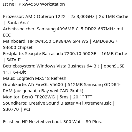
Ist ne HP xw4550 Workstation
Prozessor: AMD Opteron 1222 | 2x 3,00GHz | 2x 1MB Cache
| 'Santa Ana'
Arbeitsspeicher: Samsung 4096MB CL5 DDR2-667MHz mit
ECC
Mainboard: HP xw4550 GK884AV SP4 WS | AMD690G +
SB600 Chipset
Festplatte: Seagate Barracuda 7200.10 500GB | 16MB Cache
| SATA II
Betriebssystem: Windows Vista Business 64-Bit | openSUSE
11.1 64-Bit
Maus: Logitech MX518 Refresh
Grafikkarte: ATi FireGL V5600 | 512MB Samsung GDDR4-
RAM (ausgebaut, eBay weil CAD Grafik)
Monitor: BenQ FP202WG | 5ms | 20,1" TFT
Soundkarte: Creative Sound Blaster X-Fi XtremeMusic |
SB0770 | PCI
Es ist ein HP Netzteil verbaut. 300 Watt - 80 Plus.