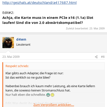
http://geizhals.at/deutschland/a417687.html
Edit#2:
Achja, die Karte muss in einem PCIe x16 (1.1a) Slot
laufen! Sind die von 2.0 abwärtskompatibel?
Zuletzt bearbeitet:
23. Mai 2009
d4wn
Lieutenant
23. Mai 2009
#8
Respekt schrieb:
Klar gibts auch Adapter, die Frage ist nur:
Ist das wirklich so ne gute Idee?
Nebenbei brauch ich kaum mehr Leistung, als eine Karte liefern
kann, die sowieso keinen Stromanschluss hat.
Nur halt eben die schnellste.
Edit: Was denkt ihr wie laut die genannte ist?
Zum Vergrößern anklicken....