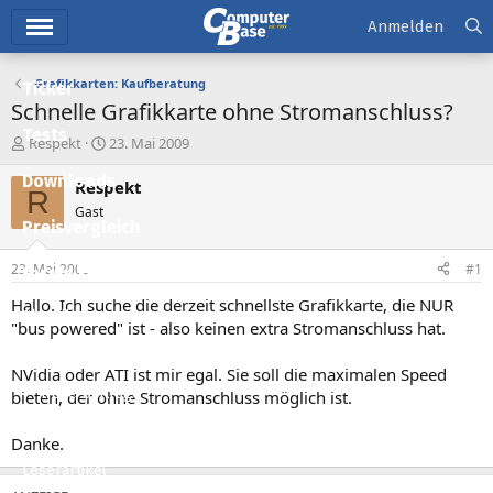
Hauptmenü
Anmelden
Grafikkarten: Kaufberatung
Ticker
Schnelle Grafikkarte ohne Stromanschluss?
Tests
E
E
Respekt
23. Mai 2009
r
r
Downloads
s
s
Respekt
R
t
t
Gast
e
e
Preisvergleich
l
l
l
l
23. Mai 2009
#1
Forum
e
t
r
a
Hallo. Ich suche die derzeit schnellste Grafikkarte, die NUR
Aktuelles
m
"bus powered" ist - also keinen extra Stromanschluss hat.
Empfohlene Inhalte
NVidia oder ATI ist mir egal. Sie soll die maximalen Speed
Neue Beiträge
bieten, der ohne Stromanschluss möglich ist.
Neueste Aktivitäten
Danke.
Leserartikel