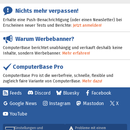
Nichts mehr verpassen!
Erhalte eine Push-Benachrichtigung (oder einen Newsletter) bei
Erscheinen neuer Tests und Berichte:
Jetzt anmelden!
Warum Werbebanner?
ComputerBase berichtet unabhängig und verkauft deshalb keine
Inhalte, sondern Werbebanner.
Mehr erfahren!
ComputerBase Pro
ComputerBase Pro ist die werbefreie, schnelle, flexible und
zugleich faire Variante von ComputerBase.
Mehr dazu!
Feeds
Discord
Bluesky
Facebook
Google News
Instagram
Mastodon
X
YouTube
Einstellungen und
Probleme mit einem