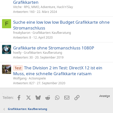
Grafikkarten
Vitche
RPG, MMO, Adventure, Hack'n'Slay
Antworten
160
22. März 2024
Suche eine low low low Budget Grafikkarte ohne
F
Stromanschluss
freakybaron
Grafikkarten: Kaufberatung
Antworten
8
12. April 2020
Grafikkarte ohne Stromanschluss 1080P
hoelly
Grafikkarten: Kaufberatung
Antworten
30
20. September 2019
The Division 2 im Test: DirectX 12 ist ein
Test
Muss, eine schnelle Grafikkarte ratsam
Wolfgang
Actionspiele
Antworten
827
27. September 2020
Facebook
X (Twitter)
Bluesky
Reddit
WhatsApp
E-Mail
Link
Teilen:
Grafikkarten: Kaufberatung