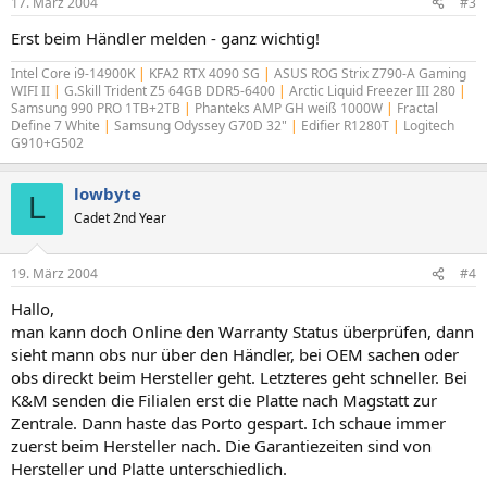
17. März 2004
#3
Erst beim Händler melden - ganz wichtig!
Intel Core i9-14900K
|
KFA2 RTX 4090 SG
|
ASUS ROG Strix Z790-A Gaming
WIFI II
|
G.Skill Trident Z5 64GB DDR5-6400
|
Arctic Liquid Freezer III 280
|
Samsung 990 PRO 1TB+2TB
|
Phanteks AMP GH weiß 1000W
|
Fractal
Define 7 White
|
Samsung Odyssey G70D 32"
|
Edifier R1280T
|
Logitech
G910+G502
lowbyte
L
Cadet 2nd Year
19. März 2004
#4
Hallo,
man kann doch Online den Warranty Status überprüfen, dann
sieht mann obs nur über den Händler, bei OEM sachen oder
obs direckt beim Hersteller geht. Letzteres geht schneller. Bei
K&M senden die Filialen erst die Platte nach Magstatt zur
Zentrale. Dann haste das Porto gespart. Ich schaue immer
zuerst beim Hersteller nach. Die Garantiezeiten sind von
Hersteller und Platte unterschiedlich.