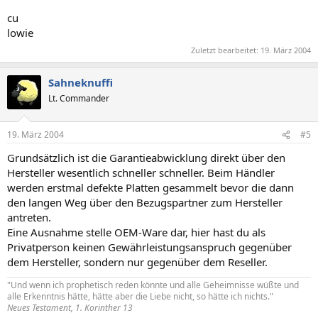
cu
lowie
Zuletzt bearbeitet:
19. März 2004
Sahneknuffi
Lt. Commander
19. März 2004
#5
Grundsätzlich ist die Garantieabwicklung direkt über den
Hersteller wesentlich schneller schneller. Beim Händler
werden erstmal defekte Platten gesammelt bevor die dann
den langen Weg über den Bezugspartner zum Hersteller
antreten.
Eine Ausnahme stelle OEM-Ware dar, hier hast du als
Privatperson keinen Gewährleistungsanspruch gegenüber
dem Hersteller, sondern nur gegenüber dem Reseller.
"Und wenn ich prophetisch reden könnte und alle Geheimnisse wüßte und
alle Erkenntnis hätte, hätte aber die Liebe nicht, so hätte ich nichts."
Neues Testament, 1. Korinther 13