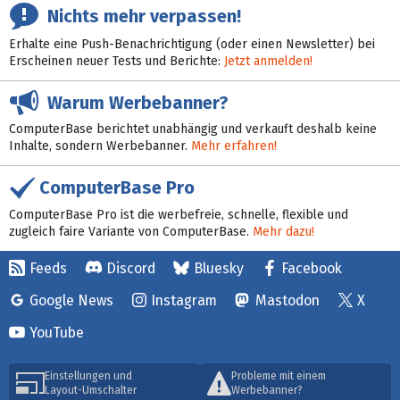
Nichts mehr verpassen!
Erhalte eine Push-Benachrichtigung (oder einen Newsletter) bei
Erscheinen neuer Tests und Berichte:
Jetzt anmelden!
Warum Werbebanner?
ComputerBase berichtet unabhängig und verkauft deshalb keine
Inhalte, sondern Werbebanner.
Mehr erfahren!
ComputerBase Pro
ComputerBase Pro ist die werbefreie, schnelle, flexible und
zugleich faire Variante von ComputerBase.
Mehr dazu!
Feeds
Discord
Bluesky
Facebook
Google News
Instagram
Mastodon
X
YouTube
Einstellungen und
Probleme mit einem
Layout-Umschalter
Werbebanner?