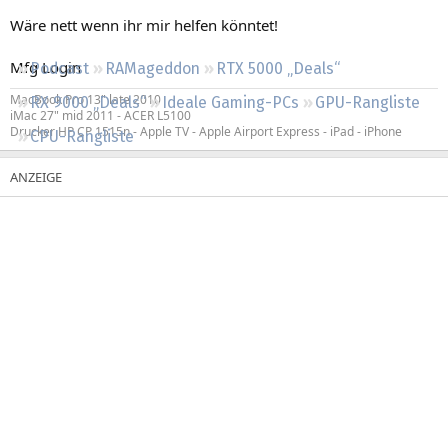
Regeln
Wäre nett wenn ihr mir helfen könntet!
Mfg Login
Podcast
RAMageddon
RTX 5000 „Deals“
MacBook Pro 13" late 2010
RX 9000 „Deals“
Ideale Gaming-PCs
GPU-Rangliste
iMac 27" mid 2011 - ACER L5100
Drucker HP CP 1515n - Apple TV - Apple Airport Express - iPad - iPhone
CPU-Rangliste