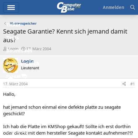
Hauptmenü
Anmelden
Massenspeicher
Ticker
Seagate Garantie? Kennt sich jemand damit
Tests
aus?
E
E
Login
17. März 2004
Downloads
r
r
s
s
Login
Preisvergleich
t
t
Lieutenant
e
e
l
l
Forum
l
l
17. März 2004
#1
e
t
Aktuelles
r
a
Hallo,
m
Empfohlene Inhalte
hat jemand schon einmal eine defekte platte zu seagate
Neue Beiträge
geschickt?
Neueste Aktivitäten
Ich hab die Platte im KMShop gekauft! Sollte ich erst dorthin
Leserartikel
oder direkt mit dem hersteller Seagate kontakt aufnehmen?!?