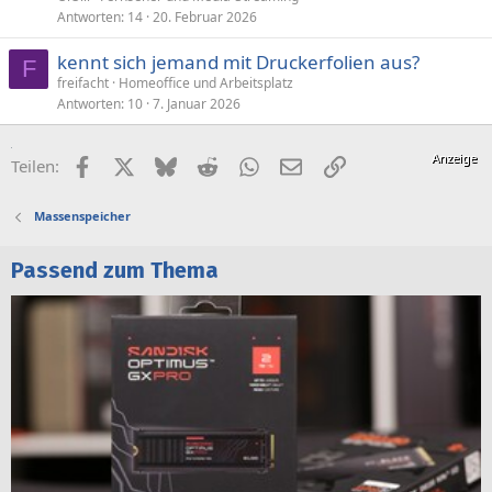
Antworten
14
20. Februar 2026
kennt sich jemand mit Druckerfolien aus?
F
freifacht
Homeoffice und Arbeitsplatz
Antworten
10
7. Januar 2026
Facebook
X (Twitter)
Bluesky
Reddit
WhatsApp
E-Mail
Link
Teilen:
Massenspeicher
Passend zum Thema