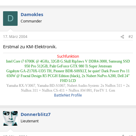
Damokles
D
Commander
17. März 2004
#2
Erstmal zu KM-Elektronik.
Suchfunktion
Intel Core i7 6700K @ 4GHz, 32GB G.Skill RipJaws V DDR4-3000, Samsung SSD
950 Pro 512GB, Palit GeForce GTX 980 Ti Super Jetstream
Gigabyte GA-Z170X-UD5 TH, Pioneer BDR-S09XLT, be quiet! Dark Power Pro 11
650W @ Fractal Design R5 PCGH Edition (black), 2x Nubert NuPro A200, Dell 24"
FHD LCD
Yamaha RX-V3067, Yamaha BD-S1067, Nubert Audio-System: 2x NuBox 511 + 2x
NuBox 311 + NuBox CS-411 + NuBox AW-991, FireTV 1. Gen
BattleNet Profile
Donnerblitz7
Lieutenant