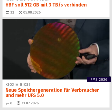
HBF soll 512 GB mit 3 TB/s verbinden
Kommentare
32
05.08.2026
FMS 2026
KIOXIA BICS9
Neue Speichergen­eration für Verbraucher
und mehr UFS 5.0
Kommentare
8
31.07.2026