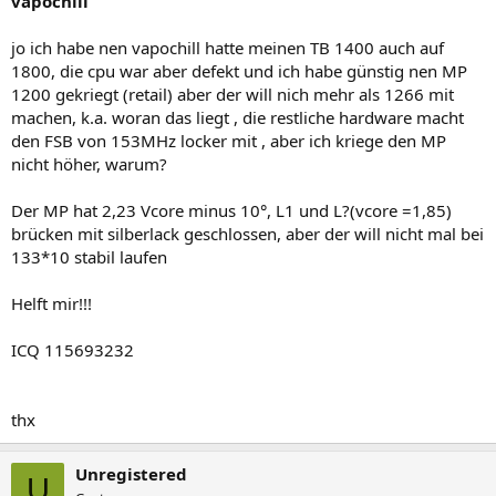
vapochill
jo ich habe nen vapochill hatte meinen TB 1400 auch auf
1800, die cpu war aber defekt und ich habe günstig nen MP
1200 gekriegt (retail) aber der will nich mehr als 1266 mit
machen, k.a. woran das liegt , die restliche hardware macht
den FSB von 153MHz locker mit , aber ich kriege den MP
nicht höher, warum?
Der MP hat 2,23 Vcore minus 10°, L1 und L?(vcore =1,85)
brücken mit silberlack geschlossen, aber der will nicht mal bei
133*10 stabil laufen
Helft mir!!!
ICQ 115693232
thx
Unregistered
U