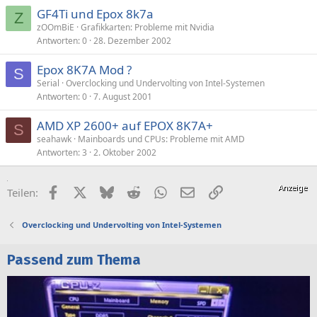
GF4Ti und Epox 8k7a
Z
zOOmBiE
Grafikkarten: Probleme mit Nvidia
Antworten
0
28. Dezember 2002
Epox 8K7A Mod ?
S
Serial
Overclocking und Undervolting von Intel-Systemen
Antworten
0
7. August 2001
AMD XP 2600+ auf EPOX 8K7A+
S
seahawk
Mainboards und CPUs: Probleme mit AMD
Antworten
3
2. Oktober 2002
Facebook
X (Twitter)
Bluesky
Reddit
WhatsApp
E-Mail
Link
Teilen:
Overclocking und Undervolting von Intel-Systemen
Passend zum Thema