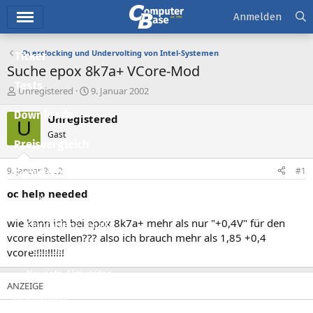
Hauptmenü
Anmelden
Overclocking und Undervolting von Intel-Systemen
Ticker
Suche epox 8k7a+ VCore-Mod
Tests
E
E
Unregistered
9. Januar 2002
r
r
Downloads
s
s
Unregistered
U
t
t
Gast
e
e
Preisvergleich
l
l
l
l
9. Januar 2002
#1
Forum
e
t
r
a
oc help needed
Aktuelles
m
wie kann ich bei epox 8k7a+ mehr als nur "+0,4V" für den
Empfohlene Inhalte
vcore einstellen??? also ich brauch mehr als 1,85 +0,4
Neue Beiträge
vcore!!!!!!!!!!!
Neueste Aktivitäten
Leserartikel