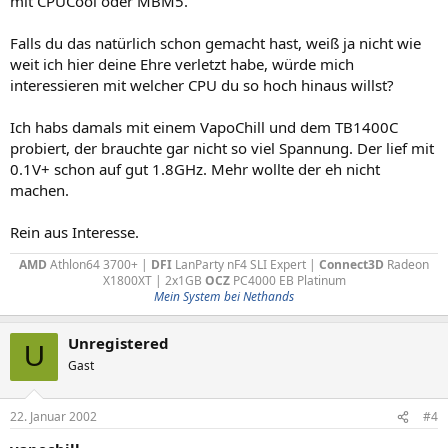
mit CPUCool oder MBM5.
Falls du das natürlich schon gemacht hast, weiß ja nicht wie
weit ich hier deine Ehre verletzt habe, würde mich
interessieren mit welcher CPU du so hoch hinaus willst?
Ich habs damals mit einem VapoChill und dem TB1400C
probiert, der brauchte gar nicht so viel Spannung. Der lief mit
0.1V+ schon auf gut 1.8GHz. Mehr wollte der eh nicht
machen.
Rein aus Interesse.
AMD
Athlon64 3700+ |
DFI
LanParty nF4 SLI Expert |
Connect3D
Radeon
X1800XT | 2x1GB
OCZ
PC4000 EB Platinum​
Mein System bei Nethands
Unregistered
U
Gast
22. Januar 2002
#4