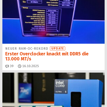
NEUER RAM-OC-REKORD
UPDATE
Erster Overclocker knackt mit DDR5 die
13.000 MT/s
Kommentare
39
16.10.2025