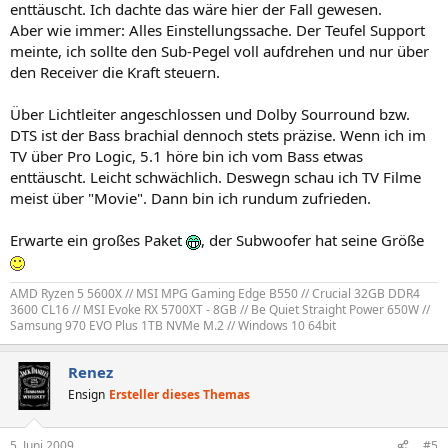
enttäuscht. Ich dachte das wäre hier der Fall gewesen.
Aber wie immer: Alles Einstellungssache. Der Teufel Support
meinte, ich sollte den Sub-Pegel voll aufdrehen und nur über
den Receiver die Kraft steuern.
Über Lichtleiter angeschlossen und Dolby Sourround bzw.
DTS ist der Bass brachial dennoch stets präzise. Wenn ich im
TV über Pro Logic, 5.1 höre bin ich vom Bass etwas
enttäuscht. Leicht schwächlich. Deswegn schau ich TV Filme
meist über "Movie". Dann bin ich rundum zufrieden.
Erwarte ein großes Paket
, der Subwoofer hat seine Größe
AMD Ryzen 5 5600X // MSI MPG Gaming Edge B550 // Crucial 32GB DDR4
3600 CL16 // MSI Evoke RX 5700XT - 8GB // Be Quiet Straight Power 650W //
Samsung 970 EVO Plus 1TB NVMe M.2 // Windows 10 64bit
Renez
Ensign
Ersteller dieses Themas
5. Juni 2009
#5