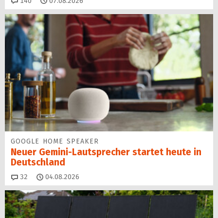
Kommentare
140
07.08.2026
GOOGLE HOME SPEAKER
Neuer Gemini-Laut­spre­cher startet heu­te in
Deutschland
Kommentare
32
04.08.2026