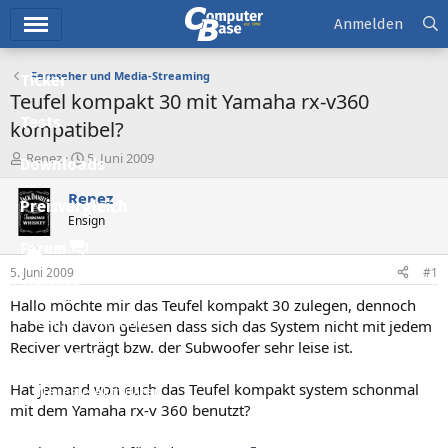
Hauptmenü
Anmelden
Fernseher und Media-Streaming
Ticker
Teufel kompakt 30 mit Yamaha rx-v360
Tests
kompatibel?
E
E
Renez
5. Juni 2009
Downloads
r
r
s
s
Renez
Preisvergleich
t
t
Ensign
e
e
l
l
Forum
l
l
5. Juni 2009
#1
e
t
Aktuelles
r
a
Hallo möchte mir das Teufel kompakt 30 zulegen, dennoch
m
Empfohlene Inhalte
habe ich davon gelesen dass sich das System nicht mit jedem
Reciver verträgt bzw. der Subwoofer sehr leise ist.
Neue Beiträge
Hat jemand von euch das Teufel kompakt system schonmal
Neueste Aktivitäten
mit dem Yamaha rx-v 360 benutzt?
Leserartikel