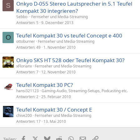
Onkyo D-055 Stereo Lautsprecher in 5.1 Teufel
S
Kompakt 30 integrieren?
Sebbo-
Fernseher und Media-Streaming
Antworten
5
9. Dezember 2013
Teufel Kompakt 30 vs teufel Concept e 400
O
ottoburner
Fernseher und Media-Streaming
Antworten
49
1. November 2010
Onkyo SKS HT 528 oder Teufel Kompakt 30?
xFlorianx
Fernseher und Media-Streaming
Antworten
7
12. November 2010
Teufel Kompakt 30 PC?
hansi321123
Gaming-Audio, Streaming-Setups, Podcasting etc.
Antworten
2
25. Februar 2010
Teufel Kompakt 30 / Concept E
chive200
Fernseher und Media-Streaming
Antworten
17
13. Mai 2010
Facebook
X (Twitter)
Bluesky
Reddit
WhatsApp
E-Mail
Link
Teilen: