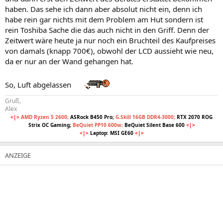
haben. Das sehe ich dann aber absolut nicht ein, denn ich
habe rein gar nichts mit dem Problem am Hut sondern ist
rein Toshiba Sache die das auch nicht in den Griff. Denn der
Zeitwert wäre heute ja nur noch ein Bruchteil des Kaufpreises
von damals (knapp 700€), obwohl der LCD aussieht wie neu,
da er nur an der Wand gehangen hat.
So, Luft abgelassen
Gruß,
Alex
<|>
AMD Ryzen 5 2600;
ASRock B450 Pro;
G.Skill 16GB DDR4-3000;
RTX 2070 ROG
Strix OC Gaming;
BeQuiet PP10 600w;
BeQuiet Silent Base 600
<|>
<|>
Laptop: MSI GE60
<|>