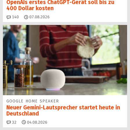
OpenAIs erstes ChatGPT-Gerät soll bis zu
400 Dollar kosten
Kommentare
140
07.08.2026
GOOGLE HOME SPEAKER
Neuer Gemini-Laut­spre­cher startet heu­te in
Deutschland
Kommentare
32
04.08.2026