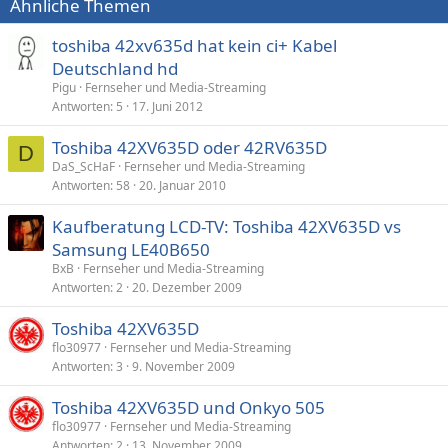
Ähnliche Themen
toshiba 42xv635d hat kein ci+ Kabel
Deutschland hd
Pigu
Fernseher und Media-Streaming
Antworten
5
17. Juni 2012
Toshiba 42XV635D oder 42RV635D
D
DaS_ScHaF
Fernseher und Media-Streaming
Antworten
58
20. Januar 2010
Kaufberatung LCD-TV: Toshiba 42XV635D vs
Samsung LE40B650
BxB
Fernseher und Media-Streaming
Antworten
2
20. Dezember 2009
Toshiba 42XV635D
flo30977
Fernseher und Media-Streaming
Antworten
3
9. November 2009
Toshiba 42XV635D und Onkyo 505
flo30977
Fernseher und Media-Streaming
Antworten
2
13. November 2009