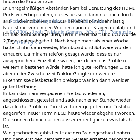
finden die Probleme an.
Regeln
In unregelmäßigen Abständen kam bei Benutzung des HDMI
Ports ein Echoproblem, dieses lies sich dann nur noch durch
aus- und einschalten des LCD beheben, somit sehr lästig.
Podcast
RAMageddon
RTX 5000 „Deals“
Nun ist mir vor einigen Wochen dann der Kragen geplatz und
RX 9000 „Deals“
Ideale Gaming-PCs
GPU-Rangliste
ich hab Toshiba angerufen, Termin vereinbart und LCD wurde
2 Tage später abgeholt. Nach knapp mehr als einer Woche
CPU-Rangliste
hatte ich ihn dann wieder, Mainboard und Software wurden
erneuert. Da mir am Telefon gesagt wurde, dass es nur
ausgeprochene Einzelfälle wären, bei denen das Problem
weiterhin bestehen würde, hatte ich gute Hoffnungen.... da
aber in der Zwischenzeit Doktor Google mir weitere
Erkenntnisse diesbezüglich preisgab war ich dann weniger
guter Hoffnung.
Er kam dann am vergagenen Freitag wieder an,
angeschlossen, getestet und zack nach einer Stunde wieder
das gleiche Problem. Direkt zu hörer gegriffen und Toshiba
angerufen, neuer Termin LCD heute wieder abgeholt worden.
Die können da nix machen ausser erneut gucken was falsch
ist.
Wie geschrieben gibts Leute die den 3x eingeschickt haben
und dann erst den Zeitwert des Gerätes erstattet bekommen