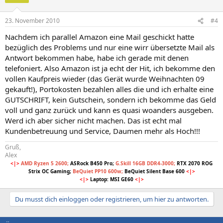
23. November 2010
#4
Nachdem ich parallel Amazon eine Mail geschickt hatte
bezüglich des Problems und nur eine wirr übersetzte Mail als
Antwort bekommen habe, habe ich gerade mit denen
telefoniert. Also Amazon ist ja echt der Hit, ich bekomme den
vollen Kaufpreis wieder (das Gerät wurde Weihnachten 09
gekauft!), Portokosten bezahlen alles die und ich erhalte eine
GUTSCHRIFT, kein Gutschein, sondern ich bekomme das Geld
voll und ganz zurück und kann es quasi woanders ausgeben.
Werd ich aber sicher nicht machen. Das ist echt mal
Kundenbetreuung und Service, Daumen mehr als Hoch!!!
Gruß,
Alex
<|>
AMD Ryzen 5 2600;
ASRock B450 Pro;
G.Skill 16GB DDR4-3000;
RTX 2070 ROG
Strix OC Gaming;
BeQuiet PP10 600w;
BeQuiet Silent Base 600
<|>
<|>
Laptop: MSI GE60
<|>
Du musst dich einloggen oder registrieren, um hier zu antworten.