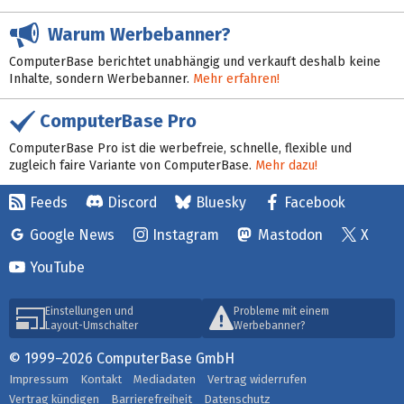
Warum Werbebanner?
ComputerBase berichtet unabhängig und verkauft deshalb keine
Inhalte, sondern Werbebanner.
Mehr erfahren!
ComputerBase Pro
ComputerBase Pro ist die werbefreie, schnelle, flexible und
zugleich faire Variante von ComputerBase.
Mehr dazu!
Feeds
Discord
Bluesky
Facebook
Google News
Instagram
Mastodon
X
YouTube
Einstellungen und
Probleme mit einem
Layout-Umschalter
Werbebanner?
© 1999–2026 ComputerBase GmbH
Impressum
Kontakt
Mediadaten
Vertrag widerrufen
Vertrag kündigen
Barrierefreiheit
Datenschutz