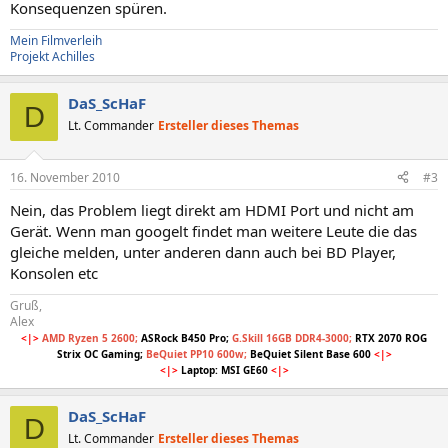
Konsequenzen spüren.
Mein Filmverleih
Projekt Achilles
DaS_ScHaF
D
Lt. Commander
Ersteller dieses Themas
16. November 2010
#3
Nein, das Problem liegt direkt am HDMI Port und nicht am
Gerät. Wenn man googelt findet man weitere Leute die das
gleiche melden, unter anderen dann auch bei BD Player,
Konsolen etc
Gruß,
Alex
<|>
AMD Ryzen 5 2600;
ASRock B450 Pro;
G.Skill 16GB DDR4-3000;
RTX 2070 ROG
Strix OC Gaming;
BeQuiet PP10 600w;
BeQuiet Silent Base 600
<|>
<|>
Laptop: MSI GE60
<|>
DaS_ScHaF
D
Lt. Commander
Ersteller dieses Themas