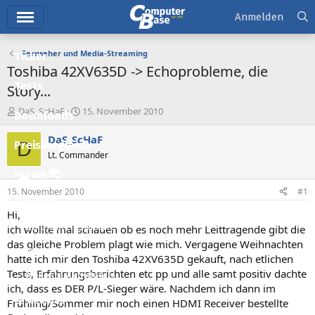
Hauptmenü
Anmelden
Fernseher und Media-Streaming
Ticker
Toshiba 42XV635D -> Echoprobleme, die
Tests
Story...
E
E
DaS_ScHaF
15. November 2010
Downloads
r
r
s
s
DaS_ScHaF
D
Preisvergleich
t
t
Lt. Commander
e
e
l
l
Forum
l
l
15. November 2010
#1
e
t
Aktuelles
r
a
Hi,
m
Empfohlene Inhalte
ich wollte mal schauen ob es noch mehr Leittragende gibt die
das gleiche Problem plagt wie mich. Vergagene Weihnachten
Neue Beiträge
hatte ich mir den Toshiba 42XV635D gekauft, nach etlichen
Tests, Erfahrungsberichten etc pp und alle samt positiv dachte
Neueste Aktivitäten
ich, dass es DER P/L-Sieger wäre. Nachdem ich dann im
Leserartikel
Frühling/Sommer mir noch einen HDMI Receiver bestellte