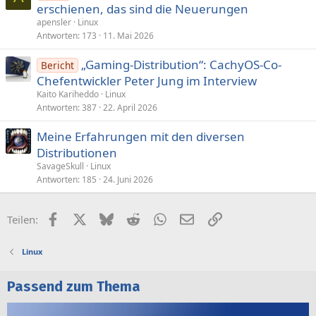
erschienen, das sind die Neuerungen
apensler
Linux
Antworten
173
11. Mai 2026
„Gaming-Distribution“: CachyOS-Co-
Bericht
Chefentwickler Peter Jung im Interview
Kaito Kariheddo
Linux
Antworten
387
22. April 2026
Meine Erfahrungen mit den diversen
Distributionen
SavageSkull
Linux
Antworten
185
24. Juni 2026
Facebook
X (Twitter)
Bluesky
Reddit
WhatsApp
E-Mail
Link
Teilen:
Linux
Passend zum Thema