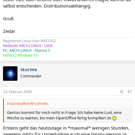
selbst entscheiden. Distributionsabhängig.
Gruß
Zedar
Registered Linux User #452262
Netbook: ARCH|LINUX - LXDE
PC: ARCH|LINUX - Plasma 5
MiPad 2 Windows 10
sturme
Commander
24. Februar 2008
#7
moonwalker99 schrieb:
Gentoo kommt für mich nicht in Frage. Ich habe keine Lust, eine
Woche zu warten, bis mein OpenOffice fertig kompiliert ist
Erstens geht das heutzutage in *maximal* wenigen Stunden,
zweitens gibt's für Ungeduldige auch eine binary-Version in