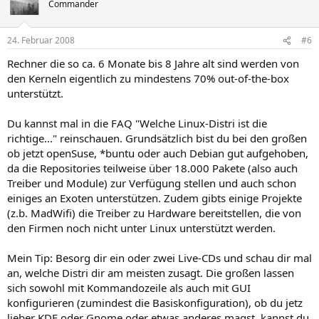
Commander
24. Februar 2008
#6
Rechner die so ca. 6 Monate bis 8 Jahre alt sind werden von
den Kerneln eigentlich zu mindestens 70% out-of-the-box
unterstützt.
Du kannst mal in die FAQ "Welche Linux-Distri ist die
richtige..." reinschauen. Grundsätzlich bist du bei den großen
ob jetzt openSuse, *buntu oder auch Debian gut aufgehoben,
da die Repositories teilweise über 18.000 Pakete (also auch
Treiber und Module) zur Verfügung stellen und auch schon
einiges an Exoten unterstützen. Zudem gibts einige Projekte
(z.b. MadWifi) die Treiber zu Hardware bereitstellen, die von
den Firmen noch nicht unter Linux unterstützt werden.
Mein Tip: Besorg dir ein oder zwei Live-CDs und schau dir mal
an, welche Distri dir am meisten zusagt. Die großen lassen
sich sowohl mit Kommandozeile als auch mit GUI
konfigurieren (zumindest die Basiskonfiguration), ob du jetz
lieber KDE oder Gnome oder etwas anderes magst, kannst du