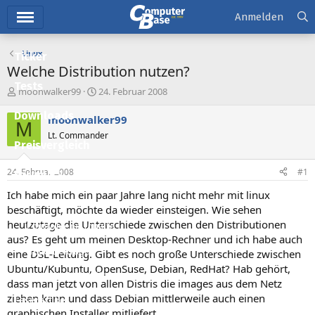
Hauptmenü
Anmelden
Linux
Ticker
Welche Distribution nutzen?
Tests
E
E
moonwalker99
24. Februar 2008
r
r
Downloads
s
s
moonwalker99
M
t
t
Lt. Commander
e
e
Preisvergleich
l
l
l
l
24. Februar 2008
#1
Forum
e
t
r
a
Ich habe mich ein paar Jahre lang nicht mehr mit linux
Aktuelles
m
beschäftigt, möchte da wieder einsteigen. Wie sehen
heutzutage die Unterschiede zwischen den Distributionen
Empfohlene Inhalte
aus? Es geht um meinen Desktop-Rechner und ich habe auch
Neue Beiträge
eine DSL-Leitung. Gibt es noch große Unterschiede zwischen
Ubuntu/Kubuntu, OpenSuse, Debian, RedHat? Hab gehört,
Neueste Aktivitäten
dass man jetzt von allen Distris die images aus dem Netz
ziehen kann und dass Debian mittlerweile auch einen
Leserartikel
graphischen Installer mitliefert.