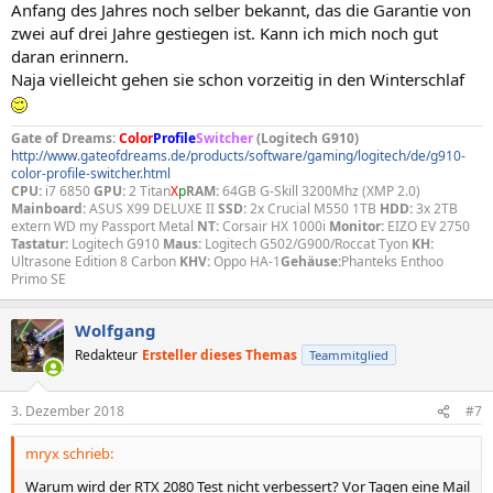
Anfang des Jahres noch selber bekannt, das die Garantie von
zwei auf drei Jahre gestiegen ist. Kann ich mich noch gut
daran erinnern.
Naja vielleicht gehen sie schon vorzeitig in den Winterschlaf
Gate of Dreams:
Color
Profile
Switcher
(Logitech G910)
http://www.gateofdreams.de/products/software/gaming/logitech/de/g910-
color-profile-switcher.html
CPU:
i7 6850
GPU:
2 Titan
X
p
RAM:
64GB G-Skill 3200Mhz (XMP 2.0)
Mainboard:
ASUS X99 DELUXE II
SSD:
2x Crucial M550 1TB
HDD:
3x 2TB
extern WD my Passport Metal
NT:
Corsair HX 1000i
Monitor:
EIZO EV 2750
Tastatur:
Logitech G910
Maus:
Logitech G502/G900/Roccat Tyon
KH:
Ultrasone Edition 8 Carbon
KHV:
Oppo HA-1
Gehäuse:
Phanteks Enthoo
Primo SE
Wolfgang
Redakteur
Ersteller dieses Themas
Teammitglied
3. Dezember 2018
#7
mryx schrieb:
Warum wird der RTX 2080 Test nicht verbessert? Vor Tagen eine Mail