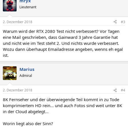
mryx
k
t
Lieutenant
i
o
n
2. Dezember 2018
#3
e
n
Warum wird der RTX 2080 Test nicht verbessert? Vor Tagen
:
eine Mail geschrieben, dass Gainward 3 Jahre Garantie hat
und nicht wie im Test steht 2. Und nichts wurde verbessert.
Wozu dann überhaupt Emailadresse angeben, wenns eh egal
ist.
Marius
Admiral
2. Dezember 2018
#4
8K Fernseher und der überwiegende Teil kommt in zu Tode
komprimiertem HD rein... und auch Fotos sind weit unter 8K
in der Cloud abgelegt...
Worin liegt also der Sinn?