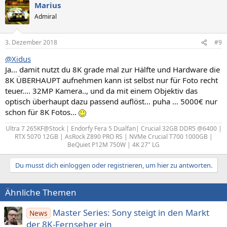
Marius
Admiral
3. Dezember 2018
#9
@Xidus
Ja... damit nutzt du 8K grade mal zur Hälfte und Hardware die
8K ÜBERHAUPT aufnehmen kann ist selbst nur für Foto recht
teuer.... 32MP Kamera.., und da mit einem Objektiv das
optisch überhaupt dazu passend auflöst... puha ... 5000€ nur
schon für 8K Fotos...
Ultra 7 265KF@Stock | Endorfy Fera 5 Dualfan| Crucial 32GB DDR5 @6400 |
RTX 5070 12GB | AsRock Z890 PRO RS | NVMe Crucial T700 1000GB |
BeQuiet P12M 750W | 4K 27" LG​
Du musst dich einloggen oder registrieren, um hier zu antworten.
Ähnliche Themen
Master Series: Sony steigt in den Markt
News
der 8K-Fernseher ein