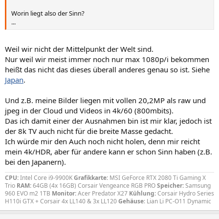
Worin liegt also der Sinn?
...
Weil wir nicht der Mittelpunkt der Welt sind.
Nur weil wir meist immer noch nur max 1080p/i bekommen
heißt das nicht das dieses überall anderes genau so ist. Siehe
Japan
.
Und z.B. meine Bilder liegen mit vollen 20,2MP als raw und
jpeg in der Cloud und Videos in 4k/60 (800mbits).
Das ich damit einer der Ausnahmen bin ist mir klar, jedoch ist
der 8k TV auch nicht für die breite Masse gedacht.
Ich würde mir den Auch noch nicht holen, denn mir reicht
mein 4k/HDR, aber für andere kann er schon Sinn haben (z.B.
bei den Japanern).
CPU:
Intel Core i9-9900K
Grafikkarte:
MSI GeForce RTX 2080 Ti Gaming X
Trio
RAM:
64GB (4x 16GB) Corsair Vengeance RGB PRO
Speicher:
Samsung
960 EVO m2 1TB
Monitor:
Acer Predator X27
Kühlung:
Corsair Hydro Series
H110i GTX + Corsair 4x LL140 & 3x LL120
Gehäuse
: Lian Li PC-O11 Dynamic