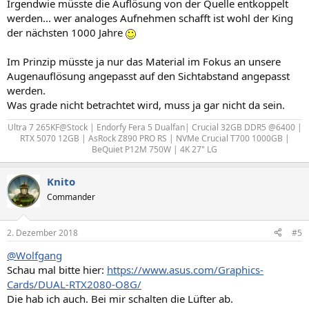
Irgendwie müsste die Auflösung von der Quelle entkoppelt
werden... wer analoges Aufnehmen schafft ist wohl der King
der nächsten 1000 Jahre
Im Prinzip müsste ja nur das Material im Fokus an unsere
Augenauflösung angepasst auf den Sichtabstand angepasst
werden.
Was grade nicht betrachtet wird, muss ja gar nicht da sein.
Ultra 7 265KF@Stock | Endorfy Fera 5 Dualfan| Crucial 32GB DDR5 @6400 |
RTX 5070 12GB | AsRock Z890 PRO RS | NVMe Crucial T700 1000GB |
BeQuiet P12M 750W | 4K 27" LG​
Knito
Commander
2. Dezember 2018
#5
@Wolfgang
Schau mal bitte hier:
https://www.asus.com/Graphics-
Cards/DUAL-RTX2080-O8G/
Die hab ich auch. Bei mir schalten die Lüfter ab.