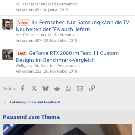
nlr
Fernseher und Media-Streaming
Antworten
49
10. Januar 2019
8K-Fernseher: Nur Samsung kann die TV-
News
Neuheiten der IFA auch liefern
nlr
Fernseher und Media-Streaming
Antworten
407
22. November 2018
GeForce RTX 2080 im Test: 11 Custom
Test
Designs im Benchmark-Vergleich
Wolfgang
Grafikkarten: Diskussionen
Antworten
232
26. November 2019
Facebook
X (Twitter)
Bluesky
Reddit
WhatsApp
E-Mail
Link
Teilen:
Ankündigungen und Feedback
Passend zum Thema