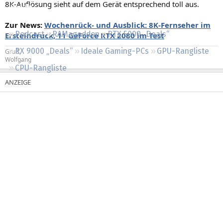
8K-Auflösung sieht auf dem Gerät entsprechend toll aus.
Regeln
Zur News:
Wochenrück- und Ausblick: 8K-Fernseher im
Podcast
RAMageddon
RTX 5000 „Deals“
Ersteindruck, 11 GeForce RTX 2080 im Test
RX 9000 „Deals“
Ideale Gaming-PCs
GPU-Rangliste
Gruß,
Wolfgang
CPU-Rangliste