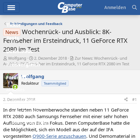
Hauptmenü
Anmelden
Ankündigungen und Feedback
Ticker
Wochenrück- und Ausblick: 8K-
News
Tests
Fernseher im Ersteindruck, 11 GeForce RTX
2080 im Test
Downloads
E
E
Wolfgang
2. Dezember 2018
Zur News: Wochenrück- und
r
r
Ausblick: 8K-Fernseher im Ersteindruck, 11 GeForce RTX 2080 im Test
Preisvergleich
s
s
t
t
Wolfgang
Forum
e
e
Redakteur
Teammitglied
l
l
Aktuelles
l
l
e
t
2. Dezember 2018
#1
Empfohlene Inhalte
r
a
m
In der letzten Novemberwoche standen neben 11 GeForce
Neue Beiträge
RTX 2080 auch Samsungs Fernseher mit einer sehr hohen
Auflösung von 8K im Fokus. Denn ComputerBase hatte die
Neueste Aktivitäten
die Möglichkeit, sich ein Modell aus der auf der IFA
Leserartikel
vorgestellten
Q900-Serie anzuschauen
. Und Demomaterial in