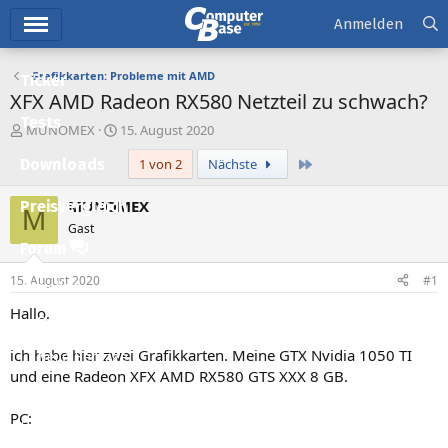
Hauptmenü
Anmelden
Grafikkarten: Probleme mit AMD
Ticker
XFX AMD Radeon RX580 Netzteil zu schwach?
Tests
E
E
MUNOMEX
15. August 2020
r
r
Letzte
Downloads
1 von 2
Nächste
s
s
t
t
e
e
MUNOMEX
Preisvergleich
M
l
l
Gast
l
l
Forum
e
t
r
a
15. August 2020
#1
Aktuelles
m
Hallo,
Empfohlene Inhalte
ich habe hier zwei Grafikkarten. Meine GTX Nvidia 1050 TI
Neue Beiträge
und eine Radeon XFX AMD RX580 GTS XXX 8 GB.
Neueste Aktivitäten
PC:
Leserartikel