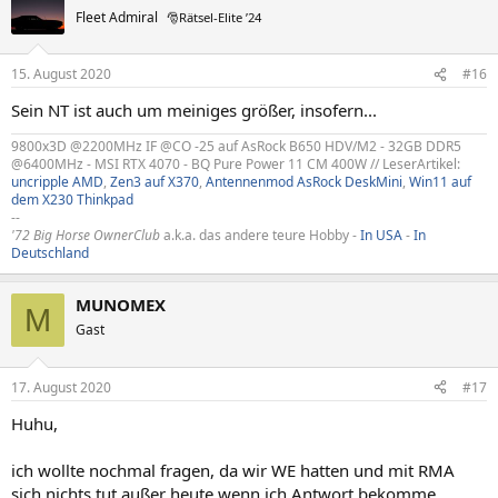
Fleet Admiral
🎅Rätsel-Elite ’24
15. August 2020
#16
Sein NT ist auch um meiniges größer, insofern...
9800x3D @2200MHz IF @CO -25 auf AsRock B650 HDV/M2 - 32GB DDR5
@6400MHz - MSI RTX 4070 - BQ Pure Power 11 CM 400W // LeserArtikel:
uncripple AMD
,
Zen3 auf X370
,
Antennenmod AsRock DeskMini
,
Win11 auf
dem X230 Thinkpad
--
'72 Big Horse OwnerClub
a.k.a. das andere teure Hobby -
In USA
-
In
Deutschland
MUNOMEX
M
Gast
17. August 2020
#17
Huhu,
ich wollte nochmal fragen, da wir WE hatten und mit RMA
sich nichts tut außer heute wenn ich Antwort bekomme.