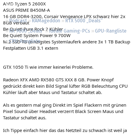
AMD Ryzen 5 2600X
Regeln
ASUS PRIME B450M-A
16 GB DDR4-3200, Corsair Vengeance LPX schwarz hier 2x
Podcast
RAMageddon
RTX 5000 „Deals“
8GB verbaut
Be Quiet! Pure Rock 2 Kühler
RX 9000 „Deals“
Ideale Gaming-PCs
GPU-Rangliste
Be Quiet! System Power 9 700W
CPU-Rangliste
M.2 SSD TB (einzigstes Systemlauferk andere 3x 1 TB Backup
Festplatten USB 3.1 extern
GTX 1050 Ti wie immer keinerlei Probleme.
Radeon XFX AMD RX580 GTS XXX 8 GB. Power Knopf
gedrückt direkt kein Bild Signal lüfter RGB Beleuchtung CPU
Kühler läuft aber Maus und Tastatur schaltet ab.
Als es gestern mal ging Direkt im Spiel Flackern mit grünen
Pixel Sound über Headset verzerrt Black Screen Maus und
Tastatur schaltet aus.
Ich Tippe einfach hier das das Netzteil zu schwach ist weil ja