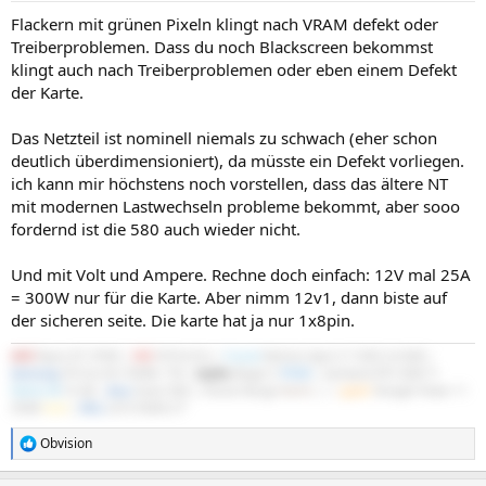
Flackern mit grünen Pixeln klingt nach VRAM defekt oder
Treiberproblemen. Dass du noch Blackscreen bekommst
klingt auch nach Treiberproblemen oder eben einem Defekt
der Karte.
Das Netzteil ist nominell niemals zu schwach (eher schon
deutlich überdimensioniert), da müsste ein Defekt vorliegen.
ich kann mir höchstens noch vorstellen, dass das ältere NT
mit modernen Lastwechseln probleme bekommt, aber sooo
fordernd ist die 580 auch wieder nicht.
Und mit Volt und Ampere. Rechne doch einfach: 12V mal 25A
= 300W nur für die Karte. Aber nimm 12v1, dann biste auf
der sicheren seite. Die karte hat ja nur 1x8pin.
AMD
Ryzen R7 3700X |
MSI
X570-A Pro |
Crucial
Ballistix Sport LT 3200 2x16GB |
Samsung
970 Evo M.2 NVMe 1TB |
Scythe
Mugen 5
PCGH
| Gainward RTX 5060 Ti
Python III
16 GB |
Asus
Xonar DGX | Fractal Design
North
|
be
quiet!
Straight Power 11
550W
Gold
|
DELL
S2721DGFA 27"
Obvision
R
e
a