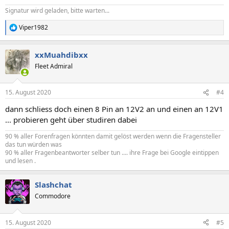
Signatur wird geladen, bitte warten...
Viper1982
R
e
a
xxMuahdibxx
k
t
Fleet Admiral
i
o
n
15. August 2020
#4
e
n
dann schliess doch einen 8 Pin an 12V2 an und einen an 12V1
:
... probieren geht über studiren dabei
90 % aller Forenfragen könnten damit gelöst werden wenn die Fragensteller
das tun würden was
90 % aller Fragenbeantworter selber tun .... ihre Frage bei Google eintippen
und lesen .
Slashchat
Commodore
15. August 2020
#5