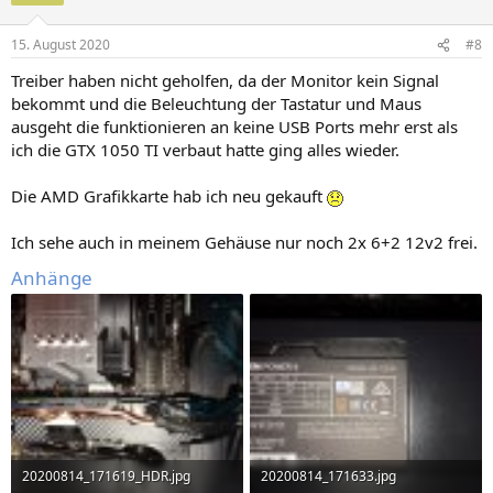
o
n
15. August 2020
#8
e
n
Treiber haben nicht geholfen, da der Monitor kein Signal
:
bekommt und die Beleuchtung der Tastatur und Maus
ausgeht die funktionieren an keine USB Ports mehr erst als
ich die GTX 1050 TI verbaut hatte ging alles wieder.
Die AMD Grafikkarte hab ich neu gekauft
Ich sehe auch in meinem Gehäuse nur noch 2x 6+2 12v2 frei.
Anhänge
20200814_171619_HDR.jpg
20200814_171633.jpg