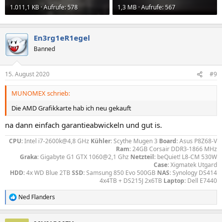
1.011,1 KB · Aufrufe: 578
1,3 MB · Aufrufe: 567
En3rg1eR1egel
Banned
15. August 2020
#9
MUNOMEX schrieb:
Die AMD Grafikkarte hab ich neu gekauft
na dann einfach garantieabwickeln und gut is.
CPU
: Intel i7-2600k@4,8 GHz
Kühler
: Scythe Mugen 3
Board
: Asus P8Z68-V
Ram
: 24GB Corsair DDR3-1866 MHz
Graka
: Gigabyte G1 GTX 1060@2,1 Ghz
Netzteil
: beQuiet! L8-CM 530W
Case
: Xigmatek Utgard
HDD
: 4x WD Blue 2TB
SSD
: Samsung 850 Evo 500GB
NAS
: Synology DS414
4x4TB + DS215J 2x6TB
Laptop
: Dell E7440​
Ned Flanders
R
e
a