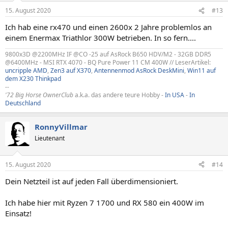
15. August 2020
#13
Ich hab eine rx470 und einen 2600x 2 Jahre problemlos an
einem Enermax Triathlor 300W betrieben. In so fern....
9800x3D @2200MHz IF @CO -25 auf AsRock B650 HDV/M2 - 32GB DDR5
@6400MHz - MSI RTX 4070 - BQ Pure Power 11 CM 400W // LeserArtikel:
uncripple AMD
,
Zen3 auf X370
,
Antennenmod AsRock DeskMini
,
Win11 auf
dem X230 Thinkpad
--
'72 Big Horse OwnerClub
a.k.a. das andere teure Hobby -
In USA
-
In
Deutschland
RonnyVillmar
Lieutenant
15. August 2020
#14
Dein Netzteil ist auf jeden Fall überdimensioniert.
Ich habe hier mit Ryzen 7 1700 und RX 580 ein 400W im
Einsatz!