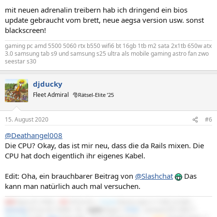
mit neuen adrenalin treibern hab ich dringend ein bios
update gebraucht vom brett, neue aegsa version usw. sonst
blackscreen!
gaming pc amd 5500 5060 rtx b550 wifi6 bt 16gb 1tb m2 sata 2x1tb 650w atx
3.0 samsung tab s9 und samsung s25 ultra als mobile gaming astro fan zwo
seestar s30
djducky
Fleet Admiral
🎅Rätsel-Elite ’25
15. August 2020
#6
@Deathangel008
Die CPU? Okay, das ist mir neu, dass die da Rails mixen. Die
CPU hat doch eigentlich ihr eigenes Kabel.
Edit: Oha, ein brauchbarer Beitrag von
@Slashchat
Das
kann man natürlich auch mal versuchen.
AMD
Ryzen R7 3700X |
MSI
X570-A Pro |
Crucial
Ballistix Sport LT 3200 2x16GB |
Samsung
970 Evo M.2 NVMe 1TB |
Scythe
Mugen 5
PCGH
| Gainward RTX 5060 Ti