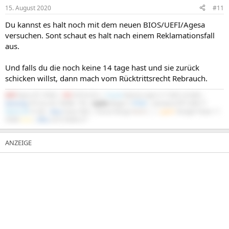
15. August 2020
#11
Du kannst es halt noch mit dem neuen BIOS/UEFI/Agesa
versuchen. Sont schaut es halt nach einem Reklamationsfall
aus.
Und falls du die noch keine 14 tage hast und sie zurück
schicken willst, dann mach vom Rücktrittsrecht Rebrauch.
AMD
Ryzen R7 3700X |
MSI
X570-A Pro |
Crucial
Ballistix Sport LT 3200 2x16GB |
Samsung
970 Evo M.2 NVMe 1TB |
Scythe
Mugen 5
PCGH
| Gainward RTX 5060 Ti
Python III
16 GB |
Asus
Xonar DGX | Fractal Design
North
|
be
quiet!
Straight Power 11
550W
Gold
|
DELL
S2721DGFA 27"