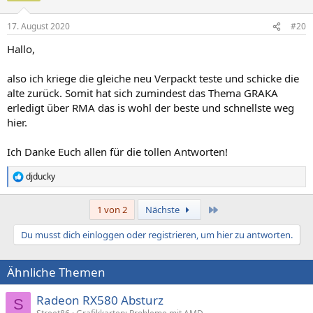
17. August 2020
#20
Hallo,
also ich kriege die gleiche neu Verpackt teste und schicke die
alte zurück. Somit hat sich zumindest das Thema GRAKA
erledigt über RMA das is wohl der beste und schnellste weg
hier.
Ich Danke Euch allen für die tollen Antworten!
djducky
R
e
a
Letzte
1 von 2
Nächste
k
t
Du musst dich einloggen oder registrieren, um hier zu antworten.
i
o
n
Ähnliche Themen
e
n
:
Radeon RX580 Absturz
S