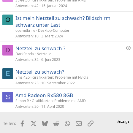
Street86
Grafikkarten: Probleme mit AMD
Antworten
42
15. Januar 2024
Ist mein Netzteil zu schwach? Bildschirm
O
schwarz unter Last
opamitbrille
Desktop-Computer
Antworten
10
3. März 2024
F
Netzteil zu schwach ?
D
r
DarkPanda
Netzteile
Antworten
32
6. Juni 2023
a
g
Netzteil zu schwach?
e
E
Emsi42o
Grafikkarten: Probleme mit Nvidia
Antworten
23
10. September 2022
Amd Radeon Rx580 8GB
S
Simon P.
Grafikkarten: Probleme mit AMD
Antworten
20
11. April 2020
Facebook
X (Twitter)
Bluesky
Reddit
WhatsApp
E-Mail
Link
Teilen: