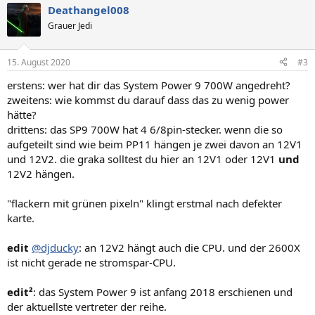
Deathangel008
k
t
Grauer Jedi
i
o
n
15. August 2020
#3
e
n
erstens: wer hat dir das System Power 9 700W angedreht?
:
zweitens: wie kommst du darauf dass das zu wenig power
hätte?
drittens: das SP9 700W hat 4 6/8pin-stecker. wenn die so
aufgeteilt sind wie beim PP11 hängen je zwei davon an 12V1
und 12V2. die graka solltest du hier an 12V1 oder 12V1
und
12V2 hängen.
"flackern mit grünen pixeln" klingt erstmal nach defekter
karte.
edit
@djducky
: an 12V2 hängt auch die CPU. und der 2600X
ist nicht gerade ne stromspar-CPU.
edit²
: das System Power 9 ist anfang 2018 erschienen und
der aktuellste vertreter der reihe.