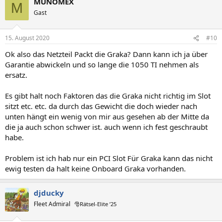
MUNOMEX
k
M
t
Gast
i
o
n
15. August 2020
#10
e
n
Ok also das Netzteil Packt die Graka? Dann kann ich ja über
:
Garantie abwickeln und so lange die 1050 TI nehmen als
ersatz.
Es gibt halt noch Faktoren das die Graka nicht richtig im Slot
sitzt etc. etc. da durch das Gewicht die doch wieder nach
unten hängt ein wenig von mir aus gesehen ab der Mitte da
die ja auch schon schwer ist. auch wenn ich fest geschraubt
habe.
Problem ist ich hab nur ein PCI Slot Für Graka kann das nicht
ewig testen da halt keine Onboard Graka vorhanden.
djducky
Fleet Admiral
🎅Rätsel-Elite ’25