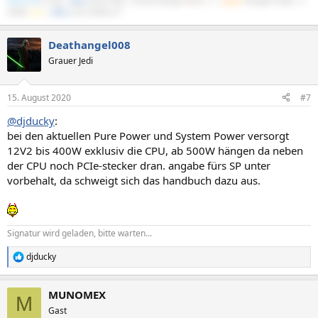
Python III
16 GB |
Asus
Xonar DGX | Fractal Design
North
|
be
quiet!
Straight Power 11
550W
Gold
|
DELL
S2721DGFA 27"
Deathangel008
Grauer Jedi
15. August 2020
#7
@djducky
:
bei den aktuellen Pure Power und System Power versorgt
12V2 bis 400W exklusiv die CPU, ab 500W hängen da neben
der CPU noch PCIe-stecker dran. angabe fürs SP unter
vorbehalt, da schweigt sich das handbuch dazu aus.
Signatur wird geladen, bitte warten...
djducky
R
e
a
MUNOMEX
k
M
t
Gast
i