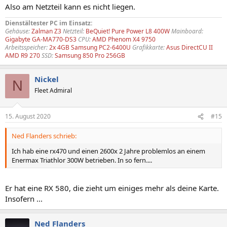
Also am Netzteil kann es nicht liegen.
Dienstältester PC im Einsatz:
Gehäuse:
Zalman Z3
Netzteil:
BeQuiet! Pure Power L8 400W
Mainboard:
Gigabyte GA-MA770-DS3
CPU:
AMD Phenom X4 9750
Arbeitsspeicher:
2x 4GB Samsung PC2-6400U
Grafikkarte:
Asus DirectCU II
AMD R9 270
SSD:
Samsung 850 Pro 256GB
Nickel
N
Fleet Admiral
15. August 2020
#15
Ned Flanders schrieb:
Ich hab eine rx470 und einen 2600x 2 Jahre problemlos an einem
Enermax Triathlor 300W betrieben. In so fern....
Er hat eine RX 580, die zieht um einiges mehr als deine Karte.
Insofern ...
Ned Flanders