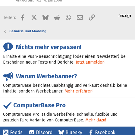
r
Antworten
162
4. Juli 2008
a
g
Facebook
X (Twitter)
Bluesky
Reddit
WhatsApp
E-Mail
Link
Teilen:
e
Gehäuse und Modding
Nichts mehr verpassen!
Erhalte eine Push-Benachrichtigung (oder einen Newsletter) bei
Erscheinen neuer Tests und Berichte:
Jetzt anmelden!
Warum Werbebanner?
ComputerBase berichtet unabhängig und verkauft deshalb keine
Inhalte, sondern Werbebanner.
Mehr erfahren!
ComputerBase Pro
ComputerBase Pro ist die werbefreie, schnelle, flexible und
zugleich faire Variante von ComputerBase.
Mehr dazu!
Feeds
Discord
Bluesky
Facebook