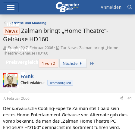
Hauptmenü
Anmelden
Gehäuse und Modding
Ticker
Zalman bringt „Home Theatre“-
News
Tests
Gehäuse HD160
E
E
Frank
7. Februar 2006
Zur News: Zalman bringt „Home
Downloads
r
r
Theatre“-Gehäuse HD160
s
s
Preisvergleich
Letzte
1 von 2
Nächste
t
t
e
e
l
l
Forum
Frank
l
l
Chefredakteur
Teammitglied
e
t
Aktuelles
r
a
m
Empfohlene Inhalte
7. Februar 2006
#1
Der koreanische Cooling-Experte Zalman stellt bald sein
Neue Beiträge
erstes Home-Entertainment-Gehäuse vor. Alternate gab dies
Neueste Aktivitäten
vorab bekannt, da man das „Zalman Home Theatre PC
Enclosure HD160“ demnächst im Sortiment führen wird.
Leserartikel