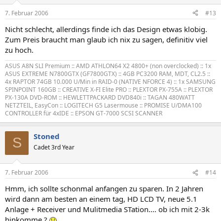
7. Februar 2006
#13
Nicht schlecht, allerdings finde ich das Design etwas klobig.
Zum Preis braucht man glaub ich nix zu sagen, definitiv viel
zu hoch.
ASUS A8N SLI Premium :: AMD ATHLON64 X2 4800+ (non overclocked) :: 1x
ASUS EXTREME N7800GTX (GF7800GTX) :: 4GB PC3200 RAM, MDT, CL2.5 ::
4x RAPTOR 74GB 10.000 U/Min in RAID-0 (NATIVE NFORCE 4) :: 1x SAMSUNG
SPINPOINT 160GB :: CREATIVE X-FI Elite PRO :: PLEXTOR PX-755A :: PLEXTOR
PX-130A DVD-ROM :: HEWLETTPACKARD DVD840i :: TAGAN 480WATT
NETZTEIL, EasyCon :: LOGITECH G5 Lasermouse :: PROMISE U/DMA100
CONTROLLER für 4xIDE :: EPSON GT-7000 SCSI SCANNER
Stoned
S
Cadet 3rd Year
7. Februar 2006
#14
Hmm, ich sollte schonmal anfangen zu sparen. In 2 Jahren
wird dann am besten an einem tag, HD LCD TV, neue 5.1
Anlage + Receiver und Mulitmedia STation.... ob ich mit 2-3k
hinkomme ?