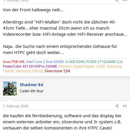
7. Februar 2006
#4
Von der Front halbwegs nett...
Allerdings sind "HiFi-Maßen" doch nicht die üblichen 40-
45cm Tiefe... eher maximal 35cm wenn ich so manch
Videorecorder bzw. HiFi-Anlage oder HiFi-Receiver anschaue...
Naja.. die Suche nach einem entsprechendes Gehäuse für
mein HTPC geht doch weiter....
Asus P5B-VM
,
Intel Core 2 Duo E6300
,
G.Skill DDR2 PC800 2*1024MB CL4
,
PowerColor ATI X9105Pro 256MB
,
Western Digital Raptor 32GB, Samsung
160GB, Samsung 200GB
,
Silverstone TJ08
Shadow 84
Cadet 4th Year
7. Februar 2006
#5
die kaufen die fernbedienung, software und das display bei
einem externen anbieter ein, silverstone und 3r system z.B.
verbauen die selben komponenten in ihre HTPC Cases!