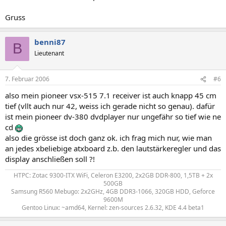
Gruss
benni87
B
Lieutenant
7. Februar 2006
#6
also mein pioneer vsx-515 7.1 receiver ist auch knapp 45 cm
tief (vllt auch nur 42, weiss ich gerade nicht so genau). dafür
ist mein pioneer dv-380 dvdplayer nur ungefähr so tief wie ne
cd
also die grösse ist doch ganz ok. ich frag mich nur, wie man
an jedes xbeliebige atxboard z.b. den lautstärkeregler und das
display anschließen soll ?!
HTPC: Zotac 9300-ITX WiFi, Celeron E3200, 2x2GB DDR-800, 1,5TB + 2x
500GB
Samsung R560 Mebugo: 2x2GHz, 4GB DDR3-1066, 320GB HDD, Geforce
9600M
Gentoo Linux: ~amd64, Kernel: zen-sources 2.6.32, KDE 4.4 beta1​