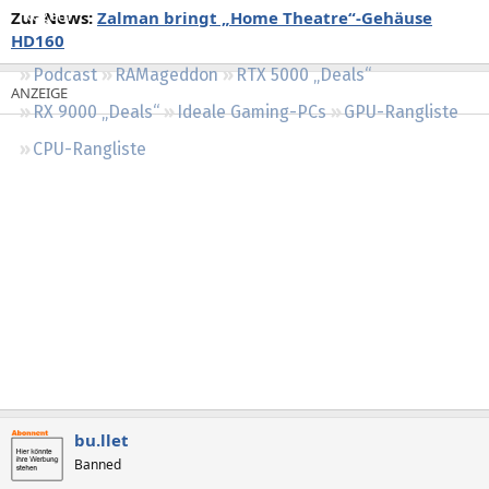
Zur News:
Zalman bringt „Home Theatre“-Gehäuse
Regeln
HD160
Podcast
RAMageddon
RTX 5000 „Deals“
RX 9000 „Deals“
Ideale Gaming-PCs
GPU-Rangliste
CPU-Rangliste
bu.llet
Banned