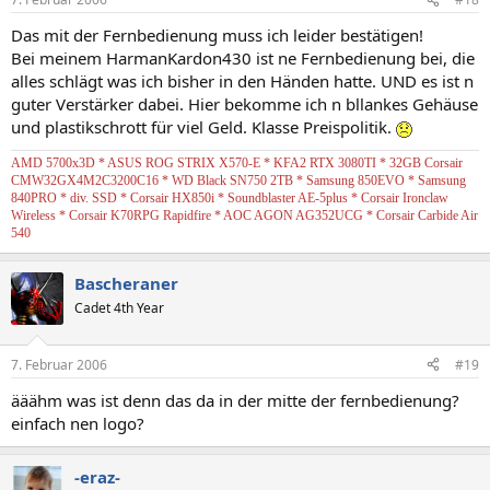
Das mit der Fernbedienung muss ich leider bestätigen!
Bei meinem HarmanKardon430 ist ne Fernbedienung bei, die
alles schlägt was ich bisher in den Händen hatte. UND es ist n
guter Verstärker dabei. Hier bekomme ich n bllankes Gehäuse
und plastikschrott für viel Geld. Klasse Preispolitik.
AMD 5700x3D * ASUS ROG STRIX X570-E * KFA2 RTX 3080TI * 32GB Corsair
CMW32GX4M2C3200C16 * WD Black SN750 2TB * Samsung 850EVO * Samsung
840PRO * div. SSD * Corsair HX850i * Soundblaster AE-5plus * Corsair Ironclaw
Wireless * Corsair K70RPG Rapidfire * AOC AGON AG352UCG * Corsair Carbide Air
540
Bascheraner
Cadet 4th Year
7. Februar 2006
#19
ääähm was ist denn das da in der mitte der fernbedienung?
einfach nen logo?
-eraz-