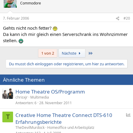
Commodore
7. Februar 2006
#20
Gehts nicht noch fetter?
Da kann ich mir gleich einen Serverschrank ins Wohnzimmer
stellen.
Letzte
1 von 2
Nächste
Du musst dich einloggen oder registrieren, um hier zu antworten.
Ähnliche Themen
Home Theatre OS/Programm
chrisxjr
Multimedia
Antworten
6
28. November 2011
Creative Home Theatre Connect DTS-610
T
Erfahrungsberichte
f
TheDevilMurdock
Homeoffice und Arbeitsplatz