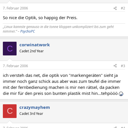
7. Februar 2006
#2
So nice die Optik, so happig der Preis.
„Linux kannste genauso in die tonne kloppen unkompliziert bis zum geht
nimmer.“ –
PsychoPC
corwinatwork
C
Cadet 2nd Year
7. Februar 2006
#3
ich versteh das net, die optik von "markengeräten" sieht ja
immer noch ganz schick aus aber was zum teufel die immer
mit der fernbedienung machen is mir nen rätsel, da packen
die mir für den preis son bunten plastik mist hin...tehpööö
crazymayhem
C
Cadet 3rd Year