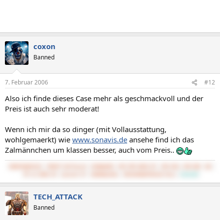
coxon
Banned
7. Februar 2006
#12
Also ich finde dieses Case mehr als geschmackvoll und der
Preis ist auch sehr moderat!
Wenn ich mir da so dinger (mit Vollausstattung,
wohlgemaerkt) wie
www.sonavis.de
ansehe find ich das
Zalmännchen um klassen besser, auch vom Preis..
5800X3D@PS120
7800XT Hellhound
32GB@3600
MSI MPG B550 GP
3TB SSD, 4TB HDD
BQ 
PP 11 500W CM
Lancool K7
UWQHD@144Hz
UMC204HD@TPA3116 Mini
CachyOS
TECH_ATTACK
Banned