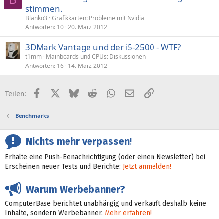
B
stimmen.
Blanko3
Grafikkarten: Probleme mit Nvidia
Antworten
10
20. März 2012
3DMark Vantage und der i5-2500 - WTF?
t1mm
Mainboards und CPUs: Diskussionen
Antworten
16
14. März 2012
Facebook
X (Twitter)
Bluesky
Reddit
WhatsApp
E-Mail
Link
Teilen:
Benchmarks
Nichts mehr verpassen!
Erhalte eine Push-Benachrichtigung (oder einen Newsletter) bei
Erscheinen neuer Tests und Berichte:
Jetzt anmelden!
Warum Werbebanner?
ComputerBase berichtet unabhängig und verkauft deshalb keine
Inhalte, sondern Werbebanner.
Mehr erfahren!