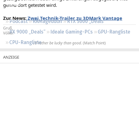
genau dort getestet wird.
Regeln
Zur News:
Zwei Technik-Trailer zu 3DMark Vantage
Podcast
RAMageddon
RTX 5000 „Deals“
Gruß,
RX 9000 „Deals“
Ideale Gaming-PCs
GPU-Rangliste
Volker
CPU-Rangliste
I’d rather be lucky than good.
(Match Point)​