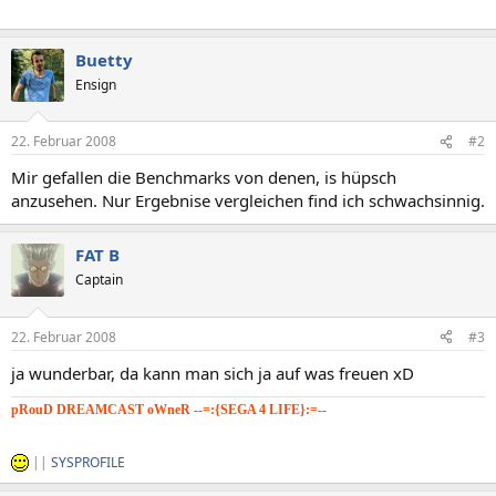
Buetty
Ensign
22. Februar 2008
#2
Mir gefallen die Benchmarks von denen, is hüpsch
anzusehen. Nur Ergebnise vergleichen find ich schwachsinnig.
FAT B
Captain
22. Februar 2008
#3
ja wunderbar, da kann man sich ja auf was freuen xD
pRouD DREAMCAST oWneR --=:{SEGA 4 LIFE}:=--
"Die Realität ist nur etwas für Menschen die mit Drogen nicht umgehen können..."
||
SYSPROFILE