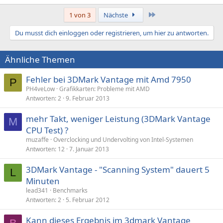
Letzte
1 von 3
Nächste
Du musst dich einloggen oder registrieren, um hier zu antworten.
Ähnliche Themen
Fehler bei 3DMark Vantage mit Amd 7950
P
PH4veLow
Grafikkarten: Probleme mit AMD
Antworten
2
9. Februar 2013
mehr Takt, weniger Leistung (3DMark Vantage
M
CPU Test) ?
muzaffe
Overclocking und Undervolting von Intel-Systemen
Antworten
12
7. Januar 2013
3DMark Vantage - "Scanning System" dauert 5
L
Minuten
lead341
Benchmarks
Antworten
2
5. Februar 2012
Kann dieses Ergebnis im 3dmark Vantage