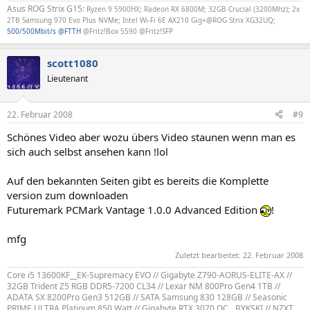
Asus ROG Strix G15:
Ryzen 9 5900HX; Radeon RX 6800M; 32GB Crucial (3200Mhz); 2x
2TB Samsung 970 Evo Plus NVMe; Intel Wi-Fi 6E AX210 Gig+@ROG Strix XG32UQ;
500/500Mbit/s @FTTH
@Fritz!Box 5590 @Fritz!SFP
scott1080
Lieutenant
22. Februar 2008
#9
Schönes Video aber wozu übers Video staunen wenn man es
sich auch selbst ansehen kann !lol
Auf den bekannten Seiten gibt es bereits die Komplette
version zum downloaden
Futuremark PCMark Vantage 1.0.0 Advanced Edition
!
mfg
Zuletzt bearbeitet:
22. Februar 2008
Core i5 13600KF__EK-Supremacy EVO // Gigabyte Z790-AORUS-ELITE-AX //
32GB Trident Z5 RGB DDR5-7200 CL34 // Lexar NM 800Pro Gen4 1TB //
ADATA SX 8200Pro Gen3 512GB // SATA Samsung 830 128GB // Seasonic
PRIME ULTRA Platinum 850 Watt // Gigabyte RTX 3070 OC__BYKSKI // NZXT