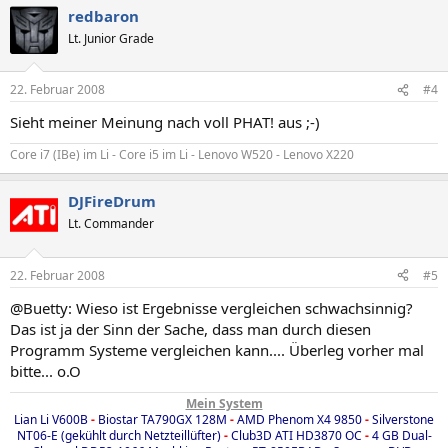
redbaron
Lt. Junior Grade
22. Februar 2008
#4
Sieht meiner Meinung nach voll PHAT! aus ;-)
Core i7 (IBe) im Li - Core i5 im Li - Lenovo W520 - Lenovo X220
DJFireDrum
Lt. Commander
22. Februar 2008
#5
@Buetty: Wieso ist Ergebnisse vergleichen schwachsinnig?
Das ist ja der Sinn der Sache, dass man durch diesen
Programm Systeme vergleichen kann.... Überleg vorher mal
bitte... o.O
Mein System
Lian Li V600B
-
Biostar TA790GX 128M
-
AMD Phenom X4 9850
-
Silverstone
NT06-E (gekühlt durch Netzteillüfter)
-
Club3D ATI HD3870 OC
-
4 GB Dual-