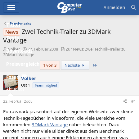
Hauptmenü
Anmelden
Benchmarks
Ticker
Zwei Technik-Trailer zu 3DMark
News
Tests
Vantage
E
E
Volker
22. Februar 2008
Zur News: Zwei Technik-Trailer zu
Downloads
r
r
3DMark Vantage
s
s
Preisvergleich
Letzte
1 von 3
Nächste
t
t
e
e
l
l
Forum
Volker
l
l
Ost 1
Teammitglied
e
t
Aktuelles
r
a
m
Empfohlene Inhalte
22. Februar 2008
#1
Futuremark präsentiert auf der eigenen Webseite zwei kleine
Neue Beiträge
Technik-Tagebücher in Videoform, die viele Bereiche vom
Neueste Aktivitäten
kommenden
3DMark Vantage
näher beleuchten. Dazu
werden nicht nur viele Bilder direkt aus dem Benchmark
Leserartikel
gezeigt, sondern auch einige Erklärungen abgegeben, was