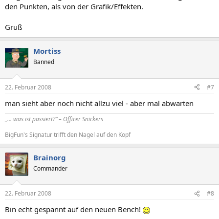
den Punkten, als von der Grafik/Effekten.
Gruß
Mortiss
Banned
22. Februar 2008
#7
man sieht aber noch nicht allzu viel - aber mal abwarten
„... was ist passiert?“ – Officer Snickers
BigFun's Signatur trifft den Nagel auf den Kopf
Brainorg
Commander
22. Februar 2008
#8
Bin echt gespannt auf den neuen Bench!