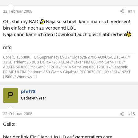
22. Februar 2008
#14
Oh, shit my BAD!
Naja so schnell kann man sich verlesen!
bin einfach noch zu verpennt! LOL
Naja dann kann ich den Download auch gleich abbrechen!
mfg
Core i5 13600KF__EK-Supremacy EVO // Gigabyte Z790-AORUS-ELITE-AX //
32GB Trident Z5 RGB DDR5-7200 CL34 // Lexar NM 800Pro Gen4 1TB //
ADATA SX 8200Pro Gen3 512GB // SATA Samsung 830 128GB // Seasonic
PRIME ULTRA Platinum 850 Watt // Gigabyte RTX 3070 OC__BYKSKI // NZXT
H500 // Windows 11
phil78
P
Cadet 4th Year
22. Februar 2008
#15
Geilo:
hier der link für Diary 1 in HD auf gametrailers.com