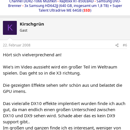
Channel DDR2-1066 Mushkin
-
Raptoxx RT-850EBAD
-
Samsung DVD-
Brenner
-
3x Samsung HD642JJ (640 GB, insgesamt um 1,8 TB) + Super
Talent Ultradrive ME 64GB (
SSD
)​
Kirschgrün
K
Gast
22. Februar 2008
#6
Hört sich vielverprechend an!
Wie's im Video aussieht wird ein großer Teil im Weltraum
spielen. Das geht so in die X3 richtung.
Die gezeigten Effekte sehen sehr schön aus und belastet die
GPU imens.
Das viele/alle DX10 effekte implentiert wurden finde ich auch
gut, da man endlich einen großen Unterschied zwischen
DX10 und DX9 sehen wird. Schade aber das es kein DX9
support gibt..
Im großen und ganzen finde ich es interesant, weniger von