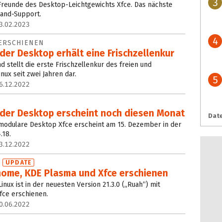
3
 Freunde des Desktop-Leichtgewichts Xfce. Das nächste
land-Support.
3.02.2023
4
 ERSCHIENEN
er Desktop erhält eine Frischzellenkur
nd stellt die erste Frischzellenkur des freien und
ux seit zwei Jahren dar.
5
6.12.2022
er Desktop erscheint noch diesen Monat
Date
odulare Desktop Xfce erscheint am 15. Dezember in der
.18.
3.12.2022
0
UPDATE
nome, KDE Plasma und Xfce erschienen
nux ist in der neuesten Version 21.3.0 („Ruah“) mit
ce erschienen.
0.06.2022