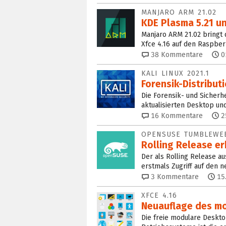
MANJARO ARM 21.02
KDE Plasma 5.21 un
Manjaro ARM 21.02 bringt
Xfce 4.16 auf den Raspber
38
Kommentare
0
KALI LINUX 2021.1
Forensik-Distribut
Die Forensik- und Sicherhei
aktualisierten Desktop un
16
Kommentare
2
OPENSUSE TUMBLEWE
Rolling Release er
Der als Rolling Release 
erstmals Zugriff auf den n
3
Kommentare
15
XFCE 4.16
Neuauflage des mo
Die freie modulare Deskto