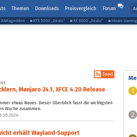
sts
Themen
Downloads
Preisvergleich
Forum
A
RAMageddon
RTX 5000 „Deals“
RX 9000 „Deals“
Ideale Gamin
Feed
Me
CHE
klern, Manjaro 24.1, XFCE 4.20 Release
1
mmer etwas Neues. Dieser Überblick fasst die wichtigsten
nen Woche zusammen.
2
6.10.2024
icht erhält Wayland-Support