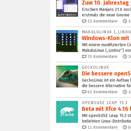
Zum 10. Jahrestag 
Erschien Manjaro 21.0 noc
erstmals die neue Gnome 
15
Kommentare
1
MAKULULINUX („LINDO
Windows-Klon mit 
Mit einem modifizierten
MakuluLinux („LinDoz“) vo
35
Kommentare
3
GECKOLINUX
Die bessere openSU
GeckoLinux ist ein Aufbau 
die bessere Alternative für
61
Kommentare
1
OPENSUSE LEAP 15.3
Beta mit Xfce 4.16
Mit openSUSE Leap 15.3 ste
beliebten Linux-Distribut
11
Kommentare
0