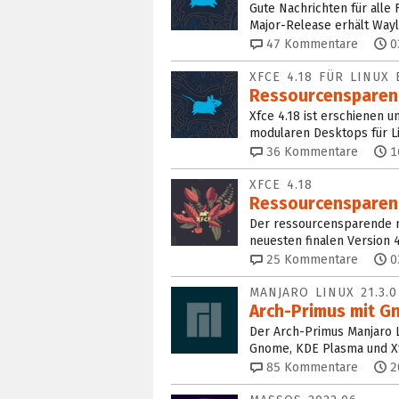
Gute Nachrichten für alle
Major-Release erhält Way
47
Kommentare
0
XFCE 4.18 FÜR LINUX
Ressourcensparend
Xfce 4.18 ist erschienen u
modularen Desktops für Lin
36
Kommentare
1
XFCE 4.18
Ressourcensparend
Der ressourcensparende m
neuesten finalen Version 4
25
Kommentare
0
MANJARO LINUX 21.3.
Arch-Primus mit G
Der Arch-Primus Manjaro Li
Gnome, KDE Plasma und Xf
85
Kommentare
2