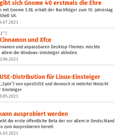
gibt sich Gnome 40 erstmals die Ehre
h mit Gnome 3.38, erhält der Nachfolger zum 10. Jahrestag
Shell UX.
4.07.2021
Z“)
Cinnamon und Xfce
 Cinnamon und anpassbaren Desktop-Themes möchte
r allem die Windows-Umsteiger abholen.
0.06.2021
SE-Distribution für Linux-Einsteiger
(„Spin“) von openSUSE und dennoch in vielerlei Hinsicht
 Einsteiger.
8.05.2021
 kann ausprobiert werden
ht die erste öffentliche Beta der vor allem in Deutschland
ion zum Ausprobieren bereit.
4.03.2021