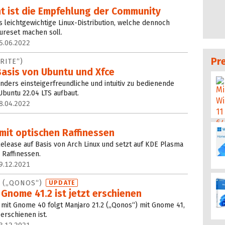
ht ist die Empfehlung der Community
 leichtgewichtige Linux-Distribution, welche dennoch
ureset machen soll.
5.06.2022
Pr
RITE“)
Basis von Ubuntu und Xfce
sonders einsteigerfreundliche und intuitiv zu bedienende
 Ubuntu 22.04 LTS aufbaut.
8.04.2022
mit optischen Raffinessen
 Release auf Basis von Arch Linux und setzt auf KDE Plasma
n Raffinessen.
9.12.2021
0 („QONOS“)
UPDATE
Gnome 41.2 ist jetzt erschienen
) mit Gnome 40 folgt Manjaro 21.2 („Qonos“) mit Gnome 41,
erschienen ist.