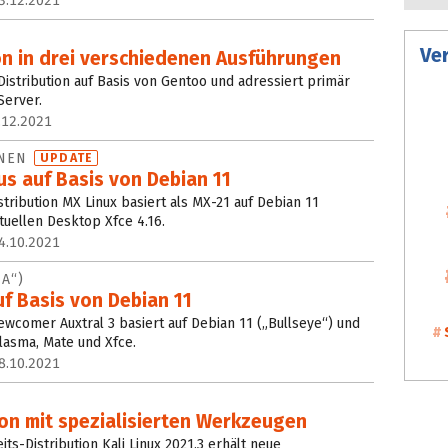
3.12.2021
Ve
on in drei verschiedenen Ausführungen
e Distribution auf Basis von Gentoo und adressiert primär
Server.
.12.2021
ENEN
UPDATE
s auf Basis von Debian 11
stribution MX Linux basiert als MX-21 auf Debian 11
tuellen Desktop Xfce 4.16.
4.10.2021
A“)
f Basis von Debian 11
ewcomer Auxtral 3 basiert auf Debian 11 („Bullseye“) und
lasma, Mate und Xfce.
8.10.2021
ion mit spezialisierten Werkzeugen
its-Distribution Kali Linux 2021.3 erhält neue