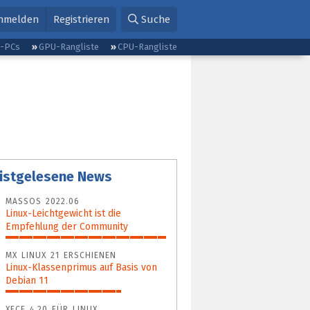
nmelden
Registrieren
Suche
g-PCs
GPU-Rangliste
CPU-Rangliste
istgelesene News
MASSOS 2022.06
Linux-Leichtgewicht ist die
Empfehlung der Community
100%
MX LINUX 21 ERSCHIENEN
Linux-Klassenprimus auf Basis von
Debian 11
72%
XFCE 4.20 FÜR LINUX