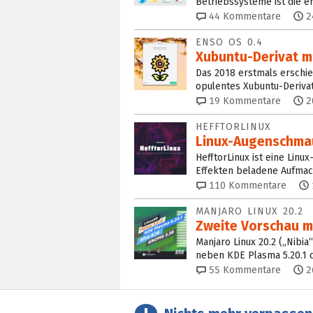
Betriebssysteme ist die e
44
Kommentare
2
ENSO OS 0.4
Xubuntu-Derivat mit
Das 2018 erstmals erschi
opulentes Xubuntu-Derivat 
19
Kommentare
2
HEFFTORLINUX
Linux-Augenschmau
HefftorLinux ist eine Linux-
Effekten beladene Aufmach
110
Kommentare
MANJARO LINUX 20.2
Zweite Vorschau mi
Manjaro Linux 20.2 („Nibia
neben KDE Plasma 5.20.1 d
55
Kommentare
2