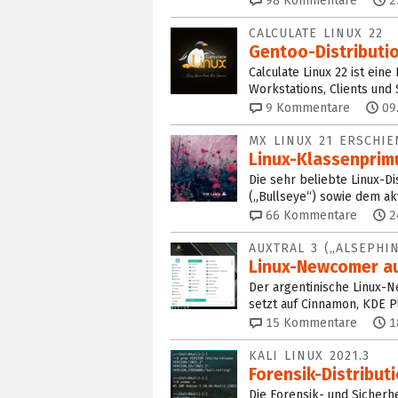
98
Kommentare
2
CALCULATE LINUX 22
Gentoo-Distributi
Calculate Linux 22 ist ein
Workstations, Clients und 
9
Kommentare
09
MX LINUX 21 ERSCHI
Linux-Klassenprimu
Die sehr beliebte Linux-Di
(„Bullseye“) sowie dem ak
66
Kommentare
2
AUXTRAL 3 („ALSEPHIN
Linux-Newcomer au
Der argentinische Linux-N
setzt auf Cinnamon, KDE P
15
Kommentare
1
KALI LINUX 2021.3
Forensik-Distribut
Die Forensik- und Sicherhe