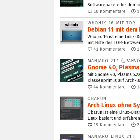
Softwarepakete für den h
10
Kommentare
1
WHONIX 16 MIT TOR
Debian 11 mit dem
Whonix 16 ist eine Linux-D
mit Hilfe des TOR-Netzwer
41
Kommentare
1
MANJARO 21.1 („PAHVO
Gnome 40, Plasma 5
Mit Gnome 40, Plasma 5.22
Klassenprimus auf Arch-Ba
44
Kommentare
1
OBARUN
Arch Linux ohne S
Obarun ist eine Linux-Dis
Linux basiert und erfahre
19
Kommentare
2
MANJARO LINUX 21.1