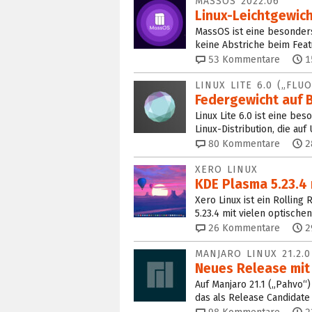
MASSOS 2022.06
Linux-Leichtgewic
MassOS ist eine besonders
keine Abstriche beim Feat
53
Kommentare
1
LINUX LITE 6.0 („FLUO
Federgewicht auf 
Linux Lite 6.0 ist eine be
Linux-Distribution, die auf
80
Kommentare
2
XERO LINUX
KDE Plasma 5.23.4 
Xero Linux ist ein Rolling
5.23.4 mit vielen optische
26
Kommentare
2
MANJARO LINUX 21.2.
Neues Release mit 
Auf Manjaro 21.1 („Pahvo“
das als Release Candidate 