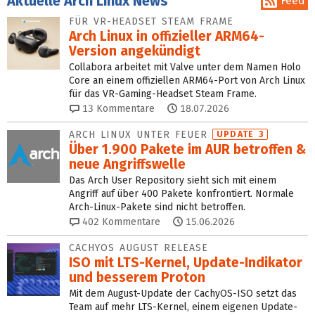
Aktuelle Arch Linux News
Feed
FÜR VR-HEADSET STEAM FRAME
Arch Linux in offizieller ARM64-
Version angekündigt
Collabora arbeitet mit Valve unter dem Namen Holo
Core an einem offiziellen ARM64-Port von Arch Linux
für das VR-Gaming-Headset Steam Frame.
13
Kommentare
18.07.2026
ARCH LINUX UNTER FEUER
UPDATE 3
Über 1.900 Pakete im AUR betroffen &
neue Angriffswelle
Das Arch User Repository sieht sich mit einem
Angriff auf über 400 Pakete konfrontiert. Normale
Arch-Linux-Pakete sind nicht betroffen.
402
Kommentare
15.06.2026
CACHYOS AUGUST RELEASE
ISO mit LTS-Kernel, Update-Indikator
und besserem Proton
Mit dem August-Update der CachyOS-ISO setzt das
Team auf mehr LTS-Kernel, einem eigenen Update-