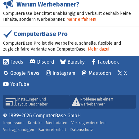
Warum Werbebanner?
ComputerBase berichtet unabhängig und verkauft deshalb keine
Inhalte, sondern Werbebanner.
Mehr erfahren!
ComputerBase Pro
ComputerBase Pro ist die werbefreie, schnelle, flexible und
zugleich faire Variante von ComputerBase.
Mehr dazu!
Feeds
Discord
Bluesky
Facebook
Google News
Instagram
Mastodon
X
YouTube
Einstellungen und
Probleme mit einem
Layout-Umschalter
Werbebanner?
© 1999–2026 ComputerBase GmbH
Impressum
Kontakt
Mediadaten
Vertrag widerrufen
Vertrag kündigen
Barrierefreiheit
Datenschutz