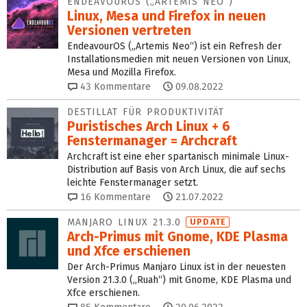
ENDEAVOUROS („ARTEMIS NEO“)
Linux, Mesa und Firefox in neuen
Versionen vertreten
EndeavourOS („Artemis Neo“) ist ein Refresh der
Installationsmedien mit neuen Versionen von Linux,
Mesa und Mozilla Firefox.
43
Kommentare
09.08.2022
DESTILLAT FÜR PRODUKTIVITÄT
Puristisches Arch Linux + 6
Fenstermanager = Archcraft
Archcraft ist eine eher spartanisch minimale Linux-
Distribution auf Basis von Arch Linux, die auf sechs
leichte Fenstermanager setzt.
16
Kommentare
21.07.2022
MANJARO LINUX 21.3.0
UPDATE
Arch-Primus mit Gnome, KDE Plasma
und Xfce erschienen
Der Arch-Primus Manjaro Linux ist in der neuesten
Version 21.3.0 („Ruah“) mit Gnome, KDE Plasma und
Xfce erschienen.