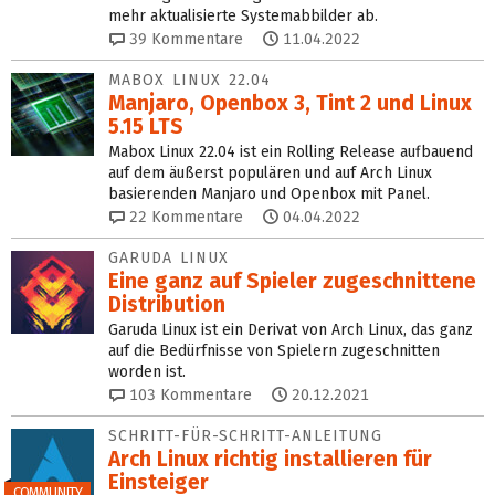
mehr aktualisierte Systemabbilder ab.
39
Kommentare
11.04.2022
MABOX LINUX 22.04
Manjaro, Openbox 3, Tint 2 und Linux
5.15 LTS
Mabox Linux 22.04 ist ein Rolling Release aufbauend
auf dem äußerst populären und auf Arch Linux
basierenden Manjaro und Openbox mit Panel.
22
Kommentare
04.04.2022
GARUDA LINUX
Eine ganz auf Spieler zugeschnittene
Distribution
Garuda Linux ist ein Derivat von Arch Linux, das ganz
auf die Bedürfnisse von Spielern zugeschnitten
worden ist.
103
Kommentare
20.12.2021
SCHRITT-FÜR-SCHRITT-ANLEITUNG
Arch Linux richtig installieren für
Einsteiger
COMMUNITY