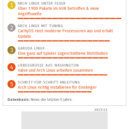
ARCH LINUX UNTER FEUER
1
Über 1.900 Pakete im AUR betroffen & neue
Angriffswelle
100%
ARCH LINUX MIT TUNING
2
CachyOS reizt moderne Prozessoren aus und erhält
Update
89%
GARUDA LINUX
3
Eine ganz auf Spieler zugeschnittene Distribution
87%
LIEBESGRÜSSE AUS WASHINGTON
4
Valve und Arch Linux arbeiten zusammen
86%
SCHRITT-FÜR-SCHRITT-ANLEITUNG
5
Arch Linux richtig installieren für Einsteiger
71%
Datenbasis:
News der letzten 5 Jahre.