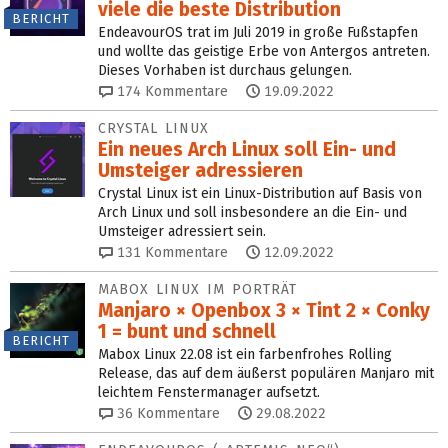
viele die beste Distribution
BERICHT
EndeavourOS trat im Juli 2019 in große Fußstapfen
und wollte das geistige Erbe von Antergos antreten.
Dieses Vorhaben ist durchaus gelungen.
174
Kommentare
19.09.2022
CRYSTAL LINUX
Ein neues Arch Linux soll Ein- und
Umsteiger adressieren
Crystal Linux ist ein Linux-Distribution auf Basis von
Arch Linux und soll insbesondere an die Ein- und
Umsteiger adressiert sein.
131
Kommentare
12.09.2022
MABOX LINUX IM PORTRÄT
Manjaro × Openbox 3 × Tint 2 × Conky
1 = bunt und schnell
BERICHT
Mabox Linux 22.08 ist ein farbenfrohes Rolling
Release, das auf dem äußerst populären Manjaro mit
leichtem Fenstermanager aufsetzt.
36
Kommentare
29.08.2022