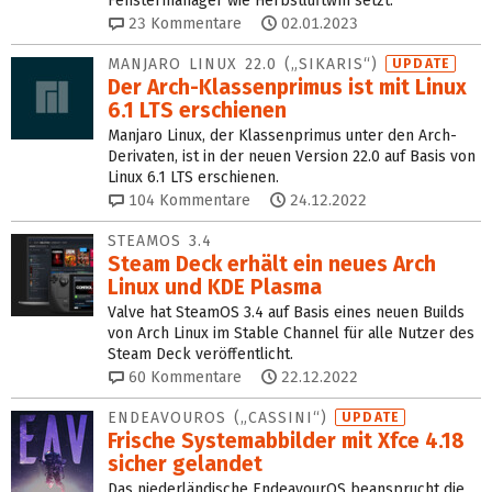
Fenstermanager wie Herbstluftwm setzt.
23
Kommentare
02.01.2023
MANJARO LINUX 22.0 („SIKARIS“)
UPDATE
Der Arch-Klassenprimus ist mit Linux
6.1 LTS erschienen
Manjaro Linux, der Klassenprimus unter den Arch-
Derivaten, ist in der neuen Version 22.0 auf Basis von
Linux 6.1 LTS erschienen.
104
Kommentare
24.12.2022
STEAMOS 3.4
Steam Deck erhält ein neues Arch
Linux und KDE Plasma
Valve hat SteamOS 3.4 auf Basis eines neuen Builds
von Arch Linux im Stable Channel für alle Nutzer des
Steam Deck veröffentlicht.
60
Kommentare
22.12.2022
ENDEAVOUROS („CASSINI“)
UPDATE
Frische Systemabbilder mit Xfce 4.18
sicher gelandet
Das niederländische EndeavourOS beansprucht die