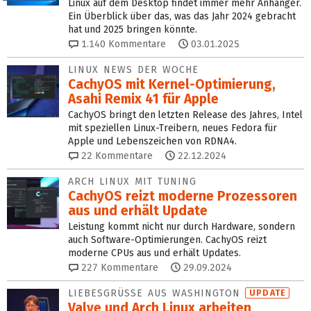
Linux auf dem Desktop findet immer mehr Anhänger.
Ein Überblick über das, was das Jahr 2024 gebracht
hat und 2025 bringen könnte.
1.140
Kommentare
03.01.2025
LINUX NEWS DER WOCHE
CachyOS mit Kernel-Optimierung,
Asahi Remix 41 für Apple
CachyOS bringt den letzten Release des Jahres, Intel
mit speziellen Linux-Treibern, neues Fedora für
Apple und Lebenszeichen von RDNA4.
22
Kommentare
22.12.2024
ARCH LINUX MIT TUNING
CachyOS reizt moderne Prozessoren
aus und erhält Update
Leistung kommt nicht nur durch Hardware, sondern
auch Software-Optimierungen. CachyOS reizt
moderne CPUs aus und erhält Updates.
227
Kommentare
29.09.2024
LIEBESGRÜSSE AUS WASHINGTON
UPDATE
Valve und Arch Linux arbeiten