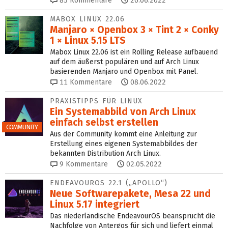
85
Kommentare
20.06.2022
MABOX LINUX 22.06
Manjaro × Openbox 3 × Tint 2 × Conky
1 × Linux 5.15 LTS
Mabox Linux 22.06 ist ein Rolling Release aufbauend
auf dem äußerst populären und auf Arch Linux
basierenden Manjaro und Openbox mit Panel.
11
Kommentare
08.06.2022
PRAXISTIPPS FÜR LINUX
Ein Systemabbild von Arch Linux
einfach selbst erstellen
COMMUNITY
Aus der Community kommt eine Anleitung zur
Erstellung eines eigenen Systemabbildes der
bekannten Distribution Arch Linux.
9
Kommentare
02.05.2022
ENDEAVOUROS 22.1 („APOLLO“)
Neue Softwarepakete, Mesa 22 und
Linux 5.17 integriert
Das niederländische EndeavourOS beansprucht die
Nachfolge von Antergos für sich und liefert einmal