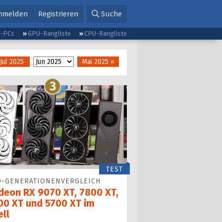
nmelden
Registrieren
Suche
g-PCs
GPU-Rangliste
CPU-Rangliste
Jul 2025
Mai 2025 »
3
TEST
-GENERATIONEN­VERGLEICH
deon RX 9070 XT, 7800 XT,
00 XT und 5700 XT im
ell