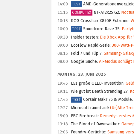
14:00
AMD-Generationen­verglei
TEST
11:15
NF-A12x25 G2
:
Noctua
COMPUTEX
10:15
ROG Crosshair X870E Extreme
:
We
10:00
Soundcore Rave 3S
:
Partyb
TEST
09:30
Insider testen
:
Die Xbox App für 
09:00
EcoFlow Rapid-Serie
:
300-Watt-P
08:15
Fold 7 und Flip 7
:
Samsung-Galaxy-
08:00
Google Suche
:
AI-Modus schlägt 
MONTAG, 23. JUNI 2025
19:45
LGs große OLED-Investition
:
Geld
19:11
Wie gut ist Death Stranding 2?
:
Ko
17:45
Corsair Makr 75 & Module
:
TEST
17:27
Microsoft räumt auf
:
(Ur)Alte Tre
15:00
FBC Firebreak
:
Remedys erstes Mu
13:18
The Blood of Dawnwalker
:
Gamepl
12:06
Foundry-Gerüchte
:
Samsung versc