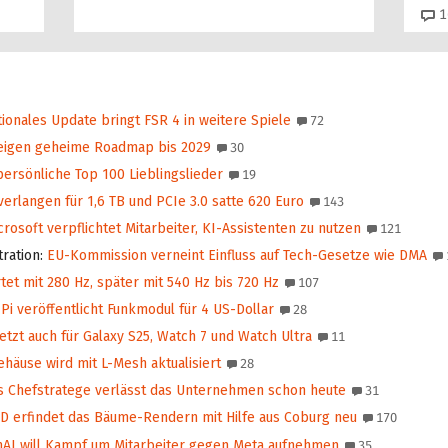
1
ionales Update bringt FSR 4 in weitere Spiele
72
eigen geheime Roadmap bis 2029
30
persönliche Top 100 Lieblingslieder
19
erlangen für 1,6 TB und PCIe 3.0 satte 620 Euro
143
rosoft verpflichtet Mitarbeiter, KI-Assistenten zu nutzen
121
tration
:
EU-Kommission verneint Einfluss auf Tech-Gesetze wie DMA
tet mit 280 Hz, später mit 540 Hz bis 720 Hz
107
i veröffentlicht Funkmodul für 4 US-Dollar
28
etzt auch für Galaxy S25, Watch 7 und Watch Ultra
11
häuse wird mit L-Mesh aktualisiert
28
s Chefstratege verlässt das Unternehmen schon heute
31
 erfindet das Bäume-Rendern mit Hilfe aus Coburg neu
170
I will Kampf um Mitarbeiter gegen Meta aufnehmen
35