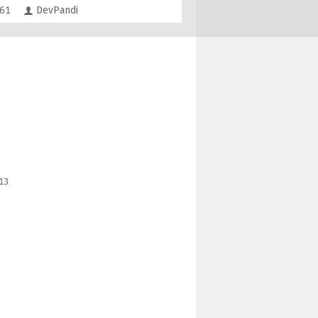
Kommentare
61
DevPandi
13