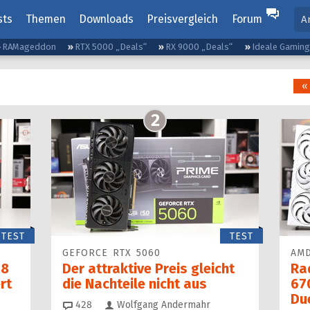
sts
Themen
Downloads
Preisvergleich
Forum
A
RAMageddon
RTX 5000 „Deals“
RX 9000 „Deals“
Ideale Gamin
« 
2
TEST
TEST
GEFORCE RTX 5060
AMD
 8
Der attraktive Preis gleicht
Ra
rt
die Nachteile nicht aus
67
Du
Kommentare
428
Wolfgang Andermahr