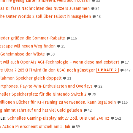
n nie genug Lüfter anbieten, weiß auch Corsair
33
as KI fasst Nachrichten des Nutzers zusammen
84
he Outer Worlds 2 soll über Fallout hinausgehen
48
wieder grüßen die Sommer-Rabatte
116
scape will neuen Weg finden
25
 Geheimnisse der Wüste
30
t will auch OpenAIs AGI-Technologie – wenn diese mal existiert
17
e Ultra 7 265K(F) wird (in den USA) noch günstiger
UPDATE 2
447
 lahmen Speicher gleich doppelt
31
rtphones, Pay-to-Win-Enthusiasten und Overlays
22
eller Speicherplatz für die Nintendo Switch 2
79
illionen Bücher für KI-Training zu verwenden, kann legal sein
116
nimmt Fahrt auf und hat viel Geld geladen
42
LED
:
Schnelles Gaming-Display mit 27 Zoll, UHD und 240 Hz
142
Action Pi erscheint offiziell am 5. Juli
59