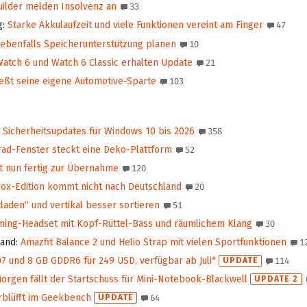
ilder melden Insolvenz an
33
g
:
Starke Akkulaufzeit und viele Funktionen vereint am Finger
47
 ebenfalls Speicherunterstützung planen
10
atch 6 und Watch 6 Classic erhalten Update
21
ießt seine eigene Automotive-Sparte
103
Sicherheits­updates für Windows 10 bis 2026
358
rad-Fenster steckt eine Deko-Plattform
52
t nun fertig zur Übernahme
120
box-Edition kommt nicht nach Deutschland
20
laden“ und vertikal besser sortieren
51
ing-Headset mit Kopf-Rüttel-Bass und räumlichem Klang
30
band
:
Amazfit Balance 2 und Helio Strap mit vielen Sportfunktionen
1
 und 8 GB GDDR6 für 249 USD, verfügbar ab Juli*
UPDATE
114
orgen fällt der Startschuss für Mini-Notebook-Blackwell
UPDATE 2
blüfft im Geekbench
UPDATE
64