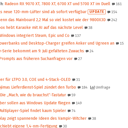
ch
:
Radeon RX 9070 XT, 7800 XT, 6700 XT und 5700 XT im Duell
161
s neue 120-mm-Lüfter sind ab sofort verfügbar
UPDATE
154
nn das Mainboard 2,2 Mal so viel kostet wie der 9800X3D
242
ox hebt Karaoke mit AI auf das nächste Level
38
Windows integriert Steam, Epic und Co
137
owerbanks und Desktop-Charger greifen Anker und Ugreen an
15
Serie bekommt am 9. Juli gefalteten Zuwachs
24
Prompts aus früheren Suchanfragen vor
27
er für LTPO 3.0, COE und 4-Stack-OLED
31
jimas Lieferdienst-Spiel zündet den Turbo
184
Umfrage
Die „Mach, wie du brauchst“-Tastatur
59
iber sollen aus Windows Update fliegen
149
ltiplayer-Spiel findet kaum Spieler
74
ay zeigt spannende Ideen des Vampir-Witcher
38
hiebt eigene 1,4-nm-Fertigung
30