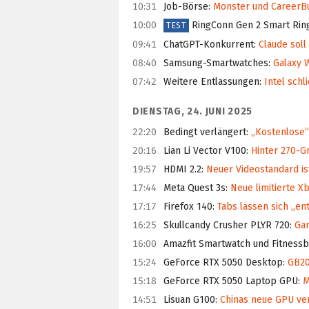
10:31
Job-Börse
:
Monster und CareerBu
10:00
RingConn Gen 2 Smart Rin
TEST
09:41
ChatGPT-Konkurrent
:
Claude soll
08:40
Samsung-Smartwatches
:
Galaxy W
07:42
Weitere Entlassungen
:
Intel schl
DIENSTAG, 24. JUNI 2025
22:20
Bedingt verlängert
:
„Kostenlose“ 
20:16
Lian Li Vector V100
:
Hinter 270-G
19:57
HDMI 2.2
:
Neuer Videostandard is
17:44
Meta Quest 3s
:
Neue limitierte X
17:17
Firefox 140
:
Tabs lassen sich „ent
16:25
Skullcandy Crusher PLYR 720
:
Gam
16:00
Amazfit Smartwatch und Fitness
15:24
GeForce RTX 5050 Desktop
:
GB207
15:18
GeForce RTX 5050 Laptop GPU
:
M
14:51
Lisuan G100
:
Chinas neue GPU ver