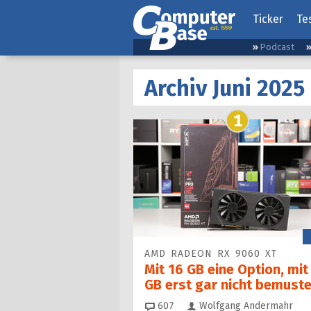
Ticker
Te
Podcast
Archiv Juni 2025
1
AMD RADEON RX 9060 XT
Mit 16 GB eine Option, mit
GB erst gar nicht bemuste
Kommentare
607
Wolfgang Andermahr