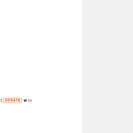
t
UPDATE
58