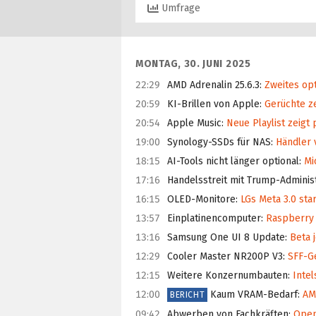
Umfrage
MONTAG, 30. JUNI 2025
22:29
AMD Adrenalin 25.6.3
:
Zweites opt
20:59
KI-Brillen von Apple
:
Gerüchte z
20:54
Apple Music
:
Neue Playlist zeigt 
19:00
Synology-SSDs für NAS
:
Händler v
18:15
AI-Tools nicht länger optional
:
Mic
17:16
Handelsstreit mit Trump-Adminis
16:15
OLED-Monitore
:
LGs Meta 3.0 star
13:57
Einplatinencomputer
:
Raspberry P
13:16
Samsung One UI 8 Update
:
Beta j
12:29
Cooler Master NR200P V3
:
SFF-Ge
12:15
Weitere Konzernumbauten
:
Intel
12:00
Kaum VRAM-Bedarf
:
AMD
BERICHT
09:42
Abwerben von Fachkräften
:
OpenA