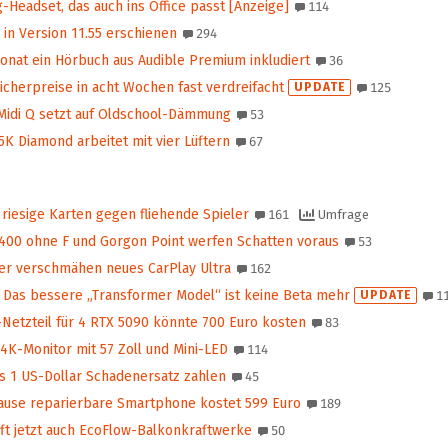
Headset, das auch ins Office passt [Anzeige]
114
in Version 11.55 erschienen
294
nat ein Hörbuch aus Audible Premium inkludiert
36
herpreise in acht Wochen fast verdreifacht
UPDATE
125
Midi Q setzt auf Oldschool-Dämmung
53
5K Diamond arbeitet mit vier Lüftern
67
t riesige Karten gegen fliehende Spieler
161
Umfrage
400 ohne F und Gorgon Point werfen Schatten voraus
53
r verschmähen neues CarPlay Ultra
162
Das bessere „Transformer Model“ ist keine Beta mehr
UPDATE
1
Netzteil für 4 RTX 5090 könnte 700 Euro kosten
83
4K-Monitor mit 57 Zoll und Mini-LED
114
s 1 US-Dollar Schadenersatz zahlen
45
use reparierbare Smartphone kostet 599 Euro
189
ft jetzt auch EcoFlow-Balkon­kraftwerke
50