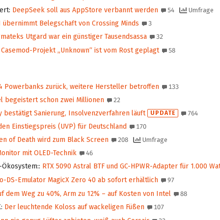
ert
:
DeepSeek soll aus AppStore verbannt werden
54
Umfrage
übernimmt Beleg­schaft von Crossing Minds
3
mateks Utgard war ein günstiger Tausendsassa
32
Casemod-Projekt „Unknown“ ist vom Rost geplagt
58
4 Powerbanks zurück, weitere Hersteller betroffen
133
 begeistert schon zwei Millionen
22
 bestätigt Sanierung, Insolvenzverfahren läuft
UPDATE
764
den Einstiegspreis (UVP) für Deutschland
170
en of Death wird zum Black Screen
208
Umfrage
onitor mit OLED-Technik
46
F-Ökosystem:
:
RTX 5090 Astral BTF und GC-HPWR-Adapter für 1.000 Wat
-DS-Emulator MagicX Zero 40 ab sofort erhältlich
97
f dem Weg zu 40%, Arm zu 12% – auf Kosten von Intel
88
X
:
Der leuchtende Koloss auf wackeligen Füßen
107