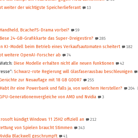
t weiter der wichtigste Speicherlieferant
13
Handheld, BcacheFS-Drama vorbei?
59
diese 24-GB-Grafikkarte das Super-Dreigestirn?
285
n KI-Modell beim Betrieb eines Verkaufsautomaten scheitert
182
bt weitere OpenAI-Forscher ab
74
 Watch
:
Diese Modelle erhalten nicht alle neuen Funktionen
42
resse“
:
Schwarz-rote Regierung will Glasfaserausbau beschleunigen
Gerüchte zur Neuauflage mit 18 GB GDDR7
255
Habt ihr eine Powerbank und falls ja, von welchem Hersteller?
204
GPU-Generationen­vergleiche von AMD und Nvidia
3
rosoft kündigt Windows 11 25H2 offiziell an
212
Rettung von Spielen braucht Stimmen
343
Nvidia Blackwell geschrumpft
41