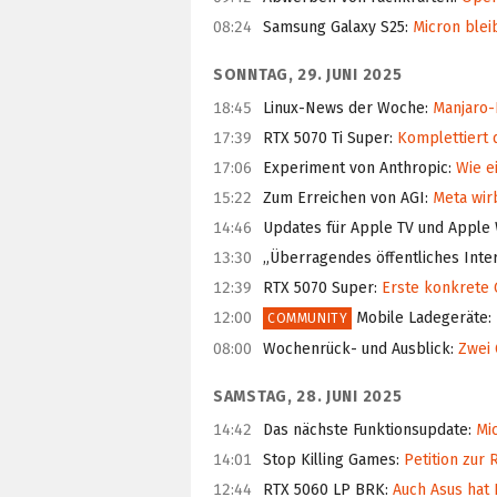
08:24
Samsung Galaxy S25
:
Micron bleib
SONNTAG, 29. JUNI 2025
18:45
Linux-News der Woche
:
Manjaro-
17:39
RTX 5070 Ti Super
:
Komplettiert 
17:06
Experiment von Anthropic
:
Wie ei
15:22
Zum Erreichen von AGI
:
Meta wir
14:46
Updates für Apple TV und Apple
13:30
„Überragendes öffentliches Inte
12:39
RTX 5070 Super
:
Erste konkrete 
12:00
Mobile Ladegeräte
:
COMMUNITY
08:00
Wochenrück- und Ausblick
:
Zwei 
SAMSTAG, 28. JUNI 2025
14:42
Das nächste Funktionsupdate
:
Mic
14:01
Stop Killing Games
:
Petition zur 
12:44
RTX 5060 LP BRK
:
Auch Asus hat 