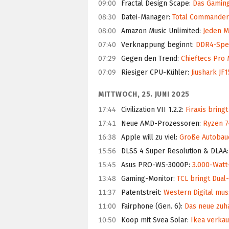
09:00
Fractal Design Scape
:
Das Gaming-
08:30
Datei-Manager
:
Total Commander 
08:00
Amazon Music Unlimited
:
Jeden Mo
07:40
Verknappung beginnt
:
DDR4-Speic
07:29
Gegen den Trend
:
Chieftecs Pro 
07:09
Riesiger CPU-Kühler
:
Jiushark JF1
MITTWOCH, 25. JUNI 2025
17:44
Civilization VII 1.2.2
:
Firaxis bring
17:41
Neue AMD-Prozessoren
:
Ryzen 7
16:38
Apple will zu viel
:
Große Autobaue
15:56
DLSS 4 Super Resolution & DLAA
:
15:45
Asus PRO-WS-3000P
:
3.000-Watt-
13:48
Gaming-Monitor
:
TCL bringt Dual-
11:37
Patentstreit
:
Western Digital mus
11:00
Fairphone (Gen. 6)
:
Das neue zuha
10:50
Koop mit Svea Solar
:
Ikea verkau