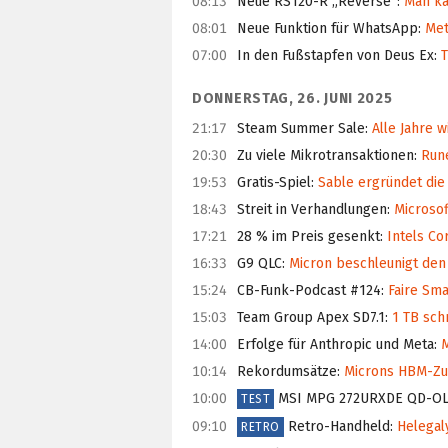
08:13
Neue RS120-R „Reverse“
:
Man kan
08:01
Neue Funktion für WhatsApp
:
Met
07:00
In den Fußstapfen von Deus Ex
:
T
DONNERSTAG, 26. JUNI 2025
21:17
Steam Summer Sale
:
Alle Jahre 
20:30
Zu viele Mikrotransaktionen
:
Rune
19:53
Gratis-Spiel
:
Sable ergründet die
18:43
Streit in Verhandlungen
:
Microsof
17:21
28 % im Preis gesenkt
:
Intels Cor
16:33
G9 QLC
:
Micron beschleunigt den
15:24
CB-Funk-Podcast #124
:
Faire Sma
15:03
Team Group Apex SD7.1
:
1 TB schn
14:00
Erfolge für Anthropic und Meta
:
M
10:14
Rekordumsätze
:
Microns HBM-Zug 
10:00
MSI MPG 272URXDE QD-O
TEST
09:10
Retro-Handheld
:
Helegaly 
RETRO