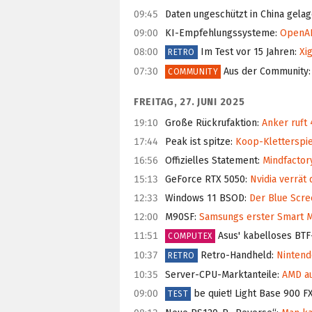
09:45
Daten ungeschützt in China gelag
09:00
KI-Empfehlungssysteme
:
OpenAI 
08:00
Im Test vor 15 Jahren
:
Xig
RETRO
07:30
Aus der Community
:
COMMUNITY
FREITAG, 27. JUNI 2025
19:10
Große Rückrufaktion
:
Anker ruft 
17:44
Peak ist spitze
:
Koop-Kletterspiel
16:56
Offizielles Statement
:
Mindfactory
15:13
GeForce RTX 5050
:
Nvidia verrät 
12:33
Windows 11 BSOD
:
Der Blue Scre
12:00
M90SF
:
Samsungs erster Smart M
11:51
Asus' kabelloses BT
COMPUTEX
10:37
Retro-Handheld
:
Nintendo
RETRO
10:35
Server-CPU-Marktanteile
:
AMD au
09:00
be quiet! Light Base 900 F
TEST