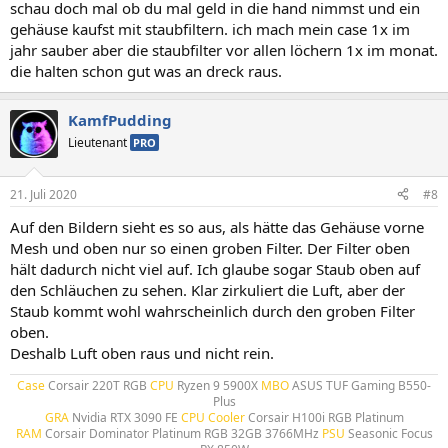
schau doch mal ob du mal geld in die hand nimmst und ein
:
gehäuse kaufst mit staubfiltern. ich mach mein case 1x im
jahr sauber aber die staubfilter vor allen löchern 1x im monat.
die halten schon gut was an dreck raus.
KamfPudding
Lieutenant
PRO
21. Juli 2020
#8
Auf den Bildern sieht es so aus, als hätte das Gehäuse vorne
Mesh und oben nur so einen groben Filter. Der Filter oben
hält dadurch nicht viel auf. Ich glaube sogar Staub oben auf
den Schläuchen zu sehen. Klar zirkuliert die Luft, aber der
Staub kommt wohl wahrscheinlich durch den groben Filter
oben.
Deshalb Luft oben raus und nicht rein.
Case
Corsair 220T RGB
CPU
Ryzen 9 5900X
MBO
ASUS TUF Gaming B550-
Plus
GRA
Nvidia RTX 3090 FE
CPU Cooler
Corsair H100i RGB Platinum
RAM
Corsair Dominator Platinum RGB 32GB 3766MHz
PSU
Seasonic Focus