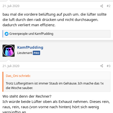
21. Juli 2020
#2
bau mal die vordere belüftung auf push um. die lüfter sollte
die luft durch den radi drücken und nicht durchsaugen.
dadurch verliert man effizienz.
Greenpeople
und
KamfPudding
R
e
a
KamfPudding
k
t
Lieutenant
PRO
i
o
n
21. Juli 2020
#3
e
n
Das_Oni schrieb:
:
Trotz Lüftergittern ist immer Staub im Gehäuse. Ich mache das 1x
die Woche sauber.
Wo steht denn der Rechner?
Ich würde beide Lüfter oben als Exhaust nehmen. Dieses rein,
raus, rein, raus (von vorne nach hinten) hört sich wenig
vernünftig an.