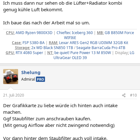
Ich muss dann nur sehen ob die Lüfter+Radiator kombi
genug kühle Luft bekommt.
Ich baue das nach der Arbeit mal so um.
CPU:
AMD Ryzen 9800X3D
|
Chieftec Iceberg 360
|
MB:
GB B850M Force
WIFI6E
Case:
FSP S380-BA
|
RAM:
Lexar ARES Gen2 RGB UDIMM 32GB Kit
Storage:
2x WD Black SN850 1TB
/
Seagate BarraCuda Pro 4TB
GPU:
RTX 4080 Super
|
NT:
be quiet! Pure Power 13 M 850W
| Display
:
LG
UltraGear OLED 39
Shelung
Admiral
PRO
21. Juli 2020
#10
Der Grafikkarte zu liebe würde ich hinten auch intake
machen.
Ggf Staubfilter zum anschrauben kaufen.
(Mit genug Airflow aber nicht zwingend notwendig)
Vor dann hinter dem Staubfilter auch voll intake.