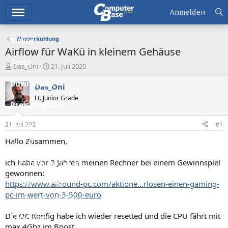
Hauptmenü
Anmelden
Wasserkühlung
Ticker
Airflow für WaKü in kleinem Gehäuse
Tests
E
E
Das_Oni
21. Juli 2020
r
r
Downloads
s
s
Das_Oni
t
t
Lt. Junior Grade
e
e
Preisvergleich
l
l
l
l
21. Juli 2020
#1
Forum
e
t
r
a
Hallo Zusammen,
Aktuelles
m
ich habe vor 3 Jahren meinen Rechner bei einem Gewinnspiel
Empfohlene Inhalte
gewonnen:
Neue Beiträge
https://www.allround-pc.com/aktione...rlosen-einen-gaming-
pc-im-wert-von-3-500-euro
Neueste Aktivitäten
Die OC Konfig habe ich wieder resetted und die CPU fährt mit
Leserartikel
max 4Ghz im Boost.