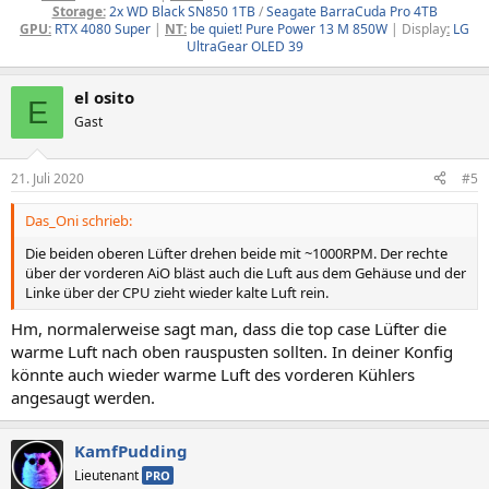
Storage:
2x WD Black SN850 1TB
/
Seagate BarraCuda Pro 4TB
GPU:
RTX 4080 Super
|
NT:
be quiet! Pure Power 13 M 850W
| Display
:
LG
UltraGear OLED 39
el osito
E
Gast
21. Juli 2020
#5
Das_Oni schrieb:
Die beiden oberen Lüfter drehen beide mit ~1000RPM. Der rechte
über der vorderen AiO bläst auch die Luft aus dem Gehäuse und der
Linke über der CPU zieht wieder kalte Luft rein.
Hm, normalerweise sagt man, dass die top case Lüfter die
warme Luft nach oben rauspusten sollten. In deiner Konfig
könnte auch wieder warme Luft des vorderen Kühlers
angesaugt werden.
KamfPudding
Lieutenant
PRO