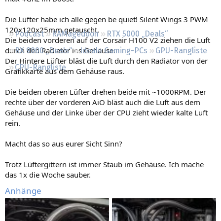
Regeln
Die Lüfter habe ich alle gegen be quiet! Silent Wings 3 PWM
120x120x25mm getauscht.
Podcast
RAMageddon
RTX 5000 „Deals“
Die beiden vorderen auf der Corsair H100 V2 ziehen die Luft
durch den Radiator ins Gehäuse.
RX 9000 „Deals“
Ideale Gaming-PCs
GPU-Rangliste
Der Hintere Lüfter bläst die Luft durch den Radiator von der
CPU-Rangliste
Grafikkarte aus dem Gehäuse raus.
Die beiden oberen Lüfter drehen beide mit ~1000RPM. Der
rechte über der vorderen AiO bläst auch die Luft aus dem
Gehäuse und der Linke über der CPU zieht wieder kalte Luft
rein.
Macht das so aus eurer Sicht Sinn?
Trotz Lüftergittern ist immer Staub im Gehäuse. Ich mache
das 1x die Woche sauber.
Anhänge