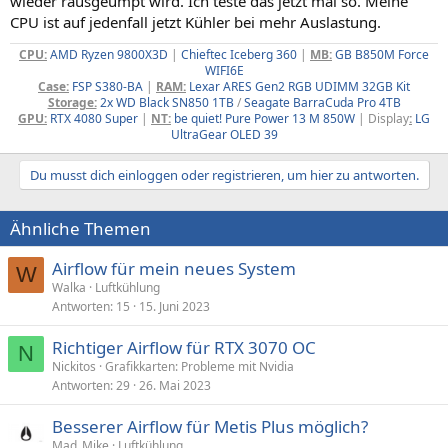
wieder rausgeumpt wird. Ich teste das jetzt mal so. Meine
CPU ist auf jedenfall jetzt Kühler bei mehr Auslastung.
CPU:
AMD Ryzen 9800X3D
|
Chieftec Iceberg 360
|
MB:
GB B850M Force
WIFI6E
Case:
FSP S380-BA
|
RAM:
Lexar ARES Gen2 RGB UDIMM 32GB Kit
Storage:
2x WD Black SN850 1TB
/
Seagate BarraCuda Pro 4TB
GPU:
RTX 4080 Super
|
NT:
be quiet! Pure Power 13 M 850W
| Display
:
LG
UltraGear OLED 39
Du musst dich einloggen oder registrieren, um hier zu antworten.
Ähnliche Themen
Airflow für mein neues System
W
Walka
Luftkühlung
Antworten
15
15. Juni 2023
Richtiger Airflow für RTX 3070 OC
N
Nickitos
Grafikkarten: Probleme mit Nvidia
Antworten
29
26. Mai 2023
Besserer Airflow für Metis Plus möglich?
Mad_Mike
Luftkühlung