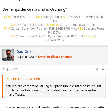
Die Temps der Graka sind in Ordnung?
Case
Corsair 220T RGB
CPU
Ryzen 9 5900X
MBO
ASUS TUF Gaming B550-
Plus
GRA
Nvidia RTX 3090 FE
CPU Cooler
Corsair H100i RGB Platinum
RAM
Corsair Dominator Platinum RGB 32GB 3766MHz
PSU
Seasonic Focus
PX 850W
SSD
Corsair Force MP600 1TB, Samsung EVO 860 2 TB
Monitor
LG
OLED42C21LA​
Das_Oni
Lt. Junior Grade
Ersteller dieses Themas
21. Juli 2020
#4
DarkInterceptor schrieb:
bau mal die vordere belüftung auf push um. die lüfter sollte die luft
durch den radi drücken und nicht durchsaugen. dadurch verliert
man effizienz.
Ok, das war die Grundkonfiguration, hatte gestern die Konfig