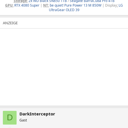
Storage:
2x WD Black SN850 1TB
/
Seagate BarraCuda Pro 4TB
GPU:
RTX 4080 Super
|
NT:
be quiet! Pure Power 13 M 850W
| Display
:
LG
UltraGear OLED 39
DarkInterceptor
D
Gast