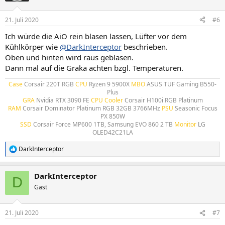
21. Juli 2020
#6
Ich würde die AiO rein blasen lassen, Lüfter vor dem
Kühlkörper wie
@DarkInterceptor
beschrieben.
Oben und hinten wird raus geblasen.
Dann mal auf die Graka achten bzgl. Temperaturen.
Case
Corsair 220T RGB
CPU
Ryzen 9 5900X
MBO
ASUS TUF Gaming B550-
Plus
GRA
Nvidia RTX 3090 FE
CPU Cooler
Corsair H100i RGB Platinum
RAM
Corsair Dominator Platinum RGB 32GB 3766MHz
PSU
Seasonic Focus
PX 850W
SSD
Corsair Force MP600 1TB, Samsung EVO 860 2 TB
Monitor
LG
OLED42C21LA​
DarkInterceptor
R
e
a
DarkInterceptor
k
D
t
Gast
i
o
n
21. Juli 2020
#7
e
n