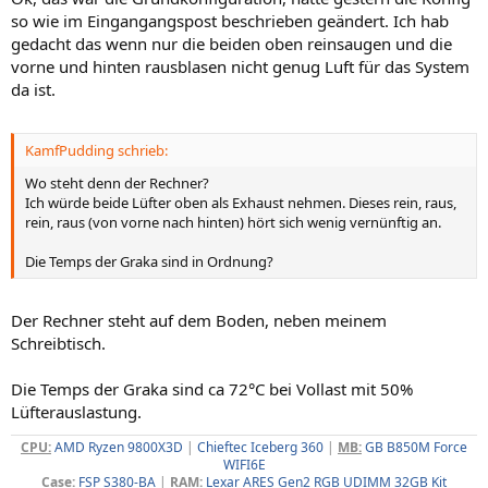
so wie im Eingangangspost beschrieben geändert. Ich hab
gedacht das wenn nur die beiden oben reinsaugen und die
vorne und hinten rausblasen nicht genug Luft für das System
da ist.
KamfPudding schrieb:
Wo steht denn der Rechner?
Ich würde beide Lüfter oben als Exhaust nehmen. Dieses rein, raus,
rein, raus (von vorne nach hinten) hört sich wenig vernünftig an.
Die Temps der Graka sind in Ordnung?
Der Rechner steht auf dem Boden, neben meinem
Schreibtisch.
Die Temps der Graka sind ca 72°C bei Vollast mit 50%
Lüfterauslastung.
CPU:
AMD Ryzen 9800X3D
|
Chieftec Iceberg 360
|
MB:
GB B850M Force
WIFI6E
Case:
FSP S380-BA
|
RAM:
Lexar ARES Gen2 RGB UDIMM 32GB Kit