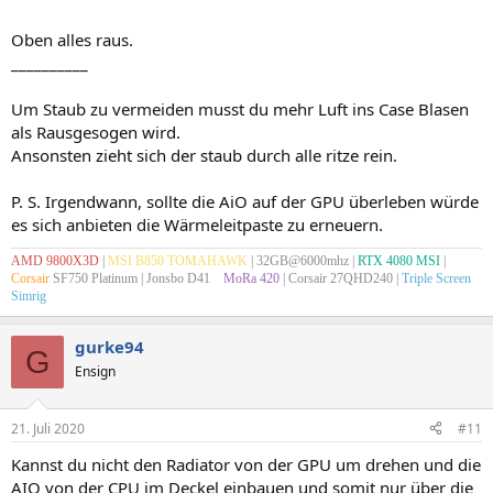
Oben alles raus.
__________
Um Staub zu vermeiden musst du mehr Luft ins Case Blasen
als Rausgesogen wird.
Ansonsten zieht sich der staub durch alle ritze rein.
P. S. Irgendwann, sollte die AiO auf der GPU überleben würde
es sich anbieten die Wärmeleitpaste zu erneuern.
AMD 9800X3D
|
MSI B850 TOMAHAWK
| 32GB@6000mhz |
RTX 4080 MSI
|
Corsair
SF750 Platinum
| Jonsbo D41
x
MoRa 420
| Corsair 27QHD240 |
Triple Screen
Simrig
gurke94
G
Ensign
21. Juli 2020
#11
Kannst du nicht den Radiator von der GPU um drehen und die
AIO von der CPU im Deckel einbauen und somit nur über die