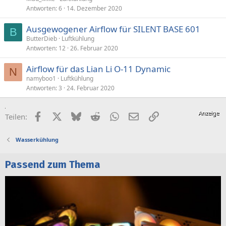
Antworten
6
14. Dezember 2020
Ausgewogener Airflow für SILENT BASE 601
B
ButterDieb
Luftkühlung
Antworten
12
26. Februar 2020
Airflow für das Lian Li O-11 Dynamic
N
namyboo1
Luftkühlung
Antworten
3
24. Februar 2020
Facebook
X (Twitter)
Bluesky
Reddit
WhatsApp
E-Mail
Link
Teilen:
Wasserkühlung
Passend zum Thema