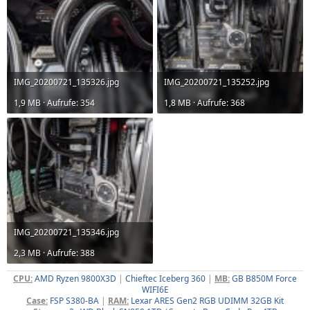
IMG_20200721_135326.jpg
IMG_20200721_135252.jpg
1,9 MB · Aufrufe: 354
1,8 MB · Aufrufe: 368
IMG_20200721_135346.jpg
2,3 MB · Aufrufe: 388
CPU:
AMD Ryzen 9800X3D
|
Chieftec Iceberg 360
|
MB:
GB B850M Force
WIFI6E
Case:
FSP S380-BA
|
RAM:
Lexar ARES Gen2 RGB UDIMM 32GB Kit