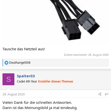
Tausche das Netzteil aus!
Zuletzt bearbeitet:
28. August 2020
Deathangel008
R
e
a
Spalter03
k
S
t
Cadet 4th Year
Ersteller dieses Themas
i
o
n
28. August 2020
#7
e
n
Vielen Dank für die schnellen Antworten.
:
Dann ist das Meinungsbild ja mal eindeutig.