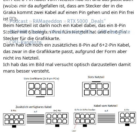
Regeln
(wobei mir da aufgefallen ist, dass am Stecker der in die
Graka kommt zwei Kabel auf einen Pin gehen und ein Pin frei
ist 🤷‍♂️).
Podcast
RAMageddon
RTX 5000 „Deals“
Beim Netzteil ist dann noch ein Kabel dabei, das ein 8-Pin
Stecker mit 6 belegten Pins fürs Netzteil hat und ein 6-Pin
RX 9000 „Deals“
Ideale Gaming-PCs
GPU-Rangliste
Stecker für die Grafikkarte.
CPU-Rangliste
Dann hab ich noch ein zusätzliches 8-Pin auf 6+2-Pin Kabel,
das zwar in die Grafikkarte passt, aufgrund der Form aber
nicht ins Netzteil.
Ich hab das im Bild mal versucht optisch darzustellen damit
mans besser versteht.