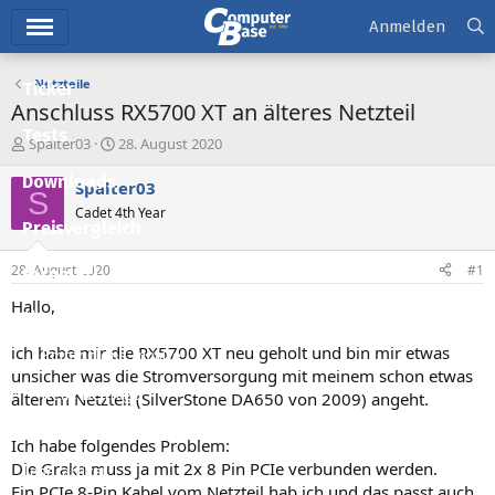
Hauptmenü
Anmelden
Netzteile
Ticker
Anschluss RX5700 XT an älteres Netzteil
Tests
E
E
Spalter03
28. August 2020
r
r
Downloads
s
s
Spalter03
S
t
t
Cadet 4th Year
e
e
Preisvergleich
l
l
l
l
28. August 2020
#1
Forum
e
t
r
a
Hallo,
Aktuelles
m
ich habe mir die RX5700 XT neu geholt und bin mir etwas
Empfohlene Inhalte
unsicher was die Stromversorgung mit meinem schon etwas
Neue Beiträge
älterem Netzteil (SilverStone DA650 von 2009) angeht.
Neueste Aktivitäten
Ich habe folgendes Problem:
Die Graka muss ja mit 2x 8 Pin PCIe verbunden werden.
Leserartikel
Ein PCIe 8-Pin Kabel vom Netzteil hab ich und das passt auch