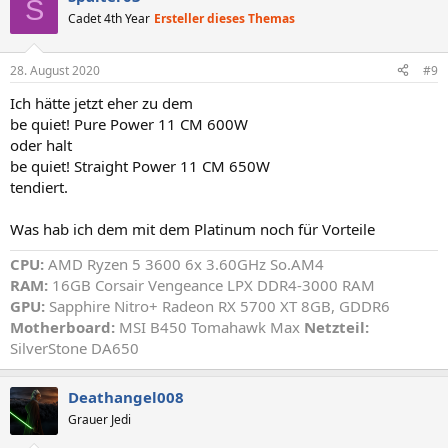
S
Cadet 4th Year
Ersteller dieses Themas
28. August 2020
#9
Ich hätte jetzt eher zu dem
be quiet! Pure Power 11 CM 600W
oder halt
be quiet! Straight Power 11 CM 650W
tendiert.
Was hab ich dem mit dem Platinum noch für Vorteile
CPU:
AMD Ryzen 5 3600 6x 3.60GHz So.AM4
RAM:
16GB Corsair Vengeance LPX DDR4-3000 RAM
GPU:
Sapphire Nitro+ Radeon RX 5700 XT 8GB, GDDR6
Motherboard:
MSI B450 Tomahawk Max
Netzteil:
SilverStone DA650
Deathangel008
Grauer Jedi