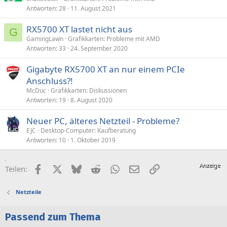
r
Antworten
28
11. August 2021
r
t
RX5700 XT lastet nicht aus
G
GamingLawn
Grafikkarten: Probleme mit AMD
Antworten
33
24. September 2020
Gigabyte RX5700 XT an nur einem PCIe
Anschluss?!
McDuc
Grafikkarten: Diskussionen
Antworten
19
8. August 2020
Neuer PC, älteres Netzteil - Probleme?
EJC
Desktop-Computer: Kaufberatung
Antworten
10
1. Oktober 2019
Facebook
X (Twitter)
Bluesky
Reddit
WhatsApp
E-Mail
Link
Teilen:
Netzteile
Passend zum Thema