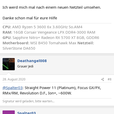
Ich werd mich mal nach einem neuen Netzteil umsehen.
Danke schon mal für eure Hilfe
CPU:
AMD Ryzen 5 3600 6x 3.60GHz So.AM4
RAM:
16GB Corsair Vengeance LPX DDR4-3000 RAM
GPU:
Sapphire Nitro+ Radeon RX 5700 XT 8GB, GDDR6
Motherboard:
MSI B450 Tomahawk Max
Netzteil:
SilverStone DA650
Deathangel008
Grauer Jedi
28. August 2020
#8
@Spalter03
: Straight Power 11 (Platinum), Focus GX/PX,
RMx/RM, Revolution D.F., Ion+, ~600W.
Signatur wird geladen, bitte warten...
Spalter03