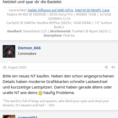
Netzteil und spar dir die Bastelei.
Leserartikel:
Stable Diffusion auf AMD GPUs
,
Intel N100 MiniPC Case
Fedora 44 KDE @ 5800X3D | B550 Aorus Pro | RX6800 16GB | 2x16GB
3200MHz CL16
CachyOS @ GMKTec NucBox M5Plus (5825U, 16GB DDR4) | 13" Surface
Book 2
Handheld:
SteamDeck LCD
|
MiniHomelab:
TrueNAS @ Ryzen 5825U
|
Smartphone:
Pixel 6a​
Demon_666
Commodore
28. August 2020
#5
Bitte ein neues NT kaufen. Neben den schon angesprochenen
Details haben moderne Grafikkarten schnelle Lastwechsel
und kurzzeitige Lastspitzen. Damit haben gerade ältere oder
uralte NT wie deins
häufig Probleme.
"The world is full of kings and queens, who blind your eyes and steal your
dreams. It's heaven and hell." - DIO
rumpel01