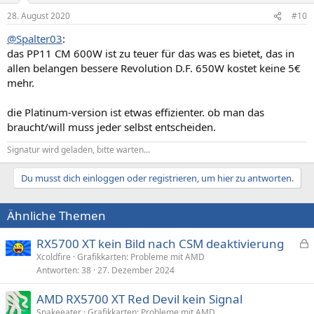
28. August 2020
#10
@Spalter03
:
das PP11 CM 600W ist zu teuer für das was es bietet, das in
allen belangen bessere Revolution D.F. 650W kostet keine 5€
mehr.
die Platinum-version ist etwas effizienter. ob man das
braucht/will muss jeder selbst entscheiden.
Signatur wird geladen, bitte warten...
Du musst dich einloggen oder registrieren, um hier zu antworten.
Ähnliche Themen
RX5700 XT kein Bild nach CSM deaktivierung
e
Xcoldfire
Grafikkarten: Probleme mit AMD
Antworten
38
27. Dezember 2024
s
p
AMD RX5700 XT Red Devil kein Signal
e
Snakeeater
Grafikkarten: Probleme mit AMD