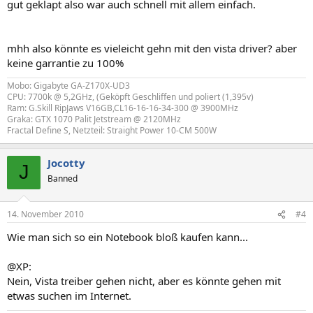
gut geklapt also war auch schnell mit allem einfach.
mhh also könnte es vieleicht gehn mit den vista driver? aber
keine garrantie zu 100%
Mobo: Gigabyte GA-Z170X-UD3
CPU: 7700k @ 5,2GHz, (Geköpft Geschliffen und poliert (1,395v)
Ram: G.Skill RipJaws V16GB,CL16-16-16-34-300 @ 3900MHz
Graka: GTX 1070 Palit Jetstream @ 2120MHz
Fractal Define S, Netzteil: Straight Power 10-CM 500W
Jocotty
J
Banned
14. November 2010
#4
Wie man sich so ein Notebook bloß kaufen kann...
@XP:
Nein, Vista treiber gehen nicht, aber es könnte gehen mit
etwas suchen im Internet.