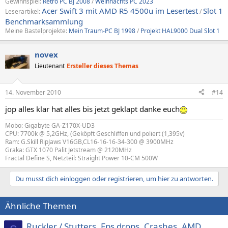
Gewinnspiel:
Retro PC BJ 2008
/
Weihnachts PC 2023
Acer Swift 3 mit AMD R5 4500u im Lesertest
Slot 1
Leserartikel:
/
Benchmarksammlung
Meine Bastelprojekte:
Mein Traum-PC BJ 1998
/
Projekt HAL9000 Dual Slot 1
novex
Lieutenant
Ersteller dieses Themas
14. November 2010
#14
jop alles klar hat alles bis jetzt geklapt danke euch
Mobo: Gigabyte GA-Z170X-UD3
CPU: 7700k @ 5,2GHz, (Geköpft Geschliffen und poliert (1,395v)
Ram: G.Skill RipJaws V16GB,CL16-16-16-34-300 @ 3900MHz
Graka: GTX 1070 Palit Jetstream @ 2120MHz
Fractal Define S, Netzteil: Straight Power 10-CM 500W
Du musst dich einloggen oder registrieren, um hier zu antworten.
Ähnliche Themen
Ruckler / Stutters, Fps drops, Crashes, AMD