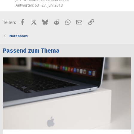
Antworten
63
27. Juni 2018
Facebook
X (Twitter)
Bluesky
Reddit
WhatsApp
E-Mail
Link
Teilen:
Notebooks
Passend zum Thema