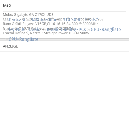
Regeln
MfG
Mobo: Gigabyte GA-Z170X-UD3
CPU: 7700k @ 5,2GHz, (Geköpft Geschliffen und poliert (1,395v)
Podcast
RAMageddon
RTX 5000 „Deals“
Ram: G.Skill RipJaws V16GB,CL16-16-16-34-300 @ 3900MHz
Graka: GTX 1070 Palit Jetstream @ 2120MHz
RX 9000 „Deals“
Ideale Gaming-PCs
GPU-Rangliste
Fractal Define S, Netzteil: Straight Power 10-CM 500W
CPU-Rangliste