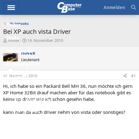
Hauptmenü
Anmelden
Notebooks
Ticker
Bei XP auch vista Driver
Tests
E
E
novex
14. November 2010
r
r
Downloads
s
s
novex
t
t
Lieutenant
e
e
Preisvergleich
l
l
l
l
14. November 2010
#1
Forum
e
t
r
a
Hi, ich habe so ein Packard Bell MH 36, nun möchte ich gern
Aktuelles
m
XP Home 32Bit drauf machen aber für das notebook gibt es
keine xp driver wie ich schon gesehn habe.
Empfohlene Inhalte
Neue Beiträge
kann man da auch driver nehm von vista oder sonstiges?
Neueste Aktivitäten
Leserartikel