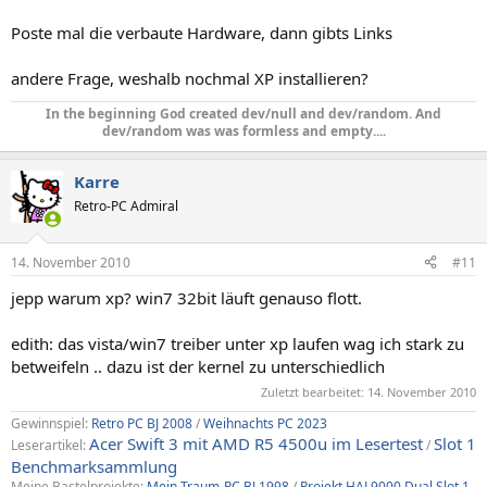
Poste mal die verbaute Hardware, dann gibts Links
andere Frage, weshalb nochmal XP installieren?
In the beginning God created dev/null and dev/random. And
dev/random was was formless and empty....​
Karre
Retro-PC Admiral
14. November 2010
#11
jepp warum xp? win7 32bit läuft genauso flott.
edith: das vista/win7 treiber unter xp laufen wag ich stark zu
betweifeln .. dazu ist der kernel zu unterschiedlich
Zuletzt bearbeitet:
14. November 2010
Gewinnspiel:
Retro PC BJ 2008
/
Weihnachts PC 2023
Acer Swift 3 mit AMD R5 4500u im Lesertest
Slot 1
Leserartikel:
/
Benchmarksammlung
Meine Bastelprojekte:
Mein Traum-PC BJ 1998
/
Projekt HAL9000 Dual Slot 1