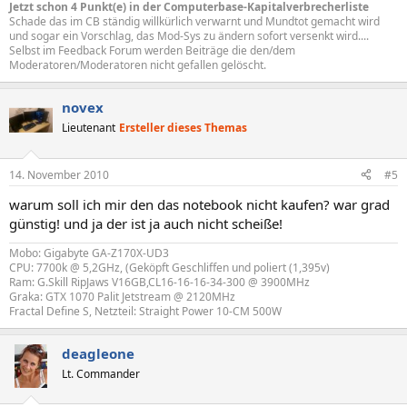
Jetzt schon 4 Punkt(e) in der Computerbase-Kapitalverbrecherliste
Schade das im CB ständig willkürlich verwarnt und Mundtot gemacht wird
und sogar ein Vorschlag, das Mod-Sys zu ändern sofort versenkt wird....
Selbst im Feedback Forum werden Beiträge die den/dem
Moderatoren/Moderatoren nicht gefallen gelöscht.
novex
Lieutenant
Ersteller dieses Themas
14. November 2010
#5
warum soll ich mir den das notebook nicht kaufen? war grad
günstig! und ja der ist ja auch nicht scheiße!
Mobo: Gigabyte GA-Z170X-UD3
CPU: 7700k @ 5,2GHz, (Geköpft Geschliffen und poliert (1,395v)
Ram: G.Skill RipJaws V16GB,CL16-16-16-34-300 @ 3900MHz
Graka: GTX 1070 Palit Jetstream @ 2120MHz
Fractal Define S, Netzteil: Straight Power 10-CM 500W
deagleone
Lt. Commander