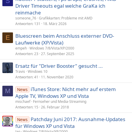
S
Driver Timeouts egal welche GraKa ich
reinmache
someone_76
Grafikkarten: Probleme mit AMD
Antworten
131
18. März 2026
Bluescreen beim Anschluss externer DVD-
E
Laufwerke (XP/Vista)
empeh
Windows 7/8/Vista/XP/2000
Antworten
23
27. September 2025
Ersatz für "Driver Booster" gesucht ...
Travis
Windows 10
Antworten
41
11. November 2020
iTunes Store: Nicht mehr auf erstem
News
M
Apple TV, Windows XP und Vista
mischaef
Fernseher und Media-Streaming
Antworten
15
26. Februar 2018
Patchday Juni 2017: Ausnahme-Updates
News
für Windows XP und Vista
Jan
Windows 7/8/Vista/XP/2000