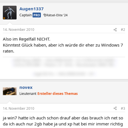
Augen1337
Captain
PRO
🎅Rätsel-Elite ’24
14. November 2010
#2
Also im Regelfall NICHT.
Könntest Glück haben, aber ich würde dir eher zu Windows 7
raten.
::
AMD Ryzen 5600X :/: 32Gb-DDR4 RAM :/: LG ULTRAGEAR WQHD
::
::
GeForce RTX2080 :/: Windows 10 - 64 bit
:/:
Beyerdynamics MMX-300
::
::
Apple M1 Pro :/: 16Gb-DDR4 RAM :/: 16"
::
novex
Lieutenant
Ersteller dieses Themas
14. November 2010
#3
ja win7 hatte ich auch schon drauf aber das brauch ich net so
da ich auch nur 2gb habe ja und xp hat bei mir immer richtig