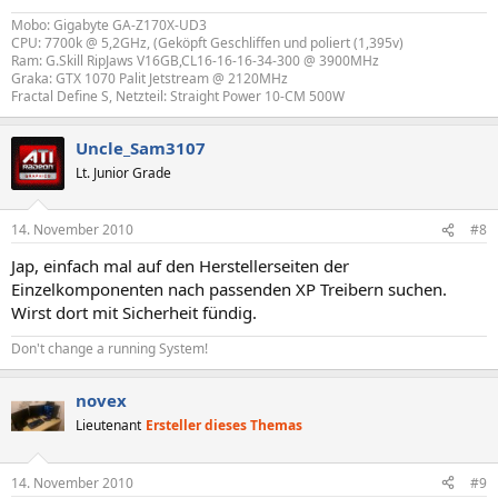
Mobo: Gigabyte GA-Z170X-UD3
CPU: 7700k @ 5,2GHz, (Geköpft Geschliffen und poliert (1,395v)
Ram: G.Skill RipJaws V16GB,CL16-16-16-34-300 @ 3900MHz
Graka: GTX 1070 Palit Jetstream @ 2120MHz
Fractal Define S, Netzteil: Straight Power 10-CM 500W
Uncle_Sam3107
Lt. Junior Grade
14. November 2010
#8
Jap, einfach mal auf den Herstellerseiten der
Einzelkomponenten nach passenden XP Treibern suchen.
Wirst dort mit Sicherheit fündig.
Don't change a running System!
novex
Lieutenant
Ersteller dieses Themas
14. November 2010
#9