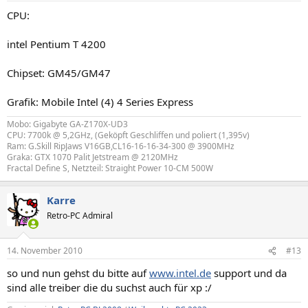
CPU:
intel Pentium T 4200
Chipset: GM45/GM47
Grafik: Mobile Intel (4) 4 Series Express
Mobo: Gigabyte GA-Z170X-UD3
CPU: 7700k @ 5,2GHz, (Geköpft Geschliffen und poliert (1,395v)
Ram: G.Skill RipJaws V16GB,CL16-16-16-34-300 @ 3900MHz
Graka: GTX 1070 Palit Jetstream @ 2120MHz
Fractal Define S, Netzteil: Straight Power 10-CM 500W
Karre
Retro-PC Admiral
14. November 2010
#13
so und nun gehst du bitte auf
www.intel.de
support und da
sind alle treiber die du suchst auch für xp :/