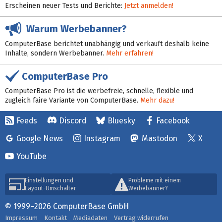
Erscheinen neuer Tests und Berichte:
Jetzt anmelden!
Warum Werbebanner?
ComputerBase berichtet unabhängig und verkauft deshalb keine
Inhalte, sondern Werbebanner.
Mehr erfahren!
ComputerBase Pro
ComputerBase Pro ist die werbefreie, schnelle, flexible und
zugleich faire Variante von ComputerBase.
Mehr dazu!
Feeds
Discord
Bluesky
Facebook
Google News
Instagram
Mastodon
X
YouTube
Einstellungen und
Probleme mit einem
Layout-Umschalter
Werbebanner?
© 1999–2026 ComputerBase GmbH
Impressum
Kontakt
Mediadaten
Vertrag widerrufen