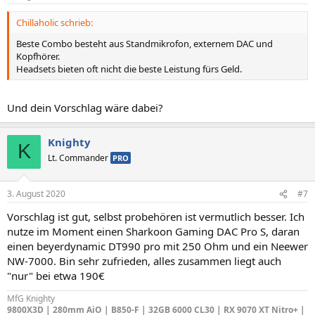
Chillaholic schrieb:
Beste Combo besteht aus Standmikrofon, externem DAC und
Kopfhörer.
Headsets bieten oft nicht die beste Leistung fürs Geld.
Und dein Vorschlag wäre dabei?
Knighty
K
Lt. Commander
PRO
3. August 2020
#7
Vorschlag ist gut, selbst probehören ist vermutlich besser. Ich
nutze im Moment einen Sharkoon Gaming DAC Pro S, daran
einen beyerdynamic DT990 pro mit 250 Ohm und ein Neewer
NW-7000. Bin sehr zufrieden, alles zusammen liegt auch
"nur" bei etwa 190€
MfG Knighty
9800X3D | 280mm AiO | B850-F | 32GB 6000 CL30 | RX 9070 XT Nitro+ |