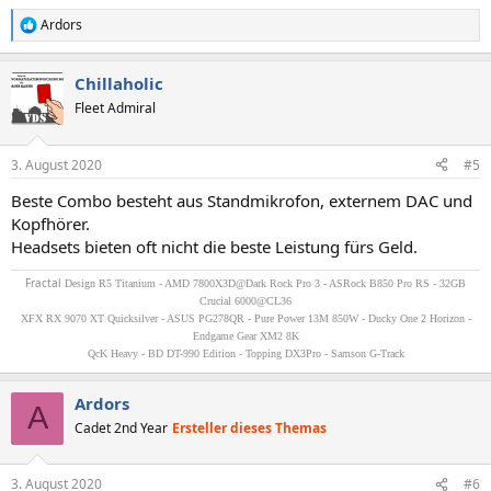
Ardors
R
e
a
Chillaholic
k
t
Fleet Admiral
i
o
n
3. August 2020
#5
e
n
Beste Combo besteht aus Standmikrofon, externem DAC und
:
Kopfhörer.
Headsets bieten oft nicht die beste Leistung fürs Geld.
Fractal
Design R5 Titanium - AMD 7800X3D@Dark Rock Pro 3 - ASRock B850 Pro RS - 32GB
Crucial 6000@CL36
XFX RX 9070 XT Quicksilver - ASUS PG278QR - Pure Power 13M 850W - Ducky One 2 Horizon -
Endgame Gear XM2 8K
QcK Heavy - BD DT-990 Edition - Topping DX3Pro - Samson G-Track
Ardors
A
Cadet 2nd Year
Ersteller dieses Themas
3. August 2020
#6