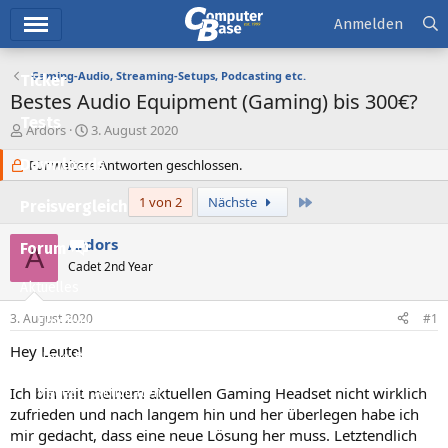
Hauptmenü
Anmelden
Gaming-Audio, Streaming-Setups, Podcasting etc.
Ticker
Bestes Audio Equipment (Gaming) bis 300€?
Tests
E
E
Ardors
3. August 2020
r
r
Downloads
s
Für weitere Antworten geschlossen.
s
t
t
e
e
Letzte
1 von 2
Nächste
Preisvergleich
l
l
l
l
Ardors
Forum
A
e
t
Cadet 2nd Year
r
a
Aktuelles
m
3. August 2020
#1
Empfohlene Inhalte
Hey Leute!
Neue Beiträge
Ich bin mit meinem aktuellen Gaming Headset nicht wirklich
Neueste Aktivitäten
zufrieden und nach langem hin und her überlegen habe ich
Leserartikel
mir gedacht, dass eine neue Lösung her muss. Letztendlich