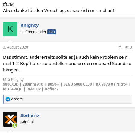
think
Aber danke für den Vorschlag, schaue ich mir mal an!
Knighty
K
Lt. Commander
PRO
3. August 2020
#10
Das stimmt, andererseits sollte es ja auch kein Problem sein,
mal 1-2 Kopfhörer zu bestellen und an den onboard Sound zu
hängen.
MfG Knighty
9800X3D | 280mm AiO | B850-F | 32GB 6000 CL30 | RX 9070 XT Nitro+ |
MO34WQC | RM850x | Define7
Ardors
R
e
a
Stellarix
k
t
Admiral
i
o
n