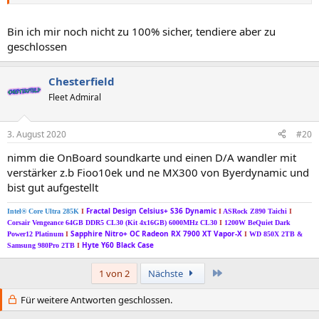
Bin ich mir noch nicht zu 100% sicher, tendiere aber zu
geschlossen
Chesterfield
Fleet Admiral
3. August 2020
#20
nimm die OnBoard soundkarte und einen D/A wandler mit
verstärker z.b Fioo10ek und ne MX300 von Byerdynamic und
bist gut aufgestellt
Fractal Design Celsius+ S36 Dynamic
Intel® Core Ultra 285K
I
I
ASRock Z890 Taichi
I
Corsair Vengeance 64GB DDR5 CL30 (Kit 4x16GB) 6000MHz CL30
I
1200W BeQuiet Dark
Sapphire Nitro+ OC Radeon RX 7900 XT Vapor-X
Power12 Platinum
I
I
WD 850X 2TB &
Hyte Y60 Black Case
Samsung 980Pro 2TB
I
Letzte
1 von 2
Nächste
Für weitere Antworten geschlossen.