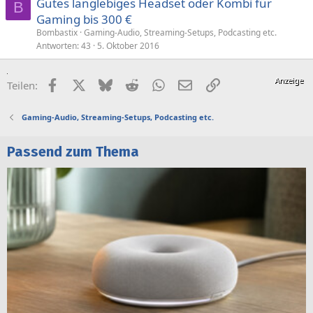
Gutes langlebiges Headset oder Kombi für
B
Gaming bis 300 €
Bombastix
Gaming-Audio, Streaming-Setups, Podcasting etc.
Antworten
43
5. Oktober 2016
Facebook
X (Twitter)
Bluesky
Reddit
WhatsApp
E-Mail
Link
Teilen:
Gaming-Audio, Streaming-Setups, Podcasting etc.
Passend zum Thema