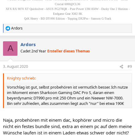
Crucial 6000@CL36
XFX RX 9070 XT Quicksilver - ASUS PG278QR - Pure Power 13M 850W - Ducky One 2 Horizon -
Endgame Gear XM2 8K
QcK Heavy - BD DT-990 Edition - Topping DX3Pro - Samson G-Track
Ardors
R
e
a
Ardors
k
A
t
Cadet 2nd Year
Ersteller dieses Themas
i
o
n
3. August 2020
#9
e
n
Knighty schrieb:
:
Vorschlag ist gut, selbst probehören ist vermutlich besser. Ich nutze
im Moment einen Sharkoon Gaming DAC Pro S, daran einen
beyerdynamic DT990 pro mit 250 Ohm und ein Neewer NW-7000.
Bin sehr zufrieden, alles zusammen liegt auch "nur" bei etwa 190€
Naja, probehören mit einem dac, kophörer und micro die
nicht ein festes bundle sind, extra an einem pc auf dem meine
Wünsche laufen ist in einem Laden etwas schwer oder nicht?