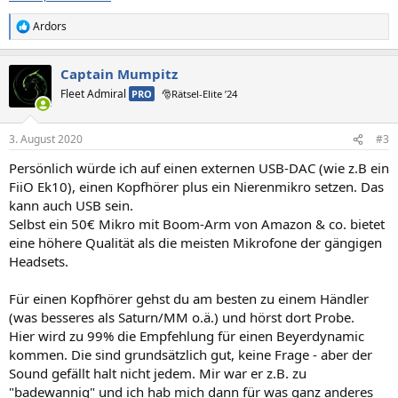
Ardors
R
e
a
Captain Mumpitz
k
t
Fleet Admiral
PRO
🎅Rätsel-Elite ’24
i
o
n
3. August 2020
#3
e
n
Persönlich würde ich auf einen externen USB-DAC (wie z.B ein
:
FiiO Ek10), einen Kopfhörer plus ein Nierenmikro setzen. Das
kann auch USB sein.
Selbst ein 50€ Mikro mit Boom-Arm von Amazon & co. bietet
eine höhere Qualität als die meisten Mikrofone der gängigen
Headsets.
Für einen Kopfhörer gehst du am besten zu einem Händler
(was besseres als Saturn/MM o.ä.) und hörst dort Probe.
Hier wird zu 99% die Empfehlung für einen Beyerdynamic
kommen. Die sind grundsätzlich gut, keine Frage - aber der
Sound gefällt halt nicht jedem. Mir war er z.B. zu
"badewannig" und ich hab mich dann für was ganz anderes