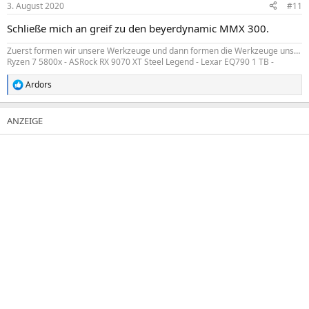
3. August 2020
#11
e
n
Schließe mich an greif zu den beyerdynamic MMX 300.
:
Zuerst formen wir unsere Werkzeuge und dann formen die Werkzeuge uns…
Ryzen 7 5800x - ASRock RX 9070 XT Steel Legend - Lexar EQ790 1 TB -
Ardors
R
e
a
k
t
i
o
n
e
n
: