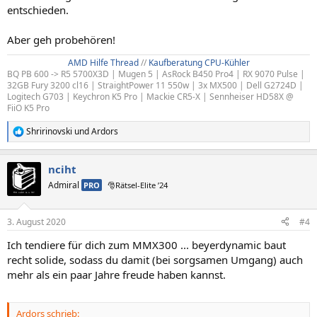
entschieden.
Aber geh probehören!
AMD Hilfe Thread
//
Kaufberatung CPU-Kühler
BQ PB 600 -> R5 5700X3D | Mugen 5 | AsRock B450 Pro4 | RX 9070 Pulse |
32GB Fury 3200 cl16 | StraightPower 11 550w | 3x MX500 | Dell G2724D |
Logitech G703 | Keychron K5 Pro | Mackie CR5-X | Sennheiser HD58X @
FiiO K5 Pro
Shririnovski
und
Ardors
R
e
a
nciht
k
t
Admiral
PRO
🎅Rätsel-Elite ’24
i
o
n
3. August 2020
#4
e
n
Ich tendiere für dich zum MMX300 ... beyerdynamic baut
:
recht solide, sodass du damit (bei sorgsamen Umgang) auch
mehr als ein paar Jahre freude haben kannst.
Ardors schrieb: