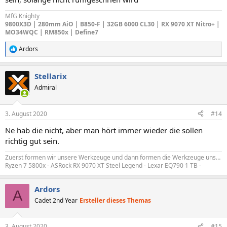
MfG Knighty
9800X3D | 280mm AiO | B850-F | 32GB 6000 CL30 | RX 9070 XT Nitro+ |
MO34WQC | RM850x | Define7
Ardors
R
e
a
Stellarix
k
t
Admiral
i
o
n
3. August 2020
#14
e
n
Ne hab die nicht, aber man hört immer wieder die sollen
:
richtig gut sein.
Zuerst formen wir unsere Werkzeuge und dann formen die Werkzeuge uns…
Ryzen 7 5800x - ASRock RX 9070 XT Steel Legend - Lexar EQ790 1 TB -
Ardors
A
Cadet 2nd Year
Ersteller dieses Themas
3. August 2020
#15