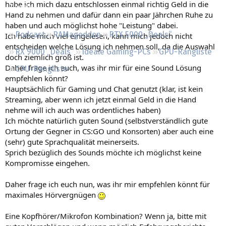
habe ich mich dazu entschlossen einmal richtig Geld in die
Regeln
Hand zu nehmen und dafür dann ein paar Jährchen Ruhe zu
haben und auch möglichst hohe "Leistung" dabei.
Podcast
RAMageddon
RTX 5000 „Deals“
Ich habe mich viel eingelesen, kann mich jedoch nicht
entscheiden welche Lösung ich nehmen soll, da die Auswahl
RX 9000 „Deals“
Ideale Gaming-PCs
GPU-Rangliste
doch ziemlich groß ist.
Daher frage ich euch, was ihr mir für eine Sound Lösung
CPU-Rangliste
empfehlen könnt?
Hauptsächlich für Gaming und Chat genutzt (klar, ist kein
Streaming, aber wenn ich jetzt einmal Geld in die Hand
nehme will ich auch was ordentliches haben)
Ich möchte natürlich guten Sound (selbstverständlich gute
Ortung der Gegner in CS:GO und Konsorten) aber auch eine
(sehr) gute Sprachqualität meinerseits.
Sprich bezüglich des Sounds möchte ich möglichst keine
Kompromisse eingehen.
Daher frage ich euch nun, was ihr mir empfehlen könnt für
maximales Hörvergnügen
Eine Kopfhörer/Mikrofon Kombination? Wenn ja, bitte mit