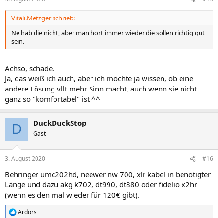
Vitali.Metzger schrieb:
Ne hab die nicht, aber man hört immer wieder die sollen richtig gut
sein.
Achso, schade.
Ja, das weiß ich auch, aber ich möchte ja wissen, ob eine
andere Lösung vllt mehr Sinn macht, auch wenn sie nicht
ganz so "komfortabel" ist ^^
DuckDuckStop
D
Gast
3. August 2020
#16
Behringer umc202hd, neewer nw 700, xlr kabel in benötigter
Länge und dazu akg k702, dt990, dt880 oder fidelio x2hr
(wenn es den mal wieder für 120€ gibt).
Ardors
R