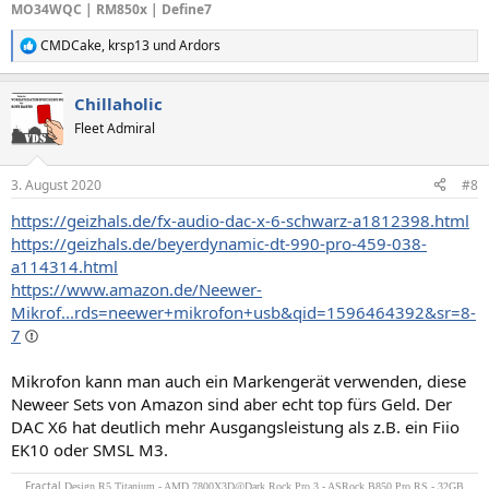
MO34WQC | RM850x | Define7
CMDCake
,
krsp13
und
Ardors
R
e
a
Chillaholic
k
t
Fleet Admiral
i
o
n
3. August 2020
#8
e
n
https://geizhals.de/fx-audio-dac-x-6-schwarz-a1812398.html
:
https://geizhals.de/beyerdynamic-dt-990-pro-459-038-
a114314.html
https://www.amazon.de/Neewer-
Mikrof...rds=neewer+mikrofon+usb&qid=1596464392&sr=8-
7
Mikrofon kann man auch ein Markengerät verwenden, diese
Neweer Sets von Amazon sind aber echt top fürs Geld. Der
DAC X6 hat deutlich mehr Ausgangsleistung als z.B. ein Fiio
EK10 oder SMSL M3.
Fractal
Design R5 Titanium - AMD 7800X3D@Dark Rock Pro 3 - ASRock B850 Pro RS - 32GB