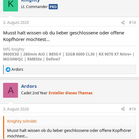
K
t
Lt. Commander
PRO
i
o
n
3. August 2020
#18
e
n
Musst halt wissen ob du lieber geschlossene oder offene
:
Kopfhörer möchtest...
MfG Knighty
9800X3D | 280mm AiO | B850-F | 32GB 6000 CL30 | RX 9070 XT Nitro+ |
MO34WQC | RM850x | Define7
Ardors
R
e
a
Ardors
k
A
t
Cadet 2nd Year
Ersteller dieses Themas
i
o
n
3. August 2020
#19
e
n
Knighty schrieb:
:
Musst halt wissen ob du lieber geschlossene oder offene Kopfhörer
möchtest...