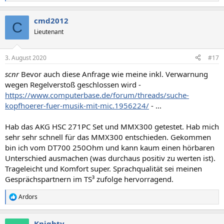
e
a
cmd2012
k
C
t
Lieutenant
i
o
n
3. August 2020
#17
e
n
scnr
Bevor auch diese Anfrage wie meine inkl. Verwarnung
:
wegen Regelverstoß geschlossen wird -
https://www.computerbase.de/forum/threads/suche-
kopfhoerer-fuer-musik-mit-mic.1956224/
- ...
Hab das AKG HSC 271PC Set und MMX300 getestet. Hab mich
sehr sehr schnell für das MMX300 entschieden. Gekommen
bin ich vom DT700 250Ohm und kann kaum einen hörbaren
Unterschied ausmachen (was durchaus positiv zu werten ist).
Trageleicht und Komfort super. Sprachqualität sei meinen
Gesprächspartnern im TS³ zufolge hervorragend.
Ardors
R
e
a
Knighty
k