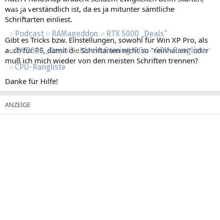
Regeln
was ja verständlich ist, da es ja mitunter sämtliche
Schriftarten einliest.
Podcast
RAMageddon
RTX 5000 „Deals“
Gibt es Tricks bzw. Einstellungen, sowohl für Win XP Pro, als
auch für PS, damit die Schriftarten nicht so "reinhauen" oder
RX 9000 „Deals“
Ideale Gaming-PCs
GPU-Rangliste
muß ich mich wieder von den meisten Schriften trennen?
CPU-Rangliste
Danke für Hilfe!