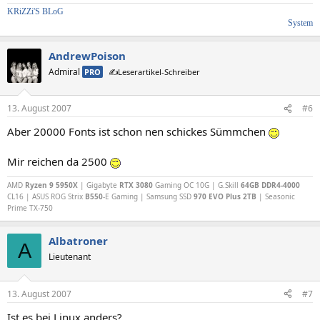
KRiZZi'S BLoG
System
AndrewPoison
Admiral
PRO
✍️Leserartikel-Schreiber
13. August 2007
#6
Aber 20000 Fonts ist schon nen schickes Sümmchen
Mir reichen da 2500
AMD
Ryzen 9 5950X
| Gigabyte
RTX 3080
Gaming OC 10G | G.Skill
64GB DDR4-4000
CL16 | ASUS ROG Strix
B550
-E Gaming | Samsung SSD
970 EVO Plus 2TB
| Seasonic
Prime TX-750
Albatroner
A
Lieutenant
13. August 2007
#7
Ist es bei Linux anders?