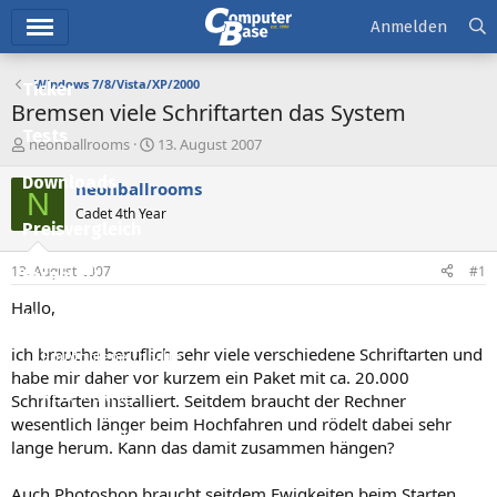
Hauptmenü
Anmelden
Windows 7/8/Vista/XP/2000
Ticker
Bremsen viele Schriftarten das System
Tests
E
E
neonballrooms
13. August 2007
r
r
Downloads
s
s
neonballrooms
N
t
t
Cadet 4th Year
e
e
Preisvergleich
l
l
l
l
13. August 2007
#1
Forum
e
t
r
a
Hallo,
Aktuelles
m
ich brauche beruflich sehr viele verschiedene Schriftarten und
Empfohlene Inhalte
habe mir daher vor kurzem ein Paket mit ca. 20.000
Neue Beiträge
Schriftarten installiert. Seitdem braucht der Rechner
wesentlich länger beim Hochfahren und rödelt dabei sehr
Neueste Aktivitäten
lange herum. Kann das damit zusammen hängen?
Leserartikel
Auch Photoshop braucht seitdem Ewigkeiten beim Starten,