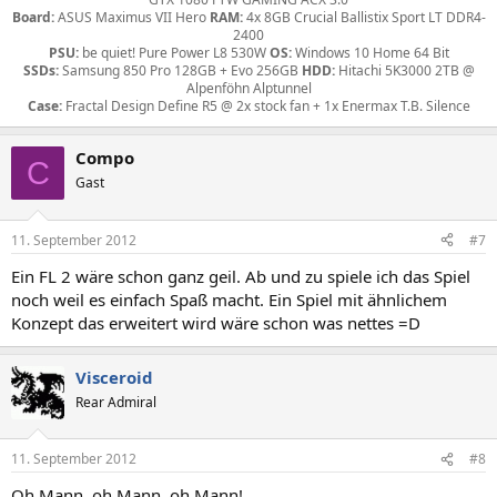
Board:
ASUS Maximus VII Hero
RAM:
4x 8GB Crucial Ballistix Sport LT DDR4-
2400
PSU:
be quiet! Pure Power L8 530W
OS:
Windows 10 Home 64 Bit
SSDs:
Samsung 850 Pro 128GB + Evo 256GB
HDD:
Hitachi 5K3000 2TB @
Alpenföhn Alptunnel
Case:
Fractal Design Define R5 @ 2x stock fan + 1x Enermax T.B. Silence​
Compo
C
Gast
11. September 2012
#7
Ein FL 2 wäre schon ganz geil. Ab und zu spiele ich das Spiel
noch weil es einfach Spaß macht. Ein Spiel mit ähnlichem
Konzept das erweitert wird wäre schon was nettes =D
Visceroid
Rear Admiral
11. September 2012
#8
Oh Mann, oh Mann, oh Mann!