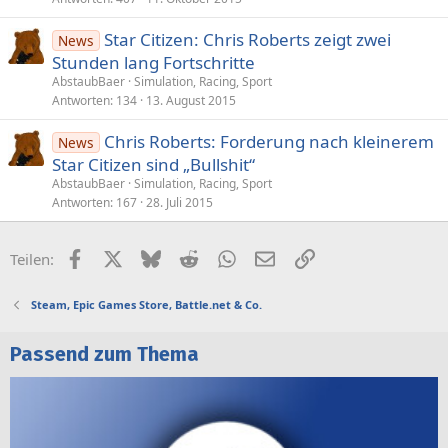
Star Citizen: Chris Roberts zeigt zwei
News
Stunden lang Fortschritte
AbstaubBaer
Simulation, Racing, Sport
Antworten
134
13. August 2015
Chris Roberts: Forderung nach kleinerem
News
Star Citizen sind „Bullshit“
AbstaubBaer
Simulation, Racing, Sport
Antworten
167
28. Juli 2015
Facebook
X (Twitter)
Bluesky
Reddit
WhatsApp
E-Mail
Link
Teilen:
Steam, Epic Games Store, Battle.net & Co.
Passend zum Thema