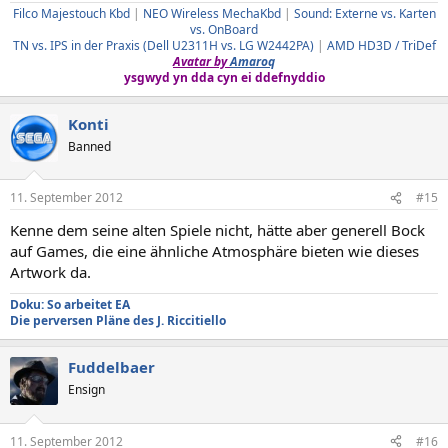
Filco Majestouch Kbd
|
NEO Wireless MechaKbd
|
Sound: Externe vs. Karten
vs. OnBoard
TN vs. IPS in der Praxis (Dell U2311H vs. LG W2442PA)
|
AMD HD3D / TriDef
Avatar by
Amaroq
ysgwyd yn dda cyn ei ddefnyddio
Konti
Banned
11. September 2012
#15
Kenne dem seine alten Spiele nicht, hätte aber generell Bock
auf Games, die eine ähnliche Atmosphäre bieten wie dieses
Artwork da.
Doku: So arbeitet EA
Die perversen Pläne des J. Riccitiello
Fuddelbaer
Ensign
11. September 2012
#16