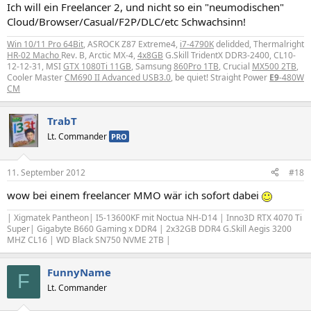
Ich will ein Freelancer 2, und nicht so ein "neumodischen"
Cloud/Browser/Casual/F2P/DLC/etc Schwachsinn!
Win 10/11 Pro 64Bit
, ASROCK Z87 Extreme4,
i7-4790K
delidded, Thermalright
HR-02 Macho
Rev. B, Arctic MX-4,
4x8GB
G.Skill TridentX DDR3-2400, CL10-
12-12-31, MSI
GTX 1080Ti 11GB
, Samsung
860Pro 1TB
, Crucial
MX500 2TB
,
Cooler Master
CM690 II Advanced USB3.0
, be quiet! Straight Power
E9
-480W
CM
TrabT
Lt. Commander
PRO
11. September 2012
#18
wow bei einem freelancer MMO wär ich sofort dabei
| Xigmatek Pantheon| I5-13600KF mit Noctua NH-D14 | Inno3D RTX 4070 Ti
Super| Gigabyte B660 Gaming x DDR4 | 2x32GB DDR4 G.Skill Aegis 3200
MHZ CL16 | WD Black SN750 NVME 2TB |
FunnyName
F
Lt. Commander