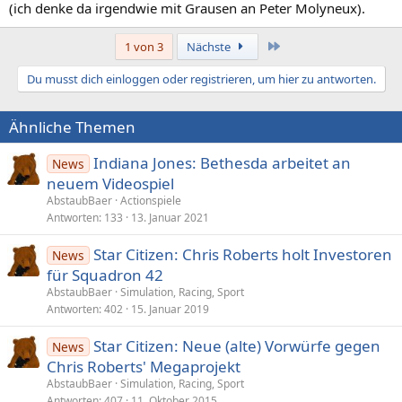
(ich denke da irgendwie mit Grausen an Peter Molyneux).
Letzte
1 von 3
Nächste
Du musst dich einloggen oder registrieren, um hier zu antworten.
Ähnliche Themen
Indiana Jones: Bethesda arbeitet an
News
neuem Videospiel
AbstaubBaer
Actionspiele
Antworten
133
13. Januar 2021
Star Citizen: Chris Roberts holt Investoren
News
für Squadron 42
AbstaubBaer
Simulation, Racing, Sport
Antworten
402
15. Januar 2019
Star Citizen: Neue (alte) Vorwürfe gegen
News
Chris Roberts' Megaprojekt
AbstaubBaer
Simulation, Racing, Sport
Antworten
407
11. Oktober 2015