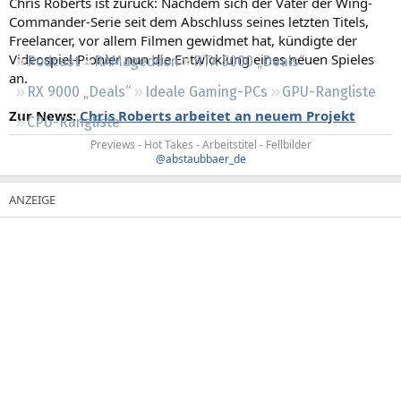
Chris Roberts ist zurück: Nachdem sich der Vater der Wing-
Regeln
Commander-Serie seit dem Abschluss seines letzten Titels,
Freelancer, vor allem Filmen gewidmet hat, kündigte der
Videospiel-Pionier nun die Entwicklung eines neuen Spieles
Podcast
RAMageddon
RTX 5000 „Deals“
an.
RX 9000 „Deals“
Ideale Gaming-PCs
GPU-Rangliste
Zur News:
Chris Roberts arbeitet an neuem Projekt
CPU-Rangliste
Previews - Hot Takes - Arbeitstitel - Fellbilder
@abstaubbaer_de