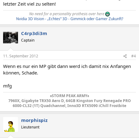
letzter Zeit viel zu selten!
No need for a personality prothesis over here
Nvidia 3D Vision - „Echtes“ 3D - Gimmick oder Gamer Zukunft?
C4rp3di3m
Captain
11. September 2012
#4
Wenn es nur ein MP gibt dann werd ich damit nix Anfangen
können, Schade.
mfg
♠️
STORM PEAK ARMY♠️
7960X, Gigabyte TRX50 Aero D, 64GB Kingston Fury Renegade PRO
6000-CL32 (1T) Quadchannel, Inno3D RTX5090 iChill Frostbite
morphispiz
Lieutenant