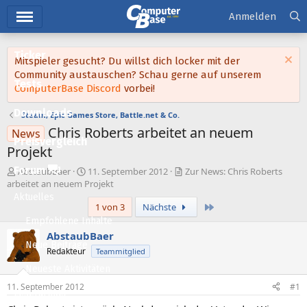
Hauptmenü
Anmelden
Ticker
Mitspieler gesucht? Du willst dich locker mit der
Community austauschen? Schau gerne auf unserem
Tests
ComputerBase Discord
vorbei!
Downloads
Steam, Epic Games Store, Battle.net & Co.
Chris Roberts arbeitet an neuem
News
Preisvergleich
Projekt
Forum
E
E
AbstaubBaer
11. September 2012
Zur News: Chris Roberts
r
r
arbeitet an neuem Projekt
s
s
Aktuelles
Letzte
1 von 3
Nächste
t
t
e
e
Empfohlene Inhalte
l
l
AbstaubBaer
l
l
Neue Beiträge
Redakteur
Teammitglied
e
t
Neueste Aktivitäten
r
a
m
11. September 2012
#1
Leserartikel