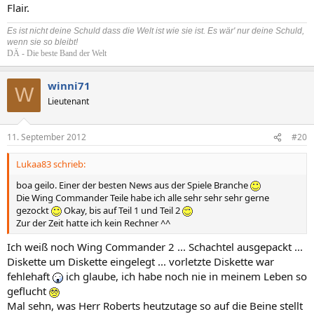
Flair.
Es ist nicht deine Schuld dass die Welt ist wie sie ist. Es wär' nur deine Schuld,
wenn sie so bleibt!
DÄ - Die beste Band der Welt
winni71
W
Lieutenant
11. September 2012
#20
Lukaa83 schrieb:
boa geilo. Einer der besten News aus der Spiele Branche
Die Wing Commander Teile habe ich alle sehr sehr sehr gerne
gezockt
Okay, bis auf Teil 1 und Teil 2
Zur der Zeit hatte ich kein Rechner ^^
Ich weiß noch Wing Commander 2 ... Schachtel ausgepackt ...
Diskette um Diskette eingelegt ... vorletzte Diskette war
fehlehaft
ich glaube, ich habe noch nie in meinem Leben so
geflucht
Mal sehn, was Herr Roberts heutzutage so auf die Beine stellt