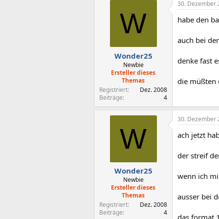
30. Dezember 
W
habe den bal
auch bei de
Wonder25
denke fast e
Newbie
Ersteller dieses
Themas
die müßten 
Registriert
Dez. 2008
Beiträge
4
30. Dezember 
W
ach jetzt hab
der streif d
Wonder25
wenn ich mir
Newbie
Ersteller dieses
Themas
ausser bei d
Registriert
Dez. 2008
Beiträge
4
das format 1