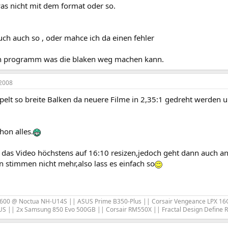
as nicht mit dem format oder so.
euch auch so , oder mahce ich da einen fehler
in programm was die blaken weg machen kann.
2008
pelt so breite Balken da neuere Filme in 2,35:1 gedreht werden u
hon alles.
 das Video höchstens auf 16:10 resizen,jedoch geht dann auch an
 stimmen nicht mehr,also lass es einfach so
600 @ Noctua NH-U14S || ASUS Prime B350-Plus || Corsair Vengeance LPX 16G
S || 2x Samsung 850 Evo 500GB || Corsair RM550X || Fractal Design Define 