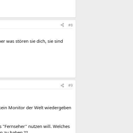
#8
er was stören sie dich, sie sind
#9
ein Monitor der Welt wiedergeben
s "Fernseher" nutzen will. Welches
n zu haben ??