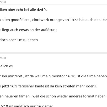
2008
ken aber echt bei alle dvd `s
n alten goodfellers , clockwork orange von 1972 hat auch den Ra
s liegt auch etwas an der auflösung
doch aber 16:10 gehen
2008
e ich es,
er bei mir fehlt , ist da weil mein monitor 16.10 ist die filme habe
 jetzt 16:9 fernseher kaufe ist da kein streifen mehr oder ?.
en neueren filmen , weil die schon wieder anderes format haben.
6:10 ist parktisch nur für gamer.