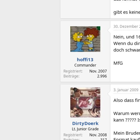
gibt es kein
30. Dezember 
Nein, und 16
Wenn du dir 
doch schwa
hoffi13
MfG
Commander
Registriert
Nov. 2007
Beiträge
2.996
3. Januar 2009
Also dass fi
Warum werde
kann ????? I
DirtyDoerk
Lt. Junior Grade
Mein Bruder
Registriert
Nov. 2008
Format kauf
Beiträge
317