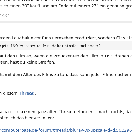
 sich einen 30" kauft und am Ende mit einem 27" ein genauso groß
nktion
rden i.d.R halt nicht für's Fernsehen produziert, sondern für's Ki
 jetzt 16:9 fernseher kaufe ist da kein streifen mehr oder ?.
uf den Film an, wenn die Proudzenten den Film in 16:9 drehen o
sen, hast du keine Streifen.
ts mit dem Alter des Films zu tun, dass kann jeder Filmemacher m
in diesem
Thread
.
da hab ich ja einen ganz alten Thread gefunden - macht nichts, das
llte ich das hier verlinken:
.computerbase.de/forum/threads/bluray-vs-upscale-dvd.50229