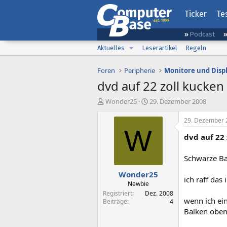
Ticker
Te
Podcast
Aktuelles
Leserartikel
Regeln
Foren
Peripherie
Monitore und Disp
dvd auf 22 zoll kucken
E
E
Wonder25
29. Dezember 2008
r
r
s
s
29. Dezember 
t
t
W
dvd auf 22
e
e
l
l
l
l
Schwarze Ba
e
t
Wonder25
r
a
ich raff das 
m
Newbie
Registriert
Dez. 2008
wenn ich ein
Beiträge
4
Balken oben