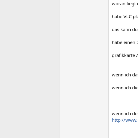
woran liegt 
habe VLC pla
das kann doc
habe einen 
grafikkarte
wenn ich das
wenn ich di
wenn ich den
http://www.