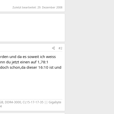
Zuletzt bearbeitet:
29. Dezember 2008
#2
urden und da es soweit ich weiss
n du jetzt einen auf 1,78:1
doch schon,da dieser 16:10 ist und
B, DDR4-3000, CL15-17-17-35 || Gigabyte
R4