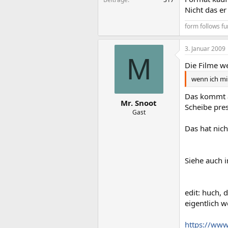
Nicht das er
form follows fu
3. Januar 2009
M
Die Filme we
wenn ich mir
Das kommt a
Mr. Snoot
Scheibe pres
Gast
Das hat nich
Siehe auch 
edit: huch, 
eigentlich wo
https://www