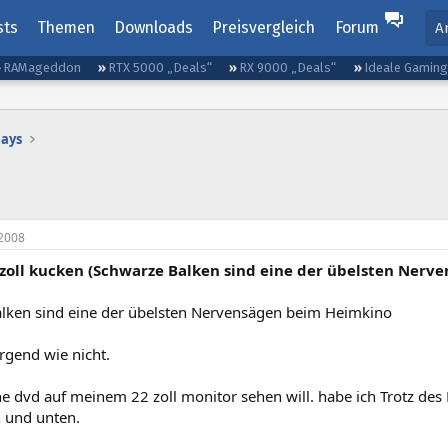
sts
Themen
Downloads
Preisvergleich
Forum
A
RAMageddon
RTX 5000 „Deals“
RX 9000 „Deals“
Ideale Gamin
lays
2008
 zoll kucken (Schwarze Balken sind eine der übelsten Ner
lken sind eine der übelsten Nervensägen beim Heimkino
irgend wie nicht.
e dvd auf meinem 22 zoll monitor sehen will. habe ich Trotz des 
 und unten.