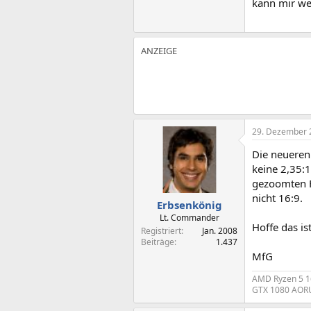
kann mir we
29. Dezember 
Die neueren 
keine 2,35:
gezoomten F
nicht 16:9.
Erbsenkönig
Lt. Commander
Hoffe das is
Registriert
Jan. 2008
Beiträge
1.437
MfG
AMD Ryzen 5 1
GTX 1080 AORU