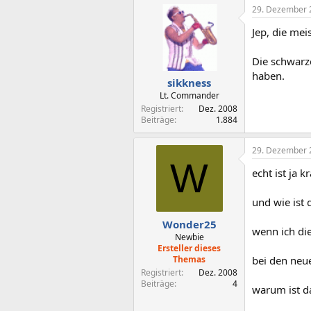
29. Dezember 
Jep, die me
Die schwarz
haben.
sikkness
Lt. Commander
Registriert
Dez. 2008
Beiträge
1.884
29. Dezember 
W
echt ist ja 
und wie ist 
Wonder25
wenn ich die
Newbie
Ersteller dieses
Themas
bei den neue
Registriert
Dez. 2008
Beiträge
4
warum ist d