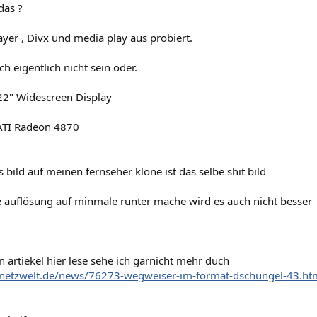
das ?
yer , Divx und media play aus probiert.
h eigentlich nicht sein oder.
22" Widescreen Display
 ATI Radeon 4870
 bild auf meinen fernseher klone ist das selbe shit bild
e auflösung auf minmale runter mache wird es auch nicht besser
 artiekel hier lese sehe ich garnicht mehr duch
netzwelt.de/news/76273-wegweiser-im-format-dschungel-43.ht