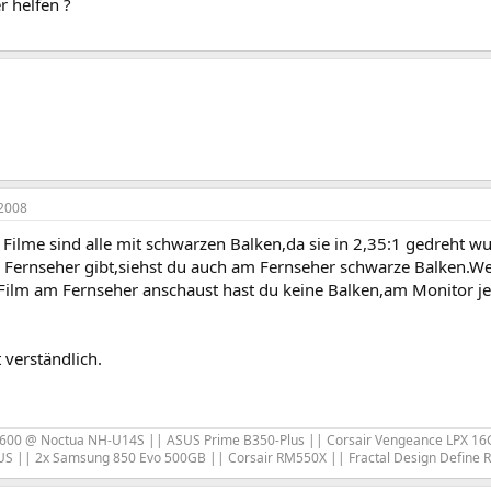
r helfen ?
2008
Filme sind alle mit schwarzen Balken,da sie in 2,35:1 gedreht w
1 Fernseher gibt,siehst du auch am Fernseher schwarze Balken.Wen
ilm am Fernseher anschaust hast du keine Balken,am Monitor je
t verständlich.
600 @ Noctua NH-U14S || ASUS Prime B350-Plus || Corsair Vengeance LPX 16G
S || 2x Samsung 850 Evo 500GB || Corsair RM550X || Fractal Design Define 