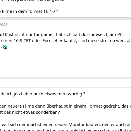
e filme in dem format 16:10 ?
2008
:10 ist nicht nur für gamer, hat sich halt durchgesetzt, am PC.
einen 16:9 TFT oder Fernseher kaufst, sind diese streifen weg, ab
rz
nde ich jetzt aber auch etwas merkwürdig ?
n neuere Filme denn überhaupt in einem Format gedreht, das k
st das nicht etwas sonderbar ?
 will sich demnächst einen neuen Monitor kaufen, den er auch al
t man denn dann am besten um möglichst wenig schwarze Balke