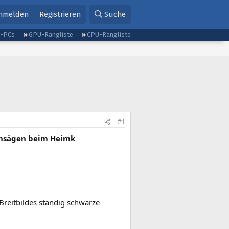
nmelden
Registrieren
Suche
g-PCs
GPU-Rangliste
CPU-Rangliste
#1
vensägen beim Heimk
Breitbildes ständig schwarze