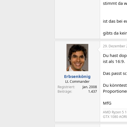
stimmt da w
ist das bei 
gibts da ke
29. Dezember 
Du hast dop
ist als 16:9.
Das passt sc
Erbsenkönig
Lt. Commander
Du könntest
Registriert
Jan. 2008
Proportionen
Beiträge
1.437
MfG
AMD Ryzen 5 1
GTX 1080 AORU