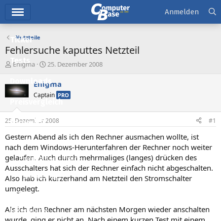
Hauptmenü
Anmelden
Netzteile
Ticker
Fehlersuche kaputtes Netzteil
Tests
E
E
Enigma
25. Dezember 2008
r
r
Downloads
s
s
Enigma
t
t
Captain
PRO
e
e
Preisvergleich
l
l
l
l
25. Dezember 2008
#1
Forum
e
t
r
a
Gestern Abend als ich den Rechner ausmachen wollte, ist
Aktuelles
m
nach dem Windows-Herunterfahren der Rechner noch weiter
gelaufen. Auch durch mehrmaliges (langes) drücken des
Empfohlene Inhalte
Ausschalters hat sich der Rechner einfach nicht abgeschalten.
Neue Beiträge
Also hab ich kurzerhand am Netzteil den Stromschalter
umgelegt.
Neueste Aktivitäten
Als ich den Rechner am nächsten Morgen wieder anschalten
Leserartikel
wurde, ging er nicht an. Nach einem kurzen Test mit einem