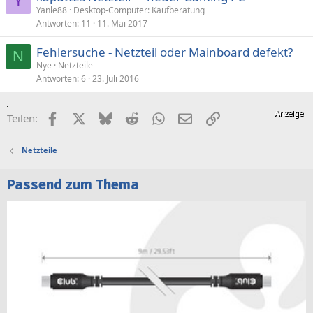
Y
Yanle88
Desktop-Computer: Kaufberatung
Antworten
11
11. Mai 2017
Fehlersuche - Netzteil oder Mainboard defekt?
N
Nye
Netzteile
Antworten
6
23. Juli 2016
Facebook
X (Twitter)
Bluesky
Reddit
WhatsApp
E-Mail
Link
Teilen:
Netzteile
Passend zum Thema