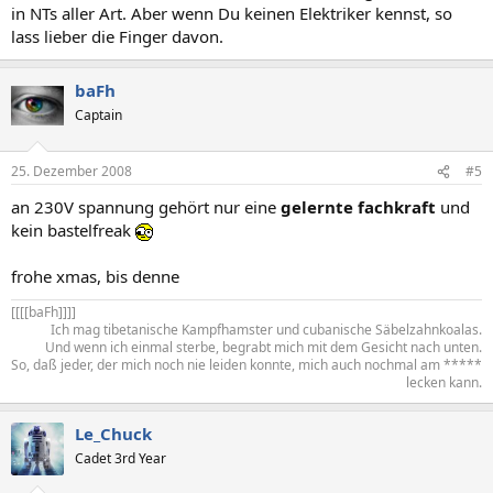
in NTs aller Art. Aber wenn Du keinen Elektriker kennst, so
lass lieber die Finger davon.
baFh
Captain
25. Dezember 2008
#5
an 230V spannung gehört nur eine
gelernte fachkraft
und
kein bastelfreak
frohe xmas, bis denne
[[[[baFh]]]]​
Ich mag tibetanische Kampfhamster und cubanische Säbelzahnkoalas.
Und wenn ich einmal sterbe, begrabt mich mit dem Gesicht nach unten.
So, daß jeder, der mich noch nie leiden konnte, mich auch nochmal am *****
lecken kann.​
Le_Chuck
Cadet 3rd Year