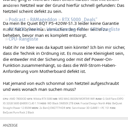
Regeln
anderen Netzteil war der Grund hierfür schnell gefunden: Das
Netzteil scheint defekt zu sein.
Podcast
RAMageddon
RTX 5000 „Deals“
Da mein Be Quiet BQT P5-420W-S1.3 leider keine Garantie
mehr hat könnte man versuchen den Fehler selbst zu
RX 9000 „Deals“
Ideale Gaming-PCs
GPU-Rangliste
beheben, bevor man es komplett entsorgt.
CPU-Rangliste
Habt ihr ne Idee was da kaputt sein könnte? Ich bin mir sicher,
dass die Technik in Ordnung ist. Es muss eine Kleinigkeit sein,
die entweder mit der Sicherung oder mit def Power-On-
Funktion zusammenhängt, so dass die Will-Strom-Haben-
Anforderung vom Motherboard defekt ist.
Hat jemand von euch schonmal son Netzteil aufgeschraubt
und weis wonach man suchen muss?
CPU
: AMD 7800X3D
GFX
: NVidia RTX 5080
MB:
MSI MAG B650M MORTAR WiFi
RAM
: G-Skill Flare EXPO
X5 32GB 5600 @4800 CL40 1.1V
HDD
: WD Black SN850X 2TB
CHA
: Fractal Design North
PSU
: BeQuiet
Straight Power 12 850W
MON:
2x BenQ EW2777HDR
SFX:
Sennheiser 3D G4ME1 + PC 151
FAN:
BeQuiet Pure Rock 2 Black