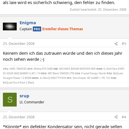
als laie wird es sicherlich schwierig, den fehler zu finden.
Zuletzt bearbeitet:
25. Dezember 2008
Enigma
Captain
Ersteller dieses Themas
PRO
25. Dezember 2008
#3
Keinem dem ich das zutrauen würde und den ich dieses Jahr
noch sehen werde ;-)
CPU
: AMD 7800X3D
GFX
: NVidia RTX 5080
MB:
MSI MAG B650M MORTAR WiFi
RAM
: G-Skill Flare EXPO
X5 32GB 5600 @4800 CL40 1.1V
HDD
: WD Black SN850X 2TB
CHA
: Fractal Design North
PSU
: BeQuiet
Straight Power 12 850W
MON:
2x BenQ EW2777HDR
SFX:
Sennheiser 3D G4ME1 + PC 151
FAN:
BeQuiet Pure Rock 2 Black
srup
S
Lt. Commander
25. Dezember 2008
#4
*Könnte* ein defekter Kondensator sein, nicht gerade selten