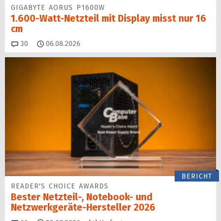
GIGABYTE AORUS P1600W
1.600-Watt-Netzteil mit Display misst nur 16
cm
Kommentare
30
06.08.2026
BERICHT
READER'S CHOICE AWARDS
Bester Netzteil-, Notebook- und
Netzwerkgeräte-Hersteller 2026