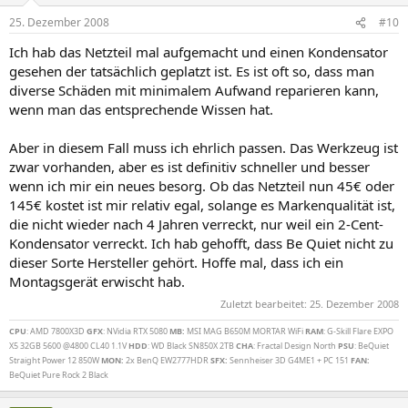
25. Dezember 2008
#10
Ich hab das Netzteil mal aufgemacht und einen Kondensator
gesehen der tatsächlich geplatzt ist. Es ist oft so, dass man
diverse Schäden mit minimalem Aufwand reparieren kann,
wenn man das entsprechende Wissen hat.
Aber in diesem Fall muss ich ehrlich passen. Das Werkzeug ist
zwar vorhanden, aber es ist definitiv schneller und besser
wenn ich mir ein neues besorg. Ob das Netzteil nun 45€ oder
145€ kostet ist mir relativ egal, solange es Markenqualität ist,
die nicht wieder nach 4 Jahren verreckt, nur weil ein 2-Cent-
Kondensator verreckt. Ich hab gehofft, dass Be Quiet nicht zu
dieser Sorte Hersteller gehört. Hoffe mal, dass ich ein
Montagsgerät erwischt hab.
Zuletzt bearbeitet:
25. Dezember 2008
CPU
: AMD 7800X3D
GFX
: NVidia RTX 5080
MB:
MSI MAG B650M MORTAR WiFi
RAM
: G-Skill Flare EXPO
X5 32GB 5600 @4800 CL40 1.1V
HDD
: WD Black SN850X 2TB
CHA
: Fractal Design North
PSU
: BeQuiet
Straight Power 12 850W
MON:
2x BenQ EW2777HDR
SFX:
Sennheiser 3D G4ME1 + PC 151
FAN:
BeQuiet Pure Rock 2 Black