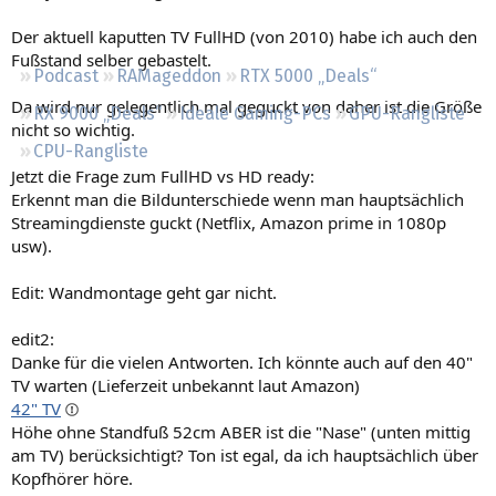
Regeln
Der aktuell kaputten TV FullHD (von 2010) habe ich auch den
Fußstand selber gebastelt.
Podcast
RAMageddon
RTX 5000 „Deals“
Da wird nur gelegentlich mal geguckt von daher ist die Größe
RX 9000 „Deals“
Ideale Gaming-PCs
GPU-Rangliste
nicht so wichtig.
CPU-Rangliste
Jetzt die Frage zum FullHD vs HD ready:
Erkennt man die Bildunterschiede wenn man hauptsächlich
Streamingdienste guckt (Netflix, Amazon prime in 1080p
usw).
Edit: Wandmontage geht gar nicht.
edit2:
Danke für die vielen Antworten. Ich könnte auch auf den 40"
TV warten (Lieferzeit unbekannt laut Amazon)
42" TV
Höhe ohne Standfuß 52cm ABER ist die "Nase" (unten mittig
am TV) berücksichtigt? Ton ist egal, da ich hauptsächlich über
Kopfhörer höre.