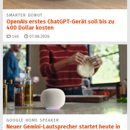
SMARTER DONUT
OpenAIs erstes ChatGPT-Gerät soll bis zu
400 Dollar kosten
Kommentare
140
07.08.2026
GOOGLE HOME SPEAKER
Neuer Gemini-Laut­spre­cher startet heu­te in