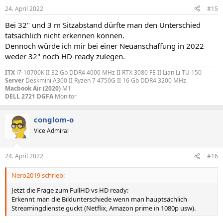
24. April 2022
#15
Bei 32" und 3 m Sitzabstand dürfte man den Unterschied
tatsächlich nicht erkennen können.
Dennoch würde ich mir bei einer Neuanschaffung in 2022
weder 32" noch HD-ready zulegen.
ITX
i7-10700K II 32 Gb DDR4 4000 MHz II RTX 3080 FE II Lian Li TU 150
Server
Deskmini A300 II Ryzen 7 4750G II 16 Gb DDR4 3200 MHz
Macbook Air (2020)
M1
DELL 2721 DGFA
Monitor
conglom-o
Vice Admiral
24. April 2022
#16
Nero2019 schrieb:
Jetzt die Frage zum FullHD vs HD ready:
Erkennt man die Bildunterschiede wenn man hauptsächlich
Streamingdienste guckt (Netflix, Amazon prime in 1080p usw).