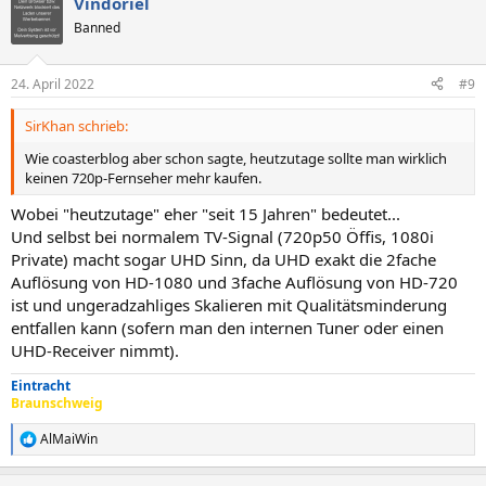
Vindoriel
Banned
24. April 2022
#9
SirKhan schrieb:
Wie coasterblog aber schon sagte, heutzutage sollte man wirklich
keinen 720p-Fernseher mehr kaufen.
Wobei "heutzutage" eher "seit 15 Jahren" bedeutet...
Und selbst bei normalem TV-Signal (720p50 Öffis, 1080i
Private) macht sogar UHD Sinn, da UHD exakt die 2fache
Auflösung von HD-1080 und 3fache Auflösung von HD-720
ist und ungeradzahliges Skalieren mit Qualitätsminderung
entfallen kann (sofern man den internen Tuner oder einen
UHD-Receiver nimmt).
Eintracht
Braunschweig
AlMaiWin
R
e
a