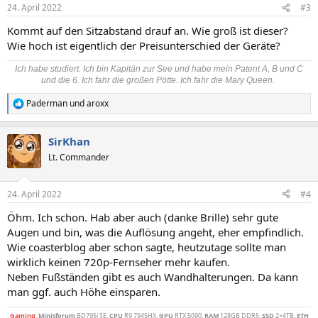
n
24. April 2022
#3
e
n
Kommt auf den Sitzabstand drauf an. Wie groß ist dieser?
:
Wie hoch ist eigentlich der Preisunterschied der Geräte?
Ich habe studiert. Ich bin Kapitän zur See und habe mein Patent A, B und C
und die 6. Ich fahr die großen Pötte. Ich fahr die Mary Queen.
Paderman
und
aroxx
R
e
a
SirKhan
k
t
Lt. Commander
i
o
n
24. April 2022
#4
e
n
Öhm. Ich schon. Hab aber auch (danke Brille) sehr gute
:
Augen und bin, was die Auflösung angeht, eher empfindlich.
Wie coasterblog aber schon sagte, heutzutage sollte man
wirklich keinen 720p-Fernseher mehr kaufen.
Neben Fußständen gibt es auch Wandhalterungen. Da kann
man ggf. auch Höhe einsparen.
Gaming
:
Minisforum
BD795i SE,
CPU
R9 7945HX,
GPU
RTX 5090,
RAM
128GB DDR5,
SSD
2×4TB,
ETH