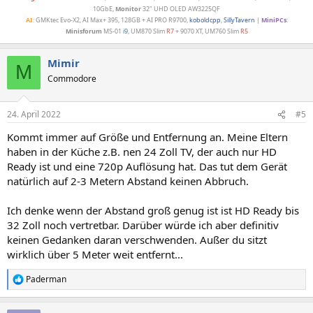
10GbE,
Monitor
32" UHD OLED AW3225QF
AI
: GMKtec Evo-X2, AI Max+ 395, 128GB + AI PRO R9700,
koboldcpp
,
SillyTavern
|
MiniPCs
:
Minisforum
MS-01
i9
, UM870 Slim
R7
+ 9070 XT, UM760 Slim
R5
Mimir
M
Commodore
24. April 2022
#5
Kommt immer auf Größe und Entfernung an. Meine Eltern
haben in der Küche z.B. nen 24 Zoll TV, der auch nur HD
Ready ist und eine 720p Auflösung hat. Das tut dem Gerät
natürlich auf 2-3 Metern Abstand keinen Abbruch.
Ich denke wenn der Abstand groß genug ist ist HD Ready bis
32 Zoll noch vertretbar. Darüber würde ich aber definitiv
keinen Gedanken daran verschwenden. Außer du sitzt
wirklich über 5 Meter weit entfernt...
Paderman
R
e
a