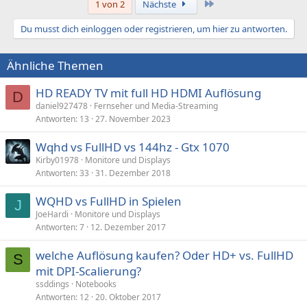
Letzte
1 von 2
Nächste
k
t
Du musst dich einloggen oder registrieren, um hier zu antworten.
i
o
n
Ähnliche Themen
e
n
:
HD READY TV mit full HD HDMI Auflösung
D
daniel927478
Fernseher und Media-Streaming
Antworten
13
27. November 2023
Wqhd vs FullHD vs 144hz - Gtx 1070
Kirby01978
Monitore und Displays
Antworten
33
31. Dezember 2018
WQHD vs FullHD in Spielen
J
JoeHardi
Monitore und Displays
Antworten
7
12. Dezember 2017
welche Auflösung kaufen? Oder HD+ vs. FullHD
S
mit DPI-Scalierung?
ssddings
Notebooks
Antworten
12
20. Oktober 2017