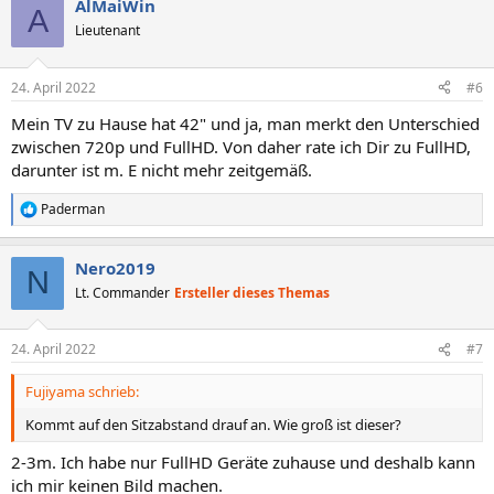
AlMaiWin
k
A
t
Lieutenant
i
o
n
24. April 2022
#6
e
n
Mein TV zu Hause hat 42" und ja, man merkt den Unterschied
:
zwischen 720p und FullHD. Von daher rate ich Dir zu FullHD,
darunter ist m. E nicht mehr zeitgemäß.
Paderman
R
e
a
Nero2019
k
N
t
Lt. Commander
Ersteller dieses Themas
i
o
n
24. April 2022
#7
e
n
Fujiyama schrieb:
:
Kommt auf den Sitzabstand drauf an. Wie groß ist dieser?
2-3m. Ich habe nur FullHD Geräte zuhause und deshalb kann
ich mir keinen Bild machen.