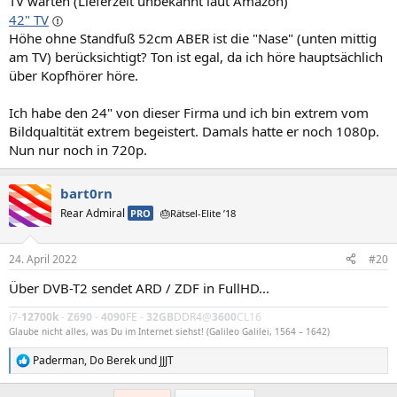
TV warten (Lieferzeit unbekannt laut Amazon)
42" TV
Höhe ohne Standfuß 52cm ABER ist die "Nase" (unten mittig
am TV) berücksichtigt? Ton ist egal, da ich höre hauptsächlich
über Kopfhörer höre.
Ich habe den 24" von dieser Firma und ich bin extrem vom
Bildqualtität extrem begeistert. Damals hatte er noch 1080p.
Nun nur noch in 720p.
bart0rn
Rear Admiral
PRO
🎂Rätsel-Elite ’18
24. April 2022
#20
Über DVB-T2 sendet ARD / ZDF in FullHD...
i7-
12700k
-
Z690
-
4090
FE
-
32GB
DDR4
@
3600
CL16
Glaube nicht alles, was Du im Internet siehst! (Galileo Galilei, 1564 – 1642)
Paderman
,
Do Berek
und
JJJT
R
e
a