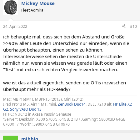
Mickey Mouse
k
t
Fleet Admiral
i
o
n
24. April 2022
#10
e
n
ich behaupte mal, dass sich bei dem Abstand und Größe
:
>>90% aller Leute den Unterschied nur einreden, wenn sie
überhaupt behaupten, einen sehen zu können.
Interessanterweise sehen die meisten die Unterschiede
nämlich nur, wenn sie wissen was gerade läuft oder einen
"Test" mit extra schlechten Vergleichswerten machen.
wie ist das aktuell eigentlich, senden die Öffis inzwischen
überhaupt mehr als HD-Ready?
Mac: MBP16(M1), MBPR15 (2013), Mini (2012)
IPad Pro13 M5, Air11 M1, mini,
ZenBook Duo14
, DELL 7210 alt:
HP Elite X2
G2
,
Sony VAIO Duo 13
HTPC: NUC12 in Akasa Passiv Gehäuse
“Server“: DeskMini X300 5700G, 64GB, 2TB / „Gaming“: 5800X3D 64GB
6700XT / "Work": 5900X 64GB GTX970
mibbio