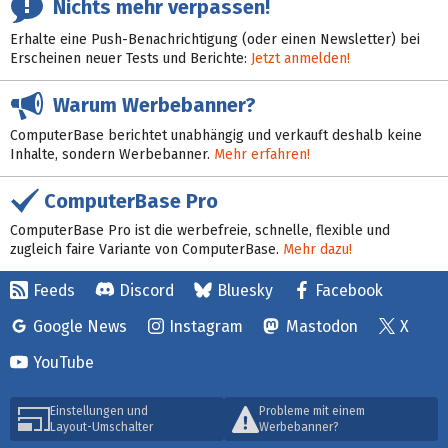
Nichts mehr verpassen!
Erhalte eine Push-Benachrichtigung (oder einen Newsletter) bei
Erscheinen neuer Tests und Berichte:
Jetzt anmelden!
Warum Werbebanner?
ComputerBase berichtet unabhängig und verkauft deshalb keine
Inhalte, sondern Werbebanner.
Mehr erfahren!
ComputerBase Pro
ComputerBase Pro ist die werbefreie, schnelle, flexible und
zugleich faire Variante von ComputerBase.
Mehr dazu!
Feeds
Discord
Bluesky
Facebook
Google News
Instagram
Mastodon
X
YouTube
Einstellungen und
Probleme mit einem
Layout-Umschalter
Werbebanner?