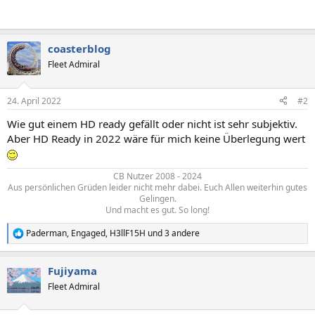
coasterblog
Fleet Admiral
24. April 2022
#2
Wie gut einem HD ready gefällt oder nicht ist sehr subjektiv.
Aber HD Ready in 2022 wäre für mich keine Überlegung wert
CB Nutzer 2008 - 2024
Aus persönlichen Grüden leider nicht mehr dabei. Euch Allen weiterhin gutes
Gelingen.
Und macht es gut. So long!​
Paderman
,
Engaged
,
H3llF15H
und 3 andere
R
e
a
Fujiyama
k
t
Fleet Admiral
i
o