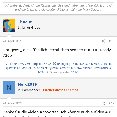
Ich habe studiert. Ich bin Kapitän zur See und habe mein Patent A, B und C
und die 6. Ich fahr die großen Pötte. Ich fahr die Mary Queen.
ThoZim
Lt. Junior Grade
24. April 2022
#18
Übrigens _ die Öffentlich Rechtlichen senden nur "HD-Ready"
720p
i7-11700K
,
MSI Z590 Torpedo
,
32 GB
Teamgroup Delta RGB 32 GB 3600 CL16
,
be
quiet! Pure Base 500FX
,
be quiet! System Power 9 CM 400W
,
Xilence Performance X
M906,
4x Samsung NVMe
CPU-Z
Nero2019
N
Lt. Commander
Ersteller dieses Themas
24. April 2022
#19
Danke für die vielen Antworten. Ich könnte auch auf den 40"