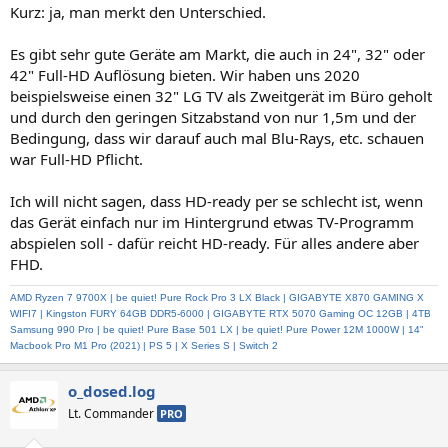
n
Kurz: ja, man merkt den Unterschied.
:
Es gibt sehr gute Geräte am Markt, die auch in 24", 32" oder
42" Full-HD Auflösung bieten. Wir haben uns 2020
beispielsweise einen 32" LG TV als Zweitgerät im Büro geholt
und durch den geringen Sitzabstand von nur 1,5m und der
Bedingung, dass wir darauf auch mal Blu-Rays, etc. schauen
war Full-HD Pflicht.
Ich will nicht sagen, dass HD-ready per se schlecht ist, wenn
das Gerät einfach nur im Hintergrund etwas TV-Programm
abspielen soll - dafür reicht HD-ready. Für alles andere aber
FHD.
AMD Ryzen 7 9700X | be quiet! Pure Rock Pro 3 LX Black | GIGABYTE X870 GAMING X
WIFI7 | Kingston FURY 64GB DDR5-6000 | GIGABYTE RTX 5070 Gaming OC 12GB | 4TB
Samsung 990 Pro | be quiet! Pure Base 501 LX | be quiet! Pure Power 12M 1000W | 14"
Macbook Pro M1 Pro (2021) | PS 5 | X Series S | Switch 2
o_dosed.log
Lt. Commander
PRO