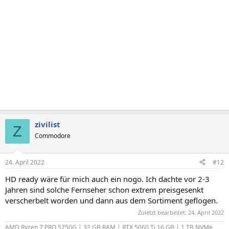
e
n
:
zivilist
Z
Commodore
24. April 2022
#12
HD ready wäre für mich auch ein nogo. Ich dachte vor 2-3
Jahren sind solche Fernseher schon extrem preisgesenkt
verscherbelt worden und dann aus dem Sortiment geflogen.
Zuletzt bearbeitet:
24. April 2022
AMD Ryzen 7 PRO 5750G | 32 GB RAM | RTX 5060 Ti 16 GB | 1 TB NVMe