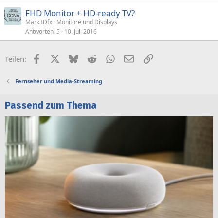
FHD Monitor + HD-ready TV?
Mark3Dfx
Monitore und Displays
Antworten
5
10. Juli 2016
Facebook
X (Twitter)
Bluesky
Reddit
WhatsApp
E-Mail
Link
Teilen:
Fernseher und Media-Streaming
Passend zum Thema