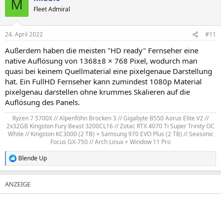
M
Fleet Admiral
24. April 2022
#11
Außerdem haben die meisten "HD ready" Fernseher eine
native Auflösung von 1368±8 × 768 Pixel, wodurch man
quasi bei keinem Quellmaterial eine pixelgenaue Darstellung
hat. Ein FullHD Fernseher kann zumindest 1080p Material
pixelgenau darstellen ohne krummes Skalieren auf die
Auflösung des Panels.
Ryzen 7 5700X // Alpenföhn Brocken 3 // Gigabyte B550 Aorus Elite V2 //
2x32GB Kingston Fury Beast 3200CL16 // Zotac RTX 4070 Ti Super Trinity OC
White // Kingston KC3000 (2 TB) + Samsung 970 EVO Plus (2 TB) // Seasonic
Focus GX-750 // Arch Linux + Window 11 Pro​
Blende Up
R
e
a
k
t
i
o
n