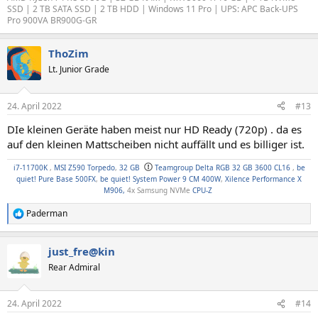
SSD | 2 TB SATA SSD | 2 TB HDD | Windows 11 Pro | UPS: APC Back-UPS
Pro 900VA BR900G-GR
ThoZim
Lt. Junior Grade
24. April 2022
#13
DIe kleinen Geräte haben meist nur HD Ready (720p) . da es
auf den kleinen Mattscheiben nicht auffällt und es billiger ist.
i7-11700K
,
MSI Z590 Torpedo
,
32 GB
Teamgroup Delta RGB 32 GB 3600 CL16
,
be
quiet! Pure Base 500FX
,
be quiet! System Power 9 CM 400W
,
Xilence Performance X
M906,
4x Samsung NVMe
CPU-Z
Paderman
R
e
a
just_fre@kin
k
t
Rear Admiral
i
o
n
24. April 2022
#14
e