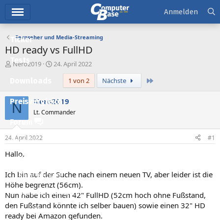
Hauptmenü
Anmelden
Fernseher und Media-Streaming
Ticker
HD ready vs FullHD
Tests
E
E
Nero2019
24. April 2022
r
r
Letzte
Downloads
1 von 2
Nächste
s
s
t
t
e
e
Nero2019
Preisvergleich
N
l
l
Lt. Commander
l
l
Forum
e
t
r
a
24. April 2022
#1
Aktuelles
m
Hallo,
Empfohlene Inhalte
Ich bin auf der Suche nach einem neuen TV, aber leider ist die
Neue Beiträge
Höhe begrenzt (56cm).
Neueste Aktivitäten
Nun habe ich einen 42" FullHD (52cm hoch ohne Fußstand,
den Fußstand könnte ich selber bauen) sowie einen 32" HD
Leserartikel
ready bei Amazon gefunden.