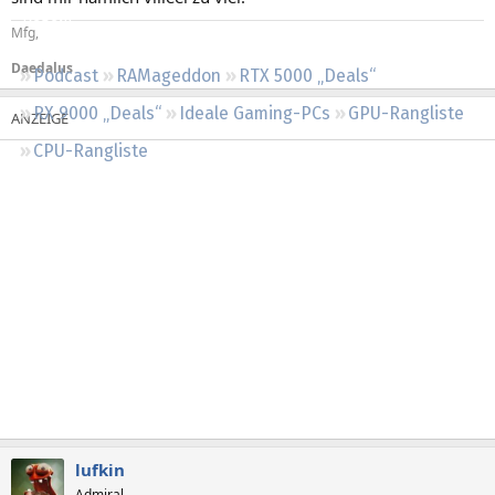
Regeln
Mfg,
Daedalus
Podcast
RAMageddon
RTX 5000 „Deals“
RX 9000 „Deals“
Ideale Gaming-PCs
GPU-Rangliste
CPU-Rangliste
lufkin
Admiral