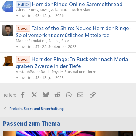
Herr der Ringe Online Sammelthread
HdRO
Windell
RPG, MMO, Adventure, Hack'n'Slay
Antworten
63
15. Juni 2026
Tales of the Shire: Neues Herr-der-Ringe-
News
Spiel verspricht gemütliches Mittelerde
Mahir
Simulation, Racing, Sport
Antworten
57
25. September 2023
Herr der Ringe: In Rückkehr nach Moria
News
graben Zwerge in der Tiefe
AbstaubBaer
Battle Royale, Survival und Horror
Antworten
48
13. Juni 2023
Facebook
X (Twitter)
Bluesky
Reddit
WhatsApp
E-Mail
Link
Teilen:
Freizeit, Sport und Unterhaltung
Passend zum Thema