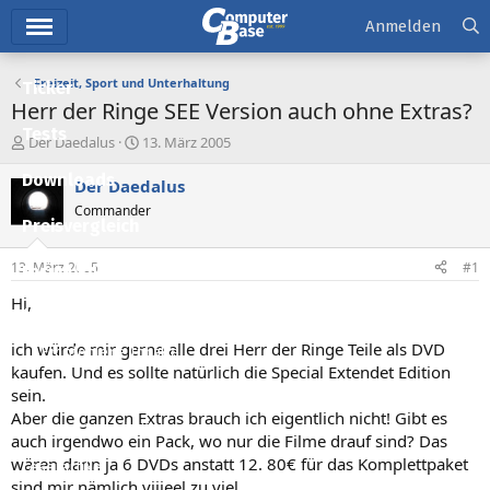
Hauptmenü
Anmelden
Freizeit, Sport und Unterhaltung
Ticker
Herr der Ringe SEE Version auch ohne Extras?
Tests
E
E
Der Daedalus
13. März 2005
r
r
Downloads
s
s
Der Daedalus
t
t
Commander
e
e
Preisvergleich
l
l
l
l
13. März 2005
#1
Forum
e
t
r
a
Hi,
Aktuelles
m
ich würde mir gerne alle drei Herr der Ringe Teile als DVD
Empfohlene Inhalte
kaufen. Und es sollte natürlich die Special Extendet Edition
Neue Beiträge
sein.
Aber die ganzen Extras brauch ich eigentlich nicht! Gibt es
Neueste Aktivitäten
auch irgendwo ein Pack, wo nur die Filme drauf sind? Das
wären dann ja 6 DVDs anstatt 12. 80€ für das Komplettpaket
Leserartikel
sind mir nämlich viiieel zu viel.